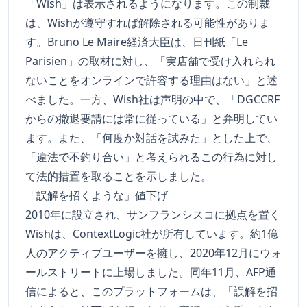
「Wish」は表示されるようになります。この制裁
は、Wishが遵守すれば解除される可能性がありま
す。Bruno Le Maire経済大臣は、日刊紙「Le
Parisien」の取材に対し、「実店舗で受け入れられ
ないことをオンラインで許容する理由はない」と述
べました。一方、Wish社は声明の中で、「DGCCRF
からの撤退要請には常に従っている」と弁明してい
ます。また、「何度か対話を試みた」とした上で、
「違法で不釣り合い」と考えられるこの行為に対し
て法的措置を取ることを示しました。
「誤解を招くような」値下げ
2010年に設立され、サンフランシスコに拠点を置く
Wishは、ContextLogic社が所有しています。約1億
人のアクティブユーザーを擁し、2020年12月にウォ
ールストリートに上場しました。同年11月、AFP通
信によると、このプラットフォームは、「誤解を招