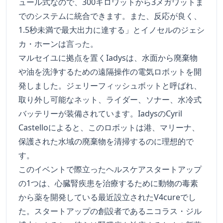
ュール式なので、300キロワットから3メガワットま
でのシステムに統合できます。また、反応が良く、
1.5秒未満で最大出力に達する」とイノセルのジェシ
カ・ホーンは言った。
マルセイユに拠点を置くIadysは、水面から廃棄物
や油を洗浄するための遠隔操作の電気ロボットを開
発しました。ジェリーフィッシュボットと呼ばれ、
取り外し可能なネット、ライダー、ソナー、水冷式
バッテリーが装備されています。IadysのCyril
Castelloによると、このロボットは港、マリーナ、
保護された水域の廃棄物を清掃するのに理想的で
す。
このイベントで際立ったヘルスケアスタートアップ
の1つは、心臓腎疾患を治療するために動物の毒素
から薬を開発している最近設立されたV4cureでし
た。スタートアップの創設者であるニコラス・ジル