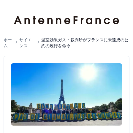
ホー
サイエ
温室効果ガス：裁判所がフランスに未達成の公
/
/
ム
ンス
約の履行を命令