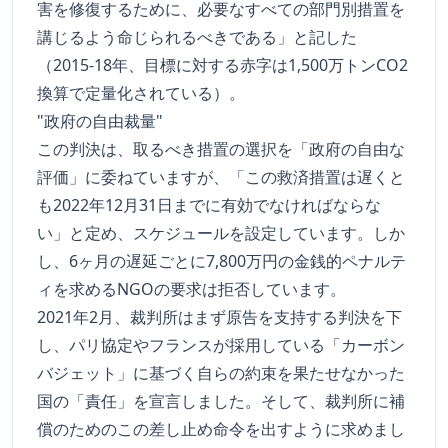
害を修復するために、必要なすべての部門別措置を
講じるよう命じられるべきである」と記した
（2015-18年、目標に対する赤字は1,500万トンCO2
換算で定量化されている）。
"政府の自由裁量"
この判決は、取るべき措置の選択を「政府の自由な
評価」に委ねていますが、「この救済措置は遅くと
も2022年12月31日までに有効でなければならな
い」と定め、スケジュールを設定しています。しか
し、6ヶ月の遅延ごとに7,800万円の金銭的ペナルテ
ィを求めるNGOの要求は拒否しています。
2021年2月、裁判所はまず原告を支持する判決を下
し、パリ協定やフランスが採用している「カーボン
バジェット」に基づく自らの約束を果たせなかった
国の「責任」を宣言しました。そして、裁判所に補
償のためのこの差し止め命令を出すように求めまし