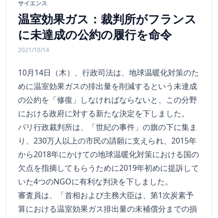
サイエンス
温室効果ガス：裁判所がフランス
に未達成の公約の履行を命令
2021/10/14
10月14日（木）、行政司法は、地球温暖化対策のた
めに温室効果ガスの排出量を削減するという未達成
の公約を「修復」しなければならないと、この分野
における政府に対する新たな決定を下しました。
パリ行政裁判所は、「世紀の事件」の旗の下に集ま
り、230万人以上の市民の請願に支えられ、2015年
から2018年にかけての地球温暖化対策における国の
欠点を指摘してもらうために2019年初めに提訴して
いた4つのNGOに有利な判決を下しました。
審査員は、「首相および主務大臣は、第1次炭素予
算における温室効果ガス排出量の未補償分までの損