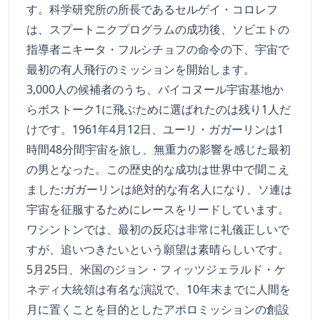
す。科学研究所の所長であるセルゲイ・コロレフ
は、スプートニクプログラムの成功後、ソビエトの
指導者ニキータ・フルシチョフの命令の下、宇宙で
最初の有人飛行のミッションを開始します。
3,000人の候補者のうち、バイコヌール宇宙基地か
らボストーク1に飛ぶために選ばれたのは残り1人だ
けです。1961年4月12日、ユーリ・ガガーリンは1
時間48分間宇宙を旅し、無重力の影響を感じた最初
の男となった。この歴史的な成功は世界中で聞こえ
ました:ガガーリンは絶対的な有名人になり、ソ連は
宇宙を征服するためにレースをリードしています。
ワシントンでは、最初の反応は非常に礼儀正しいで
すが、追いつきたいという願望は素晴らしいです。
5月25日、米国のジョン・フィッツジェラルド・ケ
ネディ大統領は有名な演説で、10年末までに人間を
月に置くことを目的としたアポロミッションの創設