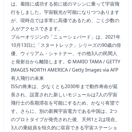
は、着陸に成功する前に彼のマシンに乗って宇宙飛
行をしました。宇宙観光が可能になりつつあります
が、現時点では非常に高価であるため、ごく少数の
人がアクセスできます。
ブルーオリジンの「ニューシェパード」は、2021年
10月13日に「スタートレック」シリーズの90歳の俳
優、ウィリアム・シャトナー、その他3人の民間人
と発射台から離陸します。© MARIO TAMA / GETTY
IMAGES NORTH AMERICA / Getty Images via AFP
有人飛行の未来
ISSの将来は、少なくとも2030年まで動作寿命が延
長され、設置された新しいモジュールは7人の宇宙
飛行士の長期滞在を可能にするため、かなり有望で
す。さらに、別の新興宇宙電力である中国は、2つ
のプロトタイプが発売された後、天州1と2は現在、
3人の乗組員を恒久的に収容できる宇宙ステーショ