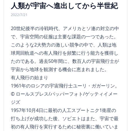
人類が宇宙へ進出してから半世紀
2022/7/21
20世紀後半の冷戦時代、アメリカとソ連の対立の中
で、宇宙空間の征服は主要な課題の一つであった。
このような2大勢力の激しい競争の中で、人類は地
球周回軌道への有人飛行を頻繁に行う能力を獲得し
たのである。過去50年間に、数百人の宇宙飛行士が
宇宙から地球を観測する機会に恵まれました。
有人飛行の始まり
1961年のロシアの宇宙飛行士ユーリ・ガガーリン。
© ロールスプレス/パッパーフォト/ゲッティイメー
ジズ
1957年10月4日に最初の人工スプートニク1衛星の
打ち上げが成功した後、ソビエトはまた、宇宙で最
初の有人飛行を実行するために秘密裏に働いていま