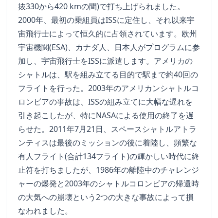
抜330から420 kmの間)で打ち上げられました。
2000年、最初の乗組員はISSに定住し、それ以来宇
宙飛行士によって恒久的に占領されています。欧州
宇宙機関(ESA)、カナダ人、日本人がプログラムに参
加し、宇宙飛行士をISSに派遣します。アメリカの
シャトルは、駅を組み立てる目的で駅まで約40回の
フライトを行った。2003年のアメリカンシャトルコ
ロンビアの事故は、ISSの組み立てに大幅な遅れを
引き起こしたが、特にNASAによる使用の終了を遅
らせた。2011年7月21日、スペースシャトルアトラ
ンティスは最後のミッションの後に着陸し、頻繁な
有人フライト(合計134フライト)の輝かしい時代に終
止符を打ちましたが、1986年の離陸中のチャレンジ
ャーの爆発と2003年のシャトルコロンビアの帰還時
の大気への崩壊という2つの大きな事故によって損
なわれました。