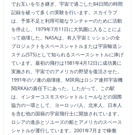
でお互いを引き継ぎ、宇宙で過ごした84日間の時間
記録を破って多くの実験を行います。スカイラブ
は、予算不足と利用可能なランチャーのために活動
を停止し、1979年7月11日に大気圏に入ることによ
って崩壊した。NASAは、有人宇宙ミッションの全
プロジェクトをスペースシャトルまたは宇宙輸送シ
ステム(STS)として知られるスペースシャトルに捧げ
ています。最初の飛行は1981年4月12日に成功裏に
実施され、宇宙でのアメリカの野望を復活させた。
1991年のソ連の崩壊後、MIR局はロシア連邦宇宙機
関(RKA)の責任下にあった。したがって、この駅
は、インターコスモスやシャトルミールなどの国際
協力の一環として、ヨーロッパ人、北米人、日本人
を含む他の国籍の宇宙飛行士に開放されています。
ロシアの進歩とソユーズの船とアメリカのスペース
シャトルが運行しています。2001年7月まで稼働