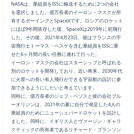
NASAは、乗組員をISSに輸送するために2つの会社
を選択しました。億万長者のイーロン・マスクが所
有するボーイングとSpaceXです。ロシアのロケット
にほぼ9年間依存した後、SpaceXは2019年に初飛行
した。その後、2021年4月23日、彼はフランスの宇
宙飛行士トーマス・ペスケを含む乗組員をISSに乗
せた6ヶ月間の長い任務に連れて行った。
イーロン・マスクの会社はスターシップと呼ばれる
別のロケットを開発しており、近い将来、2030年代
に火星への長い有人飛行ができる宇宙船の設計に参
加できるようにしたいと考えています。
同時に、億万長者のジェフ・ベゾスと彼の会社ブル
ーオリジンは、2021年の夏に自分で発足した4人の
乗組員のためにニューシェパードロケットを設計し
ました。同時に、イギリス人とヴァージン・ギャラ
クティックの所有者であるリチャード・ブランソン