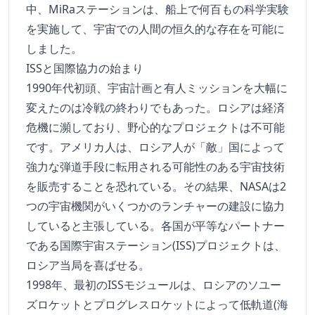
中、MiRaステーションは、船上で何百もの科学実験
を実施して、宇宙での人間の恒久的な存在を可能に
しました。
ISSと国際協力の始まり
1990年代初頭、宇宙計画と有人ミッションを大幅に
変えたのは冷戦の終わりでもあった。ロシアは経済
危機に瀕しており、野心的なプロジェクトは不可能
です。アメリカ人は、ロシア人が「敵」国によって
強力な弾道手段に転用される可能性のある宇宙技術
を販売することを恐れている。その結果、NASAは2
つの宇宙機関がいくつかのランチャーの建設に協力
していると主張している。各国が平等なパートナー
である国際宇宙ステーション(ISS)プロジェクトは、
ロシア当局を喜ばせる。
1998年、最初のISSモジュールは、ロシアのソユー
ズロケットとプログレスロケットによって低軌道(海