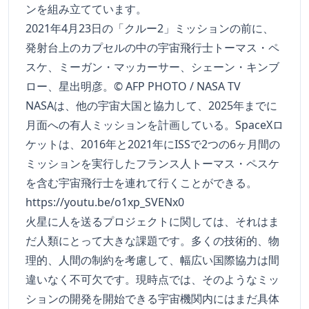
ンを組み立てています。
2021年4月23日の「クルー2」ミッションの前に、
発射台上のカプセルの中の宇宙飛行士トーマス・ペ
スケ、ミーガン・マッカーサー、シェーン・キンブ
ロー、星出明彦。© AFP PHOTO / NASA TV
NASAは、他の宇宙大国と協力して、2025年までに
月面への有人ミッションを計画している。SpaceXロ
ケットは、2016年と2021年にISSで2つの6ヶ月間の
ミッションを実行したフランス人トーマス・ペスケ
を含む宇宙飛行士を連れて行くことができる。
https://youtu.be/o1xp_SVENx0
火星に人を送るプロジェクトに関しては、それはま
だ人類にとって大きな課題です。多くの技術的、物
理的、人間の制約を考慮して、幅広い国際協力は間
違いなく不可欠です。現時点では、そのようなミッ
ションの開発を開始できる宇宙機関内にはまだ具体