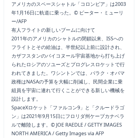
アメリカのスペースシャトル「コロンビア」は2003
年1月16日に軌道に乗った。© ピーター・ミューリ
ー/AFP
有人フライトの新しいブームに向けて
2011年のアメリカのシャトルの閉鎖以来、ISSへの
フライトとその給油は、半世紀以上前に設計され、
カザフスタンのバイコヌール宇宙基地から打ち上げ
られたロシアのソユーズとプログレスロケットで行
われてきました。ワシントンでは、バラク・オバマ
政権はNASAの予算を大幅に削減し、民間企業に乗
組員を宇宙に連れて行くことができる新しい機械を
設計します。
SpaceXロケット「ファルコン9」と「クルードラゴ
ン」は2021年9月15日にフロリダ州ケープカナベラ
ルで離陸します。© JOE RAEDLE / GETTY IMAGES
NORTH AMERICA / Getty Images via AFP