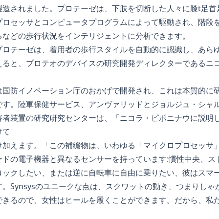
製造されました。プロテーゼは、下肢を切断した人々に膝t足首
プロセッサとコンピュータプログラムによって駆動され、階段
るなどの歩行状況をインテリジェントに分析できます。
プロテーゼは、着用者の歩行スタイルを自動的に認識し、あら
えると、プロテオのデバイスの研究開発ディレクターであるニ
は国防イノベーション庁のおかげで開発され、これは本質的に
です。陸軍保健サービス、アンヴァリッドとジョルジュ・シャ
害者装置の研究研究センターは、「ニコラ・ピポニナウに説明
けて
け加えます。「この補綴物は、いわゆる「マイクロプロセッサ
ードの電子機器と異なるセンサーを持っています:慣性中央、ス
ロックしたい、または逆に自転車に自由に乗りたい、彼はスマ
。Synsysのユニークな点は、スクワットの動き、つまりし
できるので、女性はヒールを履くことができます。だから、私