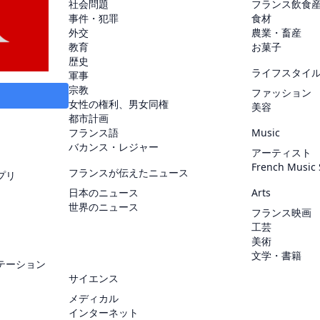
社会問題
フランス飲食
事件・犯罪
食材
外交
農業・畜産
教育
お菓子
歴史
ライフスタイ
軍事
宗教
ファッション
女性の権利、男女同権
美容
都市計画
フランス語
Music
バカンス・レジャー
アーティスト
French Music
フランスが伝えたニュース
プリ
日本のニュース
Arts
世界のニュース
フランス映画
工芸
美術
文学・書籍
テーション
サイエンス
メディカル
インターネット