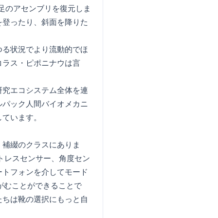
足のアセンブリを復元しま
を登ったり、斜面を降りた
ゆる状況でより流動的でほ
コラス・ピポニナウは言
研究エコシステム全体を連
ルパック人間バイオメカニ
しています。
」補綴のクラスにありま
トレスセンサー、角度セン
ートフォンを介してモード
ゃがむことができることで
たちは靴の選択にもっと自