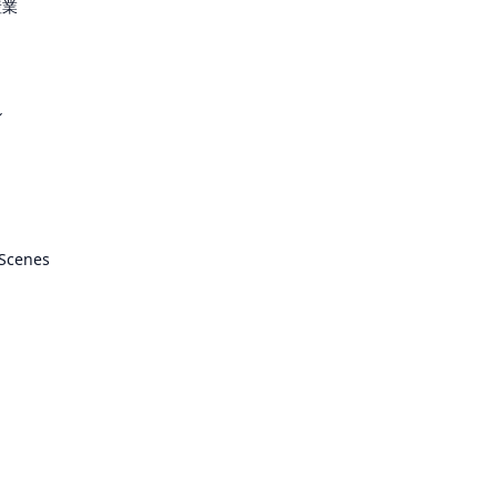
産業
ル
 Scenes