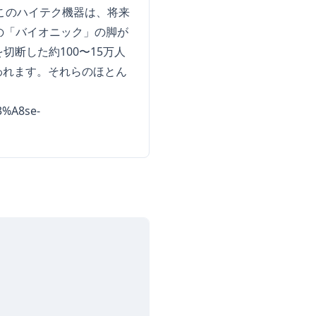
、このハイテク機器は、将来
その「バイオニック」の脚が
断した約100〜15万人
われます。それらのほとん
C3%A8se-