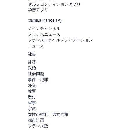
セルフコンディションアプリ
学習アプリ
動画(
LaFrance.TV
)
メインチャンネル
フランスニュース
フランストラベルメディテーション
ニュース
社会
経済
政治
社会問題
事件・犯罪
外交
教育
歴史
軍事
宗教
女性の権利、男女同権
都市計画
フランス語