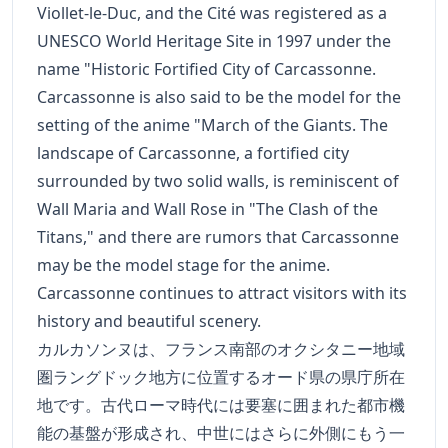
Viollet-le-Duc, and the Cité was registered as a
UNESCO World Heritage Site in 1997 under the
name "Historic Fortified City of Carcassonne.
Carcassonne is also said to be the model for the
setting of the anime "March of the Giants. The
landscape of Carcassonne, a fortified city
surrounded by two solid walls, is reminiscent of
Wall Maria and Wall Rose in "The Clash of the
Titans," and there are rumors that Carcassonne
may be the model stage for the anime.
Carcassonne continues to attract visitors with its
history and beautiful scenery.
カルカソンヌは、フランス南部のオクシタニー地域
圏ラングドック地方に位置するオード県の県庁所在
地です。古代ローマ時代には要塞に囲まれた都市機
能の基盤が形成され、中世にはさらに外側にもう一