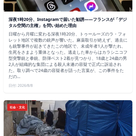
深夜1時20分、Instagramで届いた勧誘――フランスが「デジ
タル空間の主権」を問い始めた理由
日曜から月曜に変わる深夜1時20分、トゥールーズのラ・フォ
レット地区で複数の銃声が響いた。麻薬取引が絶えず、過去に
も銃撃事件が起きてきたこの地区で、未成年者1人が撃たれ、
生死をさまよう重体となった。逃走した車からはカラシニコフ
型突撃銃と拳銃、防弾ベスト2着が見つかり、18歳と24歳の男
2人が組織的な集団による殺人未遂の容疑で正式に訴追され
た。取り調べで24歳の容疑者が語った言葉が、この事件をた
だの…
日付: 2026/8/8
社会・文化