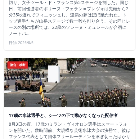
切り、女子ツール・ド・フランス第5ステージを制した。同じ
日、前回優勝者のポリーヌ・フェラン＝プレヴォは先頭から2
分35秒遅れでフィニッシュし、連覇の夢はほぼ絶たれた。ト
ップ選手たちが山岳ステージで数十秒を削り合う、その同じレ
ースの別の場所では、22歳のソレーヌ・ミュレールが合宿に
ノートパ…
日付: 2026/8/6
複合・横断
17歳の水泳選手と、シーツの下で動かなくなった配信者
8月3日の夜、17歳のミラン・ヴィオロン選手はスマートフォ
ンを開いた。数時間前、大規模な芸術水泳大会の決勝で、彼は
フランス代表として団体フリールーティンを泳ぎ切ったばかり