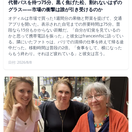
代替バスを待つ75分、黒く焦げた松、割れないはずの
グラス——市場の衝撃は誰が引き受けるのか
オディルは市場で買った1週間分の果物と野菜を提げて、交通
アプリを開いた。表示された自宅までの所要時間は75分。普
段なら15分もかからない距離だ。「自分が幻覚を見ているの
かと思って携帯電話を振った」と彼女はfranceinfoに語ってい
る。隣にいたファトゥは、パリでの清掃の仕事を終えて帰る途
中だった。移動時間は普段の2倍。「食事をして、横になった
らもう終わり。それほど疲れている」と彼女は言う。
日付: 2026/8/8