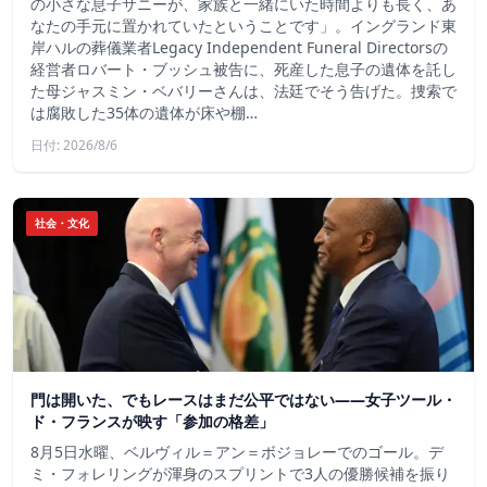
の小さな息子サニーが、家族と一緒にいた時間よりも長く、あ
なたの手元に置かれていたということです」。イングランド東
岸ハルの葬儀業者Legacy Independent Funeral Directorsの
経営者ロバート・ブッシュ被告に、死産した息子の遺体を託し
た母ジャスミン・ベバリーさんは、法廷でそう告げた。捜索で
は腐敗した35体の遺体が床や棚…
日付: 2026/8/6
社会・文化
門は開いた、でもレースはまだ公平ではない――女子ツール・
ド・フランスが映す「参加の格差」
8月5日水曜、ベルヴィル＝アン＝ボジョレーでのゴール。デ
ミ・フォレリングが渾身のスプリントで3人の優勝候補を振り