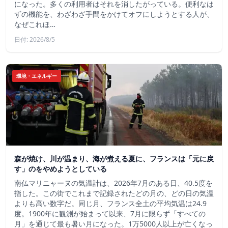
になった。多くの利用者はそれを消したがっている。便利なは
ずの機能を、わざわざ手間をかけてオフにしようとする人が、
なぜこれほ…
日付: 2026/8/5
環境・エネルギー
森が焼け、川が温まり、海が煮える夏に、フランスは「元に戻
す」のをやめようとしている
南仏マリニャーヌの気温計は、2026年7月のある日、40.5度を
指した。この街でこれまで記録されたどの月の、どの日の気温
よりも高い数字だ。同じ月、フランス全土の平均気温は24.9
度。1900年に観測が始まって以来、7月に限らず「すべての
月」を通じて最も暑い月になった。1万5000人以上が亡くなっ