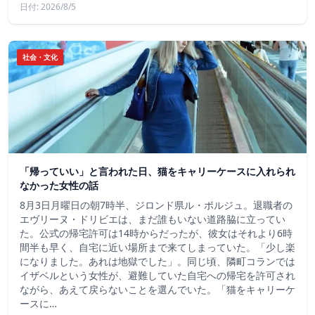
日付: 2026/8/5
社会・文化
「帰っていい」と言われた日、猫をキャリーケースに入れられ
なかった女性の話
8月3日月曜日の朝7時半、ジロンド県ル・ポルジュ。退職者の
エヴリーヌ・ドリビエは、まだ誰もいない道路脇に立ってい
た。公式の帰宅許可は14時からだったが、彼女はそれより6時
間半も早く、自宅に近い場所まで来てしまっていた。「少し楽
になりました。あれは地獄でした」。同じ頃、隣町コランでは
イザベルという女性が、避難していた自宅への帰宅を許可され
ながら、あえて戻らないことを選んでいた。「猫をキャリーケ
ースに…