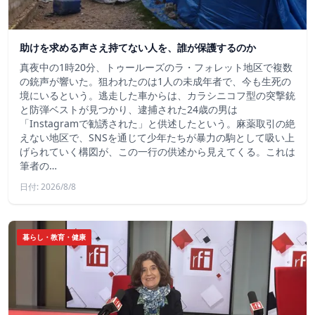
助けを求める声さえ持てない人を、誰が保護するのか
真夜中の1時20分、トゥールーズのラ・フォレット地区で複数
の銃声が響いた。狙われたのは1人の未成年者で、今も生死の
境にいるという。逃走した車からは、カラシニコフ型の突撃銃
と防弾ベストが見つかり、逮捕された24歳の男は
「Instagramで勧誘された」と供述したという。麻薬取引の絶
えない地区で、SNSを通じて少年たちが暴力の駒として吸い上
げられていく構図が、この一行の供述から見えてくる。これは
筆者の…
日付: 2026/8/8
暮らし・教育・健康