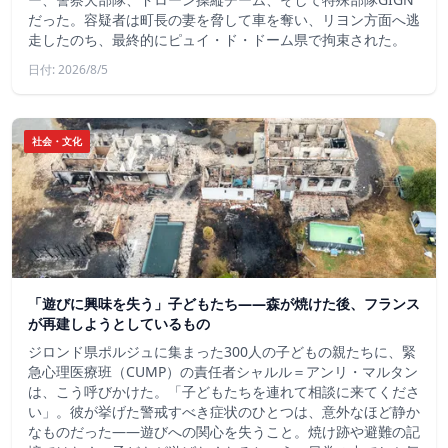
だった。容疑者は町長の妻を脅して車を奪い、リヨン方面へ逃
走したのち、最終的にピュイ・ド・ドーム県で拘束された。
日付: 2026/8/5
社会・文化
「遊びに興味を失う」子どもたち——森が焼けた後、フランス
が再建しようとしているもの
ジロンド県ポルジュに集まった300人の子どもの親たちに、緊
急心理医療班（CUMP）の責任者シャルル＝アンリ・マルタン
は、こう呼びかけた。「子どもたちを連れて相談に来てくださ
い」。彼が挙げた警戒すべき症状のひとつは、意外なほど静か
なものだった――遊びへの関心を失うこと。焼け跡や避難の記