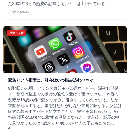
た2003年8月の熱波の記録さえ、今回は上回っている。
日付: 2026/8/5
社会・文化
家族という密室に、社会はいつ踏み込むべきか
8月4日の未明、フランス東部モゼル県ウッピー。深夜11時過
ぎ、警察は路上での暴行の通報を受けて駆けつけた。39歳の
父親が18歳の娘の髪をつかみ、引きずっていたという。だが
警察が到着すると、事態は思いがけない方向に転がる。父親は
家族の暮らすアパートに立てこもり、警官を脅し続けたため、
特殊部隊RAIDまで出動する事態になった。突入後、部屋の中
で見つかったのは1歳から18歳までの7人の子どもたちだっ
た。…