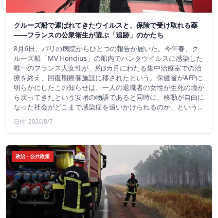
クルーズ船で運ばれてきたウイルスと、保険で受け取れる薬
――フランスの公衆衛生が選ぶ「追跡」のかたち
8月6日、パリの病院からひとつの報告が届いた。今年春、ク
ルーズ船「MV Hondius」の船内でハンタウイルスに感染した
唯一のフランス人女性が、約3カ月にわたる集中治療室での治
療を終え、回復期療養施設に移されたという。保健省がAFPに
明らかにしたこの知らせは、一人の退職者の女性が生死の境か
ら戻ってきたという安堵の物語であると同時に、移動が自由に
なった社会がどこまで感染症を追いかけられるのか、という…
日付: 2026/8/7
政治・公共政策