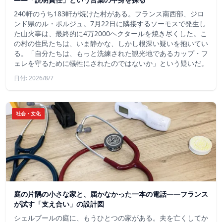
240軒のうち183軒が焼けた村がある。フランス南西部、ジロ
ンド県のル・ポルジュ。7月22日に隣接するソーモスで発生し
た山火事は、最終的に4万2000ヘクタールを焼き尽くした。こ
の村の住民たちは、いま静かな、しかし根深い疑いを抱いてい
る。「自分たちは、もっと洗練された観光地であるカップ・フ
ェレを守るために犠牲にされたのではないか」という疑いだ。
日付: 2026/8/7
社会・文化
庭の片隅の小さな家と、届かなかった一本の電話——フランス
が試す「支え合い」の設計図
シェルブールの庭に、もうひとつの家がある。夫を亡くしてか