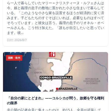
ら一人で暮らしていたマリー＝クリスティーヌ・ルフェさんは
今、娘と義理の息子の敷地に置かれた小さな住まいで暮らして
いる。「このような小さな家を設置するほうが経済的に安く済
みます。子どもたちのすぐそばにいれば、必要なものはすべて
そろっています」と彼女は言う。義理の息子のリオネル・オベ
ールさんも、こう付け加えた。「誰もが自立したいと思ってい
ます。彼…
日付: 2026/8/7
国際・欧州
「自分の家にとどまれ」——コルシカが問う、故郷を守る権利
の限界
非公開の記者会見に集まったのは、約15人。全員が武装して