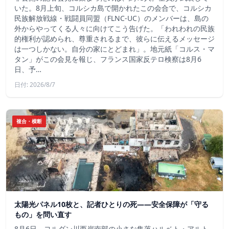
いた。8月上旬、コルシカ島で開かれたこの会合で、コルシカ
民族解放戦線・戦闘員同盟（FLNC-UC）のメンバーは、島の
外からやってくる人々に向けてこう告げた。「われわれの民族
的権利が認められ、尊重されるまで、彼らに伝えるメッセージ
は一つしかない。自分の家にとどまれ」。地元紙「コルス・マ
タン」がこの会見を報じ、フランス国家反テロ検察は8月6
日、予…
日付: 2026/8/7
複合・横断
太陽光パネル10枚と、記者ひとりの死——安全保障が「守る
もの」を問い直す
8月6日、ヨルダン川西岸南部の小さな集落ハルベト・アルト