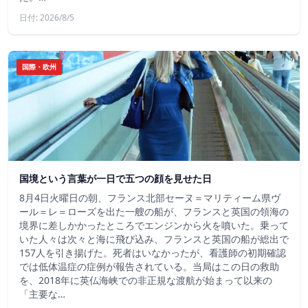
日付: 2026/8/5
国際・欧州
国境という言葉が一日で五つの顔を見せた日
8月4日火曜日の朝、フランス北部セーヌ＝マリティーム県ヴ
ール＝レ＝ローズを出た一艘の船が、フランスと英国の領海の
境界に差しかかったところでエンジンから火を噴いた。乗って
いた人々は次々と海に飛び込み、フランスと英国の船が総出で
157人を引き揚げた。死者はいなかったが、看護師の初期確認
では低体温症の症例が報告されている。当局はこの日の救助
を、2018年に英仏海峡での非正規な渡航が始まって以来の
「主要な…