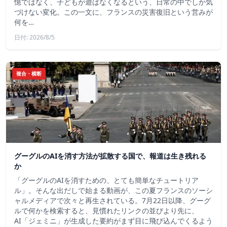
憶ではなく、子どもが遊ばなくなるという、日常の中でしか気
づけない変化。この一文に、フランスの災害復旧という営みが
何を…
日付: 2026/8/5
複合・横断
グーグルのAIを消す方法が拡散する国で、報道は生き残れる
か
「グーグルのAIを消すための、とても簡単なチュートリア
ル」。そんな出だしで始まる動画が、この夏フランスのソーシ
ャルメディアで次々と再生されている。7月22日以降、グーグ
ルで何かを検索すると、見慣れたリンクの並びより先に、
AI「ジェミニ」が生成した要約がまず目に飛び込んでくるよう