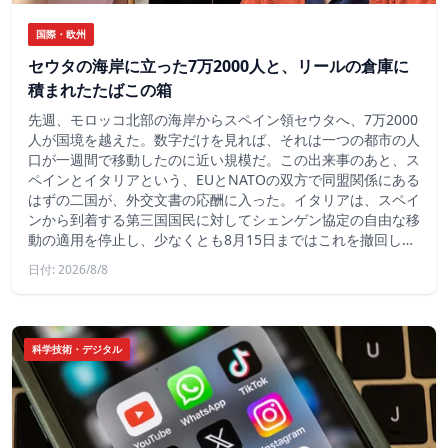
国際・欧州
セウタの海岸に立った7万2000人と、リールの倉庫に
積まれたたばこの箱
先週、モロッコ北部の海岸からスペイン領セウタへ、7万2000
人が国境を越えた。数字だけを見れば、それは一つの都市の人
口が一週間で移動したのに近い規模だ。この出来事のあと、ス
ペインとイタリアという、EUとNATOの双方で同盟関係にある
はずの二国が、外交文書の応酬に入った。イタリアは、スペイ
ンから到着する第三国国民に対してシェンゲン協定の自由な移
動の適用を停止し、少なくとも8月15日まではこれを撤回し…
日付: 2026/8/8
科学技術・デジタル