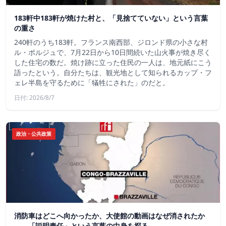
183軒中183軒が焼けた村と、「見捨てていない」という言葉
の重さ
240軒のうち183軒。フランス南西部、ジロンド県の小さな村
ル・ポルジュで、7月22日から10日間続いた山火事が焼き尽く
した住宅の数だ。焼け跡に立った住民の一人は、地元紙にこう
語ったという。自分たちは、観光地として知られるカップ・フ
ェレ半島を守るために「犠牲にされた」のだと。
日付: 2026/8/7
政治・公共政策
消防車はどこへ向かったか、大使館の動画はなぜ消されたか
——「説明責任」という言葉の中身を探る