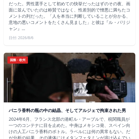
だった。男性選手として初めての快挙だったはずのその夜、画
面に並んでいたのは称賛ではなく、性差別的で憎悪に満ちたコ
メントの列だった。「人を本当に判断していることが分かる、
意地の悪いコメントをたくさん見ました」と彼は『ル・パリジ
ャン』…
日付: 2026/8/6
国際・欧州
バニラ香料の瓶の中の結晶、そしてアルジェで拘束された男
2024年6月、フランス北部の港町ル・アーブルで、税関職員が
一つのコンテナに目を止めた。中身はメキシコ発、スペイン向
けの人工バニラ香料のボトル。ラベルには何の異常もない。だ
が分析の結果、その液体にはメタンフェタミンが溶け込んでい