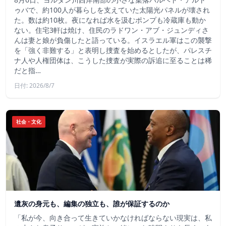
ゥバで、約100人が暮らしを支えていた太陽光パネルが壊され
た。数は約10枚。夜になれば水を汲むポンプも冷蔵庫も動か
ない。住宅3軒は焼け、住民のラドワン・アブ・ジュンディさ
んは妻と娘が負傷したと語っている。イスラエル軍はこの襲撃
を「強く非難する」と表明し捜査を始めるとしたが、パレスチ
ナ人や人権団体は、こうした捜査が実際の訴追に至ることは稀
だと指…
日付: 2026/8/7
社会・文化
遺灰の身元も、編集の独立も、誰が保証するのか
「私が今、向き合って生きていかなければならない現実は、私