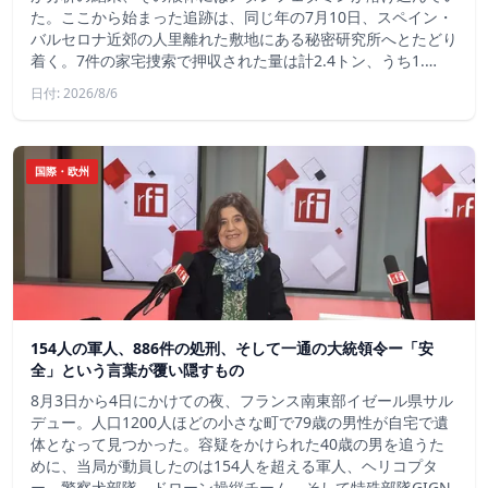
た。ここから始まった追跡は、同じ年の7月10日、スペイン・
バルセロナ近郊の人里離れた敷地にある秘密研究所へとたどり
着く。7件の家宅捜索で押収された量は計2.4トン、うち1.…
日付: 2026/8/6
国際・欧州
154人の軍人、886件の処刑、そして一通の大統領令ー「安
全」という言葉が覆い隠すもの
8月3日から4日にかけての夜、フランス南東部イゼール県サル
デュー。人口1200人ほどの小さな町で79歳の男性が自宅で遺
体となって見つかった。容疑をかけられた40歳の男を追うた
めに、当局が動員したのは154人を超える軍人、ヘリコプタ
ー、警察犬部隊、ドローン操縦チーム、そして特殊部隊GIGN