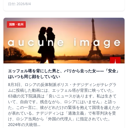
日付: 2026/8/4
国際・欧州
エッフェル塔を背にした男と、パリから去った女——「安全」
はいつも同じ顔をしていない
8月3日、ロシアの反体制派ボリス・ナデジディンがテレグラ
ムに投稿した動画には、エッフェル塔が背景に映っていた。
63歳の元下院議員は「良いニュースがあります。私は生きて
いて、自由です。残念ながら、ロシアにはいません」と語っ
た。この一言に、彼がどれだけの緊張を抱えて国境を越えたか
が表れている。ナデジディンは「過激主義」で有罪判決を受
け、ロシア当局から「外国の代理人」に指定されていた。
2024年の大統領…