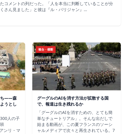
たコメントの列だった。「人を本当に判断していることが分
くさん見ました」と彼は『ル・パリジャン』…
複合・横断
ち——森
グーグルのAIを消す方法が拡散する国
ようとし
で、報道は生き残れるか
「グーグルのAIを消すための、とても簡
300人の子
単なチュートリアル」。そんな出だしで
班
始まる動画が、この夏フランスのソーシ
＝アンリ・マ
ャルメディアで次々と再生されている。7