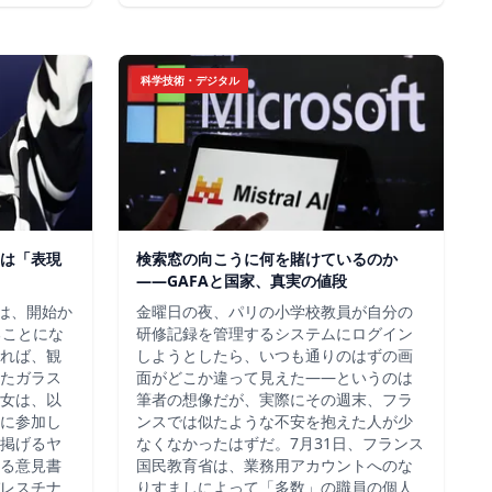
科学技術・デジタル
は「表現
検索窓の向こうに何を賭けているのか
——GAFAと国家、真実の値段
チは、開始か
金曜日の夜、パリの小学校教員が自分の
ることにな
研修記録を管理するシステムにログイン
れば、観
しようとしたら、いつも通りのはずの画
たガラス
面がどこか違って見えた——というのは
女は、以
筆者の想像だが、実際にその週末、フラ
に参加し
ンスでは似たような不安を抱えた人が少
掲げるヤ
なくなかったはずだ。7月31日、フランス
る意見書
国民教育省は、業務用アカウントへのな
レスチナ
りすましによって「多数」の職員の個人