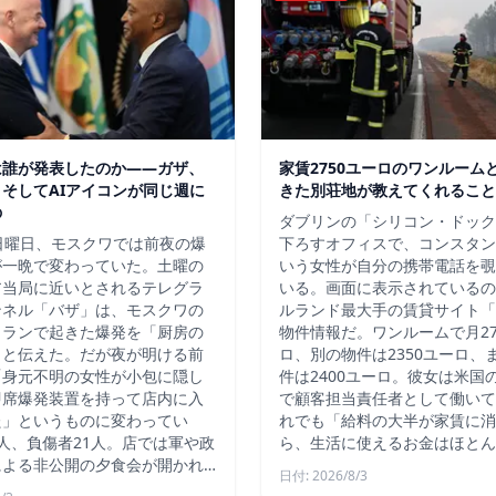
は誰が発表したのか——ガザ、
家賃2750ユーロのワンルーム
そしてAIアイコンが同じ週に
きた別荘地が教えてくれること
の
ダブリンの「シリコン・ドック
日曜日、モスクワでは前夜の爆
下ろすオフィスで、コンスタン
が一晩で変わっていた。土曜の
いう女性が自分の携帯電話を覗
ア当局に近いとされるテレグラ
いる。画面に表示されているの
ンネル「バザ」は、モスクワの
ルランド最大手の賃貸サイト「D
トランで起きた爆発を「厨房の
物件情報だ。ワンルームで月27
」と伝えた。だが夜が明ける前
ロ、別の物件は2350ユーロ、
「身元不明の女性が小包に隠し
件は2400ユーロ。彼女は米国
即席爆発装置を持って店内に入
で顧客担当責任者として働いて
た」というものに変わってい
れでも「給料の大半が家賃に消
人、負傷者21人。店では軍や政
ら、生活に使えるお金はほとん
による非公開の夕食会が開かれ…
日付: 2026/8/3