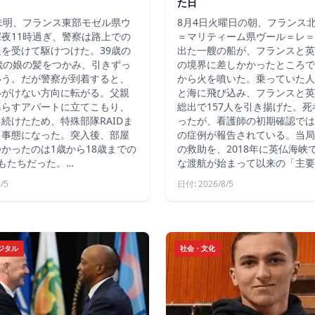
た日
未明、フランス東部モゼル県ウ
8月4日火曜日の朝、フランス
夜11時過ぎ、警察は路上での
＝マリティーム県ヴール＝レ＝
を受けて駆けつけた。39歳の
出た一艘の船が、フランスと英
歳の娘の髪をつかみ、引きずっ
の境界に差しかかったところで
いう。だが警察が到着すると、
から火を噴いた。乗っていた人
いがけない方向に転がる。父親
と海に飛び込み、フランスと英
暮らすアパートに立てこもり、
総出で157人を引き揚げた。
続けたため、特殊部隊RAIDま
ったが、看護師の初期確認では
る事態になった。突入後、部屋
の症例が報告されている。当局
かったのは1歳から18歳までの
の救助を、2018年に英仏海峡
もたちだった。…
な渡航が始まって以来の「主要
/5
日付: 2026/8/5
ジタル
社会・文化