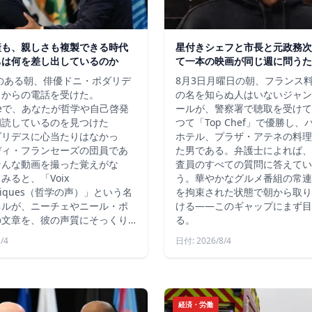
産も、親しさも複製できる時代
星付きシェフと市長と元政務次
ちは何を差し出しているのか
て一本の映画が同じ週に問うた
秋のある朝、俳優ドニ・ポダリデ
8月3日月曜日の朝、フランス
こからの電話を受けた。
の名を知らぬ人はいないジャン
ubeで、あなたが哲学や自己啓発
ールが、警察署で聴取を受けて
朗読しているのを見つけた
つて「Top Chef」で優勝し
ダリデスに心当たりはなかっ
ホテル、プラザ・アテネの料理
ディ・フランセーズの団員であ
た男である。弁護士によれば、
そんな動画を撮った覚えがな
査員のすべての質問に答えてい
みると、「Voix
う。華やかなグルメ番組の常連
ophiques（哲学の声）」という名
を拘束された状態で朝から取り
ネルが、ニーチェやニール・ポ
ける――このギャップにまず目
の文章を、彼の声質にそっくり…
る。
/4
日付: 2026/8/4
経済・労働