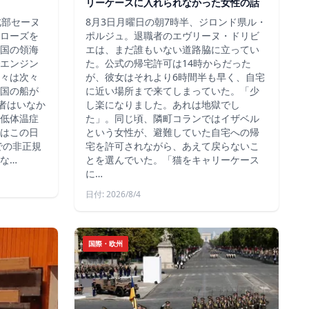
リーケースに入れられなかった女性の話
北部セーヌ
8月3日月曜日の朝7時半、ジロンド県ル・
ローズを
ポルジュ。退職者のエヴリーヌ・ドリビ
国の領海
エは、まだ誰もいない道路脇に立ってい
エンジン
た。公式の帰宅許可は14時からだった
々は次々
が、彼女はそれより6時間半も早く、自宅
国の船が
に近い場所まで来てしまっていた。「少
死者はいなか
し楽になりました。あれは地獄でし
低体温症
た」。同じ頃、隣町コランではイザベル
はこの日
という女性が、避難していた自宅への帰
での非正規
宅を許可されながら、あえて戻らないこ
な…
とを選んでいた。「猫をキャリーケース
に…
日付: 2026/8/4
国際・欧州