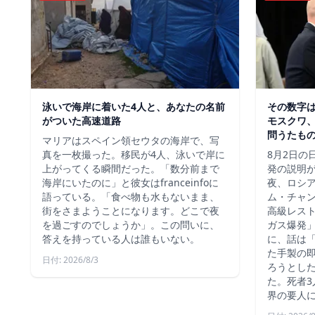
泳いで海岸に着いた4人と、あなたの名前
その数字
がついた高速道路
モスクワ、
問うたも
マリアはスペイン領セウタの海岸で、写
真を一枚撮った。移民が4人、泳いで岸に
8月2日の
上がってくる瞬間だった。「数分前まで
発の説明
海岸にいたのに」と彼女はfranceinfoに
夜、ロシ
語っている。「食べ物も水もないまま、
ム・チャ
街をさまようことになります。どこで夜
高級レス
を過ごすのでしょうか」。この問いに、
ガス爆発
答えを持っている人は誰もいない。
に、話は
た手製の
日付: 2026/8/3
ろうとし
た。死者3
界の要人