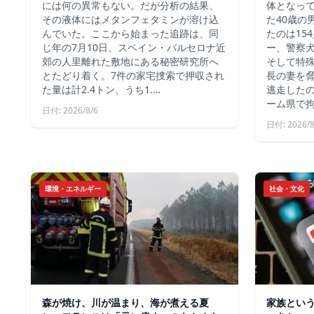
には何の異常もない。だが分析の結果、
体となっ
その液体にはメタンフェタミンが溶け込
た40歳の
んでいた。ここから始まった追跡は、同
たのは15
じ年の7月10日、スペイン・バルセロナ近
ー、警察
郊の人里離れた敷地にある秘密研究所へ
そして特殊
とたどり着く。7件の家宅捜索で押収され
長の妻を
た量は計2.4トン、うち1.…
逃走した
ーム県で
日付: 2026/8/6
日付: 2026/8
環境・エネルギー
社会・文化
森が焼け、川が温まり、海が煮える夏
家族とい