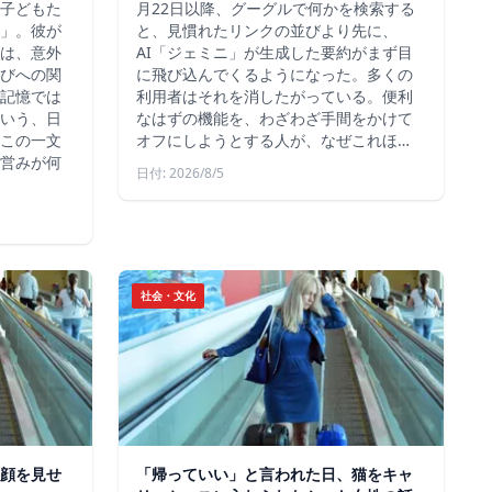
子どもた
月22日以降、グーグルで何かを検索する
」。彼が
と、見慣れたリンクの並びより先に、
は、意外
AI「ジェミニ」が生成した要約がまず目
びへの関
に飛び込んでくるようになった。多くの
記憶では
利用者はそれを消したがっている。便利
いう、日
なはずの機能を、わざわざ手間をかけて
この一文
オフにしようとする人が、なぜこれほ…
営みが何
日付: 2026/8/5
社会・文化
顔を見せ
「帰っていい」と言われた日、猫をキャ