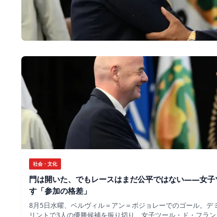
社会・文化
門は開いた、でもレースはまだ公平ではない――女子
す「参加の格差」
8月5日水曜、ベルヴィル＝アン＝ボジョレーでのゴール。デ
リントで3人の優勝候補を振り切り、女子ツール・ド・フラン