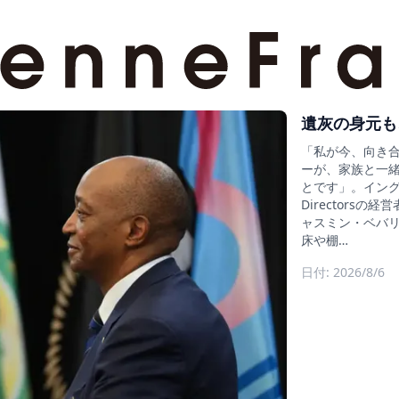
遺灰の身元も
「私が今、向き
ーが、家族と一
とです」。イングラン
Director
ャスミン・ベバリ
床や棚…
日付: 2026/8/6