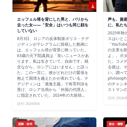
エッフェル塔を背にした男と、パリから
声も、資
去った女——「安全」はいつも同じ顔を
に、私た
していない
2025年
8月3日、ロシアの反体制派ボリス・ナデ
スはいと
ジディンがテレグラムに投稿した動画に
「YouT
は、エッフェル塔が背景に映っていた。
の文章を
63歳の元下院議員は「良いニュースがあ
よ」。ポ
ります。私は生きていて、自由です。残
た。コメ
念ながら、ロシアにはいません」と語っ
る彼は、
た。この一言に、彼がどれだけの緊張を
い。調べて
抱えて国境を越えたかが表れている。ナ
philos
デジディンは「過激主義」で有罪判決を
のチャン
受け、ロシア当局から「外国の代理人」
ストマン
に指定されていた。2024年の大統領…
日付: 2026/8
日付: 2026/8/4
国際・欧州
複合・横断