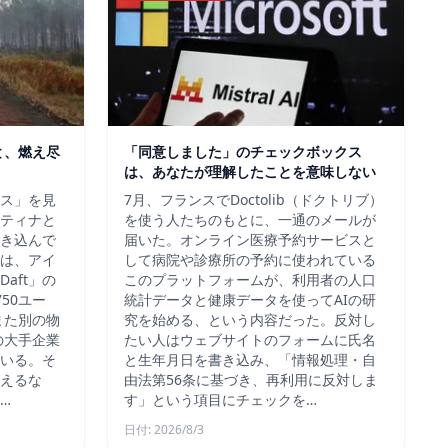
と、燃え尽
「同意しました」のチェックボックス
は、あなたが理解したことを意味しない
ス」を見
7月、フランスでDoctolib（ドクトリブ）
ティナと
を使う人たちのもとに、一通のメールが
き込んで
届いた。オンライン医療予約サービスと
は、アイ
して病院や診療所の予約に使われている
aft」の
このプラットフォームが、利用者の人口
50ユー
統計データと健康データを使ってAIの研
また別の物
究を始める、という内容だった。反対し
の大手企業
たい人はウェブサイトのフォームに氏名
いる。そ
と生年月日を書き込み、「情報処理・自
えるな
由法第56条に基づき、再利用に反対しま
…
す」という項目にチェックを…
日付: 2026/8/3