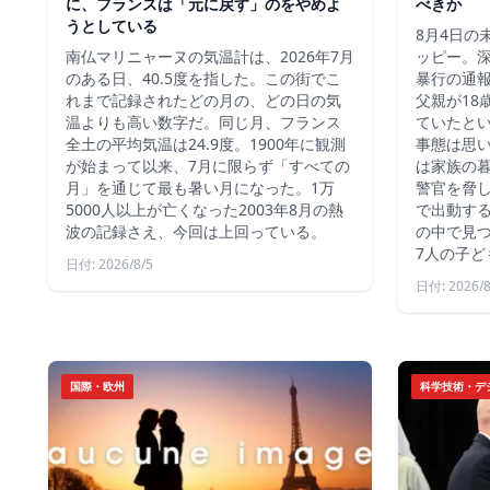
に、フランスは「元に戻す」のをやめよ
べきか
うとしている
8月4日の
南仏マリニャーヌの気温計は、2026年7月
ッピー。深
のある日、40.5度を指した。この街でこ
暴行の通報
れまで記録されたどの月の、どの日の気
父親が18
温よりも高い数字だ。同じ月、フランス
ていたと
全土の平均気温は24.9度。1900年に観測
事態は思
が始まって以来、7月に限らず「すべての
は家族の
月」を通じて最も暑い月になった。1万
警官を脅し
5000人以上が亡くなった2003年8月の熱
で出動す
波の記録さえ、今回は上回っている。
の中で見つ
7人の子ど
日付: 2026/8/5
日付: 2026/8
国際・欧州
科学技術・デ