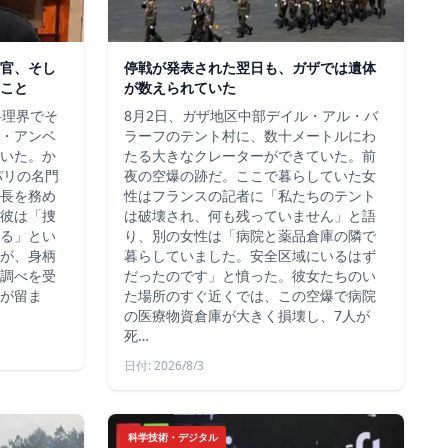
官、そし
停戦が発表された翌日も、ガザでは遺体
こと
が数えられていた
料理界でそ
8月2日、ガザ地区中部デイル・アル・バ
・アンベ
ラーフのテント村に、数十メートルにわ
いた。か
たる大きなクレーターができていた。前
、パリの名門
夜の空爆の跡だ。ここで暮らしていた女
長を務め
性はフランスの記者に「私たちのテント
彼は「捜
は破壊され、何も残っていません」と語
る」とい
り、別の女性は「病院と薬品倉庫の隣で
が、身柄
暮らしていました。安全区域にいるはず
調べを受
だったのです」と憤った。彼女たちのい
が留ま
た場所のすぐ近くでは、この空爆で病院
の医療物資倉庫が大きく損壊し、7人が
死…
日付: 2026/8/3
科学技術・デジタル