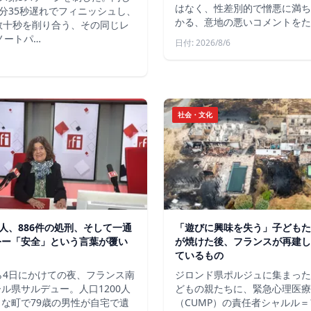
はなく、性差別的で憎悪に満ち
分35秒遅れでフィニッシュし、
かる、意地の悪いコメントをた
数十秒を削り合う、その同じレ
ノートパ…
日付: 2026/8/6
社会・文化
軍人、886件の処刑、そして一通
「遊びに興味を失う」子どもた
令ー「安全」という言葉が覆い
が焼けた後、フランスが再建し
ているもの
ら4日にかけての夜、フランス南
ジロンド県ポルジュに集まった
ル県サルデュー。人口1200人
どもの親たちに、緊急心理医療
な町で79歳の男性が自宅で遺
（CUMP）の責任者シャルル