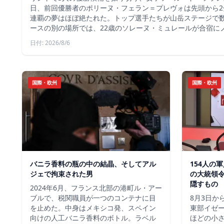
日、前回優勝者のポリーヌ・フェラン＝プレヴォは先頭から2
連覇の夢はほぼ絶たれた。トップ選手たちが山岳ステージで
ースの別の場所では、22歳のソレーヌ・ミュレールが合宿に
日付: 2026/8/6
国際・欧州
国際・欧州
バニラ香料の瓶の中の結晶、そしてアル
154人の
ジェで拘束された男
の大統領
隠すもの
2024年6月、フランス北部の港町ル・アー
ブルで、税関職員が一つのコンテナに目
8月3日か
を止めた。中身はメキシコ発、スペイン
東部イゼー
向けの人工バニラ香料のボトル。ラベル
ほどの小さ