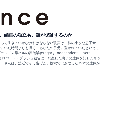
、編集の独立も、誰が保証するのか
合って生きていかなければならない現実は、私の小さな息子サニ
緒にいた時間よりも長く、あなたの手元に置かれていたというこ
ド東岸ハルの葬儀業者Legacy Independent Funeral
sの経営者ロバート・ブッシュ被告に、死産した息子の遺体を託した母ジ
ーさんは、法廷でそう告げた。捜索では腐敗した35体の遺体が