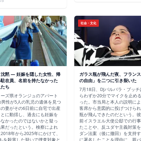
/3
社会・文化
沈黙 ― 妊娠を隠した女性、帰
ガラス瓶が飛んだ夜、フランス
い駐在員、名前を持たなかった
の自由」を二つに引き裂いた
人たち
7月18日、DJバルバラ・ブッ
ューズ県オランジュのアパート
らわずか20分でマイクを止め
の男性が5人の乳児の遺体を見つ
った。市当局と本人の説明によ
縁の妻がその6日前に自宅で出産
客席から意図的に投げつけられ
ことに動揺し、過去にも妊娠を
瓶が飛んできたのだという。彼
いなかったのではないかと疑っ
前イスラエル大使公邸での行事
結果だったという。検察によれ
たことや、反ユダヤ主義対策を
2018年から2025年にかけて、
ダン法案（後に撤回）を支持す
どもを殺害した疑いで捜査対象と
に署名したことを理由に、親パ