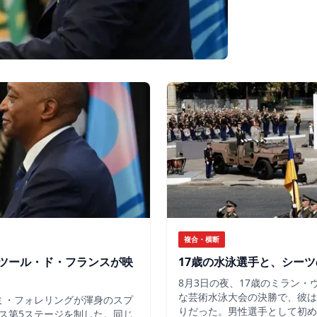
複合・横断
ツール・ド・フランスが映
17歳の水泳選手と、シー
8月3日の夜、17歳のミラン
な芸術水泳大会の決勝で、彼は
ミ・フォレリングが渾身のスプ
りだった。男性選手として初め
ス第5ステージを制した。同じ