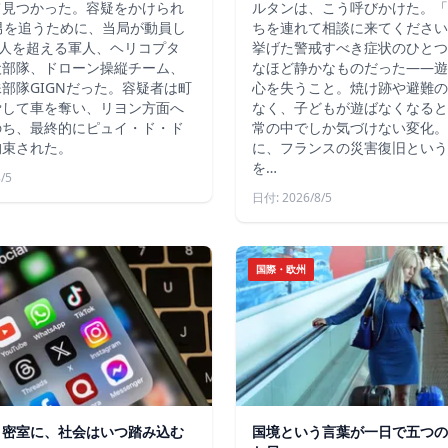
て見つかった。容疑をかけられ
ルタンは、こう呼びかけた。「
男を追うために、当局が動員し
ちを連れて相談に来てください
4人を超える軍人、ヘリコプタ
挙げた警戒すべき症状のひとつ
犬部隊、ドローン操縦チーム、
なほど静かなものだった――遊
部隊GIGNだった。容疑者は町
心を失うこと。焼け跡や避難の
脅して車を奪い、リヨン方面へ
なく、子どもが遊ばなくなると
のち、最終的にピュイ・ド・ド
常の中でしか気づけない変化。
拘束された。
に、フランスの災害復旧という
を…
/5
日付: 2026/8/5
国際・欧州
う密室に、社会はいつ踏み込む
国境という言葉が一日で五つの