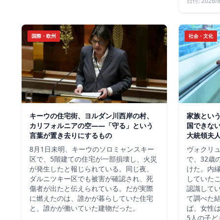
日付: 2026/8
国際・欧州
社会・文化
キーウの住宅街、ヨルダン川西岸の村、
家族という
カリフォルニアの空——「守る」という
国できな
言葉が置き去りにするもの
大統領夫
8月1日未明、キーウのソロミャンスキー
ヴォクリ
区で、5階建ての住宅が一部損壊し、火災
で、32歳
が発生したと報じられている。同じ夜、
けた。内
ダルニツキー区でも被害が確認され、死
していた
傷者が出たと伝えられている。だが実際
認識して
に燃えたのは、誰かが暮らしていた住宅
て調べた
と、誰かが働いていた建物だった。
ば、女性は
5人の子