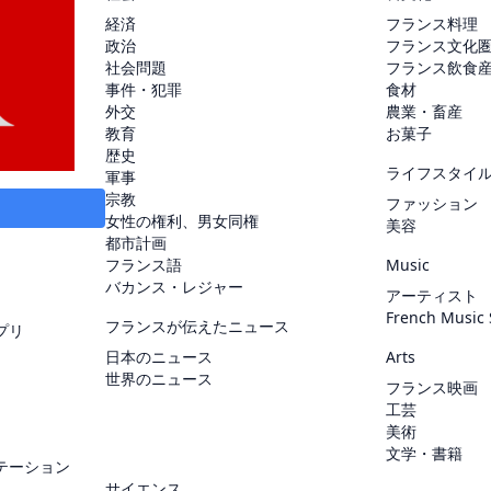
経済
フランス料理
政治
フランス文化
社会問題
フランス飲食
事件・犯罪
食材
外交
農業・畜産
教育
お菓子
歴史
ライフスタイ
軍事
宗教
ファッション
女性の権利、男女同権
美容
都市計画
フランス語
Music
バカンス・レジャー
アーティスト
French Music
フランスが伝えたニュース
プリ
日本のニュース
Arts
世界のニュース
フランス映画
工芸
美術
文学・書籍
テーション
サイエンス