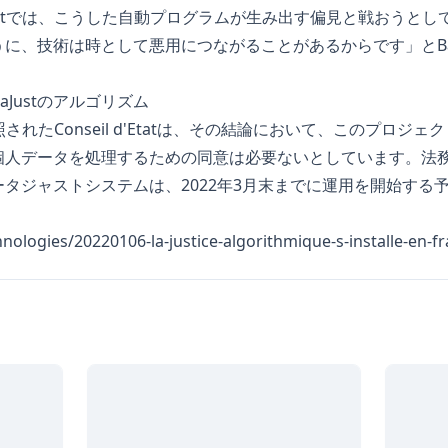
 du Netでは、こうした自動プログラムが生み出す偏見と戦おう
ように、技術は時として悪用につながることがあるからです」とBastie
aJustのアルゴリズム
etが参照されたConseil d'Etatは、その結論において、このプ
個人データを処理するための同意は必要ないとしています。法
タジャストシステムは、2022年3月末までに運用を開始する
chnologies/20220106-la-justice-algorithmique-s-installe-en-f