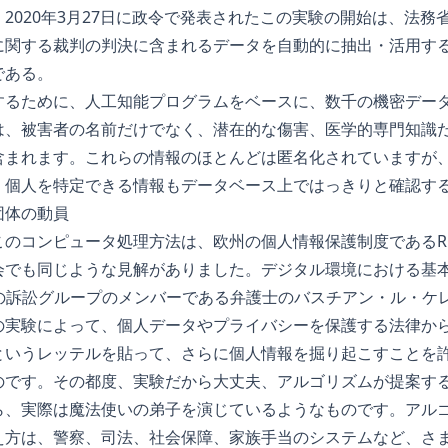
2020年3月27日に政令で発表されたこの実験の開始は、法務
に関する裁判の判決に含まれるデータを自動的に抽出・活用す
である。
するために、人工知能プログラムをベースに、数千の機密デー
は、被害者の名前だけでなく、潜在的な傷害、医学的専門知識
含まれます。これらの情報のほとんどは匿名化されていますが
、個人を特定できる情報もデータベース上ではっきりと確認す
団体の動員
このコンピュータ処理方法は、欧州の個人情報保護制度であるR
会でも同じような見解がありました。デジタル環境における基
u Net」の訴訟グループのメンバーである弁護士のバスチアン・ル
の実験によって、個人データやプライバシーを保護する法律か
というレッテルを貼って、さらに個人情報を掘り起こすことを
のです。その都度、実験だから大丈夫、アルゴリズムが提案す
ら、実際は魔法使いの弟子を演じているようなものです。アル
え方は、警察、司法、社会保障、家族手当のシステムなど、さ