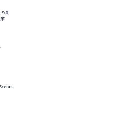
圏の食
産業
ル
 Scenes