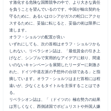
す激化する危険な国際競争の中で、より大きな責任
を負うことを望んでいるのです。中国が輸出契約を
守るために、あるいはロシアがガスの蛇口にアクセ
スするために、妥協に転じると、妥協の術は限界に
達します。
オラフ・ショルツの配置が良い
いずれにしても、次の首相はオラフ・ショルツかも
しれない。リベラシオン誌は、「最低賃金の引き上
げなど、シンプルで実用的なアイデアに頼り、間違
いのないキャンペーンを展開したリーダーに刺激さ
れた、ドイツ中道左派の予想外の台頭である」と指
摘しています。オラフ・ショルツはまだ首相には程
遠いが、少なくともタイトルを主張することはでき
る。
リベラシオン誌は、「（ドイツの）極右勢力の結果
は芳しくなく、西側諸国でポピュリストや外国人嫌