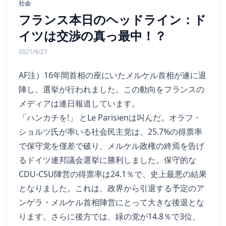
社会
フランス本日のヘッドライン：ド
イツは交渉の真っ最中！？
2021/9/27
AF注）16年間首相の座にいたメルケル首相が遂に退
陣し、選挙が行われました。この動向をフランスの
メディアは連日報道しています。
「ハンカチを!」 とLe Parisienは叫んだ。オラフ・
ショルツ氏が率いる社会民主党は、25.7%の得票率
で保守党を僅差で破り、メルケル政権の終焉を告げ
るドイツ連邦議会選挙に勝利しました。保守的な
CDU-CSU陣営の得票率は24.1％で、史上最悪の結果
となりました。これは、政界から引退する予定のア
ンゲラ・メルケル首相陣営にとって大きな後退とな
ります。さらに後方では、緑の党が14.8％で3位、