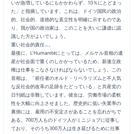
いが急増しているにもかかわらず、10％にとどまっ
た」と指摘しています。これは、ドイツ国民の政治
的、社会的、道徳的な直立性を明確に示すものであ
り、我が国の政治家は、このことを大いに謙虚に認
識した方がよいでしょう。
重い社会的責任…。
最後に、L'Humanitéにとっては、メルケル首相の遺
産が社会面で重くのしかかっているため、新連立政
権は仕事をこなさなければならないでしょう。この
首相は、「前任者のオルド・リベラリズムと不人気
な反社会的改革の足跡をたどっている」と共産党の
日刊紙は非難しています。彼女は、労働市場の柔軟
性を大幅に向上させました。歴史的に低い失業率の
裏側には、雇用の不安定さがあることを忘れがちで
ある。700万人ものドイツ人がミニジョブに従事し
ており、そのうち300万人は生き延びるために仕事