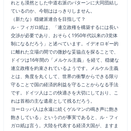
れとも漠然とした中道右派のパターンに大同団結し
ているのか、今朝ははっきりしません。
（新たな）穏健派連合を目指して？
ル・フィガロ紙は、「連立政権を構築するには長い
交渉が必要であり、おそらく1950年代以来の3党体
制になるだろう」と述べています。イデオロギー的
に離れた立場の間での微妙な妥協点を探ることで、
ドイツは16年間の「メルケル主義」を経て、穏健な
連立政権を約束されているようです。メルケル主義
とは、角度を丸くして、世界の衝撃からできる限り
守ることで国の経済的利益を守ることからなる手法
です。ドイツ人はこの快適さを大切にしており、こ
れは首相の主な遺産として残るだろう。
ヨーロッパ人は永遠に続くゲルマンの鳴き声に飽き
飽きしている」というのが事実であると、ル・フィ
ガロ紙は言う。大陸を代表する経済大国が、ますま