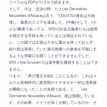
リベラルなFDPが11.5％で続きます。
そして、今は「交渉の時」だとLes Dernières
Nouvelles d’Alsaceは言う。"CDU/CSU連合は大崩
壊し、最悪のスコアを達成した。(中略)そして、(小
さな)勝者であっても、SPDの社会主義者たちは政府
を樹立する手段を持っているとは保証されていな
い。この国では左派は十分な重みを持っておらず、
緑の党は発表していた連立政権への参加を可能にす
るような突破口を開くことができませんでした。
SPD＋Die Grünenでは過半数を獲得することはでき
ません。
つまり、「再び連立を組むことになるが、これはメ
ルケル首相時代に政党間のイデオロギー的な境界線
が曖昧になったことの名残である」と、「Les
Dernières Nouvelles d’Alsace」紙は指摘していま
す。その結果、ドイツが深く分裂しているのか、そ