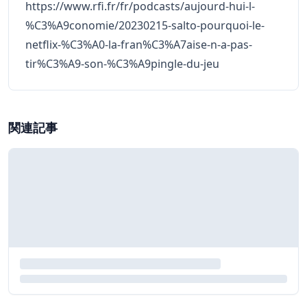
https://www.rfi.fr/fr/podcasts/aujourd-hui-l-
%C3%A9conomie/20230215-salto-pourquoi-le-
netflix-%C3%A0-la-fran%C3%A7aise-n-a-pas-
tir%C3%A9-son-%C3%A9pingle-du-jeu
関連記事