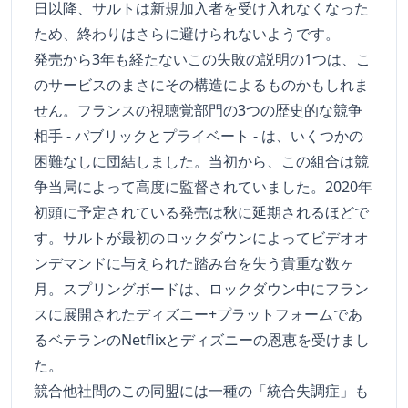
日以降、サルトは新規加入者を受け入れなくなった
ため、終わりはさらに避けられないようです。
発売から3年も経たないこの失敗の説明の1つは、こ
のサービスのまさにその構造によるものかもしれま
せん。フランスの視聴覚部門の3つの歴史的な競争
相手 - パブリックとプライベート - は、いくつかの
困難なしに団結しました。当初から、この組合は競
争当局によって高度に監督されていました。2020年
初頭に予定されている発売は秋に延期されるほどで
す。サルトが最初のロックダウンによってビデオオ
ンデマンドに与えられた踏み台を失う貴重な数ヶ
月。スプリングボードは、ロックダウン中にフラン
スに展開されたディズニー+プラットフォームであ
るベテランのNetflixとディズニーの恩恵を受けまし
た。
競合他社間のこの同盟には一種の「統合失調症」も