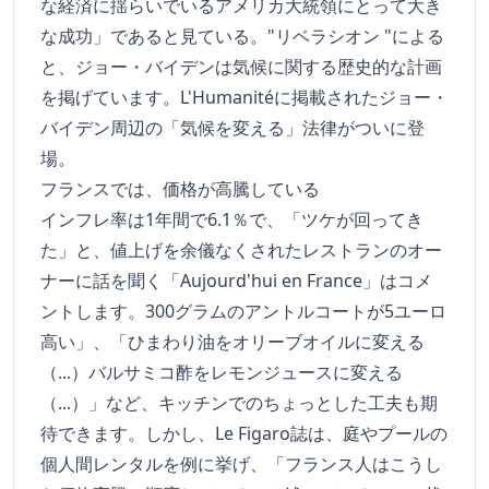
な経済に揺らいでいるアメリカ大統領にとって大き
な成功」であると見ている。"リベラシオン "による
と、ジョー・バイデンは気候に関する歴史的な計画
を掲げています。L'Humanitéに掲載されたジョー・
バイデン周辺の「気候を変える」法律がついに登
場。
フランスでは、価格が高騰している
インフレ率は1年間で6.1％で、「ツケが回ってき
た」と、値上げを余儀なくされたレストランのオー
ナーに話を聞く「Aujourd'hui en France」はコメ
ントします。300グラムのアントルコートが5ユーロ
高い」、「ひまわり油をオリーブオイルに変える
（...）バルサミコ酢をレモンジュースに変える
（...）」など、キッチンでのちょっとした工夫も期
待できます。しかし、Le Figaro誌は、庭やプールの
個人間レンタルを例に挙げ、「フランス人はこうし