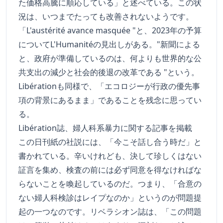
た価格高騰に順応している」と述べている。この状
況は、いつまでたっても改善されないようです。
「L'austérité avance masquée "と、2023年の予算
についてL'Humanitéの見出しがある。"新聞による
と、政府が準備しているのは、何よりも世界的な公
共支出の減少と社会的後退の改革である "という。
Libérationも同様で、「エコロジーが行政の優先事
項の背景にあるまま」であることを残念に思ってい
る。
Libération誌、婦人科系暴力に関する記事を掲載
この日刊紙の社説には、「今こそ話し合う時だ」と
書かれている。辛いけれども、決して珍しくはない
証言を集め、検査の前には必ず同意を得なければな
らないことを喚起しているのだ。つまり、「合意の
ない婦人科検診はレイプなのか」というのが問題提
起の一つなのです。リベラシオン誌は、「この問題