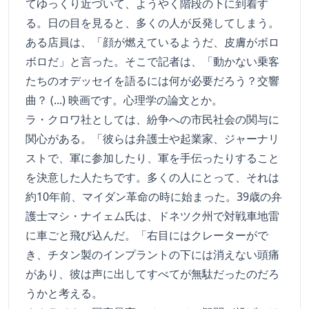
てゆっくり近づいて、ようやく階段の下に到着す
る。日の目を見ると、多くの人が反発してしまう。
ある店員は、「顔が燃えているようだ、皮膚がボロ
ボロだ」と言った。そこで記者は、「動かない乗客
たちのオデッセイを語るには何が必要だろう？交響
曲？ (...) 映画です。心理学の論文とか。
ラ・クロワ社としては、紛争への市民社会の関与に
関心がある。「彼らは弁護士や起業家、ジャーナリ
ストで、軍に参加したり、軍を手伝ったりすること
を決意した人たちです。多くの人にとって、それは
約10年前、マイダン革命の時に始まった。39歳の弁
護士マシ・ナイェム氏は、ドネツク州で対戦車地雷
に車ごと飛び込んだ。「右目にはクレーターがで
き、チタン製のインプラントの下には消えない頭痛
があり、彼は声に出してすべてが無駄だったのだろ
うかと考える。