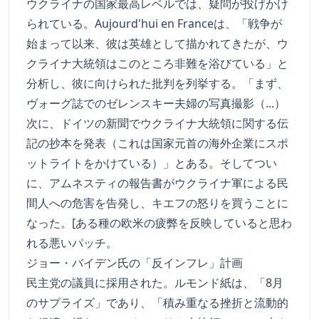
ウクライナの国家最高レベルでは、疑問が投げかけ
られている。Aujourd'hui en Franceは、「戦争が
始まって以来、彼は英雄として描かれてきたが、ウ
クライナ大統領はこのところ非難を浴びている」と
分析し、彼に向けられた批判を列挙する。「まず、
ヴォーグ誌でのゼレンスキー夫婦の写真撮影（...）
次に、ドイツの新聞でウクライナ大統領に関する伝
記の抄本を発表（これは国家元首の海外企業にスポ
ットライトをかけている）」とある。そしてつい
に、アムネスティの報告書がウクライナ軍による民
間人への危害を告発し、キエフの怒りを買うことに
なった。[ある種の欧米の疲弊を反映していると思わ
れる悪いパッチ。
ジョー・バイデン氏の「反インフレ」計画
民主党の議員に採用された。ルモンド紙は、「8月
のサプライズ」であり、「積み重なる挫折と流動的