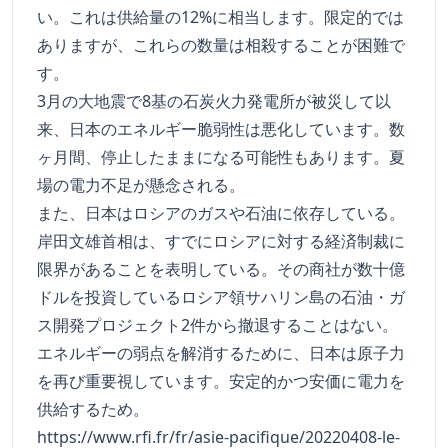
い。これは供給量の12%に相当します。限定的では
ありますが、これらの数量は相殺することが困難で
す。
3月の大地震で8基の石炭火力発電所が被災して以
来、日本のエネルギー脆弱性は悪化しています。数
ヶ月間、停止したままになる可能性もあります。夏
場の電力不足が懸念される。
また、日本はロシアのガスや石油に依存している。
岸田文雄首相は、すでにロシアに対する経済制裁に
限界があることを表明している。その商社が数十億
ドルを投資しているロシア領サハリン島の石油・ガ
ス開発プロジェクト2件から撤退することはない。
エネルギーの弱点を解消するために、日本は原子力
を再び重要視しています。安定的かつ安価に電力を
供給するため。
https://www.rfi.fr/fr/asie-pacifique/20220408-le-