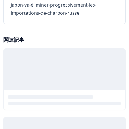
japon-va-éliminer-progressivement-les-
importations-de-charbon-russe
関連記事