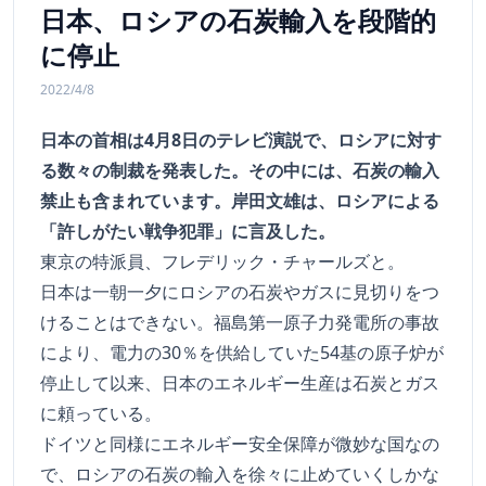
日本、ロシアの石炭輸入を段階的
に停止
2022/4/8
日本の首相は4月8日のテレビ演説で、ロシアに対す
る数々の制裁を発表した。その中には、石炭の輸入
禁止も含まれています。岸田文雄は、ロシアによる
「許しがたい戦争犯罪」に言及した。
東京の特派員、フレデリック・チャールズと。
日本は一朝一夕にロシアの石炭やガスに見切りをつ
けることはできない。福島第一原子力発電所の事故
により、電力の30％を供給していた54基の原子炉が
停止して以来、日本のエネルギー生産は石炭とガス
に頼っている。
ドイツと同様にエネルギー安全保障が微妙な国なの
で、ロシアの石炭の輸入を徐々に止めていくしかな