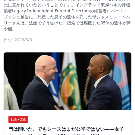
元に置かれていたということです」。イングランド東岸ハルの葬儀
業者Legacy Independent Funeral Directorsの経営者ロバート・
ブッシュ被告に、死産した息子の遺体を託した母ジャスミン・ベバ
リーさんは、法廷でそう告げた。捜索では腐敗した35体の遺体が床
や棚…
日付: 2026/8/6
社会・文化
門は開いた、でもレースはまだ公平ではない――女子