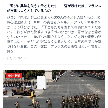
「遊びに興味を失う」子どもたち——森が焼けた後、フランス
が再建しようとしているもの
ジロンド県ポルジュに集まった300人の子どもの親たちに、緊
急心理医療班（CUMP）の責任者シャルル＝アンリ・マルタン
は、こう呼びかけた。「子どもたちを連れて相談に来てくださ
い」。彼が挙げた警戒すべき症状のひとつは、意外なほど静か
なものだった――遊びへの関心を失うこと。焼け跡や避難の記
憶ではなく、子どもが遊ばなくなるという、日常の中でしか気
づけない変化。この一文に、フランスの災害復旧という営みが
何を…
日付: 2026/8/5
複合・横断