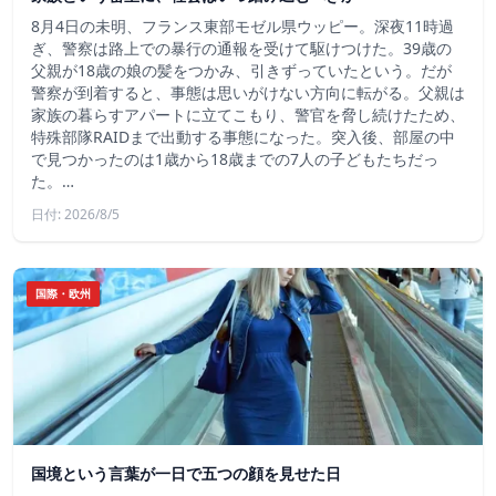
8月4日の未明、フランス東部モゼル県ウッピー。深夜11時過
ぎ、警察は路上での暴行の通報を受けて駆けつけた。39歳の
父親が18歳の娘の髪をつかみ、引きずっていたという。だが
警察が到着すると、事態は思いがけない方向に転がる。父親は
家族の暮らすアパートに立てこもり、警官を脅し続けたため、
特殊部隊RAIDまで出動する事態になった。突入後、部屋の中
で見つかったのは1歳から18歳までの7人の子どもたちだっ
た。…
日付: 2026/8/5
国際・欧州
国境という言葉が一日で五つの顔を見せた日