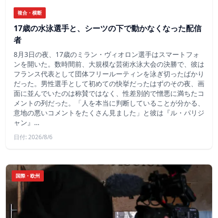
複合・横断
17歳の水泳選手と、シーツの下で動かなくなった配信
者
8月3日の夜、17歳のミラン・ヴィオロン選手はスマートフォ
ンを開いた。数時間前、大規模な芸術水泳大会の決勝で、彼は
フランス代表として団体フリールーティンを泳ぎ切ったばかり
だった。男性選手として初めての快挙だったはずのその夜、画
面に並んでいたのは称賛ではなく、性差別的で憎悪に満ちたコ
メントの列だった。「人を本当に判断していることが分かる、
意地の悪いコメントをたくさん見ました」と彼は『ル・パリジ
ャン』…
日付: 2026/8/6
国際・欧州