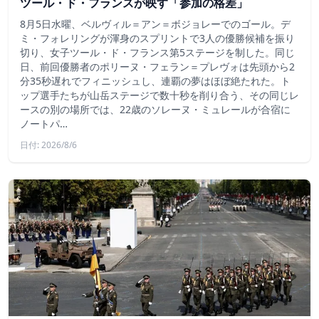
ツール・ド・フランスが映す「参加の格差」
8月5日水曜、ベルヴィル＝アン＝ボジョレーでのゴール。デ
ミ・フォレリングが渾身のスプリントで3人の優勝候補を振り
切り、女子ツール・ド・フランス第5ステージを制した。同じ
日、前回優勝者のポリーヌ・フェラン＝プレヴォは先頭から2
分35秒遅れでフィニッシュし、連覇の夢はほぼ絶たれた。ト
ップ選手たちが山岳ステージで数十秒を削り合う、その同じレ
ースの別の場所では、22歳のソレーヌ・ミュレールが合宿に
ノートパ…
日付: 2026/8/6