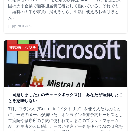
国の大手企業で顧客担当責任者として働いている。それでも
「給料の大半が家賃に消えるなら、生活に使えるお金はほと
ん…
日付: 2026/8/3
科学技術・デジタル
「同意しました」のチェックボックスは、あなたが理解したこ
とを意味しない
7月、フランスでDoctolib（ドクトリブ）を使う人たちのもと
に、一通のメールが届いた。オンライン医療予約サービスとし
て病院や診療所の予約に使われているこのプラットフォーム
が、利用者の人口統計データと健康データを使ってAIの研究を