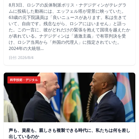
8月3日、ロシアの反体制派ボリス・ナデジディンがテレグラ
ムに投稿した動画には、エッフェル塔が背景に映っていた。
63歳の元下院議員は「良いニュースがあります。私は生きて
いて、自由です。残念ながら、ロシアにはいません」と語っ
た。この一言に、彼がどれだけの緊張を抱えて国境を越えたか
が表れている。ナデジディンは「過激主義」で有罪判決を受
け、ロシア当局から「外国の代理人」に指定されていた。
2024年の大統領…
日付: 2026/8/4
科学技術・デジタル
声も、資産も、親しさも複製できる時代に、私たちは何を差し
出しているのか