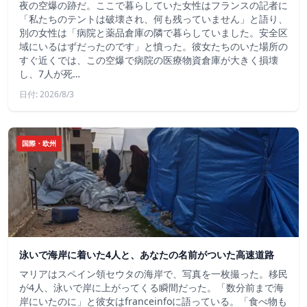
夜の空爆の跡だ。ここで暮らしていた女性はフランスの記者に
「私たちのテントは破壊され、何も残っていません」と語り、
別の女性は「病院と薬品倉庫の隣で暮らしていました。安全区
域にいるはずだったのです」と憤った。彼女たちのいた場所の
すぐ近くでは、この空爆で病院の医療物資倉庫が大きく損壊
し、7人が死…
日付: 2026/8/3
国際・欧州
泳いで海岸に着いた4人と、あなたの名前がついた高速道路
マリアはスペイン領セウタの海岸で、写真を一枚撮った。移民
が4人、泳いで岸に上がってくる瞬間だった。「数分前まで海
岸にいたのに」と彼女はfranceinfoに語っている。「食べ物も