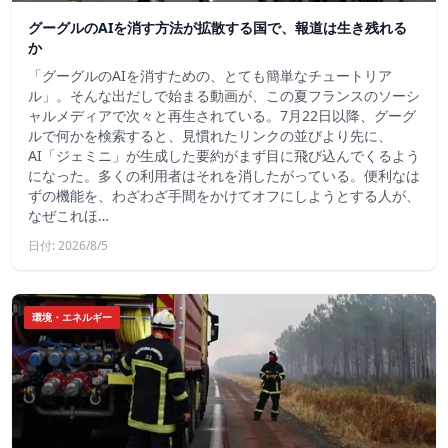
グーグルのAIを消す方法が拡散する国で、報道は生き残れる
か
「グーグルのAIを消すための、とても簡単なチュートリア
ル」。そんな出だしで始まる動画が、この夏フランスのソーシ
ャルメディアで次々と再生されている。7月22日以降、グーグ
ルで何かを検索すると、見慣れたリンクの並びより先に、
AI「ジェミニ」が生成した要約がまず目に飛び込んでくるよう
になった。多くの利用者はそれを消したがっている。便利なは
ずの機能を、わざわざ手間をかけてオフにしようとする人が、
なぜこれほ…
日付: 2026/8/5
環境・エネルギー