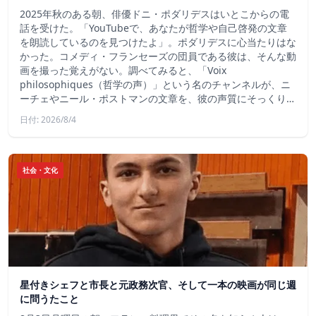
2025年秋のある朝、俳優ドニ・ポダリデスはいとこからの電
話を受けた。「YouTubeで、あなたが哲学や自己啓発の文章
を朗読しているのを見つけたよ」。ポダリデスに心当たりはな
かった。コメディ・フランセーズの団員である彼は、そんな動
画を撮った覚えがない。調べてみると、「Voix
philosophiques（哲学の声）」という名のチャンネルが、ニ
ーチェやニール・ポストマンの文章を、彼の声質にそっくり…
日付: 2026/8/4
社会・文化
星付きシェフと市長と元政務次官、そして一本の映画が同じ週
に問うたこと