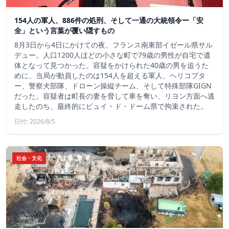
154人の軍人、886件の処刑、そして一通の大統領令ー「安
全」という言葉が覆い隠すもの
8月3日から4日にかけての夜、フランス南東部イゼール県サル
デュー。人口1200人ほどの小さな町で79歳の男性が自宅で遺
体となって見つかった。容疑をかけられた40歳の男を追うた
めに、当局が動員したのは154人を超える軍人、ヘリコプタ
ー、警察犬部隊、ドローン操縦チーム、そして特殊部隊GIGN
だった。容疑者は町長の妻を脅して車を奪い、リヨン方面へ逃
走したのち、最終的にピュイ・ド・ドーム県で拘束された。
日付: 2026/8/5
社会・文化