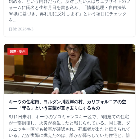
始める、という内容だった。反対したい人はウェブサイトのフ
ォームに氏名と生年月日を書き込み、「情報処理・自由法第
56条に基づき、再利用に反対します」という項目にチェック
を…
日付: 2026/8/3
国際・欧州
キーウの住宅街、ヨルダン川西岸の村、カリフォルニアの空
——「守る」という言葉が置き去りにするもの
8月1日未明、キーウのソロミャンスキー区で、5階建ての住宅
が一部損壊し、火災が発生したと報じられている。同じ夜、ダ
ルニツキー区でも被害が確認され、死傷者が出たと伝えられて
いる。だが実際に燃えたのは、誰かが暮らしていた住宅と、誰