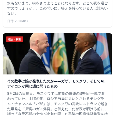
水もないまま、街をさまようことになります。どこで夜を過ご
すのでしょうか」。この問いに、答えを持っている人は誰もい
ない。
日付: 2026/8/3
複合・横断
その数字は誰が発表したのか——ガザ、モスクワ、そしてAI
アイコンが同じ週に問うたもの
8月2日の日曜日、モスクワでは前夜の爆発の説明が一晩で変
わっていた。土曜の夜、ロシア当局に近いとされるテレグラ
ム・チャンネル「バザ」は、モスクワの高級レストランで起き
た爆発を「厨房のガス爆発」と伝えた。だが夜が明ける前に、
話は「身元不明の女性が小包に隠した手製の即席爆発装置を持