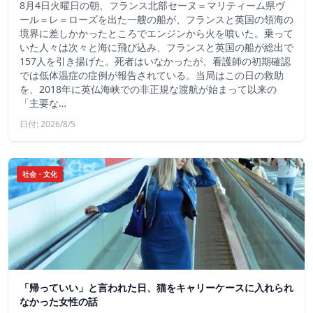
8月4日火曜日の朝、フランス北部セーヌ＝マリティーム県ヴ
ール＝レ＝ローズを出た一艘の船が、フランスと英国の領海の
境界に差しかかったところでエンジンから火を噴いた。乗って
いた人々は次々と海に飛び込み、フランスと英国の船が総出で
157人を引き揚げた。死者はいなかったが、看護師の初期確認
では低体温症の症例が報告されている。当局はこの日の救助
を、2018年に英仏海峡での非正規な渡航が始まって以来の
「主要な…
日付: 2026/8/5
社会・文化
「帰っていい」と言われた日、猫をキャリーケースに入れられ
なかった女性の話