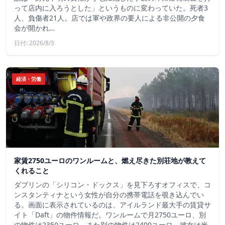
って店内に入ろうとした」というものに変わっていた。死者3
人、負傷者21人。店では軍や政界の要人による非公開の夕食
会が開かれ…
日付: 2026/8/3
経済・労働
家賃2750ユーロのワンルームと、燃え尽きた別荘地が教えて
くれること
ダブリンの「シリコン・ドックス」を見下ろすオフィスで、コ
ンスタンティナという女性が自分の携帯電話を覗き込んでい
る。画面に表示されているのは、アイルランド最大手の賃貸サ
イト「Daft」の物件情報だ。ワンルームで月2750ユーロ、別
の物件は2350ユーロ、また別の物件は2400ユーロ。彼女は米