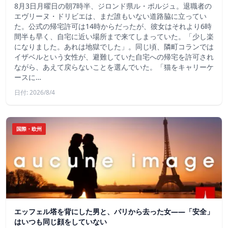
8月3日月曜日の朝7時半、ジロンド県ル・ポルジュ。退職者の
エヴリーヌ・ドリビエは、まだ誰もいない道路脇に立ってい
た。公式の帰宅許可は14時からだったが、彼女はそれより6時
間半も早く、自宅に近い場所まで来てしまっていた。「少し楽
になりました。あれは地獄でした」。同じ頃、隣町コランでは
イザベルという女性が、避難していた自宅への帰宅を許可され
ながら、あえて戻らないことを選んでいた。「猫をキャリーケ
ースに…
日付: 2026/8/4
国際・欧州
エッフェル塔を背にした男と、パリから去った女——「安全」
はいつも同じ顔をしていない