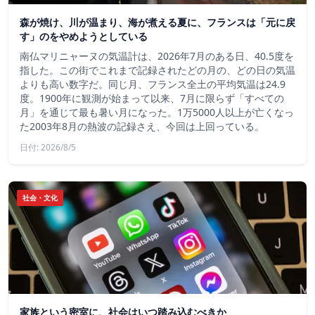
森が焼け、川が温まり、海が煮える夏に、フランスは「元に戻
す」のをやめようとしている
南仏マリニャーヌの気温計は、2026年7月のある日、40.5度を
指した。この街でこれまで記録されたどの月の、どの日の気温
よりも高い数字だ。同じ月、フランス全土の平均気温は24.9
度。1900年に観測が始まって以来、7月に限らず「すべての
月」を通じて最も暑い月になった。1万5000人以上が亡くなっ
た2003年8月の熱波の記録さえ、今回は上回っている。
日付: 2026/8/5
社会・文化
家族という密室に、社会はいつ踏み込むべきか