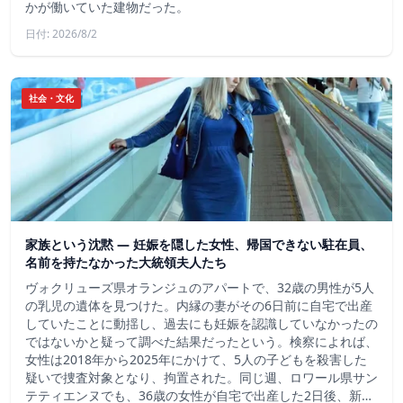
かが働いていた建物だった。
日付: 2026/8/2
社会・文化
家族という沈黙 ― 妊娠を隠した女性、帰国できない駐在員、
名前を持たなかった大統領夫人たち
ヴォクリューズ県オランジュのアパートで、32歳の男性が5人
の乳児の遺体を見つけた。内縁の妻がその6日前に自宅で出産
していたことに動揺し、過去にも妊娠を認識していなかったの
ではないかと疑って調べた結果だったという。検察によれば、
女性は2018年から2025年にかけて、5人の子どもを殺害した
疑いで捜査対象となり、拘置された。同じ週、ロワール県サン
テティエンヌでも、36歳の女性が自宅で出産した2日後、新…