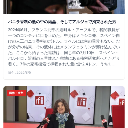
バニラ香料の瓶の中の結晶、そしてアルジェで拘束された男
2024年6月、フランス北部の港町ル・アーブルで、税関職員が
一つのコンテナに目を止めた。中身はメキシコ発、スペイン向
けの人工バニラ香料のボトル。ラベルには何の異常もない。だ
が分析の結果、その液体にはメタンフェタミンが溶け込んでい
た。ここから始まった追跡は、同じ年の7月10日、スペイン・
バルセロナ近郊の人里離れた敷地にある秘密研究所へとたどり
着く。7件の家宅捜索で押収された量は計2.4トン、うち1.…
日付: 2026/8/6
国際・欧州