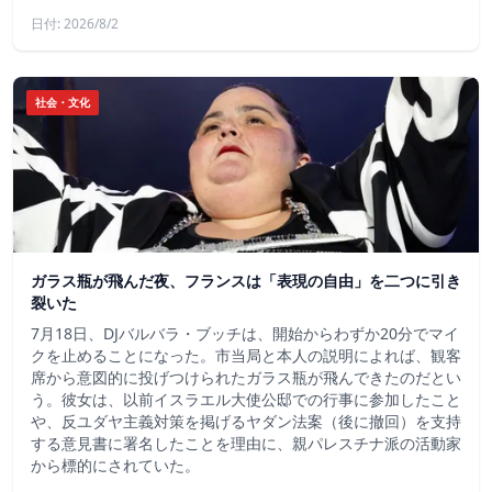
日付: 2026/8/2
社会・文化
ガラス瓶が飛んだ夜、フランスは「表現の自由」を二つに引き
裂いた
7月18日、DJバルバラ・ブッチは、開始からわずか20分でマイ
クを止めることになった。市当局と本人の説明によれば、観客
席から意図的に投げつけられたガラス瓶が飛んできたのだとい
う。彼女は、以前イスラエル大使公邸での行事に参加したこと
や、反ユダヤ主義対策を掲げるヤダン法案（後に撤回）を支持
する意見書に署名したことを理由に、親パレスチナ派の活動家
から標的にされていた。