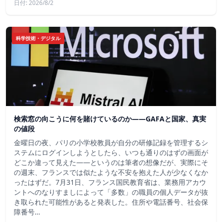
日付: 2026/8/2
科学技術・デジタル
検索窓の向こうに何を賭けているのか——GAFAと国家、真実
の値段
金曜日の夜、パリの小学校教員が自分の研修記録を管理するシ
ステムにログインしようとしたら、いつも通りのはずの画面が
どこか違って見えた——というのは筆者の想像だが、実際にそ
の週末、フランスでは似たような不安を抱えた人が少なくなか
ったはずだ。7月31日、フランス国民教育省は、業務用アカウ
ントへのなりすましによって「多数」の職員の個人データが抜
き取られた可能性があると発表した。住所や電話番号、社会保
障番号…