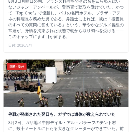
8月3日月曜日の朝、フランス料理界でその名を知らぬ人はい
ないジャン・アンベールが、警察署で聴取を受けていた。かつ
て「Top Chef」で優勝し、パリの名門ホテル、プラザ・アテ
ネの料理長を務めた男である。弁護士によれば、彼は「捜査員
のすべての質問に答えている」という。華やかなグルメ番組の
常連が、身柄を拘束された状態で朝から取り調べを受ける――
このギャップにまず目が留まる。
日付: 2026/8/4
国際・欧州
停戦が発表された翌日も、ガザでは遺体が数えられていた
8月2日、ガザ地区中部デイル・アル・バラーフのテント村
に、数十メートルにわたる大きなクレーターができていた。前