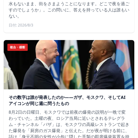
水もないまま、街をさまようことになります。どこで夜を過ご
すのでしょうか」。この問いに、答えを持っている人は誰もい
ない。
日付: 2026/8/3
複合・横断
その数字は誰が発表したのか——ガザ、モスクワ、そしてAI
アイコンが同じ週に問うたもの
8月2日の日曜日、モスクワでは前夜の爆発の説明が一晩で変
わっていた。土曜の夜、ロシア当局に近いとされるテレグラ
ム・チャンネル「バザ」は、モスクワの高級レストランで起き
た爆発を「厨房のガス爆発」と伝えた。だが夜が明ける前に、
話は「身元不明の女性が小包に隠した手製の即席爆発装置を持