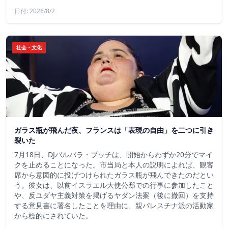
日付: 2026/8/2
社会・文化
ガラス瓶が飛んだ夜、フランスは「表現の自由」を二つに引き
裂いた
7月18日、DJバルバラ・ブッチは、開始からわずか20分でマイ
クを止めることになった。市当局と本人の説明によれば、観客
席から意図的に投げつけられたガラス瓶が飛んできたのだとい
う。彼女は、以前イスラエル大使公邸での行事に参加したこと
や、反ユダヤ主義対策を掲げるヤダン法案（後に撤回）を支持
する意見書に署名したことを理由に、親パレスチナ派の活動家
から標的にされていた。