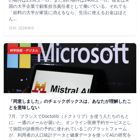
国の大手企業で顧客担当責任者として働いている。それでも
「給料の大半が家賃に消えるなら、生活に使えるお金はほと
ん…
日付: 2026/8/3
科学技術・デジタル
「同意しました」のチェックボックスは、あなたが理解したこ
とを意味しない
7月、フランスでDoctolib（ドクトリブ）を使う人たちのもと
に、一通のメールが届いた。オンライン医療予約サービスとし
て病院や診療所の予約に使われているこのプラットフォーム
が、利用者の人口統計データと健康データを使ってAIの研究を