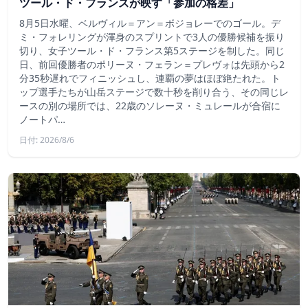
ツール・ド・フランスが映す「参加の格差」
8月5日水曜、ベルヴィル＝アン＝ボジョレーでのゴール。デ
ミ・フォレリングが渾身のスプリントで3人の優勝候補を振り
切り、女子ツール・ド・フランス第5ステージを制した。同じ
日、前回優勝者のポリーヌ・フェラン＝プレヴォは先頭から2
分35秒遅れでフィニッシュし、連覇の夢はほぼ絶たれた。ト
ップ選手たちが山岳ステージで数十秒を削り合う、その同じレ
ースの別の場所では、22歳のソレーヌ・ミュレールが合宿に
ノートパ…
日付: 2026/8/6