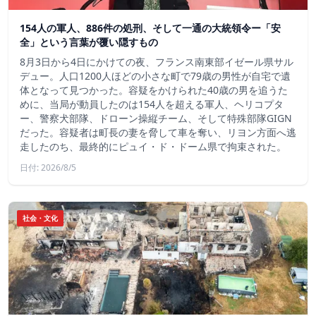
154人の軍人、886件の処刑、そして一通の大統領令ー「安
全」という言葉が覆い隠すもの
8月3日から4日にかけての夜、フランス南東部イゼール県サル
デュー。人口1200人ほどの小さな町で79歳の男性が自宅で遺
体となって見つかった。容疑をかけられた40歳の男を追うた
めに、当局が動員したのは154人を超える軍人、ヘリコプタ
ー、警察犬部隊、ドローン操縦チーム、そして特殊部隊GIGN
だった。容疑者は町長の妻を脅して車を奪い、リヨン方面へ逃
走したのち、最終的にピュイ・ド・ドーム県で拘束された。
日付: 2026/8/5
社会・文化