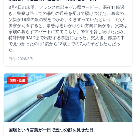
8月4日の未明、フランス東部モゼル県ウッピー。深夜11時過
ぎ、警察は路上での暴行の通報を受けて駆けつけた。39歳の
父親が18歳の娘の髪をつかみ、引きずっていたという。だが
警察が到着すると、事態は思いがけない方向に転がる。父親は
家族の暮らすアパートに立てこもり、警官を脅し続けたため、
特殊部隊RAIDまで出動する事態になった。突入後、部屋の中
で見つかったのは1歳から18歳までの7人の子どもたちだっ
た。…
日付: 2026/8/5
国際・欧州
国境という言葉が一日で五つの顔を見せた日