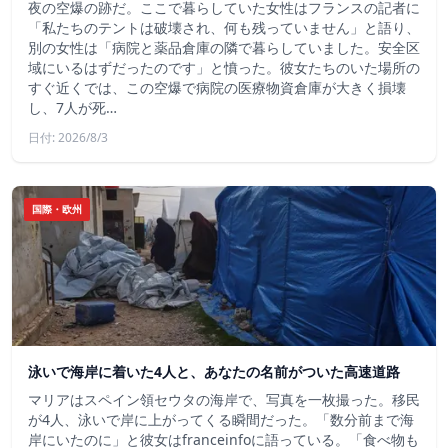
夜の空爆の跡だ。ここで暮らしていた女性はフランスの記者に
「私たちのテントは破壊され、何も残っていません」と語り、
別の女性は「病院と薬品倉庫の隣で暮らしていました。安全区
域にいるはずだったのです」と憤った。彼女たちのいた場所の
すぐ近くでは、この空爆で病院の医療物資倉庫が大きく損壊
し、7人が死…
日付: 2026/8/3
国際・欧州
泳いで海岸に着いた4人と、あなたの名前がついた高速道路
マリアはスペイン領セウタの海岸で、写真を一枚撮った。移民
が4人、泳いで岸に上がってくる瞬間だった。「数分前まで海
岸にいたのに」と彼女はfranceinfoに語っている。「食べ物も