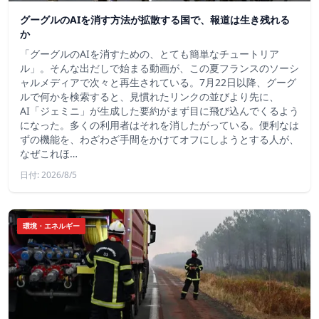
グーグルのAIを消す方法が拡散する国で、報道は生き残れる
か
「グーグルのAIを消すための、とても簡単なチュートリア
ル」。そんな出だしで始まる動画が、この夏フランスのソーシ
ャルメディアで次々と再生されている。7月22日以降、グーグ
ルで何かを検索すると、見慣れたリンクの並びより先に、
AI「ジェミニ」が生成した要約がまず目に飛び込んでくるよう
になった。多くの利用者はそれを消したがっている。便利なは
ずの機能を、わざわざ手間をかけてオフにしようとする人が、
なぜこれほ…
日付: 2026/8/5
環境・エネルギー