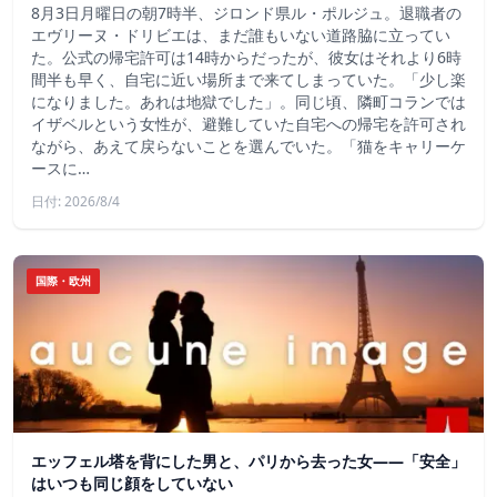
8月3日月曜日の朝7時半、ジロンド県ル・ポルジュ。退職者の
エヴリーヌ・ドリビエは、まだ誰もいない道路脇に立ってい
た。公式の帰宅許可は14時からだったが、彼女はそれより6時
間半も早く、自宅に近い場所まで来てしまっていた。「少し楽
になりました。あれは地獄でした」。同じ頃、隣町コランでは
イザベルという女性が、避難していた自宅への帰宅を許可され
ながら、あえて戻らないことを選んでいた。「猫をキャリーケ
ースに…
日付: 2026/8/4
国際・欧州
エッフェル塔を背にした男と、パリから去った女——「安全」
はいつも同じ顔をしていない