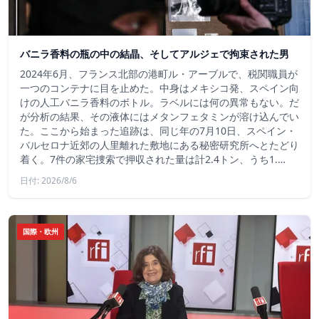
バニラ香料の瓶の中の結晶、そしてアルジェで拘束された男
2024年6月、フランス北部の港町ル・アーブルで、税関職員が
一つのコンテナに目を止めた。中身はメキシコ発、スペイン向
けの人工バニラ香料のボトル。ラベルには何の異常もない。だ
が分析の結果、その液体にはメタンフェタミンが溶け込んでい
た。ここから始まった追跡は、同じ年の7月10日、スペイン・
バルセロナ近郊の人里離れた敷地にある秘密研究所へとたどり
着く。7件の家宅捜索で押収された量は計2.4トン、うち1.…
日付: 2026/8/6
国際・欧州