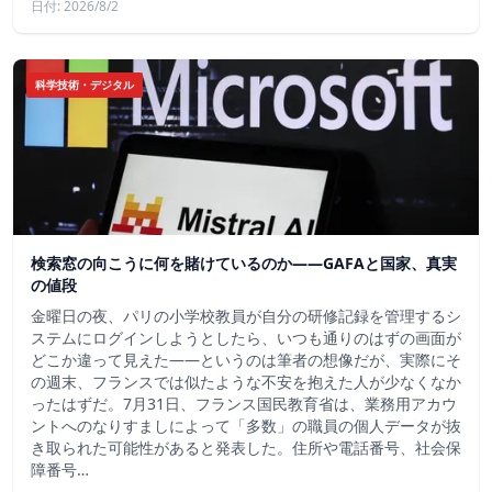
日付: 2026/8/2
科学技術・デジタル
検索窓の向こうに何を賭けているのか——GAFAと国家、真実
の値段
金曜日の夜、パリの小学校教員が自分の研修記録を管理するシ
ステムにログインしようとしたら、いつも通りのはずの画面が
どこか違って見えた——というのは筆者の想像だが、実際にそ
の週末、フランスでは似たような不安を抱えた人が少なくなか
ったはずだ。7月31日、フランス国民教育省は、業務用アカウ
ントへのなりすましによって「多数」の職員の個人データが抜
き取られた可能性があると発表した。住所や電話番号、社会保
障番号…