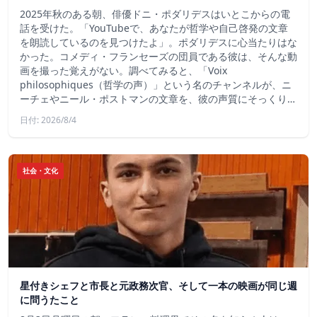
2025年秋のある朝、俳優ドニ・ポダリデスはいとこからの電
話を受けた。「YouTubeで、あなたが哲学や自己啓発の文章
を朗読しているのを見つけたよ」。ポダリデスに心当たりはな
かった。コメディ・フランセーズの団員である彼は、そんな動
画を撮った覚えがない。調べてみると、「Voix
philosophiques（哲学の声）」という名のチャンネルが、ニ
ーチェやニール・ポストマンの文章を、彼の声質にそっくり…
日付: 2026/8/4
社会・文化
星付きシェフと市長と元政務次官、そして一本の映画が同じ週
に問うたこと