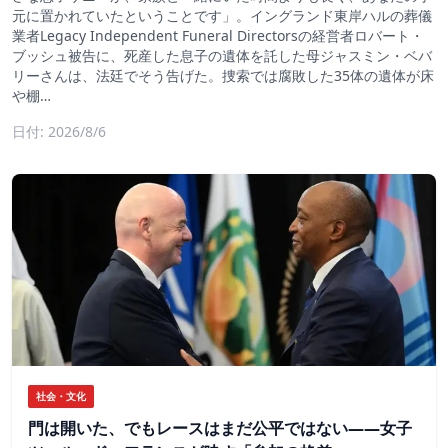
元に置かれていたということです」。イングランド東岸ハルの葬儀
業者Legacy Independent Funeral Directorsの経営者ロバート・
ブッシュ被告に、死産した息子の遺体を託した母ジャスミン・ベバ
リーさんは、法廷でそう告げた。捜索では腐敗した35体の遺体が床
や棚…
日付: 2026/8/6
社会・文化
門は開いた、でもレースはまだ公平ではない――女子