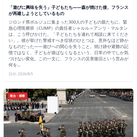
「遊びに興味を失う」子どもたち——森が焼けた後、フランス
が再建しようとしているもの
ジロンド県ポルジュに集まった300人の子どもの親たちに、緊
急心理医療班（CUMP）の責任者シャルル＝アンリ・マルタン
は、こう呼びかけた。「子どもたちを連れて相談に来てくださ
い」。彼が挙げた警戒すべき症状のひとつは、意外なほど静か
なものだった――遊びへの関心を失うこと。焼け跡や避難の記
憶ではなく、子どもが遊ばなくなるという、日常の中でしか気
づけない変化。この一文に、フランスの災害復旧という営みが
何を…
日付: 2026/8/5
複合・横断