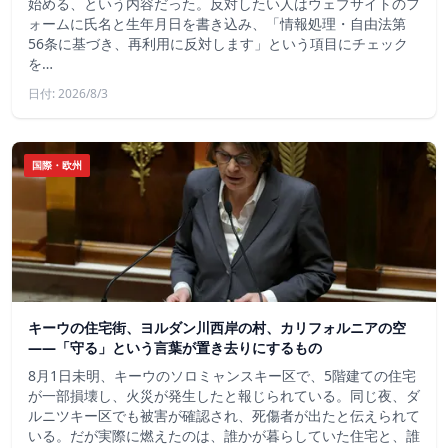
始める、という内容だった。反対したい人はウェブサイトのフ
ォームに氏名と生年月日を書き込み、「情報処理・自由法第
56条に基づき、再利用に反対します」という項目にチェック
を…
日付: 2026/8/3
国際・欧州
キーウの住宅街、ヨルダン川西岸の村、カリフォルニアの空
——「守る」という言葉が置き去りにするもの
8月1日未明、キーウのソロミャンスキー区で、5階建ての住宅
が一部損壊し、火災が発生したと報じられている。同じ夜、ダ
ルニツキー区でも被害が確認され、死傷者が出たと伝えられて
いる。だが実際に燃えたのは、誰かが暮らしていた住宅と、誰