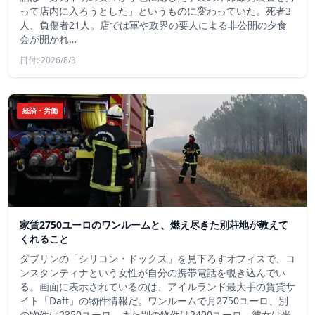
って店内に入ろうとした」というものに変わっていた。死者3
人、負傷者21人。店では軍や政界の要人による非公開の夕食
会が開かれ…
日付: 2026/8/3
経済・労働
家賃2750ユーロのワンルームと、燃え尽きた別荘地が教えて
くれること
ダブリンの「シリコン・ドックス」を見下ろすオフィスで、コ
ンスタンティナという女性が自分の携帯電話を覗き込んでい
る。画面に表示されているのは、アイルランド最大手の賃貸サ
イト「Daft」の物件情報だ。ワンルームで月2750ユーロ、別
の物件は2350ユーロ、また別の物件は2400ユーロ。彼女は米