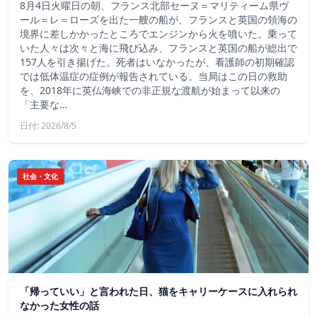
8月4日火曜日の朝、フランス北部セーヌ＝マリティーム県ヴ
ール＝レ＝ローズを出た一艘の船が、フランスと英国の領海の
境界に差しかかったところでエンジンから火を噴いた。乗って
いた人々は次々と海に飛び込み、フランスと英国の船が総出で
157人を引き揚げた。死者はいなかったが、看護師の初期確認
では低体温症の症例が報告されている。当局はこの日の救助
を、2018年に英仏海峡での非正規な渡航が始まって以来の
「主要な…
日付: 2026/8/5
社会・文化
「帰っていい」と言われた日、猫をキャリーケースに入れられ
なかった女性の話