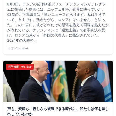
8月3日、ロシアの反体制派ボリス・ナデジディンがテレグラ
ムに投稿した動画には、エッフェル塔が背景に映っていた。
63歳の元下院議員は「良いニュースがあります。私は生きて
いて、自由です。残念ながら、ロシアにはいません」と語っ
た。この一言に、彼がどれだけの緊張を抱えて国境を越えたか
が表れている。ナデジディンは「過激主義」で有罪判決を受
け、ロシア当局から「外国の代理人」に指定されていた。
2024年の大統領…
日付: 2026/8/4
科学技術・デジタル
声も、資産も、親しさも複製できる時代に、私たちは何を差し
出しているのか