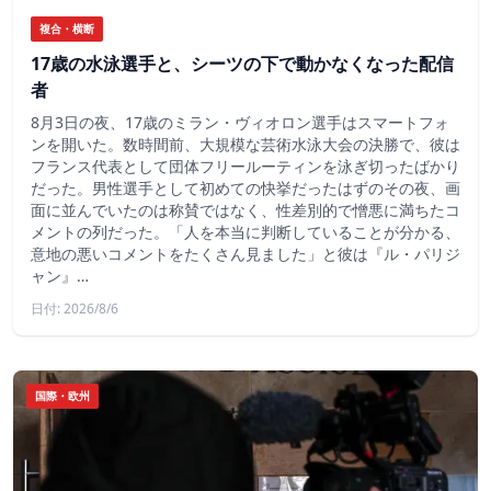
複合・横断
17歳の水泳選手と、シーツの下で動かなくなった配信
者
8月3日の夜、17歳のミラン・ヴィオロン選手はスマートフォ
ンを開いた。数時間前、大規模な芸術水泳大会の決勝で、彼は
フランス代表として団体フリールーティンを泳ぎ切ったばかり
だった。男性選手として初めての快挙だったはずのその夜、画
面に並んでいたのは称賛ではなく、性差別的で憎悪に満ちたコ
メントの列だった。「人を本当に判断していることが分かる、
意地の悪いコメントをたくさん見ました」と彼は『ル・パリジ
ャン』…
日付: 2026/8/6
国際・欧州