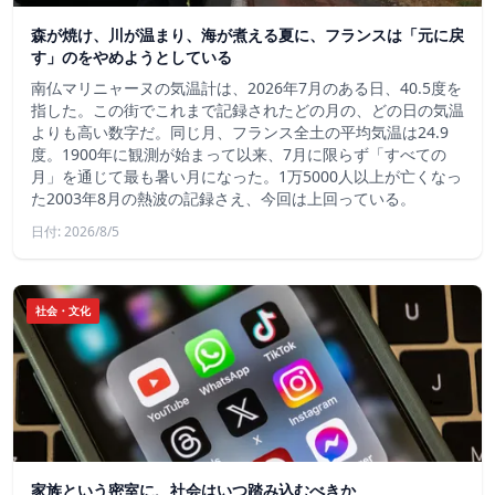
森が焼け、川が温まり、海が煮える夏に、フランスは「元に戻
す」のをやめようとしている
南仏マリニャーヌの気温計は、2026年7月のある日、40.5度を
指した。この街でこれまで記録されたどの月の、どの日の気温
よりも高い数字だ。同じ月、フランス全土の平均気温は24.9
度。1900年に観測が始まって以来、7月に限らず「すべての
月」を通じて最も暑い月になった。1万5000人以上が亡くなっ
た2003年8月の熱波の記録さえ、今回は上回っている。
日付: 2026/8/5
社会・文化
家族という密室に、社会はいつ踏み込むべきか