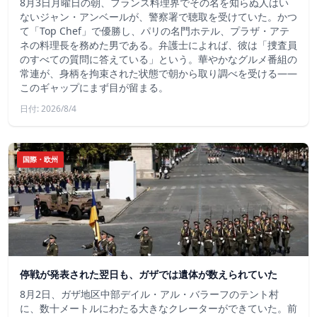
8月3日月曜日の朝、フランス料理界でその名を知らぬ人はい
ないジャン・アンベールが、警察署で聴取を受けていた。かつ
て「Top Chef」で優勝し、パリの名門ホテル、プラザ・アテ
ネの料理長を務めた男である。弁護士によれば、彼は「捜査員
のすべての質問に答えている」という。華やかなグルメ番組の
常連が、身柄を拘束された状態で朝から取り調べを受ける――
このギャップにまず目が留まる。
日付: 2026/8/4
国際・欧州
停戦が発表された翌日も、ガザでは遺体が数えられていた
8月2日、ガザ地区中部デイル・アル・バラーフのテント村
に、数十メートルにわたる大きなクレーターができていた。前