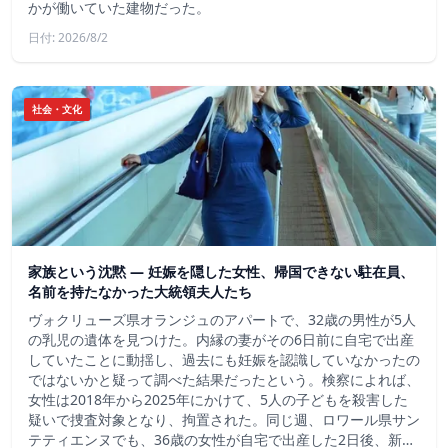
かが働いていた建物だった。
日付: 2026/8/2
社会・文化
家族という沈黙 ― 妊娠を隠した女性、帰国できない駐在員、
名前を持たなかった大統領夫人たち
ヴォクリューズ県オランジュのアパートで、32歳の男性が5人
の乳児の遺体を見つけた。内縁の妻がその6日前に自宅で出産
していたことに動揺し、過去にも妊娠を認識していなかったの
ではないかと疑って調べた結果だったという。検察によれば、
女性は2018年から2025年にかけて、5人の子どもを殺害した
疑いで捜査対象となり、拘置された。同じ週、ロワール県サン
テティエンヌでも、36歳の女性が自宅で出産した2日後、新…