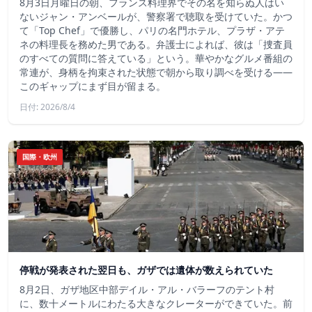
8月3日月曜日の朝、フランス料理界でその名を知らぬ人はい
ないジャン・アンベールが、警察署で聴取を受けていた。かつ
て「Top Chef」で優勝し、パリの名門ホテル、プラザ・アテ
ネの料理長を務めた男である。弁護士によれば、彼は「捜査員
のすべての質問に答えている」という。華やかなグルメ番組の
常連が、身柄を拘束された状態で朝から取り調べを受ける――
このギャップにまず目が留まる。
日付: 2026/8/4
国際・欧州
停戦が発表された翌日も、ガザでは遺体が数えられていた
8月2日、ガザ地区中部デイル・アル・バラーフのテント村
に、数十メートルにわたる大きなクレーターができていた。前