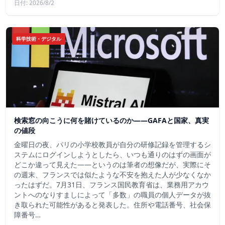
日付: 2026/8/2
科学技術・デジタル
検索窓の向こうに何を賭けているのか——GAFAと国家、真実
の値段
金曜日の夜、パリの小学校教員が自分の研修記録を管理するシ
ステムにログインしようとしたら、いつも通りのはずの画面が
どこか違って見えた——というのは筆者の想像だが、実際にそ
の週末、フランスでは似たような不安を抱えた人が少なくなか
ったはずだ。7月31日、フランス国民教育省は、業務用アカウ
ントへのなりすましによって「多数」の職員の個人データが抜
き取られた可能性があると発表した。住所や電話番号、社会保
障番号…