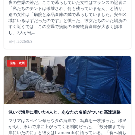
夜の空爆の跡だ。ここで暮らしていた女性はフランスの記者に
「私たちのテントは破壊され、何も残っていません」と語り、
別の女性は「病院と薬品倉庫の隣で暮らしていました。安全区
域にいるはずだったのです」と憤った。彼女たちのいた場所の
すぐ近くでは、この空爆で病院の医療物資倉庫が大きく損壊
し、7人が死…
日付: 2026/8/3
国際・欧州
泳いで海岸に着いた4人と、あなたの名前がついた高速道路
マリアはスペイン領セウタの海岸で、写真を一枚撮った。移民
が4人、泳いで岸に上がってくる瞬間だった。「数分前まで海
岸にいたのに」と彼女はfranceinfoに語っている。「食べ物も