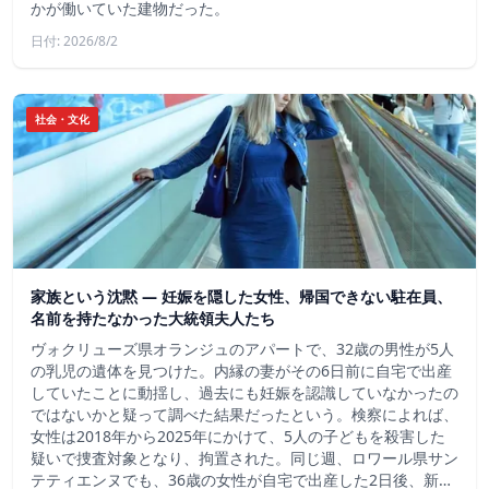
かが働いていた建物だった。
日付: 2026/8/2
社会・文化
家族という沈黙 ― 妊娠を隠した女性、帰国できない駐在員、
名前を持たなかった大統領夫人たち
ヴォクリューズ県オランジュのアパートで、32歳の男性が5人
の乳児の遺体を見つけた。内縁の妻がその6日前に自宅で出産
していたことに動揺し、過去にも妊娠を認識していなかったの
ではないかと疑って調べた結果だったという。検察によれば、
女性は2018年から2025年にかけて、5人の子どもを殺害した
疑いで捜査対象となり、拘置された。同じ週、ロワール県サン
テティエンヌでも、36歳の女性が自宅で出産した2日後、新…