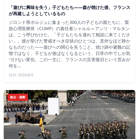
「遊びに興味を失う」子どもたち——森が焼けた後、フランス
が再建しようとしているもの
ジロンド県ポルジュに集まった300人の子どもの親たちに、緊
急心理医療班（CUMP）の責任者シャルル＝アンリ・マルタン
は、こう呼びかけた。「子どもたちを連れて相談に来てくださ
い」。彼が挙げた警戒すべき症状のひとつは、意外なほど静か
なものだった――遊びへの関心を失うこと。焼け跡や避難の記
憶ではなく、子どもが遊ばなくなるという、日常の中でしか気
づけない変化。この一文に、フランスの災害復旧という営みが
何を…
日付: 2026/8/5
複合・横断