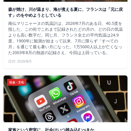
森が焼け、川が温まり、海が煮える夏に、フランスは「元に戻
す」のをやめようとしている
南仏マリニャーヌの気温計は、2026年7月のある日、40.5度を
指した。この街でこれまで記録されたどの月の、どの日の気温
よりも高い数字だ。同じ月、フランス全土の平均気温は24.9
度。1900年に観測が始まって以来、7月に限らず「すべての
月」を通じて最も暑い月になった。1万5000人以上が亡くなっ
た2003年8月の熱波の記録さえ、今回は上回っている。
日付: 2026/8/5
社会・文化
家族という密室に、社会はいつ踏み込むべきか