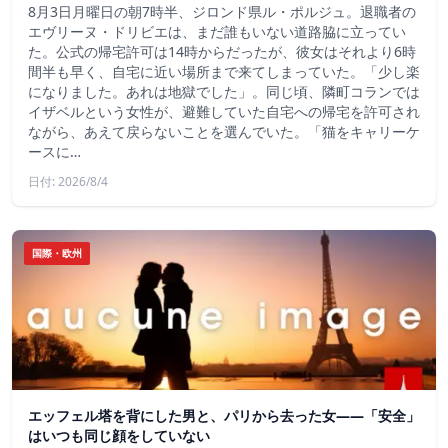
8月3日月曜日の朝7時半、ジロンド県ル・ポルジュ。退職者の
エヴリーヌ・ドリビエは、まだ誰もいない道路脇に立ってい
た。公式の帰宅許可は14時からだったが、彼女はそれより6時
間半も早く、自宅に近い場所まで来てしまっていた。「少し楽
になりました。あれは地獄でした」。同じ頃、隣町コランでは
イザベルという女性が、避難していた自宅への帰宅を許可され
ながら、あえて戻らないことを選んでいた。「猫をキャリーケ
ースに…
日付: 2026/8/4
国際・欧州
エッフェル塔を背にした男と、パリから去った女——「安全」
はいつも同じ顔をしていない