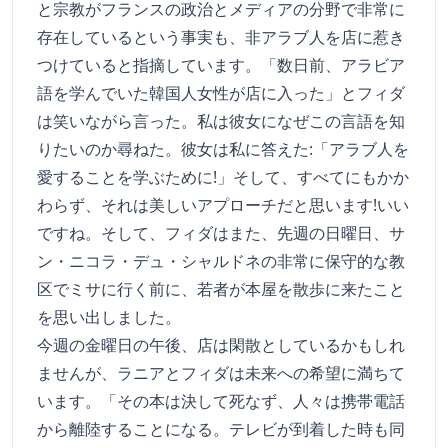
と宗教がフランスの政治とメディアの分野で非常に
存在しているという事実も、非アラブ人を店に惹き
つけていると指摘しています。「数日前、アラビア
語を学んでいた韓国人女性が店に入った」とフィダ
は笑いながら言った。私は彼女になぜこの言語を知
りたいのか尋ねた。彼女は私に答えた:「アラブ人を
愛することを学ぶために!」そして、すべてにもかか
わらず、それは美しいアプローチだと思います!いい
ですね。そして、フィダはまた、先週の日曜日、サ
ン・ニコラ・デュ・シャルドネの非常に保守的な教
区でミサに行く前に、若者が本屋を散歩に来たこと
を思い出しました。
今週の金曜日の午後、店は閑散としているかもしれ
ませんが、ラニアとフィダは未来への希望に満ちて
います。「その本は決して死なず、人々は携帯電話
から離陸することになる。テレビが到着した時も同