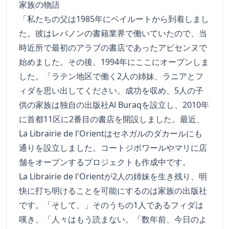
家族の物語
「私たちの父は1985年にベイルートから到着しまし
た。彼はレバノンの書籍業界で働いていたので、当
時近所で最初のアラブの書店であったアビセンヌで
始めました。その後、1994年にここにオープンしま
した。「ラテン地区で働く2人の姉妹、ラニアとフ
ィダを思い出してください。成功を収め、5人の子
供の家族は独自の出版社Al Buraqを設立し、2010年
に首都11区に2番目の書店を開設しました。最近、
La Librairie de l'Orientはセネガルのダカールにも
通りを設立しました。コートジボワールやマリに店
舗をオープンするプロジェクトも作成中です。
La Librairie de l'Orientが2人の姉妹を生き残り、明
快に打ち明けることを可能にするのは家族の出版社
です。「そして、」そのうちの1人であるフィダは
嘆き、「人々はもう読まない。「数年前、今日のよ