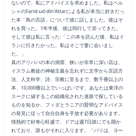
ないので、私にアドバイスを求めました。私はペル
シャのFarid-ud-din'Attarによる私が本当に好きだっ
た本「鳥の言語」について彼に話しました。彼はそ
れを買った。1年半後、彼は同行して戻ってきた。
そして彼は私に言った:「この本を読んだ後、私はイ
ランに行きたかった。私はそこで妻に会いまし
た。」
真のアリババの本の洞窟、狭いが非常に深い店は、
イスラム教徒の神秘主義を忘れずに文学から言語方
法、人文科学、詩、宗教に至るまで、数千冊以上の
本、10,000冊以上でいっぱいです。あなたは東洋の
スークに値するこの組織化された迷路で探している
ものを知るか、フィダとラニアの賢明なアドバイス
の発見に従って自分自身を手放す必要があります。
情熱的で好奇心旺盛で、ドアは週7日誰にでも開か
れており、誰もがそれに入ります。「パリは、ヨー