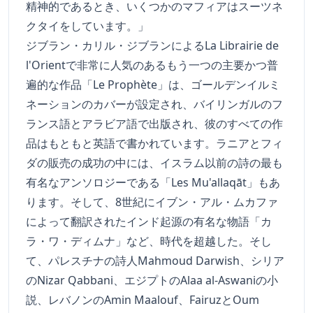
精神的であるとき、いくつかのマフィアはスーツネ
クタイをしています。」
ジブラン・カリル・ジブランによるLa Librairie de
l'Orientで非常に人気のあるもう一つの主要かつ普
遍的な作品「Le Prophète」は、ゴールデンイルミ
ネーションのカバーが設定され、バイリンガルのフ
ランス語とアラビア語で出版され、彼のすべての作
品はもともと英語で書かれています。ラニアとフィ
ダの販売の成功の中には、イスラム以前の詩の最も
有名なアンソロジーである「Les Mu'allaqāt」もあ
ります。そして、8世紀にイブン・アル・ムカファ
によって翻訳されたインド起源の有名な物語「カ
ラ・ワ・ディムナ」など、時代を超越した。そし
て、パレスチナの詩人Mahmoud Darwish、シリア
のNizar Qabbani、エジプトのAlaa al-Aswaniの小
説、レバノンのAmin Maalouf、FairuzとOum