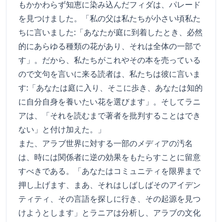
もかかわらず知恵に染み込んだフィダは、パレード
を見つけました。「私の父は私たちが小さい頃私た
ちに言いました:「あなたが庭に到着したとき、必然
的にあらゆる種類の花があり、それは全体の一部で
す」。だから、私たちがこれやその本を売っている
ので文句を言いに来る読者は、私たちは彼に言いま
す:「あなたは庭に入り、そこに歩き、あなたは知的
に自分自身を養いたい花を選びます」。そしてラニ
アは、「それを読むまで著者を批判することはでき
ない」と付け加えた。」
また、アラブ世界に対する一部のメディアの汚名
は、時には関係者に逆の効果をもたらすことに留意
すべきである。「あなたはコミュニティを限界まで
押し上げます、まあ、それはしばしばそのアイデン
ティティ、その言語を探しに行き、その起源を見つ
けようとします」とラニアは分析し、アラブの文化