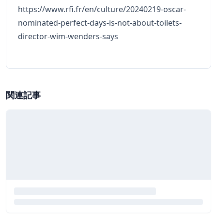
https://www.rfi.fr/en/culture/20240219-oscar-
nominated-perfect-days-is-not-about-toilets-
director-wim-wenders-says
関連記事