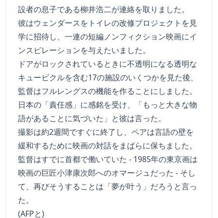
設者の息子である柳井浩二が連絡を取りました。
彼はウェンダースをトイレの改修プロジェクトを見
学に招待し、一連の短編ノンフィクション映画にイ
ンスピレーションを与えたいました。
ドアがロックされているときに不透明になる透明な
キュービクルを含む17の施設のいくつかを見た後、
監督はフルレングスの機能を作ることにしました。
日本の「責任感」に感銘を受け、「もっと大きな物
語があることに気づいた」と彼は言った。
撮影は約2週間ですぐに終了し、ペアは言語の壁を
緩和するために映画の対話をまばらに保ちました。
監督はすでに首都で働いていた - 1985年の東京画は
映画の巨匠小津康次郎へのオマージュだった - そし
て、再びそうすることは「夢が叶う」だろうと言っ
た。
(AFPと)