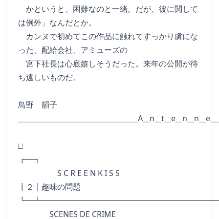
かというと、困難なのと一緒。だが、彼に関して
は例外」なんだとか。
カンヌで初めてこの作品に触れてすっかり虜にな
った、配給会社、アミューズの
宮下社長は心底嬉しそうだった。来年の公開が待
ち遠しいものだ。
鳥野 韻子
___________________________________A__n__t__e__n__n__e__
□
┏━┓
S C R E E N K I S S
┃２┃趣味の問題
┗━┻━━━━━━━━━━━━━━━━━━━━━━
SCENES DE CRIME