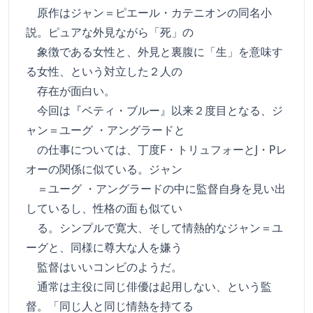
原作はジャン＝ピエール・カテニオンの同名小
説。ピュアな外見ながら「死」の
象徴である女性と、外見と裏腹に「生」を意味す
る女性、という対立した２人の
存在が面白い。
今回は『ベティ・ブルー』以来２度目となる、ジ
ャン＝ユーグ ・アングラードと
の仕事については、丁度F・トリュフォーとJ・Pレ
オーの関係に似ている。ジャン
＝ユーグ ・アングラードの中に監督自身を見い出
しているし、性格の面も似てい
る。シンプルで寛大、そして情熱的なジャン＝ユ
ーグと、同様に尊大な人を嫌う
監督はいいコンビのようだ。
通常は主役に同じ俳優は起用しない、という監
督。「同じ人と同じ情熱を持てる