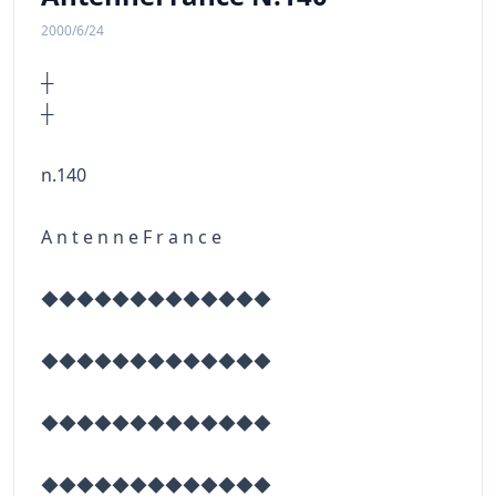
2000/6/24
┼
n.140
A n t e n n e F r a n c e
◆◆◆◆◆◆◆◆◆◆◆◆◆
◆◆◆◆◆◆◆◆◆◆◆◆◆
◆◆◆◆◆◆◆◆◆◆◆◆◆
◆◆◆◆◆◆◆◆◆◆◆◆◆