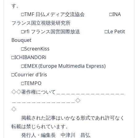
す。
□TMF 日仏メディア交流協会 □INA
フランス国立視聴覚研究所
□rfi フランス国営国際放送 □Le Petit
Bouquet
□ScreenKiss
□ICHIBANDORi
□EMEX (Europe Multimedia Express)
□Courrier d'Iris
□TEMPO
◇◇著作権について＿＿＿＿＿＿＿＿＿＿＿＿＿＿
＿＿＿＿＿＿＿＿＿＿＿＿＿◇
◇
掲載された記事はいかなる形式であれ許可なく
転載は禁じられています。
発行人・編集長 中津川 昌弘