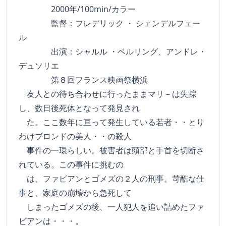
2000年/100min/カラー
監督：フレデリック ・ シェンデルフェー
ル
出演：シャルル ・ベルリング、アンドレ・
デュソリエ
第８回フランス映画祭横浜
友人との待ち合わせに行ったままマリ－は失踪
し、数日後死体となって発見され
た。ここ数年に亘って発生している若者・・とり
わけブロンドの美人・・の殺人
事件の一環らしい。被害者は頭部と手首を切断さ
れている。この事件に挑むの
は、ファビアンとゴメズの２人の刑事。苛酷な仕
事と、家庭の崩壊から急死して
しまったゴメズの後、一人犯人を追い詰めたファ
ビアンは・・・。