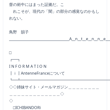
督の術中にはまった証拠だ。こ
れこそが、現代の「闇」の部分の感覚なのかもし
れない。
鳥野 韻子
___________________________________A__n__t__e__n__n__e__
□
┏━
I N F O R M A T I O N
┃ｉ┃AntenneFranceについて
┗━┻━━━━━━━━━━━━━━━━━━━━━━
◇◇姉妹サイト・メールマガジン＿＿＿＿＿＿＿＿
＿＿＿＿＿＿＿＿＿＿＿＿＿◇
◇
□ICHIBANDORi