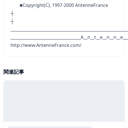
■Copyright(C), 1997-2000 AntenneFrance
┼
__________________________________________________________
___________________________________A__n__t__e__n__n__e__
http://www.AntenneFrance.com/
関連記事