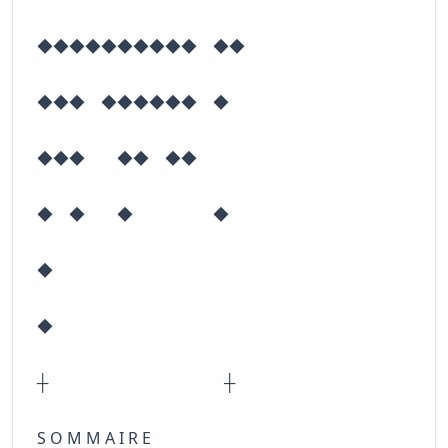
◆◆◆◆◆◆◆◆◆◆ ◆◆
◆◆◆ ◆◆◆◆◆◆ ◆
◆◆◆ ◆◆ ◆◆
◆ ◆ ◆ ◆
◆
◆
┼ ┼
S O M M A I R E