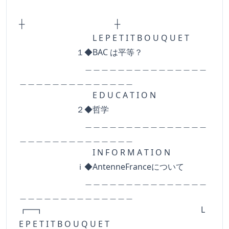
┼ ┼
L E P E T I T B O U Q U E T
１◆BAC は平等？
＿＿＿＿＿＿＿＿＿＿＿＿＿＿＿
＿＿＿＿＿＿＿＿＿＿＿＿＿＿
E D U C A T I O N
２◆哲学
＿＿＿＿＿＿＿＿＿＿＿＿＿＿＿
＿＿＿＿＿＿＿＿＿＿＿＿＿＿
I N F O R M A T I O N
ｉ◆AntenneFranceについて
＿＿＿＿＿＿＿＿＿＿＿＿＿＿＿
＿＿＿＿＿＿＿＿＿＿＿＿＿＿
┏━┓ L
E P E T I T B O U Q U E T