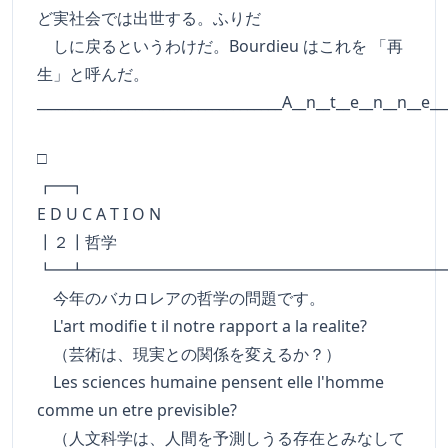
ど実社会では出世する。ふりだ
しに戻るというわけだ。Bourdieu はこれを 「再
生」と呼んだ。
___________________________________A__n__t__e__n__n__e__
□
┏━
E D U C A T I O N
┃２┃哲学
┗━┻━━━━━━━━━━━━━━━━━━━━━━
今年のバカロレアの哲学の問題です。
L'art modifie t il notre rapport a la realite?
（芸術は、現実との関係を変えるか？）
Les sciences humaine pensent elle l'homme
comme un etre previsible?
（人文科学は、人間を予測しうる存在とみなして