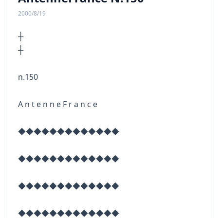
2000/8/19
┼
n.150
A n t e n n e F r a n c e
◆◆◆◆◆◆◆◆◆◆◆◆◆
◆◆◆◆◆◆◆◆◆◆◆◆◆
◆◆◆◆◆◆◆◆◆◆◆◆◆
◆◆◆◆◆◆◆◆◆◆◆◆◆