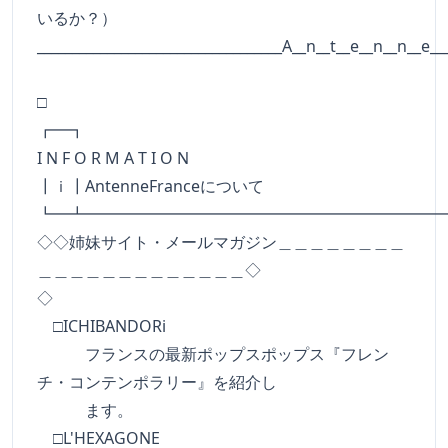
いるか？）
___________________________________A__n__t__e__n__n__e__
□
┏━
I N F O R M A T I O N
┃ｉ┃AntenneFranceについて
┗━┻━━━━━━━━━━━━━━━━━━━━━━
◇◇姉妹サイト・メールマガジン＿＿＿＿＿＿＿＿
＿＿＿＿＿＿＿＿＿＿＿＿＿◇
◇
□ICHIBANDORi
フランスの最新ポップスポップス『フレン
チ・コンテンポラリー』を紹介し
ます。
□L'HEXAGONE