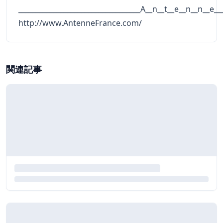
___________________________________A__n__t__e__n__n__e__
http://www.AntenneFrance.com/
関連記事