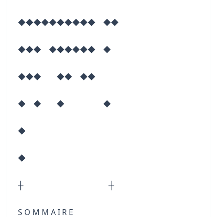
◆◆◆◆◆◆◆◆◆◆ ◆◆
◆◆◆ ◆◆◆◆◆◆ ◆
◆◆◆ ◆◆ ◆◆
◆ ◆ ◆ ◆
◆
◆
┼ ┼
S O M M A I R E