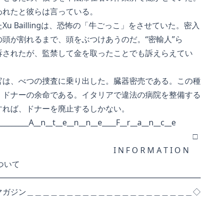
れたと彼らは言っている。
 Baillingは、恐怖の「牛ごっこ」をさせていた。密入
頭が割れるまで、頭をぶつけあうのだ。“密輸人”ら
されたが、監禁して金を取ったことでも訴えらえてい
は、べつの捜査に乗り出した。臓器密売である。この種
ドナーの余命である。イタリアで違法の病院を整備する
れば、ドナーを廃止するしかない。
__________A__n__t__e__n__n__e____F__r__a__n__c__e
□
F O R M A T I O N
について
━━━━━━━━━━━━━━━━━━━━━━━━━━
マガジン＿＿＿＿＿＿＿＿＿＿＿＿＿＿＿＿＿＿＿＿＿◇