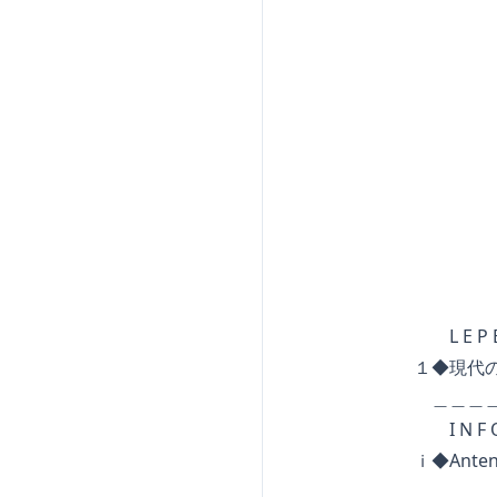
◆◆◆◆
◆◆◆◆
◆◆◆
◆◆
◆ 
S O M
L E P E T I T B
１◆現代の
＿＿＿＿＿＿＿＿＿
I N F O R M A
ｉ◆AntenneFr
＿＿＿＿＿＿＿＿＿