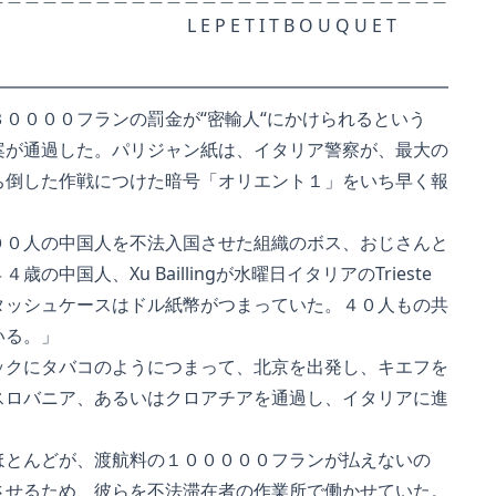
E T I T B O U Q U E T
━━━━━━━━━━━━━━━━━━━━━━━━━━
００００フランの罰金が“密輸人“にかけられるという
が通過した。パリジャン紙は、イタリア警察が、最大の
倒した作戦につけた暗号「オリエント１」をいち早く報
０人の中国人を不法入国させた組織のボス、おじさんと
中国人、Xu Baillingが水曜日イタリアのTrieste
ッシュケースはドル紙幣がつまっていた。４０人もの共
いる。」
クにタバコのようにつまって、北京を出発し、キエフを
ロバニア、あるいはクロアチアを通過し、イタリアに進
とんどが、渡航料の１０００００フランが払えないの
せるため、彼らを不法滞在者の作業所で働かせていた。