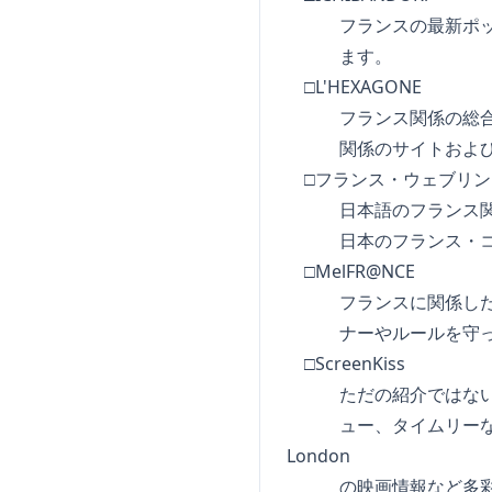
フランスの最新ポップ
ます。
□L'HEXAGONE
フランス関係の総合検
関係のサイトおよびフ
□フランス・ウェブリン
日本語のフランス関係
日本のフランス・コミ
□MelFR@NCE
フランスに関係した情
ナーやルールを守っ
□ScreenKiss
ただの紹介ではない深
ュー、タイムリーな映画
London
の映画情報など多彩な