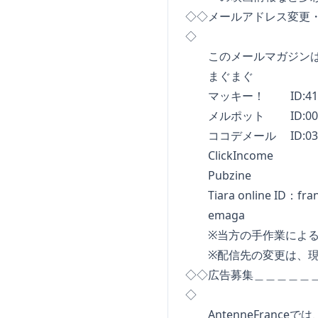
◇◇メールアドレス変更
◇
このメールマガジンは
まぐまぐ
マッキー！ ID:41
メルポット ID:0000
ココデメール ID:0300
ClickIncome
Pubzine
Tiara online ID：fra
emaga
※当方の手作業による
※配信先の変更は、現在
◇◇広告募集＿＿＿＿＿
◇
AntenneFrance