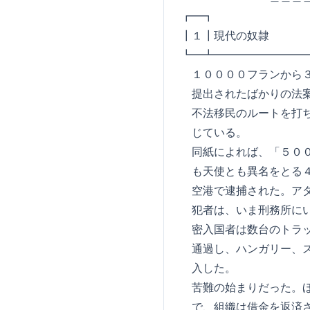
┏━┓ L E P 
┃１┃現代の奴隷
┗━┻━━━━━━━━
１００００フランから３
提出されたばかりの法案
不法移民のルートを打ち
じている。
同紙によれば、「５００
も天使とも異名をとる４４歳の
空港で逮捕された。アタ
犯者は、いま刑務所に
密入国者は数台のトラッ
通過し、ハンガリー、ス
入した。
苦難の始まりだった。ほ
で、組織は借金を返済さ