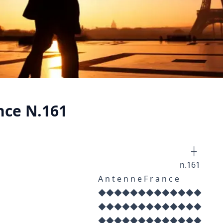
ce N.161
┼ ┼
.161
n n e F r a n c e
◆◆◆◆◆◆◆◆◆
◆◆◆◆◆◆◆◆◆
◆◆◆◆◆◆◆◆◆