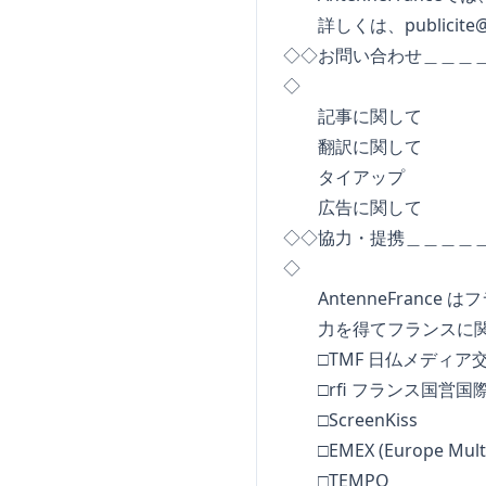
詳しくは、
publicit
◇◇お問い合わせ＿＿＿
◇
記事に関
翻訳に関
タイア
広告に関
◇◇協力・提携＿＿＿＿
◇
AntenneFrance
力を得てフランスに関
□TMF 日仏メディア
□rfi フランス国営国際放
□ScreenKis
□EMEX (Europe Multime
□TEMPO