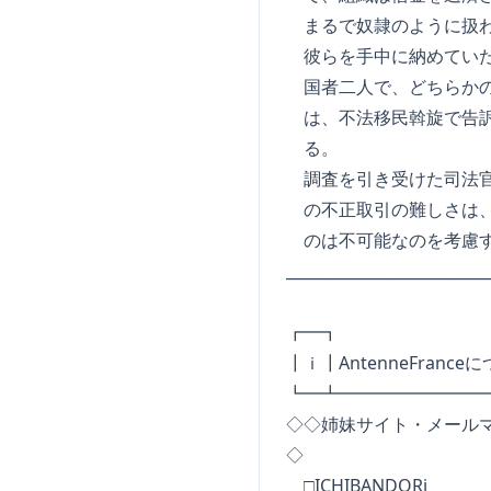
まるで奴隷のように扱わ
彼らを手中に納めていたXu
国者二人で、どちらかの
は、不法移民斡旋で告訴
る。
調査を引き受けた司法官
の不正取引の難しさは、
のは不可能なのを考慮す
_________________________
┏━┓ I N 
┃ｉ┃AntenneFrance
┗━┻━━━━━━━━
◇◇姉妹サイト・メール
◇
□ICHIBANDORi