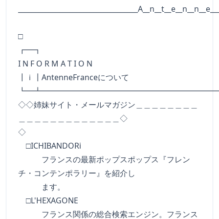
___________________________________A__n__t__e__n__n__e__
□
┏━
I N F O R M A T I O N
┃ｉ┃AntenneFranceについて
┗━┻━━━━━━━━━━━━━━━━━━━━━━
◇◇姉妹サイト・メールマガジン＿＿＿＿＿＿＿＿
＿＿＿＿＿＿＿＿＿＿＿＿＿◇
◇
□ICHIBANDORi
フランスの最新ポップスポップス『フレン
チ・コンテンポラリー』を紹介し
ます。
□L'HEXAGONE
フランス関係の総合検索エンジン。フランス