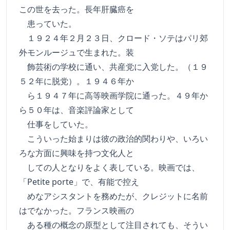
この世を去った。長年肝臓癌を
患っていた。
１９２４年２月２３日、クロード・ソテはパリ郊
外モンルージュで生まれた。装
飾芸術の学校に通い、共産党に入党した。（１９
５２年に脱党）。１９４６年か
ら１９４７年に高等映画学院に通った。４９年か
ら５０年は、音楽評論家として
仕事をしていた。
こういった始まりは彼の政治的関わりや、いろい
ろな方面に興味を持つ文化人と
しての人となりをよく表している。映画では、
「Petite porte」で、有能で控え
めなアシスタントを務めたが、クレジットに名前
はでなかった。フランス映画の
ある種の概念の原型として注目されても、そうい