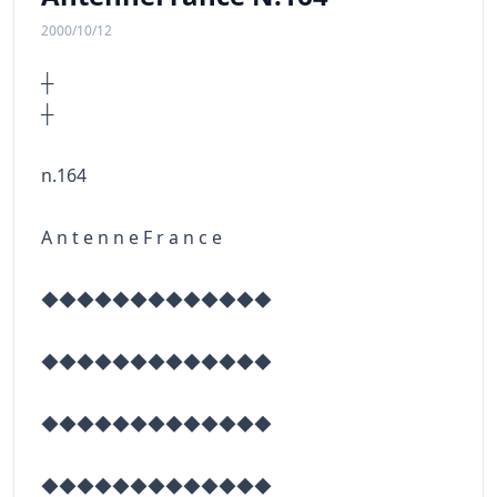
2000/10/12
┼
n.164
A n t e n n e F r a n c e
◆◆◆◆◆◆◆◆◆◆◆◆◆
◆◆◆◆◆◆◆◆◆◆◆◆◆
◆◆◆◆◆◆◆◆◆◆◆◆◆
◆◆◆◆◆◆◆◆◆◆◆◆◆