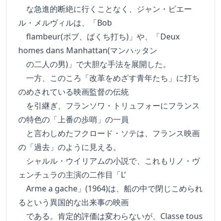
な急進的断絶に行くことなく、ジャン・ピエー
ル・メルヴィルは、「Bob
flambeur(ボブ、ばくち打ち)」や、「Deux
homes dans Manhattan(マンハッタン
の二人の男)」で大胆な手法を展開した。
一方、このころ「改革をめざす青年たち」に打ち
のめされている映画監督の伝統
を引継ぎ、フランソワ・トリュフォーにフランス
の特色の「上番の歩哨」の一員
と言わしめたフクロード・ソテは、フランス映画
の「過去」のように見える。
シャルル・ウイリアムの小説で、これもリノ・ヴ
ェンチュラの主演の二作目「L’
Arme a gache」(1964)は、船の中で閉じこめられ
るという異国的な出来事の映画
である。肯定的評価は変わらないが、Classe tous