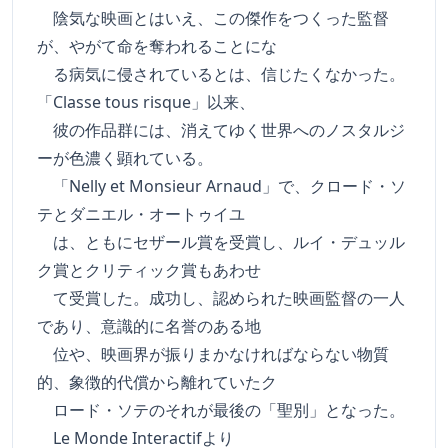
陰気な映画とはいえ、この傑作をつくった監督
が、やがて命を奪われることにな
る病気に侵されているとは、信じたくなかった。
「Classe tous risque」以来、
彼の作品群には、消えてゆく世界へのノスタルジ
ーが色濃く顕れている。
「Nelly et Monsieur Arnaud」で、クロード・ソ
テとダニエル・オートゥイユ
は、ともにセザール賞を受賞し、ルイ・デュッル
ク賞とクリティック賞もあわせ
て受賞した。成功し、認められた映画監督の一人
であり、意識的に名誉のある地
位や、映画界が振りまかなければならない物質
的、象徴的代償から離れていたク
ロード・ソテのそれが最後の「聖別」となった。
Le Monde Interactifより