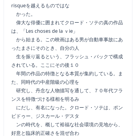
risqueを越えるものではな
かった。
偉大な俳優に囲まれてクロード・ソテの真の作品
は、「Les choses de la ｖie」
から始まる。この映画はある男が自動車事故にあ
ったまさにそのとき、自分の人
生を振り返るという、フラッシュ・バックで構成
されている。ここにその後１０
年間の作品の特徴となる本質が集約している。ま
た、同時代の中産階級の心理を
研究し、丹念な人物描写を通して、７０年代フラ
ンスを特徴づける様相を明るみ
にだし、有名になった。クロード・ソテは、ポン
ピドゥー、ジスカール・デスタ
ンの時代を、概して裕福な社会環境の見地から、
好意と臨床的正確さを混ぜ合わ