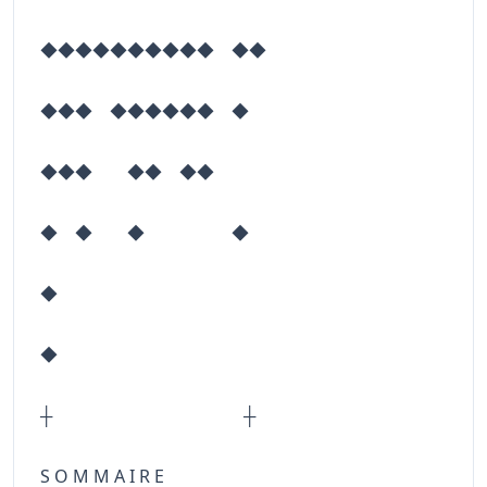
◆◆◆◆◆◆◆◆◆◆ ◆◆
◆◆◆ ◆◆◆◆◆◆ ◆
◆◆◆ ◆◆ ◆◆
◆ ◆ ◆ ◆
◆
◆
┼ ┼
S O M M A I R E