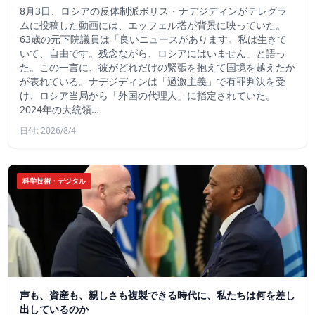
8月3日、ロシアの反体制派ボリス・ナデジディンがテレグラ
ムに投稿した動画には、エッフェル塔が背景に映っていた。
63歳の元下院議員は「良いニュースがあります。私は生きて
いて、自由です。残念ながら、ロシアにはいません」と語っ
た。この一言に、彼がどれだけの緊張を抱えて国境を越えたか
が表れている。ナデジディンは「過激主義」で有罪判決を受
け、ロシア当局から「外国の代理人」に指定されていた。
2024年の大統領…
日付: 2026/8/4
科学技術・デジタル
声も、資産も、親しさも複製できる時代に、私たちは何を差し
出しているのか