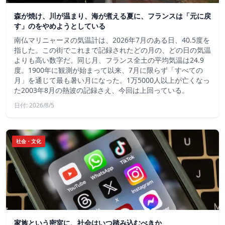
森が焼け、川が温まり、海が煮える夏に、フランスは「元に戻
す」のをやめようとしている
南仏マリニャーヌの気温計は、2026年7月のある日、40.5度を
指した。この街でこれまで記録されたどの月の、どの日の気温
よりも高い数字だ。同じ月、フランス全土の平均気温は24.9
度。1900年に観測が始まって以来、7月に限らず「すべての
月」を通じて最も暑い月になった。1万5000人以上が亡くなっ
た2003年8月の熱波の記録さえ、今回は上回っている。
日付: 2026/8/5
社会・文化
家族という密室に、社会はいつ踏み込むべきか