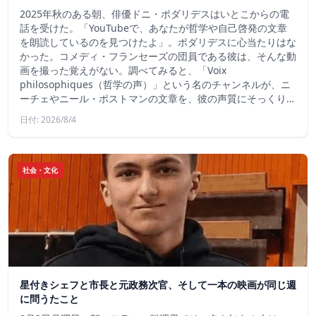
2025年秋のある朝、俳優ドニ・ポダリデスはいとこからの電
話を受けた。「YouTubeで、あなたが哲学や自己啓発の文章
を朗読しているのを見つけたよ」。ポダリデスに心当たりはな
かった。コメディ・フランセーズの団員である彼は、そんな動
画を撮った覚えがない。調べてみると、「Voix
philosophiques（哲学の声）」という名のチャンネルが、ニ
ーチェやニール・ポストマンの文章を、彼の声質にそっくり…
日付: 2026/8/4
社会・文化
星付きシェフと市長と元政務次官、そして一本の映画が同じ週
に問うたこと