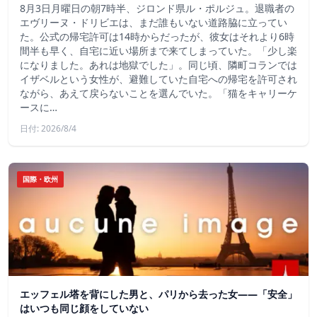
8月3日月曜日の朝7時半、ジロンド県ル・ポルジュ。退職者の
エヴリーヌ・ドリビエは、まだ誰もいない道路脇に立ってい
た。公式の帰宅許可は14時からだったが、彼女はそれより6時
間半も早く、自宅に近い場所まで来てしまっていた。「少し楽
になりました。あれは地獄でした」。同じ頃、隣町コランでは
イザベルという女性が、避難していた自宅への帰宅を許可され
ながら、あえて戻らないことを選んでいた。「猫をキャリーケ
ースに…
日付: 2026/8/4
国際・欧州
エッフェル塔を背にした男と、パリから去った女——「安全」
はいつも同じ顔をしていない