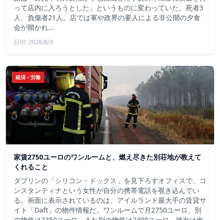
って店内に入ろうとした」というものに変わっていた。死者3
人、負傷者21人。店では軍や政界の要人による非公開の夕食
会が開かれ…
日付: 2026/8/3
経済・労働
家賃2750ユーロのワンルームと、燃え尽きた別荘地が教えて
くれること
ダブリンの「シリコン・ドックス」を見下ろすオフィスで、コ
ンスタンティナという女性が自分の携帯電話を覗き込んでい
る。画面に表示されているのは、アイルランド最大手の賃貸サ
イト「Daft」の物件情報だ。ワンルームで月2750ユーロ、別
の物件は2350ユーロ、また別の物件は2400ユーロ。彼女は米