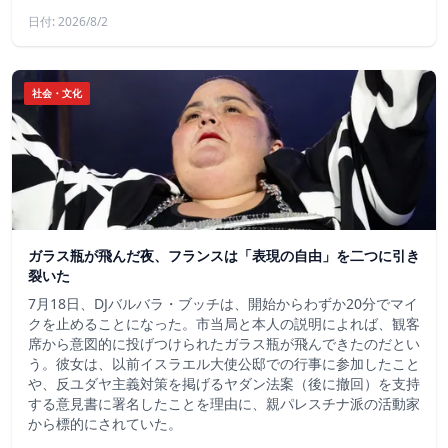
日付: 2026/8/2
社会・文化
ガラス瓶が飛んだ夜、フランスは「表現の自由」を二つに引き
裂いた
7月18日、DJバルバラ・ブッチは、開始からわずか20分でマイ
クを止めることになった。市当局と本人の説明によれば、観客
席から意図的に投げつけられたガラス瓶が飛んできたのだとい
う。彼女は、以前イスラエル大使公邸での行事に参加したこと
や、反ユダヤ主義対策を掲げるヤダン法案（後に撤回）を支持
する意見書に署名したことを理由に、親パレスチナ派の活動家
から標的にされていた。