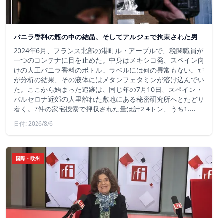
バニラ香料の瓶の中の結晶、そしてアルジェで拘束された男
2024年6月、フランス北部の港町ル・アーブルで、税関職員が
一つのコンテナに目を止めた。中身はメキシコ発、スペイン向
けの人工バニラ香料のボトル。ラベルには何の異常もない。だ
が分析の結果、その液体にはメタンフェタミンが溶け込んでい
た。ここから始まった追跡は、同じ年の7月10日、スペイン・
バルセロナ近郊の人里離れた敷地にある秘密研究所へとたどり
着く。7件の家宅捜索で押収された量は計2.4トン、うち1.…
日付: 2026/8/6
国際・欧州