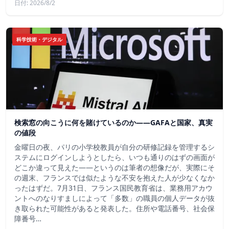
日付: 2026/8/2
科学技術・デジタル
検索窓の向こうに何を賭けているのか——GAFAと国家、真実
の値段
金曜日の夜、パリの小学校教員が自分の研修記録を管理するシ
ステムにログインしようとしたら、いつも通りのはずの画面が
どこか違って見えた——というのは筆者の想像だが、実際にそ
の週末、フランスでは似たような不安を抱えた人が少なくなか
ったはずだ。7月31日、フランス国民教育省は、業務用アカウ
ントへのなりすましによって「多数」の職員の個人データが抜
き取られた可能性があると発表した。住所や電話番号、社会保
障番号…