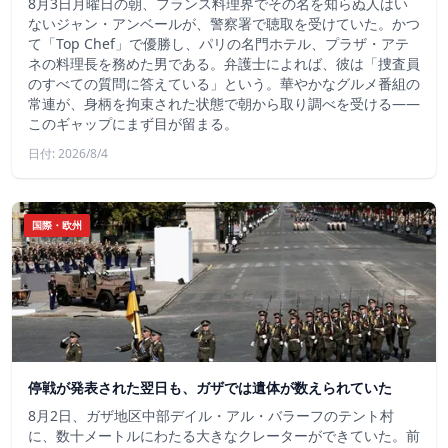
8月3日月曜日の朝、フランス料理界でその名を知らぬ人はい
ないジャン・アンベールが、警察署で聴取を受けていた。かつ
て「Top Chef」で優勝し、パリの名門ホテル、プラザ・アテ
ネの料理長を務めた男である。弁護士によれば、彼は「捜査員
のすべての質問に答えている」という。華やかなグルメ番組の
常連が、身柄を拘束された状態で朝から取り調べを受ける――
このギャップにまず目が留まる。
日付: 2026/8/4
国際・欧州
停戦が発表された翌日も、ガザでは遺体が数えられていた
8月2日、ガザ地区中部デイル・アル・バラーフのテント村
に、数十メートルにわたる大きなクレーターができていた。前