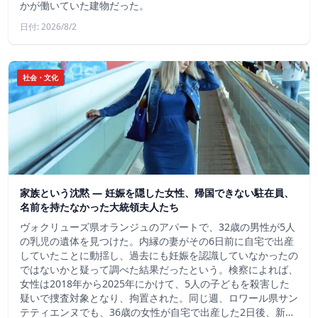
かが働いていた建物だった。
日付: 2026/8/2
社会・文化
家族という沈黙 ― 妊娠を隠した女性、帰国できない駐在員、
名前を持たなかった大統領夫人たち
ヴォクリューズ県オランジュのアパートで、32歳の男性が5人
の乳児の遺体を見つけた。内縁の妻がその6日前に自宅で出産
していたことに動揺し、過去にも妊娠を認識していなかったの
ではないかと疑って調べた結果だったという。検察によれば、
女性は2018年から2025年にかけて、5人の子どもを殺害した
疑いで捜査対象となり、拘置された。同じ週、ロワール県サン
テティエンヌでも、36歳の女性が自宅で出産した2日後、新…