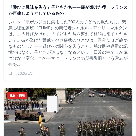
「遊びに興味を失う」子どもたち——森が焼けた後、フランス
が再建しようとしているもの
ジロンド県ポルジュに集まった300人の子どもの親たちに、緊
急心理医療班（CUMP）の責任者シャルル＝アンリ・マルタン
は、こう呼びかけた。「子どもたちを連れて相談に来てくださ
い」。彼が挙げた警戒すべき症状のひとつは、意外なほど静か
なものだった――遊びへの関心を失うこと。焼け跡や避難の記
憶ではなく、子どもが遊ばなくなるという、日常の中でしか気
づけない変化。この一文に、フランスの災害復旧という営みが
何を…
日付: 2026/8/5
複合・横断