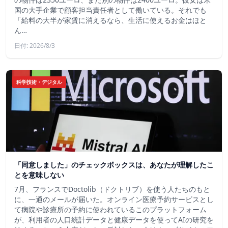
国の大手企業で顧客担当責任者として働いている。それでも
「給料の大半が家賃に消えるなら、生活に使えるお金はほと
ん…
日付: 2026/8/3
科学技術・デジタル
「同意しました」のチェックボックスは、あなたが理解したこ
とを意味しない
7月、フランスでDoctolib（ドクトリブ）を使う人たちのもと
に、一通のメールが届いた。オンライン医療予約サービスとし
て病院や診療所の予約に使われているこのプラットフォーム
が、利用者の人口統計データと健康データを使ってAIの研究を