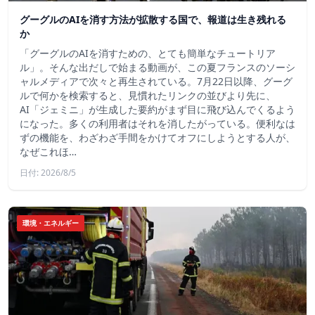
グーグルのAIを消す方法が拡散する国で、報道は生き残れる
か
「グーグルのAIを消すための、とても簡単なチュートリア
ル」。そんな出だしで始まる動画が、この夏フランスのソーシ
ャルメディアで次々と再生されている。7月22日以降、グーグ
ルで何かを検索すると、見慣れたリンクの並びより先に、
AI「ジェミニ」が生成した要約がまず目に飛び込んでくるよう
になった。多くの利用者はそれを消したがっている。便利なは
ずの機能を、わざわざ手間をかけてオフにしようとする人が、
なぜこれほ…
日付: 2026/8/5
環境・エネルギー