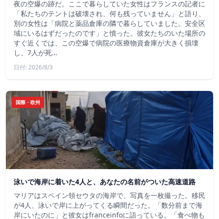
夜の空爆の跡だ。ここで暮らしていた女性はフランスの記者に
「私たちのテントは破壊され、何も残っていません」と語り、
別の女性は「病院と薬品倉庫の隣で暮らしていました。安全区
域にいるはずだったのです」と憤った。彼女たちのいた場所の
すぐ近くでは、この空爆で病院の医療物資倉庫が大きく損壊
し、7人が死…
日付: 2026/8/3
国際・欧州
泳いで海岸に着いた4人と、あなたの名前がついた高速道路
マリアはスペイン領セウタの海岸で、写真を一枚撮った。移民
が4人、泳いで岸に上がってくる瞬間だった。「数分前まで海
岸にいたのに」と彼女はfranceinfoに語っている。「食べ物も