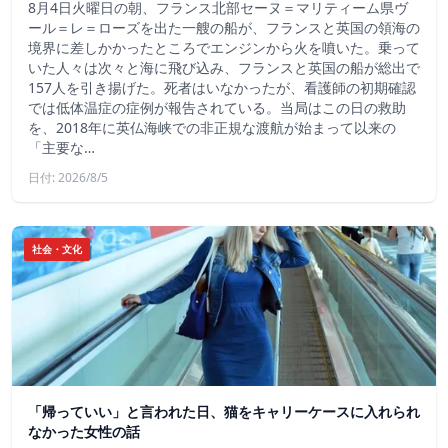
8月4日火曜日の朝、フランス北部セーヌ＝マリティーム県ヴ
ール＝レ＝ローズを出た一艘の船が、フランスと英国の領海の
境界に差しかかったところでエンジンから火を噴いた。乗って
いた人々は次々と海に飛び込み、フランスと英国の船が総出で
157人を引き揚げた。死者はいなかったが、看護師の初期確認
では低体温症の症例が報告されている。当局はこの日の救助
を、2018年に英仏海峡での非正規な渡航が始まって以来の
「主要な…
日付: 2026/8/5
社会・文化
「帰っていい」と言われた日、猫をキャリーケースに入れられ
なかった女性の話