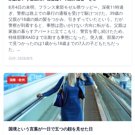
8月4日の未明、フランス東部モゼル県ウッピー。深夜11時過
ぎ、警察は路上での暴行の通報を受けて駆けつけた。39歳の
父親が18歳の娘の髪をつかみ、引きずっていたという。だが
警察が到着すると、事態は思いがけない方向に転がる。父親は
家族の暮らすアパートに立てこもり、警官を脅し続けたため、
特殊部隊RAIDまで出動する事態になった。突入後、部屋の中
で見つかったのは1歳から18歳までの7人の子どもたちだっ
た。…
日付: 2026/8/5
国際・欧州
国境という言葉が一日で五つの顔を見せた日