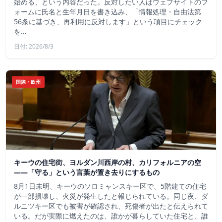
始める、という内容だった。反対したい人はウェブサイトのフ
ォームに氏名と生年月日を書き込み、「情報処理・自由法第
56条に基づき、再利用に反対します」という項目にチェック
を…
日付: 2026/8/3
国際・欧州
キーウの住宅街、ヨルダン川西岸の村、カリフォルニアの空
——「守る」という言葉が置き去りにするもの
8月1日未明、キーウのソロミャンスキー区で、5階建ての住宅
が一部損壊し、火災が発生したと報じられている。同じ夜、ダ
ルニツキー区でも被害が確認され、死傷者が出たと伝えられて
いる。だが実際に燃えたのは、誰かが暮らしていた住宅と、誰