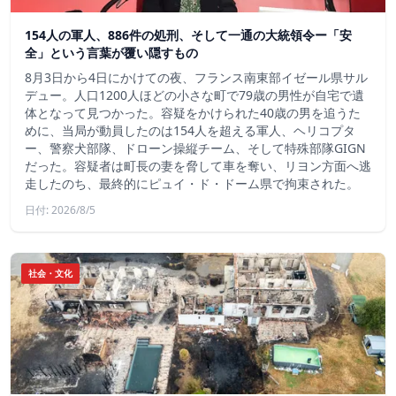
154人の軍人、886件の処刑、そして一通の大統領令ー「安
全」という言葉が覆い隠すもの
8月3日から4日にかけての夜、フランス南東部イゼール県サル
デュー。人口1200人ほどの小さな町で79歳の男性が自宅で遺
体となって見つかった。容疑をかけられた40歳の男を追うた
めに、当局が動員したのは154人を超える軍人、ヘリコプタ
ー、警察犬部隊、ドローン操縦チーム、そして特殊部隊GIGN
だった。容疑者は町長の妻を脅して車を奪い、リヨン方面へ逃
走したのち、最終的にピュイ・ド・ドーム県で拘束された。
日付: 2026/8/5
社会・文化