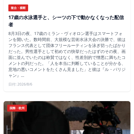
複合・横断
17歳の水泳選手と、シーツの下で動かなくなった配信
者
8月3日の夜、17歳のミラン・ヴィオロン選手はスマートフォ
ンを開いた。数時間前、大規模な芸術水泳大会の決勝で、彼は
フランス代表として団体フリールーティンを泳ぎ切ったばかり
だった。男性選手として初めての快挙だったはずのその夜、画
面に並んでいたのは称賛ではなく、性差別的で憎悪に満ちたコ
メントの列だった。「人を本当に判断していることが分かる、
意地の悪いコメントをたくさん見ました」と彼は『ル・パリジ
ャン』…
日付: 2026/8/6
国際・欧州