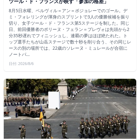
ツール・ド・フランスが映す「参加の格差」
8月5日水曜、ベルヴィル＝アン＝ボジョレーでのゴール。デ
ミ・フォレリングが渾身のスプリントで3人の優勝候補を振り
切り、女子ツール・ド・フランス第5ステージを制した。同じ
日、前回優勝者のポリーヌ・フェラン＝プレヴォは先頭から2
分35秒遅れでフィニッシュし、連覇の夢はほぼ絶たれた。ト
ップ選手たちが山岳ステージで数十秒を削り合う、その同じレ
ースの別の場所では、22歳のソレーヌ・ミュレールが合宿に
ノートパ…
日付: 2026/8/6