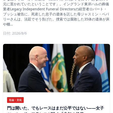
元に置かれていたということです」。イングランド東岸ハルの葬儀
業者Legacy Independent Funeral Directorsの経営者ロバート・
ブッシュ被告に、死産した息子の遺体を託した母ジャスミン・ベバ
リーさんは、法廷でそう告げた。捜索では腐敗した35体の遺体が床
や棚…
日付: 2026/8/6
社会・文化
門は開いた、でもレースはまだ公平ではない――女子