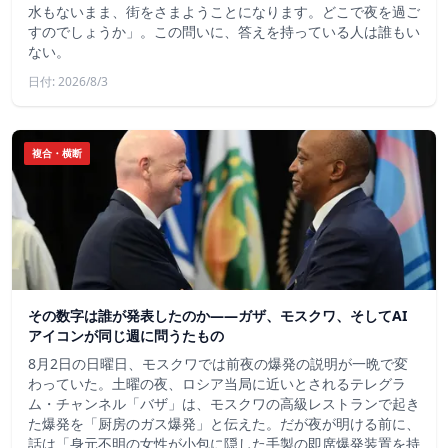
水もないまま、街をさまようことになります。どこで夜を過ご
すのでしょうか」。この問いに、答えを持っている人は誰もい
ない。
日付: 2026/8/3
複合・横断
その数字は誰が発表したのか——ガザ、モスクワ、そしてAI
アイコンが同じ週に問うたもの
8月2日の日曜日、モスクワでは前夜の爆発の説明が一晩で変
わっていた。土曜の夜、ロシア当局に近いとされるテレグラ
ム・チャンネル「バザ」は、モスクワの高級レストランで起き
た爆発を「厨房のガス爆発」と伝えた。だが夜が明ける前に、
話は「身元不明の女性が小包に隠した手製の即席爆発装置を持