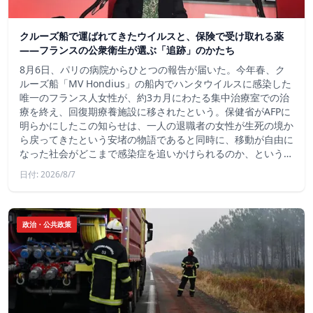
クルーズ船で運ばれてきたウイルスと、保険で受け取れる薬
――フランスの公衆衛生が選ぶ「追跡」のかたち
8月6日、パリの病院からひとつの報告が届いた。今年春、ク
ルーズ船「MV Hondius」の船内でハンタウイルスに感染した
唯一のフランス人女性が、約3カ月にわたる集中治療室での治
療を終え、回復期療養施設に移されたという。保健省がAFPに
明らかにしたこの知らせは、一人の退職者の女性が生死の境か
ら戻ってきたという安堵の物語であると同時に、移動が自由に
なった社会がどこまで感染症を追いかけられるのか、という…
日付: 2026/8/7
政治・公共政策