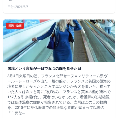
日付: 2026/8/5
国際・欧州
国境という言葉が一日で五つの顔を見せた日
8月4日火曜日の朝、フランス北部セーヌ＝マリティーム県ヴ
ール＝レ＝ローズを出た一艘の船が、フランスと英国の領海の
境界に差しかかったところでエンジンから火を噴いた。乗って
いた人々は次々と海に飛び込み、フランスと英国の船が総出で
157人を引き揚げた。死者はいなかったが、看護師の初期確認
では低体温症の症例が報告されている。当局はこの日の救助
を、2018年に英仏海峡での非正規な渡航が始まって以来の
「主要な…