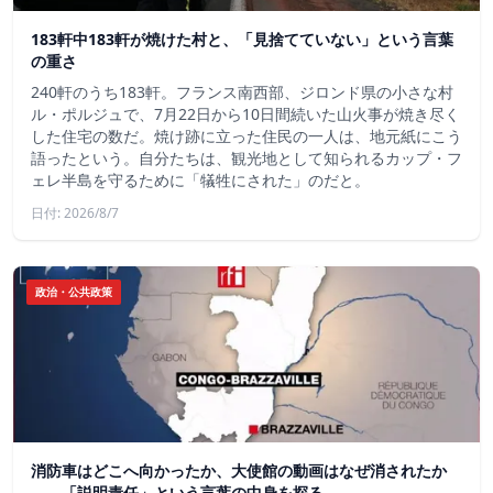
183軒中183軒が焼けた村と、「見捨てていない」という言葉
の重さ
240軒のうち183軒。フランス南西部、ジロンド県の小さな村
ル・ポルジュで、7月22日から10日間続いた山火事が焼き尽く
した住宅の数だ。焼け跡に立った住民の一人は、地元紙にこう
語ったという。自分たちは、観光地として知られるカップ・フ
ェレ半島を守るために「犠牲にされた」のだと。
日付: 2026/8/7
政治・公共政策
消防車はどこへ向かったか、大使館の動画はなぜ消されたか
——「説明責任」という言葉の中身を探る