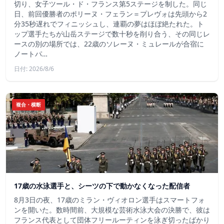
切り、女子ツール・ド・フランス第5ステージを制した。同じ
日、前回優勝者のポリーヌ・フェラン＝プレヴォは先頭から2
分35秒遅れでフィニッシュし、連覇の夢はほぼ絶たれた。ト
ップ選手たちが山岳ステージで数十秒を削り合う、その同じレ
ースの別の場所では、22歳のソレーヌ・ミュレールが合宿に
ノートパ…
日付: 2026/8/6
複合・横断
17歳の水泳選手と、シーツの下で動かなくなった配信者
8月3日の夜、17歳のミラン・ヴィオロン選手はスマートフォ
ンを開いた。数時間前、大規模な芸術水泳大会の決勝で、彼は
フランス代表として団体フリールーティンを泳ぎ切ったばかり