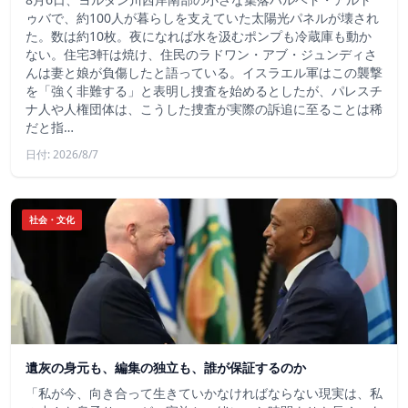
ゥバで、約100人が暮らしを支えていた太陽光パネルが壊され
た。数は約10枚。夜になれば水を汲むポンプも冷蔵庫も動か
ない。住宅3軒は焼け、住民のラドワン・アブ・ジュンディさ
んは妻と娘が負傷したと語っている。イスラエル軍はこの襲撃
を「強く非難する」と表明し捜査を始めるとしたが、パレスチ
ナ人や人権団体は、こうした捜査が実際の訴追に至ることは稀
だと指…
日付: 2026/8/7
社会・文化
遺灰の身元も、編集の独立も、誰が保証するのか
「私が今、向き合って生きていかなければならない現実は、私