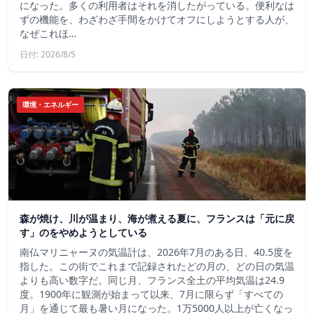
になった。多くの利用者はそれを消したがっている。便利なは
ずの機能を、わざわざ手間をかけてオフにしようとする人が、
なぜこれほ…
日付: 2026/8/5
環境・エネルギー
森が焼け、川が温まり、海が煮える夏に、フランスは「元に戻
す」のをやめようとしている
南仏マリニャーヌの気温計は、2026年7月のある日、40.5度を
指した。この街でこれまで記録されたどの月の、どの日の気温
よりも高い数字だ。同じ月、フランス全土の平均気温は24.9
度。1900年に観測が始まって以来、7月に限らず「すべての
月」を通じて最も暑い月になった。1万5000人以上が亡くなっ