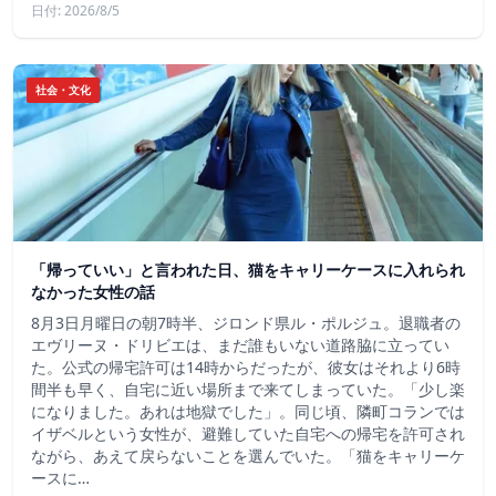
日付: 2026/8/5
社会・文化
「帰っていい」と言われた日、猫をキャリーケースに入れられ
なかった女性の話
8月3日月曜日の朝7時半、ジロンド県ル・ポルジュ。退職者の
エヴリーヌ・ドリビエは、まだ誰もいない道路脇に立ってい
た。公式の帰宅許可は14時からだったが、彼女はそれより6時
間半も早く、自宅に近い場所まで来てしまっていた。「少し楽
になりました。あれは地獄でした」。同じ頃、隣町コランでは
イザベルという女性が、避難していた自宅への帰宅を許可され
ながら、あえて戻らないことを選んでいた。「猫をキャリーケ
ースに…