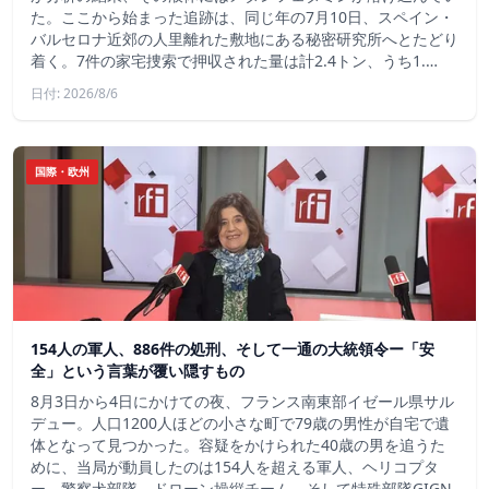
た。ここから始まった追跡は、同じ年の7月10日、スペイン・
バルセロナ近郊の人里離れた敷地にある秘密研究所へとたどり
着く。7件の家宅捜索で押収された量は計2.4トン、うち1.…
日付: 2026/8/6
国際・欧州
154人の軍人、886件の処刑、そして一通の大統領令ー「安
全」という言葉が覆い隠すもの
8月3日から4日にかけての夜、フランス南東部イゼール県サル
デュー。人口1200人ほどの小さな町で79歳の男性が自宅で遺
体となって見つかった。容疑をかけられた40歳の男を追うた
めに、当局が動員したのは154人を超える軍人、ヘリコプタ
ー、警察犬部隊、ドローン操縦チーム、そして特殊部隊GIGN