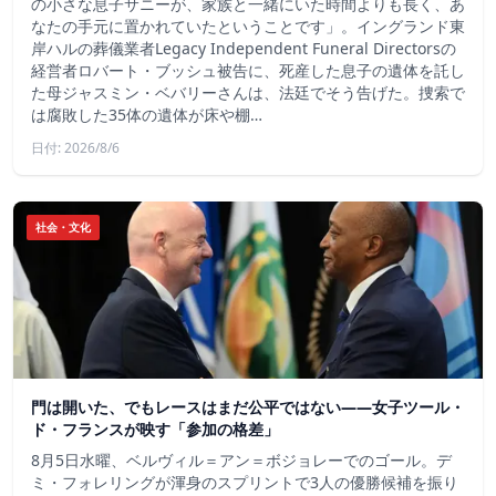
の小さな息子サニーが、家族と一緒にいた時間よりも長く、あ
なたの手元に置かれていたということです」。イングランド東
岸ハルの葬儀業者Legacy Independent Funeral Directorsの
経営者ロバート・ブッシュ被告に、死産した息子の遺体を託し
た母ジャスミン・ベバリーさんは、法廷でそう告げた。捜索で
は腐敗した35体の遺体が床や棚…
日付: 2026/8/6
社会・文化
門は開いた、でもレースはまだ公平ではない――女子ツール・
ド・フランスが映す「参加の格差」
8月5日水曜、ベルヴィル＝アン＝ボジョレーでのゴール。デ
ミ・フォレリングが渾身のスプリントで3人の優勝候補を振り