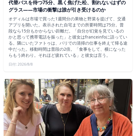
代替バスを待つ75分、黒く焦げた松、割れないはずの
グラス——市場の衝撃は誰が引き受けるのか
オディルは市場で買った1週間分の果物と野菜を提げて、交通
アプリを開いた。表示された自宅までの所要時間は75分。普
段なら15分もかからない距離だ。「自分が幻覚を見ているの
かと思って携帯電話を振った」と彼女はfranceinfoに語ってい
る。隣にいたファトゥは、パリでの清掃の仕事を終えて帰る途
中だった。移動時間は普段の2倍。「食事をして、横になった
らもう終わり。それほど疲れている」と彼女は言う。
日付: 2026/8/8