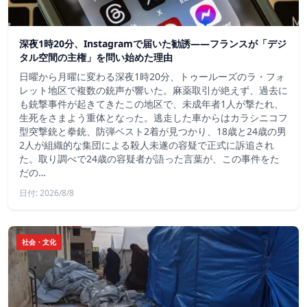
深夜1時20分、Instagramで届いた勧誘――フランスが「デジ
タル空間の主権」を問い始めた理由
日曜から月曜に変わる深夜1時20分、トゥールーズのラ・フォ
レット地区で複数の銃声が響いた。麻薬取引が絶えず、過去に
も銃撃事件が起きてきたこの地区で、未成年者1人が撃たれ、
生死をさまよう重体となった。逃走した車からはカラシニコフ
型突撃銃と拳銃、防弾ベスト2着が見つかり、18歳と24歳の男
2人が組織的な集団による殺人未遂の容疑で正式に訴追され
た。取り調べで24歳の容疑者が語った言葉が、この事件をた
だの…
日付: 2026/8/8
社会・文化