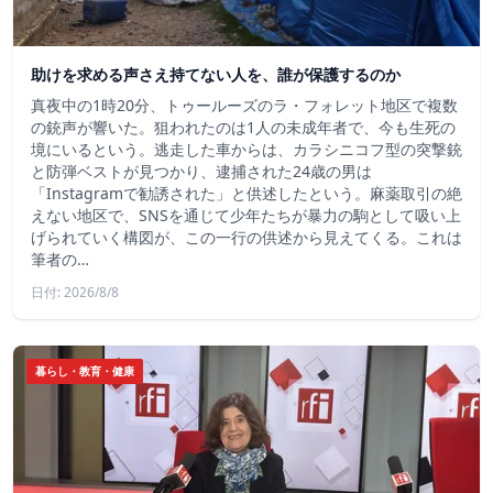
助けを求める声さえ持てない人を、誰が保護するのか
真夜中の1時20分、トゥールーズのラ・フォレット地区で複数
の銃声が響いた。狙われたのは1人の未成年者で、今も生死の
境にいるという。逃走した車からは、カラシニコフ型の突撃銃
と防弾ベストが見つかり、逮捕された24歳の男は
「Instagramで勧誘された」と供述したという。麻薬取引の絶
えない地区で、SNSを通じて少年たちが暴力の駒として吸い上
げられていく構図が、この一行の供述から見えてくる。これは
筆者の…
日付: 2026/8/8
暮らし・教育・健康