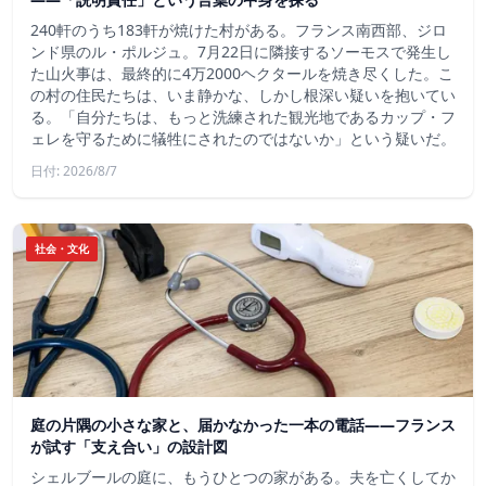
240軒のうち183軒が焼けた村がある。フランス南西部、ジロ
ンド県のル・ポルジュ。7月22日に隣接するソーモスで発生し
た山火事は、最終的に4万2000ヘクタールを焼き尽くした。こ
の村の住民たちは、いま静かな、しかし根深い疑いを抱いてい
る。「自分たちは、もっと洗練された観光地であるカップ・フ
ェレを守るために犠牲にされたのではないか」という疑いだ。
日付: 2026/8/7
社会・文化
庭の片隅の小さな家と、届かなかった一本の電話——フランス
が試す「支え合い」の設計図
シェルブールの庭に、もうひとつの家がある。夫を亡くしてか