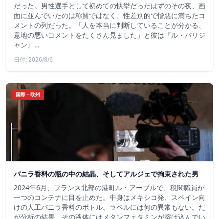
だった。男性選手として初めての快挙だったはずのその夜、画
面に並んでいたのは称賛ではなく、性差別的で憎悪に満ちたコ
メントの列だった。「人を本当に判断していることが分かる、
意地の悪いコメントをたくさん見ました」と彼は『ル・パリジ
ャン』…
日付: 2026/8/6
国際・欧州
バニラ香料の瓶の中の結晶、そしてアルジェで拘束された男
2024年6月、フランス北部の港町ル・アーブルで、税関職員が
一つのコンテナに目を止めた。中身はメキシコ発、スペイン向
けの人工バニラ香料のボトル。ラベルには何の異常もない。だ
が分析の結果、その液体にはメタンフェタミンが溶け込んでい