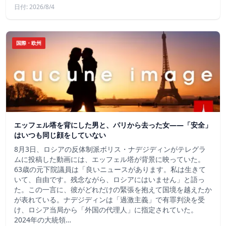
日付: 2026/8/4
国際・欧州
エッフェル塔を背にした男と、パリから去った女——「安全」
はいつも同じ顔をしていない
8月3日、ロシアの反体制派ボリス・ナデジディンがテレグラ
ムに投稿した動画には、エッフェル塔が背景に映っていた。
63歳の元下院議員は「良いニュースがあります。私は生きて
いて、自由です。残念ながら、ロシアにはいません」と語っ
た。この一言に、彼がどれだけの緊張を抱えて国境を越えたか
が表れている。ナデジディンは「過激主義」で有罪判決を受
け、ロシア当局から「外国の代理人」に指定されていた。
2024年の大統領…