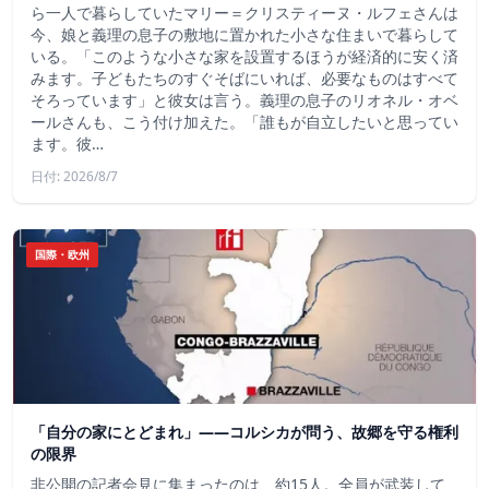
ら一人で暮らしていたマリー＝クリスティーヌ・ルフェさんは
今、娘と義理の息子の敷地に置かれた小さな住まいで暮らして
いる。「このような小さな家を設置するほうが経済的に安く済
みます。子どもたちのすぐそばにいれば、必要なものはすべて
そろっています」と彼女は言う。義理の息子のリオネル・オベ
ールさんも、こう付け加えた。「誰もが自立したいと思ってい
ます。彼…
日付: 2026/8/7
国際・欧州
「自分の家にとどまれ」——コルシカが問う、故郷を守る権利
の限界
非公開の記者会見に集まったのは、約15人。全員が武装して