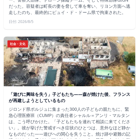
だった。容疑者は町長の妻を脅して車を奪い、リヨン方面へ逃
走したのち、最終的にピュイ・ド・ドーム県で拘束された。
日付: 2026/8/5
社会・文化
「遊びに興味を失う」子どもたち——森が焼けた後、フランス
が再建しようとしているもの
ジロンド県ポルジュに集まった300人の子どもの親たちに、緊
急心理医療班（CUMP）の責任者シャルル＝アンリ・マルタン
は、こう呼びかけた。「子どもたちを連れて相談に来てくださ
い」。彼が挙げた警戒すべき症状のひとつは、意外なほど静か
なものだった――遊びへの関心を失うこと。焼け跡や避難の記