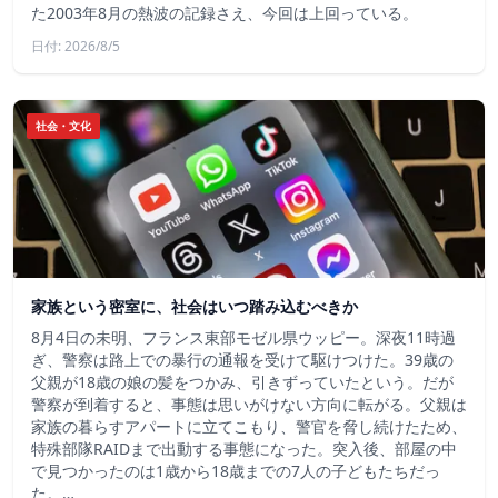
た2003年8月の熱波の記録さえ、今回は上回っている。
日付: 2026/8/5
社会・文化
家族という密室に、社会はいつ踏み込むべきか
8月4日の未明、フランス東部モゼル県ウッピー。深夜11時過
ぎ、警察は路上での暴行の通報を受けて駆けつけた。39歳の
父親が18歳の娘の髪をつかみ、引きずっていたという。だが
警察が到着すると、事態は思いがけない方向に転がる。父親は
家族の暮らすアパートに立てこもり、警官を脅し続けたため、
特殊部隊RAIDまで出動する事態になった。突入後、部屋の中
で見つかったのは1歳から18歳までの7人の子どもたちだっ
た。…