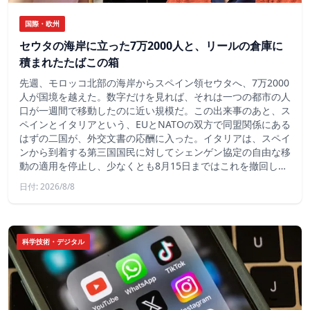
国際・欧州
セウタの海岸に立った7万2000人と、リールの倉庫に
積まれたたばこの箱
先週、モロッコ北部の海岸からスペイン領セウタへ、7万2000
人が国境を越えた。数字だけを見れば、それは一つの都市の人
口が一週間で移動したのに近い規模だ。この出来事のあと、ス
ペインとイタリアという、EUとNATOの双方で同盟関係にある
はずの二国が、外交文書の応酬に入った。イタリアは、スペイ
ンから到着する第三国国民に対してシェンゲン協定の自由な移
動の適用を停止し、少なくとも8月15日まではこれを撤回し…
日付: 2026/8/8
科学技術・デジタル