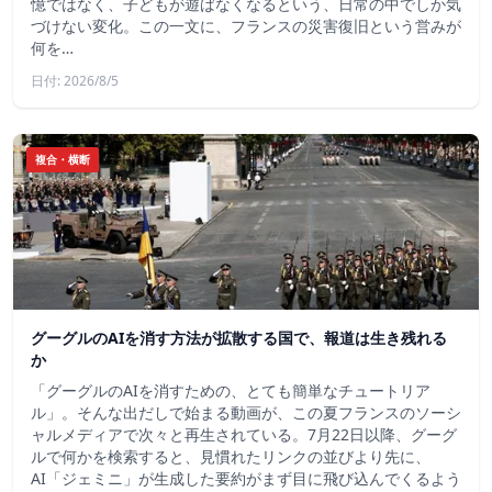
憶ではなく、子どもが遊ばなくなるという、日常の中でしか気
づけない変化。この一文に、フランスの災害復旧という営みが
何を…
日付: 2026/8/5
複合・横断
グーグルのAIを消す方法が拡散する国で、報道は生き残れる
か
「グーグルのAIを消すための、とても簡単なチュートリア
ル」。そんな出だしで始まる動画が、この夏フランスのソーシ
ャルメディアで次々と再生されている。7月22日以降、グーグ
ルで何かを検索すると、見慣れたリンクの並びより先に、
AI「ジェミニ」が生成した要約がまず目に飛び込んでくるよう