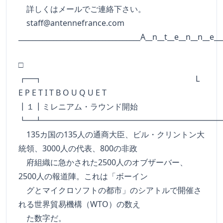
詳しくはメールでご連絡下さい。
staff@antennefrance.com
___________________________________A__n__t__e__n__n__e__
□
┏━┓ L
E P E T I T B O U Q U E T
┃１┃ミレニアム・ラウンド開始
┗━┻━━━━━━━━━━━━━━━━━━━━━━
135カ国の135人の通商大臣、ビル・クリントン大
統領、3000人の代表、800の非政
府組織に急かされた2500人のオブザーバー、
2500人の報道陣。これは「ボーイン
グとマイクロソフトの都市」のシアトルで開催さ
れる世界貿易機構（WTO）の数え
た数字だ。