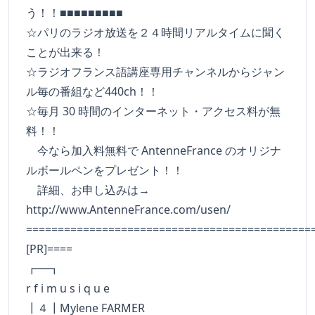
う！！■■■■■■■■■
☆パリのラジオ放送を２４時間リアルタイムに聞く
ことが出来る！
☆ラジオフランス語講座専用チャンネルからジャン
ル毎の番組など440ch！！
☆毎月 30 時間のインターネット・アクセス料が無
料！！
今なら加入料無料で AntenneFrance のオリジナ
ルボールペンをプレゼント！！
詳細、お申し込みは→
http://www.AntenneFrance.com/usen/
=============================================
[PR]====
┏━
r f i m u s i q u e
┃４┃Mylene FARMER