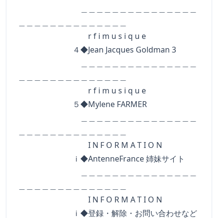
＿＿＿＿＿＿＿＿＿＿＿＿＿＿＿
＿＿＿＿＿＿＿＿＿＿＿＿＿＿
r f i m u s i q u e
４◆Jean Jacques Goldman 3
＿＿＿＿＿＿＿＿＿＿＿＿＿＿＿
＿＿＿＿＿＿＿＿＿＿＿＿＿＿
r f i m u s i q u e
５◆Mylene FARMER
＿＿＿＿＿＿＿＿＿＿＿＿＿＿＿
＿＿＿＿＿＿＿＿＿＿＿＿＿＿
I N F O R M A T I O N
ｉ◆AntenneFrance 姉妹サイト
＿＿＿＿＿＿＿＿＿＿＿＿＿＿＿
＿＿＿＿＿＿＿＿＿＿＿＿＿＿
I N F O R M A T I O N
ｉ◆登録・解除・お問い合わせなど