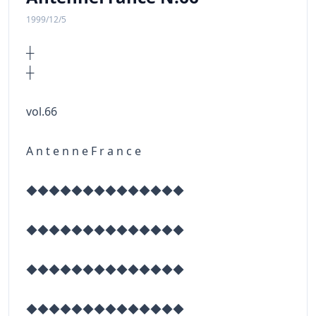
1999/12/5
┼
vol.66
A n t e n n e F r a n c e
◆◆◆◆◆◆◆◆◆◆◆◆◆◆
◆◆◆◆◆◆◆◆◆◆◆◆◆◆
◆◆◆◆◆◆◆◆◆◆◆◆◆◆
◆◆◆◆◆◆◆◆◆◆◆◆◆◆