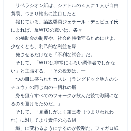
リベラシオン紙は、シアトルの４人に１人が自由
貿易、つまり輸出に注目したと
報じている。論説委員ジェラール・デュピュイ氏
によれば、反WTOの戦いは、各々
の補助金の制度や、社会的特徴守るためにせよ、
少なくとも、利己的な利益を爆
発させるだけなら「不利な試合」だ。
そして、「WTOは非常にもろい調停者でしかな
い」と主張する。「その役割は、一
つの皿に盛られたカスレ（ラングドック地方のシ
チュウ）の同じ肉の一切れの脂
身を狙うすべてのフォークが飲んだ後で激闘にな
るのを避けるためだ。」
そして、「見通しがよく第三者（つまりわれわ
れ）に対してより責任のある組
織」に変わるようにするのが役割だ。フィガロ紙