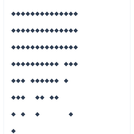
◆◆◆◆◆◆◆◆◆◆◆◆◆◆
◆◆◆◆◆◆◆◆◆◆◆◆◆◆
◆◆◆◆◆◆◆◆◆◆◆◆◆◆
◆◆◆◆◆◆◆◆◆◆ ◆◆◆
◆◆◆ ◆◆◆◆◆◆ ◆
◆◆◆ ◆◆ ◆◆
◆ ◆ ◆ ◆
◆