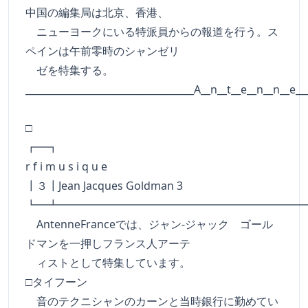
中国の編集局は北京、香港、
ニューヨークにいる特派員からの報道を行う。ス
ペインは午前零時のシャンゼリ
ゼを特集する。
___________________________________A__n__t__e__n__n__e__
□
┏━
r f i m u s i q u e
┃３┃Jean Jacques Goldman 3
┗━┻━━━━━━━━━━━━━━━━━━━━━━
AntenneFranceでは、ジャン-ジャック ゴール
ドマンを一押しフランス人アーテ
ィストとして特集しています。
□タイフーン
音のテクニシャンのカーンと当時銀行に勤めてい