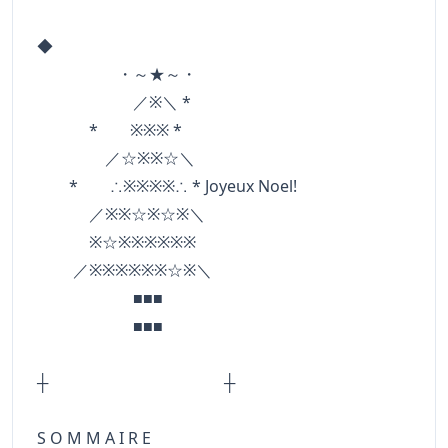
◆
・～★～・
／※＼ *
* ※※※ *
／☆※※☆＼
* ∴※※※※∴ * Joyeux Noel!
／※※☆※☆※＼
※☆※※※※※※
／※※※※※※☆※＼
■■■
■■■
┼ ┼
S O M M A I R E