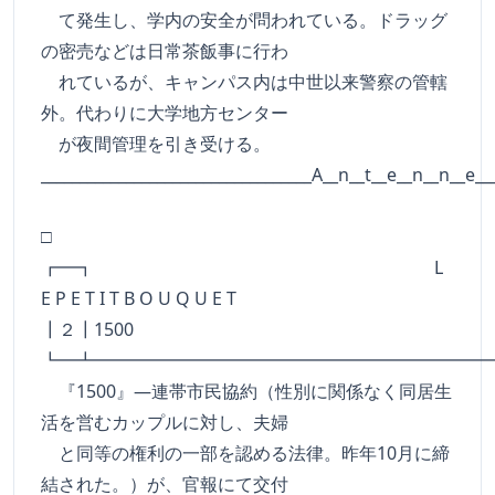
て発生し、学内の安全が問われている。ドラッグ
の密売などは日常茶飯事に行わ
れているが、キャンパス内は中世以来警察の管轄
外。代わりに大学地方センター
が夜間管理を引き受ける。
___________________________________A__n__t__e__n__n__e__
□
┏━┓ L
E P E T I T B O U Q U E T
┃２┃1500
┗━┻━━━━━━━━━━━━━━━━━━━━━━
『1500』―連帯市民協約（性別に関係なく同居生
活を営むカップルに対し、夫婦
と同等の権利の一部を認める法律。昨年10月に締
結された。）が、官報にて交付