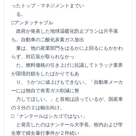
ったトップ・マネジメントまでい
る。
□アンタッチャブル
政府が発表した地球温暖化防止プランは片手落
ち。自動車の二酸化炭素ガス放出
量は、他の産業部門をはるかに上回るにもかかわ
らず、対応策が取られなかっ
た。燃料価格の引き上げに抗議してトラック業界
が国境封鎖をしたばかりでもあ
り、うかつに値上げもできない。「自動車メーカ
ーには独自で有害ガス削減に努
力してほしい。」と首相は語っているが、国産車
の３分の２は輸出向け。
□「ナンテールはシカゴではない」
と発言したのはナンテール大学長。校内および学
生寮で婦女暴行事件が２件続い