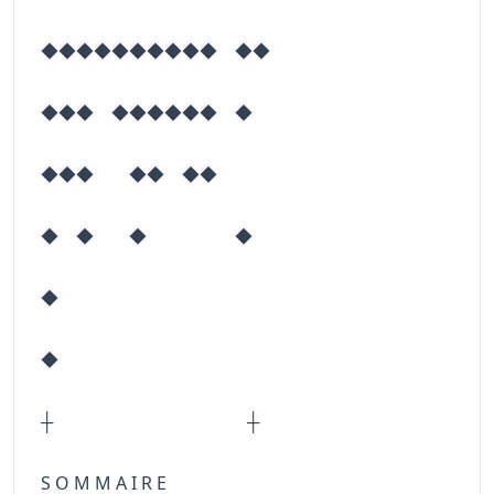
◆◆◆◆◆◆◆◆◆◆ ◆◆
◆◆◆ ◆◆◆◆◆◆ ◆
◆◆◆ ◆◆ ◆◆
◆ ◆ ◆ ◆
◆
◆
┼ ┼
S O M M A I R E