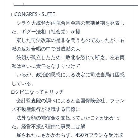
┗━┻━━━━━━━━━━━━━━━━━━━━━━
□CONGRES - SUITE
シラク大統領が両院合同会議の無期延期を発表し
た。ギグー法相（社会党）が提
案した司法改革の是非を問うものであったが、右
派の反対合唱の中で賛成派の大
統領が孤立したため、敗北を恐れて断念。左右両
派は互いに責任をなすりつけて
いるが、政治的思惑による決定に司法当局は困惑
している。
□クビになってもリッチ
会計監査院の調べによると全国保険会社、フラン
ス不動産銀行が退職する官僚に
法外な額の補償金を支払っていたことがわかっ
た。経営不振が理由で事実上は解
雇されたにもかかわらず、450万フランを受け取