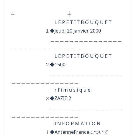
┼ ┼
L E P E T I T B O U Q U E T
１◆jeudi 20 janvier 2000
＿＿＿＿＿＿＿＿＿＿＿＿＿＿＿
＿＿＿＿＿＿＿＿＿＿＿＿＿＿
L E P E T I T B O U Q U E T
２◆1500
＿＿＿＿＿＿＿＿＿＿＿＿＿＿＿
＿＿＿＿＿＿＿＿＿＿＿＿＿＿
r f i m u s i q u e
３◆ZAZIE 2
＿＿＿＿＿＿＿＿＿＿＿＿＿＿＿
＿＿＿＿＿＿＿＿＿＿＿＿＿＿
I N F O R M A T I O N
ｉ◆AntenneFranceについて