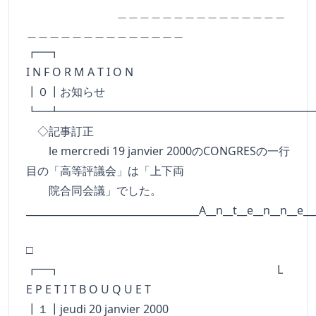
＿＿＿＿＿＿＿＿＿＿＿＿＿＿＿
＿＿＿＿＿＿＿＿＿＿＿＿＿＿
┏━
I N F O R M A T I O N
┃０┃お知らせ
┗━┻━━━━━━━━━━━━━━━━━━━━━━
◇記事訂正
le mercredi 19 janvier 2000のCONGRESの一行
目の「高等評議会」は「上下両
院合同会議」でした。
___________________________________A__n__t__e__n__n__e__
□
┏━┓ L
E P E T I T B O U Q U E T
┃１┃jeudi 20 janvier 2000