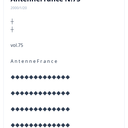
2000/1/20
┼
vol.75
A n t e n n e F r a n c e
◆◆◆◆◆◆◆◆◆◆◆◆◆
◆◆◆◆◆◆◆◆◆◆◆◆◆
◆◆◆◆◆◆◆◆◆◆◆◆◆
◆◆◆◆◆◆◆◆◆◆◆◆◆