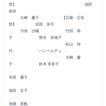
部】 池田
由佳
大崎 慶子 【広報・広告
部】 吉田 奈可
川俣 沙織 竹田 恭
子 熊谷 奈穂子
松山 弥
代 パンペルデュ
大崎 慶
子 鈴木 実奈子
寺田 優子
池田 文子
池畑 美帆