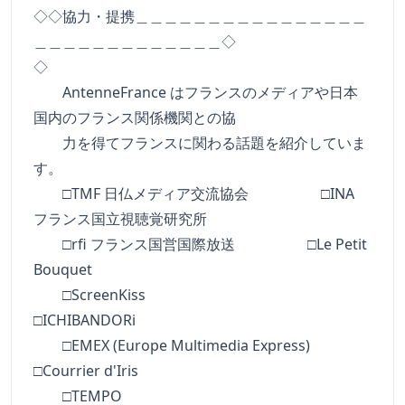
◇◇協力・提携＿＿＿＿＿＿＿＿＿＿＿＿＿＿＿＿
＿＿＿＿＿＿＿＿＿＿＿＿＿◇
◇
AntenneFrance はフランスのメディアや日本
国内のフランス関係機関との協
力を得てフランスに関わる話題を紹介していま
す。
□TMF 日仏メディア交流協会 □INA
フランス国立視聴覚研究所
□rfi フランス国営国際放送 □Le Petit
Bouquet
□ScreenKiss
□ICHIBANDORi
□EMEX (Europe Multimedia Express)
□Courrier d'Iris
□TEMPO