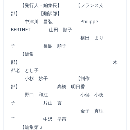
【発行人・編集長】 【フランス支
部】 【翻訳部】
中津川 昌弘 Philippe
BERTHET 山田 順子
横田 まり
子 長島 順子
【編集
部】 木
都老 とし子
小杉 妙子 【制作
部】 高橋 明日香
野口 和江 小俣 小夜
子 片山 貢
金子 真理
子 中沢 早苗
【編集第２