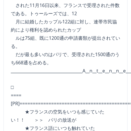
された11月16日以来、フランスで受理された件数
である。トゥールーズでは、12
月に結婚したカップル122組に対し、連帯市民協
約により権利を認められたカップ
ルは75組、既に1200通の申請書類が提出されてい
る。
だが最も多いのはパリで、受理された1500通のう
ち668通を占める。
___________________________________A__n__t__e__n__n__e__
□
====
[PR]==========================================
★フランスの空気をいつも感じていた
い！！ ＞＞ パリの放送が
★フランス語にいつも触れていた