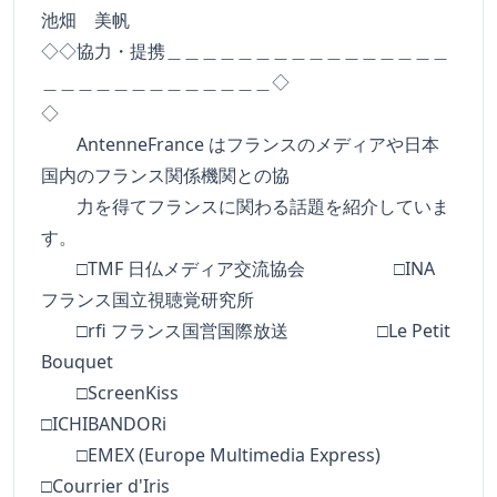
池畑 美帆
◇◇協力・提携＿＿＿＿＿＿＿＿＿＿＿＿＿＿＿＿
＿＿＿＿＿＿＿＿＿＿＿＿＿◇
◇
AntenneFrance はフランスのメディアや日本
国内のフランス関係機関との協
力を得てフランスに関わる話題を紹介していま
す。
□TMF 日仏メディア交流協会 □INA
フランス国立視聴覚研究所
□rfi フランス国営国際放送 □Le Petit
Bouquet
□ScreenKiss
□ICHIBANDORi
□EMEX (Europe Multimedia Express)
□Courrier d'Iris