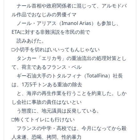
ナール首相や政府関係者に混じって、アルモドバ
ル作品でおなじみの男優イマ
ノール・アリアス（Imanol Arias）も参加し、
ETAに対する非難演説を市民の前で
読みあげた。
□小切手を切ればいいってもんじゃない
タンカー「エリカ号」の重油流出の処理対策とし
て、荷主であるフランス・ベル
ギー石油大手のトタルフィナ（TotalFina）社長
は、1万5千トンある重油の除去
と、海岸の再生作業を行うことを約束した。しか
し会社に事故の責任はないとい
う態度に、地元議員は反発している。
□怖くてトイレにも行けない
フランスの中学・高校では、今月になってから殺
人未遂、恐喝、拷問、性的暴力