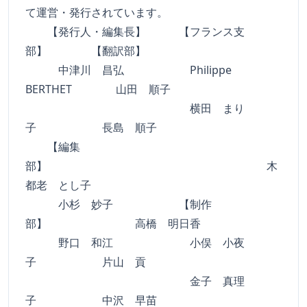
て運営・発行されています。
【発行人・編集長】 【フランス支
部】 【翻訳部】
中津川 昌弘 Philippe
BERTHET 山田 順子
横田 まり
子 長島 順子
【編集
部】 木
都老 とし子
小杉 妙子 【制作
部】 高橋 明日香
野口 和江 小俣 小夜
子 片山 貢
金子 真理
子 中沢 早苗