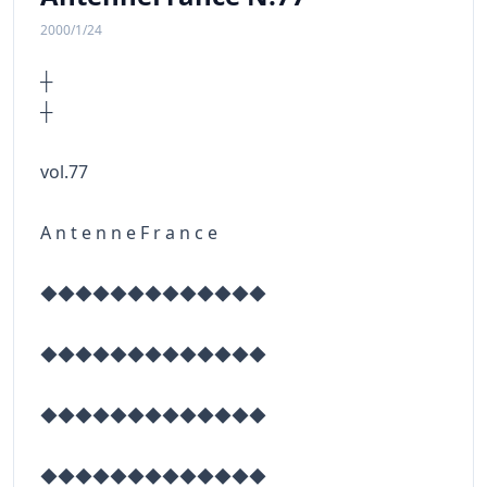
2000/1/24
┼
vol.77
A n t e n n e F r a n c e
◆◆◆◆◆◆◆◆◆◆◆◆◆
◆◆◆◆◆◆◆◆◆◆◆◆◆
◆◆◆◆◆◆◆◆◆◆◆◆◆
◆◆◆◆◆◆◆◆◆◆◆◆◆