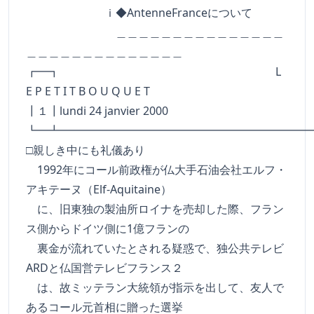
ｉ◆AntenneFranceについて
＿＿＿＿＿＿＿＿＿＿＿＿＿＿＿
＿＿＿＿＿＿＿＿＿＿＿＿＿＿
┏━┓ L
E P E T I T B O U Q U E T
┃１┃lundi 24 janvier 2000
┗━┻━━━━━━━━━━━━━━━━━━━━━━
□親しき中にも礼儀あり
1992年にコール前政権が仏大手石油会社エルフ・
アキテーヌ（Elf-Aquitaine）
に、旧東独の製油所ロイナを売却した際、フラン
ス側からドイツ側に1億フランの
裏金が流れていたとされる疑惑で、独公共テレビ
ARDと仏国営テレビフランス２
は、故ミッテラン大統領が指示を出して、友人で
あるコール元首相に贈った選挙