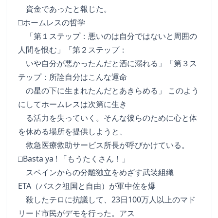
資金であったと報じた。
□ホームレスの哲学
「第１ステップ：悪いのは自分ではないと周囲の
人間を恨む」「第２ステップ：
いや自分が悪かったんだと酒に溺れる」「第３ス
テップ：所詮自分はこんな運命
の星の下に生まれたんだとあきらめる」 このよう
にしてホームレスは次第に生き
る活力を失っていく。そんな彼らのために心と体
を休める場所を提供しようと、
救急医療救助サービス所長が呼びかけている。
□Basta ya ! 「もうたくさん！」
スペインからの分離独立をめざす武装組織
ETA（バスク祖国と自由）が軍中佐を爆
殺したテロに抗議して、23日100万人以上のマド
リード市民がデモを行った。アス