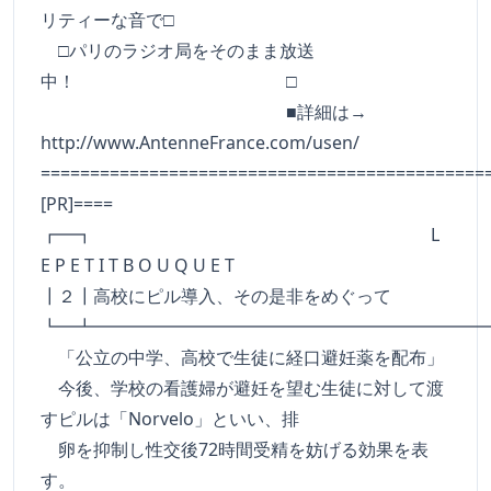
リティーな音で□
□パリのラジオ局をそのまま放送
中！ □
■詳細は→
http://www.AntenneFrance.com/usen/
=============================================
[PR]====
┏━┓ L
E P E T I T B O U Q U E T
┃２┃高校にピル導入、その是非をめぐって
┗━┻━━━━━━━━━━━━━━━━━━━━━━
「公立の中学、高校で生徒に経口避妊薬を配布」
今後、学校の看護婦が避妊を望む生徒に対して渡
すピルは「Norvelo」といい、排
卵を抑制し性交後72時間受精を妨げる効果を表
す。