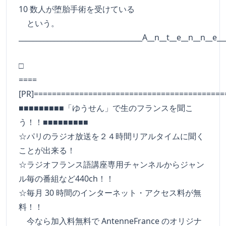
10 数人が堕胎手術を受けている
という。
___________________________________A__n__t__e__n__n__e__
□
====
[PR]==========================================
■■■■■■■■■「ゆうせん」で生のフランスを聞こ
う！！■■■■■■■■■
☆パリのラジオ放送を２４時間リアルタイムに聞く
ことが出来る！
☆ラジオフランス語講座専用チャンネルからジャン
ル毎の番組など440ch！！
☆毎月 30 時間のインターネット・アクセス料が無
料！！
今なら加入料無料で AntenneFrance のオリジナ