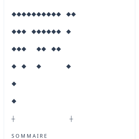
◆◆◆◆◆◆◆◆◆◆ ◆◆
◆◆◆ ◆◆◆◆◆◆ ◆
◆◆◆ ◆◆ ◆◆
◆ ◆ ◆ ◆
◆
◆
┼ ┼
S O M M A I R E