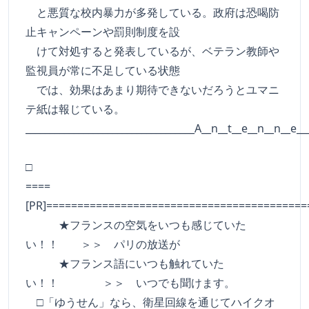
と悪質な校内暴力が多発している。政府は恐喝防
止キャンペーンや罰則制度を設
けて対処すると発表しているが、ベテラン教師や
監視員が常に不足している状態
では、効果はあまり期待できないだろうとユマニ
テ紙は報じている。
___________________________________A__n__t__e__n__n__e__
□
====
[PR]==========================================
★フランスの空気をいつも感じていた
い！！ ＞＞ パリの放送が
★フランス語にいつも触れていた
い！！ ＞＞ いつでも聞けます。
□「ゆうせん」なら、衛星回線を通じてハイクオ