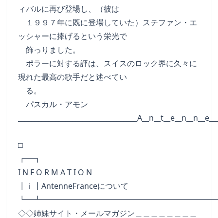
ィバルに再び登場し、（彼は
１９９７年に既に登場していた）ステファン・エ
ッシャーに捧げるという栄光で
飾っりました。
ポラーに対する評は、スイスのロック界に久々に
現れた最高の歌手だと述べてい
る。
パスカル・アモン
___________________________________A__n__t__e__n__n__e__
□
┏━
I N F O R M A T I O N
┃ｉ┃AntenneFranceについて
┗━┻━━━━━━━━━━━━━━━━━━━━━━
◇◇姉妹サイト・メールマガジン＿＿＿＿＿＿＿＿