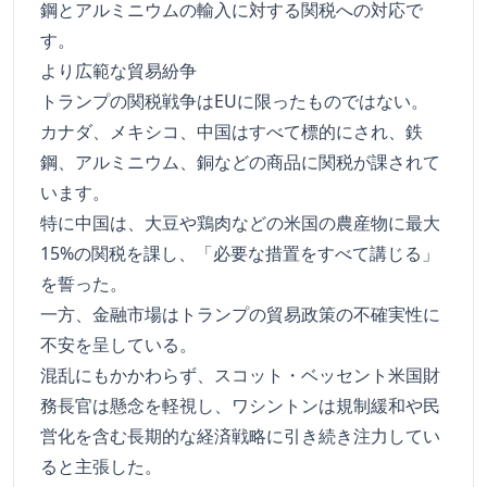
鋼とアルミニウムの輸入に対する関税への対応で
す。
より広範な貿易紛争
トランプの関税戦争はEUに限ったものではない。
カナダ、メキシコ、中国はすべて標的にされ、鉄
鋼、アルミニウム、銅などの商品に関税が課されて
います。
特に中国は、大豆や鶏肉などの米国の農産物に最大
15%の関税を課し、「必要な措置をすべて講じる」
を誓った。
一方、金融市場はトランプの貿易政策の不確実性に
不安を呈している。
混乱にもかかわらず、スコット・ベッセント米国財
務長官は懸念を軽視し、ワシントンは規制緩和や民
営化を含む長期的な経済戦略に引き続き注力してい
ると主張した。