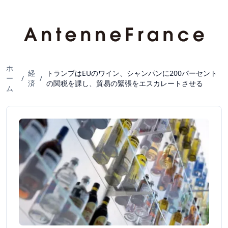
ホ
経
トランプはEUのワイン、シャンパンに200パーセント
ー
/
/
済
の関税を課し、貿易の緊張をエスカレートさせる
ム