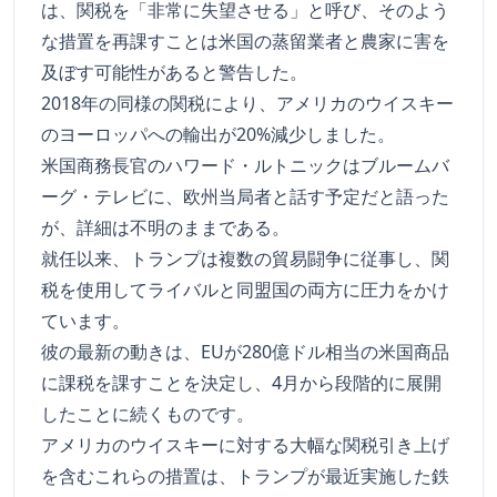
は、関税を「非常に失望させる」と呼び、そのよう
な措置を再課すことは米国の蒸留業者と農家に害を
及ぼす可能性があると警告した。
2018年の同様の関税により、アメリカのウイスキー
のヨーロッパへの輸出が20%減少しました。
米国商務長官のハワード・ルトニックはブルームバ
ーグ・テレビに、欧州当局者と話す予定だと語った
が、詳細は不明のままである。
就任以来、トランプは複数の貿易闘争に従事し、関
税を使用してライバルと同盟国の両方に圧力をかけ
ています。
彼の最新の動きは、EUが280億ドル相当の米国商品
に課税を課すことを決定し、4月から段階的に展開
したことに続くものです。
アメリカのウイスキーに対する大幅な関税引き上げ
を含むこれらの措置は、トランプが最近実施した鉄