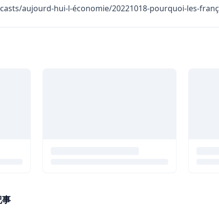
odcasts/aujourd-hui-l-économie/20221018-pourquoi-les-franç
記事