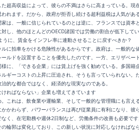
した超高収益によって、彼らの不満はさらに高まっている。現
思われます。だから、政府が拒否し続ける超利益税は人気があ
門家は、一般に信じられているのとは逆に、フランスでは資本
に対し、他のほとんどのOECD諸国では労働の割合が低下して
のように、賃金をインフレ率に連動させることに戻すべきか？
ラルに拍車をかける危険性があるからです。政府は、一般的な
シールドを設置することを優先したのです。一方、エリザベー
同様に、「できる企業」には賃上げを強く勧めている。多国籍
ネルギーコストの上昇に圧迫され、そうも言っていられない。
政治的な都合ではなく、経済的な現実なのである。
なければならない」企業も増えてきています
め。これは、飲食業や運輸業、そして一般的な管理職にも言え
にかかわらず、パワーバランスは再び従業員に有利になり、彼
でなく、在宅勤務や週休2日制など、労働条件の改善も必要です
その輪郭は変化しており、この新しい状況に対応しなければな