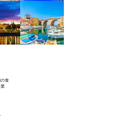
圏の食
産業
ル