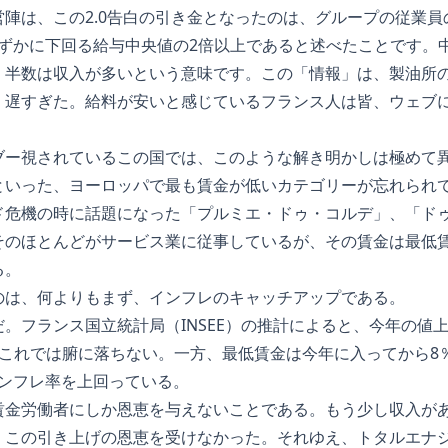
陣は、この2.0告白の引き金となったのは、グループの従業員の
をわずかに下回る給与中央値の2倍以上であると述べたことです
、半数は収入が多いという意味です。この「情報」は、製油所
、遅すぎた。給料が安いと感じているフランス人は皆、ウェブ
ブー視されているこの国では、このような解き明かしは極めて
といった、ヨーロッパで最も賃金が低いカテゴリーが忘れられ
ド危機の時に話題になった「プルミエ・ドゥ・コルデ」、「ド
そのほとんどがサービス業に従事しているが、その賃金は最低
る。
のは、何よりもまず、インフレのキャッチアップである。
。フランス国立統計局（INSEE）の推計によると、今年の値
これでは腑に落ちない。一方、最低賃金は今年に入ってから8％
、インフレ率を上回っている。
賃金労働者にしか恩恵を与えないことである。もう少し収入が
この引き上げの恩恵を受けなかった。それゆえ、トタルエナジー