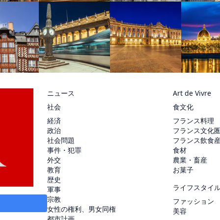
ニュース
Art de Vivre
社会
食文化
経済
フランス料理
政治
フランス文化
社会問題
フランス飲食
事件・犯罪
食材
外交
農業・畜産
教育
お菓子
歴史
ライフスタイ
軍事
宗教
ファッション
女性の権利、男女同権
美容
都市計画