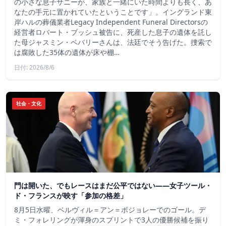
の小さな息子サニーが、家族と一緒にいた時間よりも長く、あ
なたの手元に置かれていたということです」。イングランド東
岸ハルの葬儀業者Legacy Independent Funeral Directorsの
経営者ロバート・ブッシュ被告に、死産した息子の遺体を託し
た母ジャスミン・ベバリーさんは、法廷でそう告げた。捜索で
は腐敗した35体の遺体が床や棚…
日付: 2026/8/6
社会・文化
門は開いた、でもレースはまだ公平ではない――女子ツール・
ド・フランスが映す「参加の格差」
8月5日水曜、ベルヴィル＝アン＝ボジョレーでのゴール。デ
ミ・フォレリングが渾身のスプリントで3人の優勝候補を振り