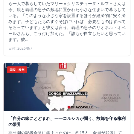
ら一人で暮らしていたマリー＝クリスティーヌ・ルフェさんは
今、娘と義理の息子の敷地に置かれた小さな住まいで暮らして
いる。「このような小さな家を設置するほうが経済的に安く済
みます。子どもたちのすぐそばにいれば、必要なものはすべて
そろっています」と彼女は言う。義理の息子のリオネル・オベ
ールさんも、こう付け加えた。「誰もが自立したいと思ってい
ます。彼…
日付: 2026/8/7
国際・欧州
「自分の家にとどまれ」——コルシカが問う、故郷を守る権利
の限界
非公開の記者会見に集まったのは、約15人。全員が武装して