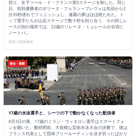
切り、女子ツール・ド・フランス第5ステージを制した。同じ
日、前回優勝者のポリーヌ・フェラン＝プレヴォは先頭から2
分35秒遅れでフィニッシュし、連覇の夢はほぼ絶たれた。ト
ップ選手たちが山岳ステージで数十秒を削り合う、その同じレ
ースの別の場所では、22歳のソレーヌ・ミュレールが合宿に
ノートパ…
日付: 2026/8/6
複合・横断
17歳の水泳選手と、シーツの下で動かなくなった配信者
8月3日の夜、17歳のミラン・ヴィオロン選手はスマートフォ
ンを開いた。数時間前、大規模な芸術水泳大会の決勝で、彼は
フランス代表として団体フリールーティンを泳ぎ切ったばかり