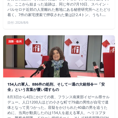
た。ここから始まった追跡は、同じ年の7月10日、スペイン・
バルセロナ近郊の人里離れた敷地にある秘密研究所へとたどり
着く。7件の家宅捜索で押収された量は計2.4トン、うち1.…
日付: 2026/8/6
国際・欧州
154人の軍人、886件の処刑、そして一通の大統領令ー「安
全」という言葉が覆い隠すもの
8月3日から4日にかけての夜、フランス南東部イゼール県サル
デュー。人口1200人ほどの小さな町で79歳の男性が自宅で遺
体となって見つかった。容疑をかけられた40歳の男を追うた
めに、当局が動員したのは154人を超える軍人、ヘリコプタ
ー、警察犬部隊、ドローン操縦チーム、そして特殊部隊GIGN