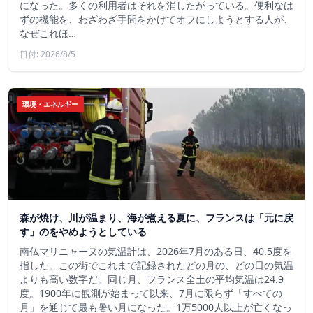
になった。多くの利用者はそれを消したがっている。便利なは
ずの機能を、わざわざ手間をかけてオフにしようとする人が、
なぜこれほ…
日付: 2026/8/5
環境・エネルギー
森が焼け、川が温まり、海が煮える夏に、フランスは「元に戻
す」のをやめようとしている
南仏マリニャーヌの気温計は、2026年7月のある日、40.5度を
指した。この街でこれまで記録されたどの月の、どの日の気温
よりも高い数字だ。同じ月、フランス全土の平均気温は24.9
度。1900年に観測が始まって以来、7月に限らず「すべての
月」を通じて最も暑い月になった。1万5000人以上が亡くなっ