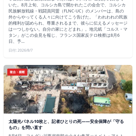
いた。8月上旬、コルシカ島で開かれたこの会合で、コルシカ
民族解放戦線・戦闘員同盟（FLNC-UC）のメンバーは、島の
外からやってくる人々に向けてこう告げた。「われわれの民族
的権利が認められ、尊重されるまで、彼らに伝えるメッセージ
は一つしかない。自分の家にとどまれ」。地元紙「コルス・マ
タン」がこの会見を報じ、フランス国家反テロ検察は8月6
日、予…
日付: 2026/8/7
複合・横断
太陽光パネル10枚と、記者ひとりの死——安全保障が「守る
もの」を問い直す
8月6日、ヨルダン川西岸南部の小さな集落ハルベト・アルト