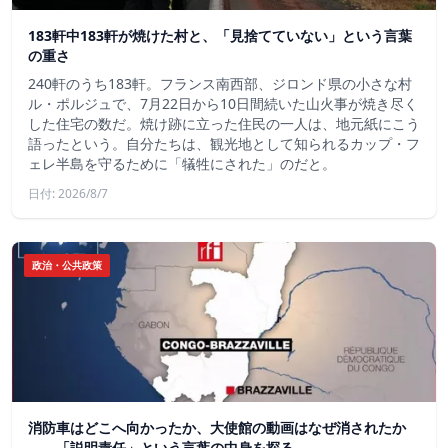
183軒中183軒が焼けた村と、「見捨てていない」という言葉
の重さ
240軒のうち183軒。フランス南西部、ジロンド県の小さな村
ル・ポルジュで、7月22日から10日間続いた山火事が焼き尽く
した住宅の数だ。焼け跡に立った住民の一人は、地元紙にこう
語ったという。自分たちは、観光地として知られるカップ・フ
ェレ半島を守るために「犠牲にされた」のだと。
日付: 2026/8/7
政治・公共政策
消防車はどこへ向かったか、大使館の動画はなぜ消されたか
——「説明責任」という言葉の中身を探る