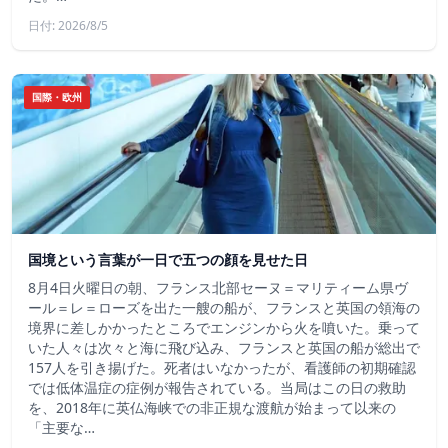
日付: 2026/8/5
国際・欧州
国境という言葉が一日で五つの顔を見せた日
8月4日火曜日の朝、フランス北部セーヌ＝マリティーム県ヴ
ール＝レ＝ローズを出た一艘の船が、フランスと英国の領海の
境界に差しかかったところでエンジンから火を噴いた。乗って
いた人々は次々と海に飛び込み、フランスと英国の船が総出で
157人を引き揚げた。死者はいなかったが、看護師の初期確認
では低体温症の症例が報告されている。当局はこの日の救助
を、2018年に英仏海峡での非正規な渡航が始まって以来の
「主要な…