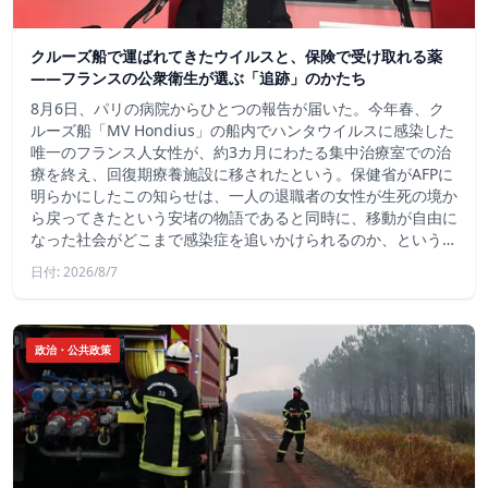
クルーズ船で運ばれてきたウイルスと、保険で受け取れる薬
――フランスの公衆衛生が選ぶ「追跡」のかたち
8月6日、パリの病院からひとつの報告が届いた。今年春、ク
ルーズ船「MV Hondius」の船内でハンタウイルスに感染した
唯一のフランス人女性が、約3カ月にわたる集中治療室での治
療を終え、回復期療養施設に移されたという。保健省がAFPに
明らかにしたこの知らせは、一人の退職者の女性が生死の境か
ら戻ってきたという安堵の物語であると同時に、移動が自由に
なった社会がどこまで感染症を追いかけられるのか、という…
日付: 2026/8/7
政治・公共政策