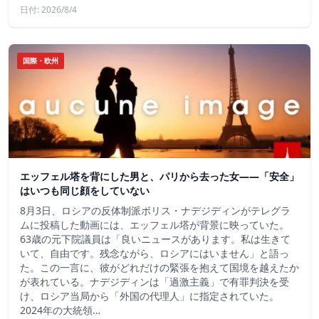
日付: 2026/8/4
国際・欧州
エッフェル塔を背にした男と、パリから去った女——「安全」
はいつも同じ顔をしていない
8月3日、ロシアの反体制派ボリス・ナデジディンがテレグラ
ムに投稿した動画には、エッフェル塔が背景に映っていた。
63歳の元下院議員は「良いニュースがあります。私は生きて
いて、自由です。残念ながら、ロシアにはいません」と語っ
た。この一言に、彼がどれだけの緊張を抱えて国境を越えたか
が表れている。ナデジディンは「過激主義」で有罪判決を受
け、ロシア当局から「外国の代理人」に指定されていた。
2024年の大統領…