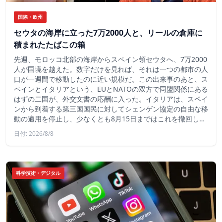
国際・欧州
セウタの海岸に立った7万2000人と、リールの倉庫に
積まれたたばこの箱
先週、モロッコ北部の海岸からスペイン領セウタへ、7万2000
人が国境を越えた。数字だけを見れば、それは一つの都市の人
口が一週間で移動したのに近い規模だ。この出来事のあと、ス
ペインとイタリアという、EUとNATOの双方で同盟関係にある
はずの二国が、外交文書の応酬に入った。イタリアは、スペイ
ンから到着する第三国国民に対してシェンゲン協定の自由な移
動の適用を停止し、少なくとも8月15日まではこれを撤回し…
日付: 2026/8/8
科学技術・デジタル