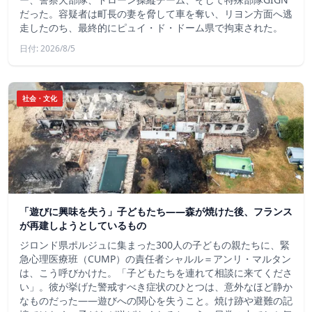
だった。容疑者は町長の妻を脅して車を奪い、リヨン方面へ逃
走したのち、最終的にピュイ・ド・ドーム県で拘束された。
日付: 2026/8/5
社会・文化
「遊びに興味を失う」子どもたち——森が焼けた後、フランス
が再建しようとしているもの
ジロンド県ポルジュに集まった300人の子どもの親たちに、緊
急心理医療班（CUMP）の責任者シャルル＝アンリ・マルタン
は、こう呼びかけた。「子どもたちを連れて相談に来てくださ
い」。彼が挙げた警戒すべき症状のひとつは、意外なほど静か
なものだった――遊びへの関心を失うこと。焼け跡や避難の記