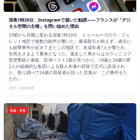
深夜1時20分、Instagramで届いた勧誘――フランスが「デジ
タル空間の主権」を問い始めた理由
日曜から月曜に変わる深夜1時20分、トゥールーズのラ・フォ
レット地区で複数の銃声が響いた。麻薬取引が絶えず、過去に
も銃撃事件が起きてきたこの地区で、未成年者1人が撃たれ、
生死をさまよう重体となった。逃走した車からはカラシニコフ
型突撃銃と拳銃、防弾ベスト2着が見つかり、18歳と24歳の男
2人が組織的な集団による殺人未遂の容疑で正式に訴追され
た。取り調べで24歳の容疑者が語った言葉が、この事件をた
だの…
日付: 2026/8/8
社会・文化