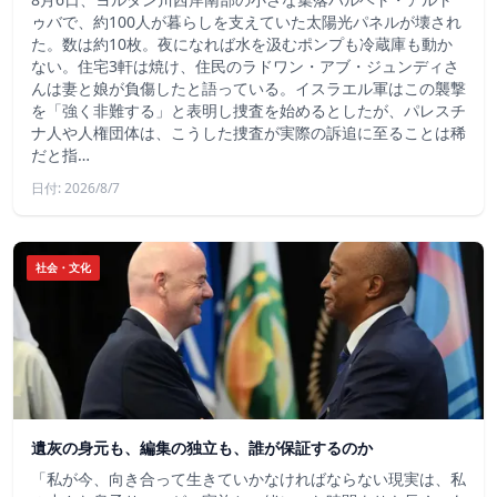
ゥバで、約100人が暮らしを支えていた太陽光パネルが壊され
た。数は約10枚。夜になれば水を汲むポンプも冷蔵庫も動か
ない。住宅3軒は焼け、住民のラドワン・アブ・ジュンディさ
んは妻と娘が負傷したと語っている。イスラエル軍はこの襲撃
を「強く非難する」と表明し捜査を始めるとしたが、パレスチ
ナ人や人権団体は、こうした捜査が実際の訴追に至ることは稀
だと指…
日付: 2026/8/7
社会・文化
遺灰の身元も、編集の独立も、誰が保証するのか
「私が今、向き合って生きていかなければならない現実は、私