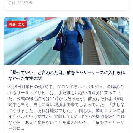
日付: 2026/8/5
社会・文化
「帰っていい」と言われた日、猫をキャリーケースに入れられ
なかった女性の話
8月3日月曜日の朝7時半、ジロンド県ル・ポルジュ。退職者の
エヴリーヌ・ドリビエは、まだ誰もいない道路脇に立ってい
た。公式の帰宅許可は14時からだったが、彼女はそれより6時
間半も早く、自宅に近い場所まで来てしまっていた。「少し楽
になりました。あれは地獄でした」。同じ頃、隣町コランでは
イザベルという女性が、避難していた自宅への帰宅を許可され
ながら、あえて戻らないことを選んでいた。「猫をキャリーケ
ースに…