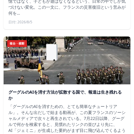
憶ではなく、子どもが遊ばなくなるという、日常の中でしか気
づけない変化。この一文に、フランスの災害復旧という営みが
何を…
日付: 2026/8/5
複合・横断
グーグルのAIを消す方法が拡散する国で、報道は生き残れる
か
「グーグルのAIを消すための、とても簡単なチュートリア
ル」。そんな出だしで始まる動画が、この夏フランスのソーシ
ャルメディアで次々と再生されている。7月22日以降、グーグ
ルで何かを検索すると、見慣れたリンクの並びより先に、
AI「ジェミニ」が生成した要約がまず目に飛び込んでくるよう