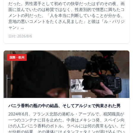
だった。男性選手として初めての快挙だったはずのその夜、画
面に並んでいたのは称賛ではなく、性差別的で憎悪に満ちたコ
メントの列だった。「人を本当に判断していることが分かる、
意地の悪いコメントをたくさん見ました」と彼は『ル・パリジ
ャン』…
日付: 2026/8/6
国際・欧州
バニラ香料の瓶の中の結晶、そしてアルジェで拘束された男
2024年6月、フランス北部の港町ル・アーブルで、税関職員が
一つのコンテナに目を止めた。中身はメキシコ発、スペイン向
けの人工バニラ香料のボトル。ラベルには何の異常もない。だ
が分析の結果、その液体にはメタンフェタミンが溶け込んでい