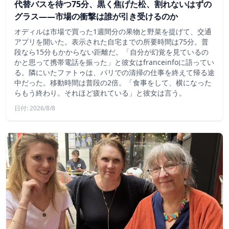
代替バスを待つ75分、黒く焦げた松、割れないはずの
グラス——市場の衝撃は誰が引き受けるのか
オディルは市場で買った1週間分の果物と野菜を提げて、交通
アプリを開いた。表示された自宅までの所要時間は75分。普
段なら15分もかからない距離だ。「自分が幻覚を見ているの
かと思って携帯電話を振った」と彼女はfranceinfoに語ってい
る。隣にいたファトゥは、パリでの清掃の仕事を終えて帰る途
中だった。移動時間は普段の2倍。「食事をして、横になった
らもう終わり。それほど疲れている」と彼女は言う。
日付: 2026/8/8