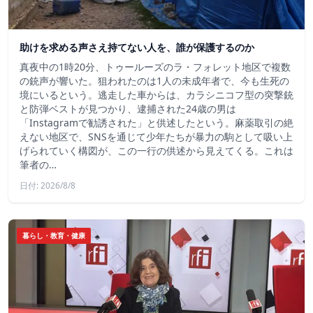
助けを求める声さえ持てない人を、誰が保護するのか
真夜中の1時20分、トゥールーズのラ・フォレット地区で複数
の銃声が響いた。狙われたのは1人の未成年者で、今も生死の
境にいるという。逃走した車からは、カラシニコフ型の突撃銃
と防弾ベストが見つかり、逮捕された24歳の男は
「Instagramで勧誘された」と供述したという。麻薬取引の絶
えない地区で、SNSを通じて少年たちが暴力の駒として吸い上
げられていく構図が、この一行の供述から見えてくる。これは
筆者の…
日付: 2026/8/8
暮らし・教育・健康