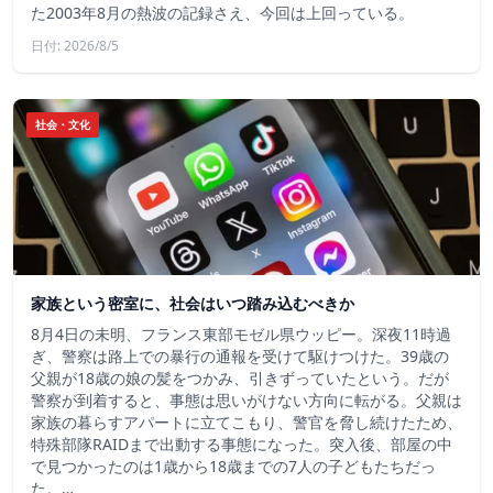
た2003年8月の熱波の記録さえ、今回は上回っている。
日付: 2026/8/5
社会・文化
家族という密室に、社会はいつ踏み込むべきか
8月4日の未明、フランス東部モゼル県ウッピー。深夜11時過
ぎ、警察は路上での暴行の通報を受けて駆けつけた。39歳の
父親が18歳の娘の髪をつかみ、引きずっていたという。だが
警察が到着すると、事態は思いがけない方向に転がる。父親は
家族の暮らすアパートに立てこもり、警官を脅し続けたため、
特殊部隊RAIDまで出動する事態になった。突入後、部屋の中
で見つかったのは1歳から18歳までの7人の子どもたちだっ
た。…