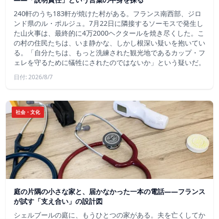
240軒のうち183軒が焼けた村がある。フランス南西部、ジロ
ンド県のル・ポルジュ。7月22日に隣接するソーモスで発生し
た山火事は、最終的に4万2000ヘクタールを焼き尽くした。こ
の村の住民たちは、いま静かな、しかし根深い疑いを抱いてい
る。「自分たちは、もっと洗練された観光地であるカップ・フ
ェレを守るために犠牲にされたのではないか」という疑いだ。
日付: 2026/8/7
社会・文化
庭の片隅の小さな家と、届かなかった一本の電話——フランス
が試す「支え合い」の設計図
シェルブールの庭に、もうひとつの家がある。夫を亡くしてか