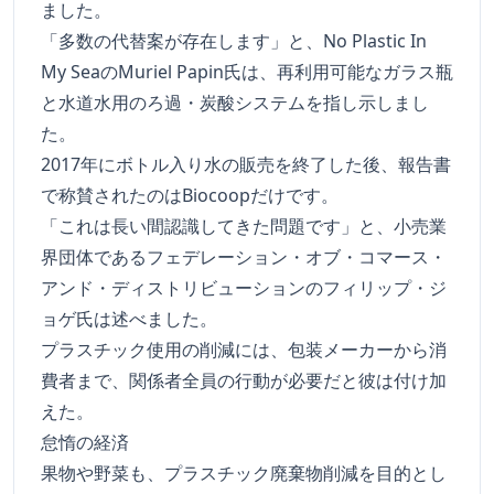
ました。
「多数の代替案が存在します」と、No Plastic In
My SeaのMuriel Papin氏は、再利用可能なガラス瓶
と水道水用のろ過・炭酸システムを指し示しまし
た。
2017年にボトル入り水の販売を終了した後、報告書
で称賛されたのはBiocoopだけです。
「これは長い間認識してきた問題です」と、小売業
界団体であるフェデレーション・オブ・コマース・
アンド・ディストリビューションのフィリップ・ジ
ョゲ氏は述べました。
プラスチック使用の削減には、包装メーカーから消
費者まで、関係者全員の行動が必要だと彼は付け加
えた。
怠惰の経済
果物や野菜も、プラスチック廃棄物削減を目的とし