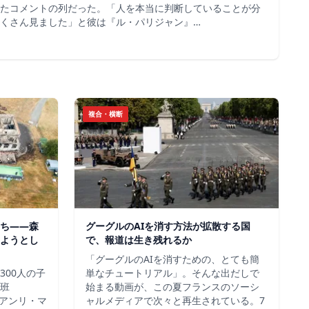
たコメントの列だった。「人を本当に判断していることが分
くさん見ました」と彼は『ル・パリジャン』…
複合・横断
ち——森
グーグルのAIを消す方法が拡散する国
ようとし
で、報道は生き残れるか
「グーグルのAIを消すための、とても簡
300人の子
単なチュートリアル」。そんな出だしで
班
始まる動画が、この夏フランスのソーシ
＝アンリ・マ
ャルメディアで次々と再生されている。7