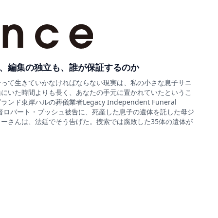
、編集の独立も、誰が保証するのか
合って生きていかなければならない現実は、私の小さな息子サニ
緒にいた時間よりも長く、あなたの手元に置かれていたというこ
ド東岸ハルの葬儀業者Legacy Independent Funeral
sの経営者ロバート・ブッシュ被告に、死産した息子の遺体を託した母ジ
ーさんは、法廷でそう告げた。捜索では腐敗した35体の遺体が