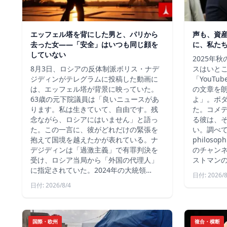
エッフェル塔を背にした男と、パリから
声も、資
去った女——「安全」はいつも同じ顔を
に、私た
していない
2025年
8月3日、ロシアの反体制派ボリス・ナデ
スはいと
ジディンがテレグラムに投稿した動画に
「YouT
は、エッフェル塔が背景に映っていた。
の文章を
63歳の元下院議員は「良いニュースがあ
よ」。ポ
ります。私は生きていて、自由です。残
た。コメ
念ながら、ロシアにはいません」と語っ
る彼は、
た。この一言に、彼がどれだけの緊張を
い。調べて
抱えて国境を越えたかが表れている。ナ
philos
デジディンは「過激主義」で有罪判決を
のチャン
受け、ロシア当局から「外国の代理人」
ストマン
に指定されていた。2024年の大統領…
日付: 2026/8
日付: 2026/8/4
国際・欧州
複合・横断