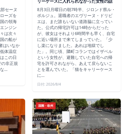
リーケースに入れられなかった女性の話
北部セーヌ
8月3日月曜日の朝7時半、ジロンド県ル・
ローズを
ポルジュ。退職者のエヴリーヌ・ドリビ
国の領海
エは、まだ誰もいない道路脇に立ってい
エンジン
た。公式の帰宅許可は14時からだった
々は次々
が、彼女はそれより6時間半も早く、自宅
国の船が
に近い場所まで来てしまっていた。「少
死者はいなか
し楽になりました。あれは地獄でし
低体温症
た」。同じ頃、隣町コランではイザベル
はこの日
という女性が、避難していた自宅への帰
での非正規
宅を許可されながら、あえて戻らないこ
な…
とを選んでいた。「猫をキャリーケース
に…
日付: 2026/8/4
国際・欧州