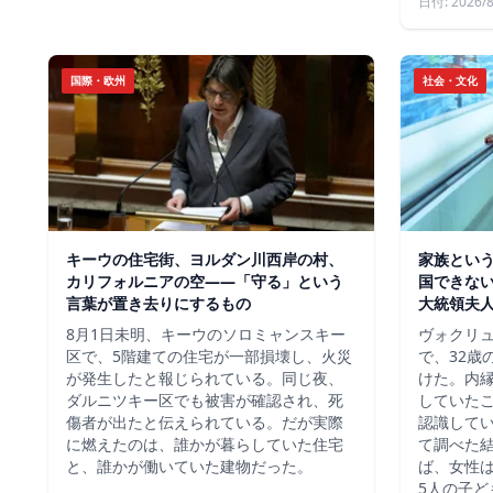
日付: 2026/8
国際・欧州
社会・文化
キーウの住宅街、ヨルダン川西岸の村、
家族という
カリフォルニアの空——「守る」という
国できな
言葉が置き去りにするもの
大統領夫
8月1日未明、キーウのソロミャンスキー
ヴォクリ
区で、5階建ての住宅が一部損壊し、火災
で、32歳
が発生したと報じられている。同じ夜、
けた。内
ダルニツキー区でも被害が確認され、死
していた
傷者が出たと伝えられている。だが実際
認識して
に燃えたのは、誰かが暮らしていた住宅
て調べた
と、誰かが働いていた建物だった。
ば、女性は
5人の子