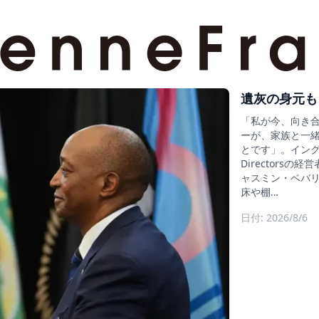
遺灰の身元も
「私が今、向き
ーが、家族と一
とです」。イングラン
Director
ャスミン・ベバリ
床や棚…
日付: 2026/8/6