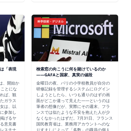
科学技術・デジタル
は「表現
検索窓の向こうに何を賭けているのか
——GAFAと国家、真実の値段
チは、開始か
金曜日の夜、パリの小学校教員が自分の
ることにな
研修記録を管理するシステムにログイン
れば、観
しようとしたら、いつも通りのはずの画
たガラス
面がどこか違って見えた——というのは
女は、以
筆者の想像だが、実際にその週末、フラ
に参加し
ンスでは似たような不安を抱えた人が少
掲げるヤ
なくなかったはずだ。7月31日、フランス
る意見書
国民教育省は、業務用アカウントへのな
レスチナ
りすましによって「多数」の職員の個人