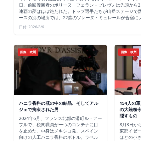
日、前回優勝者のポリーヌ・フェラン＝プレヴォは先頭から2
連覇の夢はほぼ絶たれた。トップ選手たちが山岳ステージで
ースの別の場所では、22歳のソレーヌ・ミュレールが合宿に
日付: 2026/8/6
国際・欧州
国際・欧州
バニラ香料の瓶の中の結晶、そしてアル
154人の
ジェで拘束された男
の大統領
隠すもの
2024年6月、フランス北部の港町ル・アー
ブルで、税関職員が一つのコンテナに目
8月3日か
を止めた。中身はメキシコ発、スペイン
東部イゼー
向けの人工バニラ香料のボトル。ラベル
ほどの小さ