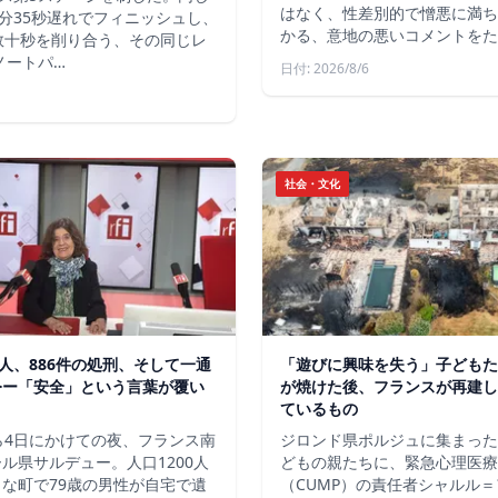
はなく、性差別的で憎悪に満ち
分35秒遅れでフィニッシュし、
かる、意地の悪いコメントをた
数十秒を削り合う、その同じレ
ノートパ…
日付: 2026/8/6
社会・文化
軍人、886件の処刑、そして一通
「遊びに興味を失う」子どもた
令ー「安全」という言葉が覆い
が焼けた後、フランスが再建し
ているもの
ら4日にかけての夜、フランス南
ジロンド県ポルジュに集まった
ル県サルデュー。人口1200人
どもの親たちに、緊急心理医療
な町で79歳の男性が自宅で遺
（CUMP）の責任者シャルル