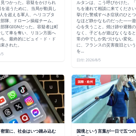
て見つかった。容疑をかけられ
ルタンは、こう呼びかけた。「
男を追うために、当局が動員し
ちを連れて相談に来てください
4人を超える軍人、ヘリコプタ
挙げた警戒すべき症状のひとつ
犬部隊、ドローン操縦チーム、
なほど静かなものだった――遊
部隊GIGNだった。容疑者は町
心を失うこと。焼け跡や避難の
脅して車を奪い、リヨン方面へ
なく、子どもが遊ばなくなると
のち、最終的にピュイ・ド・ド
常の中でしか気づけない変化。
拘束された。
に、フランスの災害復旧という
を…
/5
日付: 2026/8/5
国際・欧州
う密室に、社会はいつ踏み込む
国境という言葉が一日で五つの