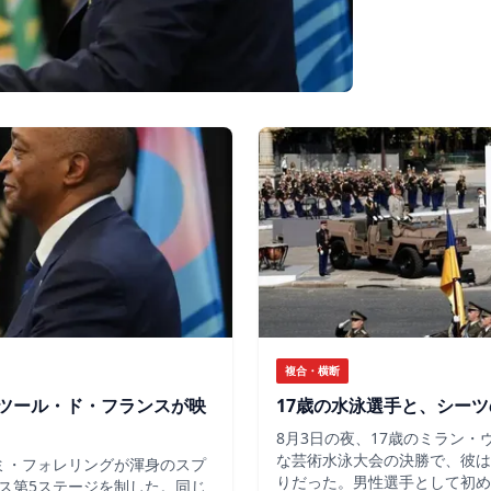
複合・横断
ツール・ド・フランスが映
17歳の水泳選手と、シー
8月3日の夜、17歳のミラン
な芸術水泳大会の決勝で、彼は
ミ・フォレリングが渾身のスプ
りだった。男性選手として初め
ス第5ステージを制した。同じ