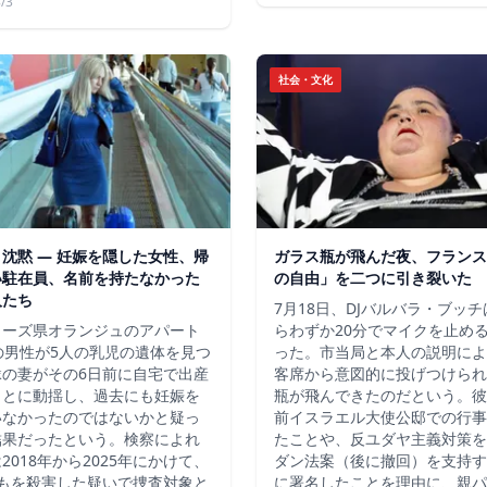
/3
社会・文化
沈黙 ― 妊娠を隠した女性、帰
ガラス瓶が飛んだ夜、フランス
い駐在員、名前を持たなかった
の自由」を二つに引き裂いた
人たち
7月18日、DJバルバラ・ブッ
ューズ県オランジュのアパート
らわずか20分でマイクを止め
の男性が5人の乳児の遺体を見つ
った。市当局と本人の説明によ
縁の妻がその6日前に自宅で出産
客席から意図的に投げつけられ
ことに動揺し、過去にも妊娠を
瓶が飛んできたのだという。彼
いなかったのではないかと疑っ
前イスラエル大使公邸での行事
結果だったという。検察によれ
たことや、反ユダヤ主義対策を
2018年から2025年にかけて、
ダン法案（後に撤回）を支持す
どもを殺害した疑いで捜査対象と
に署名したことを理由に、親パ