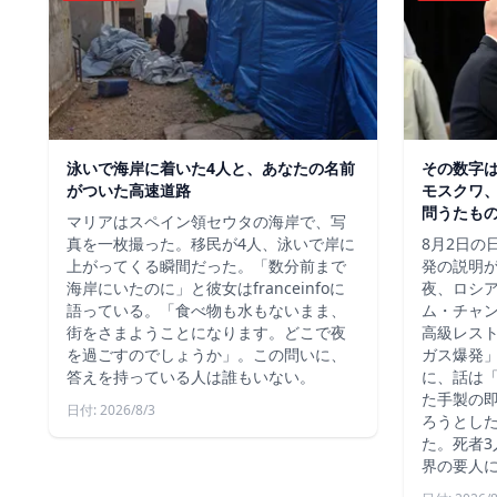
泳いで海岸に着いた4人と、あなたの名前
その数字
がついた高速道路
モスクワ、
問うたも
マリアはスペイン領セウタの海岸で、写
真を一枚撮った。移民が4人、泳いで岸に
8月2日の
上がってくる瞬間だった。「数分前まで
発の説明
海岸にいたのに」と彼女はfranceinfoに
夜、ロシ
語っている。「食べ物も水もないまま、
ム・チャ
街をさまようことになります。どこで夜
高級レス
を過ごすのでしょうか」。この問いに、
ガス爆発
答えを持っている人は誰もいない。
に、話は
た手製の
日付: 2026/8/3
ろうとし
た。死者3
界の要人