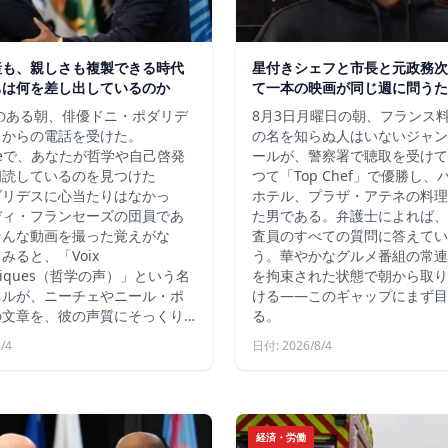
産も、親しさも複製できる時代
星付きシェフと市長と元政務次
ちは何を差し出しているのか
て一本の映画が同じ週に問うた
秋のある朝、俳優ドニ・ポダリデ
8月3日月曜日の朝、フランス
こからの電話を受けた。
の名を知らぬ人はいないジャン
ubeで、あなたが哲学や自己啓発
ールが、警察署で聴取を受けて
朗読しているのを見つけた
つて「Top Chef」で優勝し
ダリデスに心当たりはなかっ
ホテル、プラザ・アテネの料理
ディ・フランセーズの団員であ
た男である。弁護士によれば、
そんな動画を撮った覚えがな
査員のすべての質問に答えてい
みると、「Voix
う。華やかなグルメ番組の常連
ophiques（哲学の声）」という名
を拘束された状態で朝から取り
ネルが、ニーチェやニール・ポ
ける――このギャップにまず目
の文章を、彼の声質にそっくり…
る。
/4
日付: 2026/8/4
経済・労働