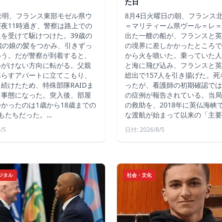
た日
未明、フランス東部モゼル県ウ
8月4日火曜日の朝、フランス
夜11時過ぎ、警察は路上での
＝マリティーム県ヴール＝レ＝
を受けて駆けつけた。39歳の
出た一艘の船が、フランスと英
歳の娘の髪をつかみ、引きずっ
の境界に差しかかったところで
いう。だが警察が到着すると、
から火を噴いた。乗っていた人
いがけない方向に転がる。父親
と海に飛び込み、フランスと英
暮らすアパートに立てこもり、
総出で157人を引き揚げた。
続けたため、特殊部隊RAIDま
ったが、看護師の初期確認では
る事態になった。突入後、部屋
の症例が報告されている。当局
かったのは1歳から18歳までの
の救助を、2018年に英仏海峡
もたちだった。…
な渡航が始まって以来の「主要
/5
日付: 2026/8/5
ジタル
社会・文化