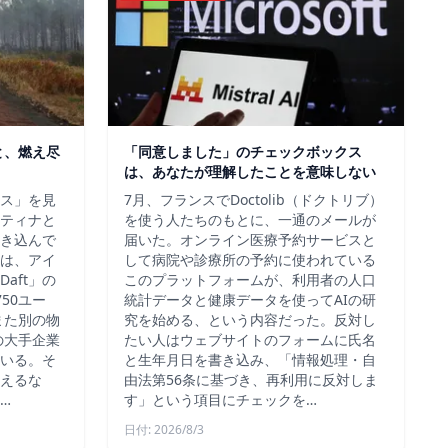
と、燃え尽
「同意しました」のチェックボックス
は、あなたが理解したことを意味しない
ス」を見
7月、フランスでDoctolib（ドクトリブ）
ティナと
を使う人たちのもとに、一通のメールが
き込んで
届いた。オンライン医療予約サービスと
は、アイ
して病院や診療所の予約に使われている
aft」の
このプラットフォームが、利用者の人口
50ユー
統計データと健康データを使ってAIの研
また別の物
究を始める、という内容だった。反対し
の大手企業
たい人はウェブサイトのフォームに氏名
いる。そ
と生年月日を書き込み、「情報処理・自
えるな
由法第56条に基づき、再利用に反対しま
…
す」という項目にチェックを…
日付: 2026/8/3