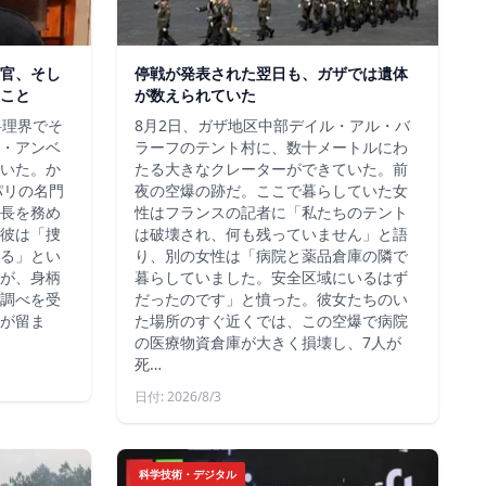
官、そし
停戦が発表された翌日も、ガザでは遺体
こと
が数えられていた
料理界でそ
8月2日、ガザ地区中部デイル・アル・バ
・アンベ
ラーフのテント村に、数十メートルにわ
いた。か
たる大きなクレーターができていた。前
、パリの名門
夜の空爆の跡だ。ここで暮らしていた女
長を務め
性はフランスの記者に「私たちのテント
彼は「捜
は破壊され、何も残っていません」と語
る」とい
り、別の女性は「病院と薬品倉庫の隣で
が、身柄
暮らしていました。安全区域にいるはず
調べを受
だったのです」と憤った。彼女たちのい
が留ま
た場所のすぐ近くでは、この空爆で病院
の医療物資倉庫が大きく損壊し、7人が
死…
日付: 2026/8/3
科学技術・デジタル