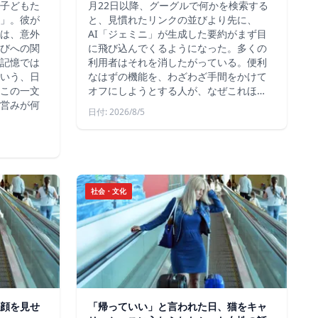
子どもた
月22日以降、グーグルで何かを検索する
」。彼が
と、見慣れたリンクの並びより先に、
は、意外
AI「ジェミニ」が生成した要約がまず目
びへの関
に飛び込んでくるようになった。多くの
記憶では
利用者はそれを消したがっている。便利
いう、日
なはずの機能を、わざわざ手間をかけて
この一文
オフにしようとする人が、なぜこれほ…
営みが何
日付: 2026/8/5
社会・文化
顔を見せ
「帰っていい」と言われた日、猫をキャ