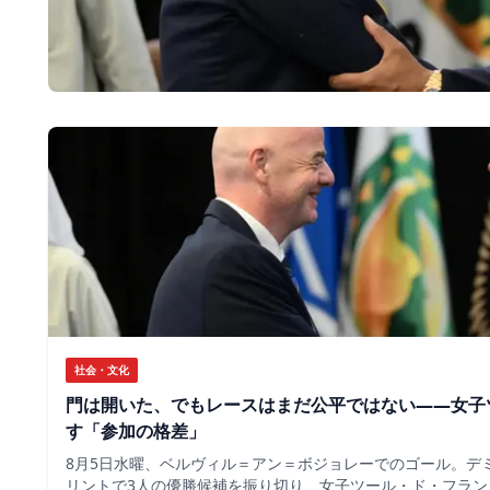
社会・文化
門は開いた、でもレースはまだ公平ではない――女子
す「参加の格差」
8月5日水曜、ベルヴィル＝アン＝ボジョレーでのゴール。デ
リントで3人の優勝候補を振り切り、女子ツール・ド・フラン