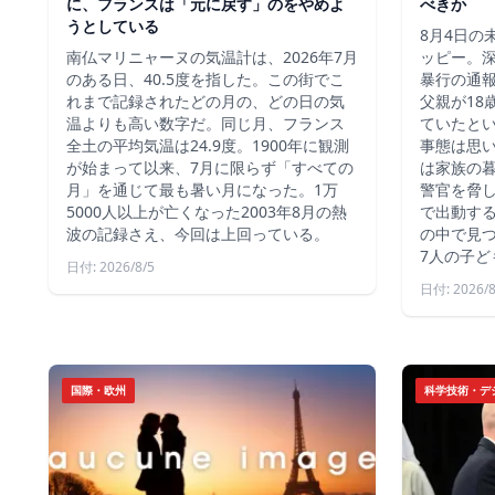
に、フランスは「元に戻す」のをやめよ
べきか
うとしている
8月4日の
南仏マリニャーヌの気温計は、2026年7月
ッピー。深
のある日、40.5度を指した。この街でこ
暴行の通報
れまで記録されたどの月の、どの日の気
父親が18
温よりも高い数字だ。同じ月、フランス
ていたと
全土の平均気温は24.9度。1900年に観測
事態は思
が始まって以来、7月に限らず「すべての
は家族の
月」を通じて最も暑い月になった。1万
警官を脅し
5000人以上が亡くなった2003年8月の熱
で出動す
波の記録さえ、今回は上回っている。
の中で見つ
7人の子ど
日付: 2026/8/5
日付: 2026/8
国際・欧州
科学技術・デ