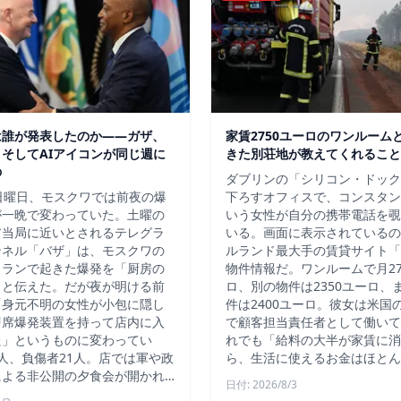
は誰が発表したのか——ガザ、
家賃2750ユーロのワンルーム
そしてAIアイコンが同じ週に
きた別荘地が教えてくれること
の
ダブリンの「シリコン・ドック
日曜日、モスクワでは前夜の爆
下ろすオフィスで、コンスタン
が一晩で変わっていた。土曜の
いう女性が自分の携帯電話を覗
ア当局に近いとされるテレグラ
いる。画面に表示されているの
ンネル「バザ」は、モスクワの
ルランド最大手の賃貸サイト「D
トランで起きた爆発を「厨房の
物件情報だ。ワンルームで月27
」と伝えた。だが夜が明ける前
ロ、別の物件は2350ユーロ、
「身元不明の女性が小包に隠し
件は2400ユーロ。彼女は米国
即席爆発装置を持って店内に入
で顧客担当責任者として働いて
た」というものに変わってい
れでも「給料の大半が家賃に消
人、負傷者21人。店では軍や政
ら、生活に使えるお金はほとん
による非公開の夕食会が開かれ…
日付: 2026/8/3