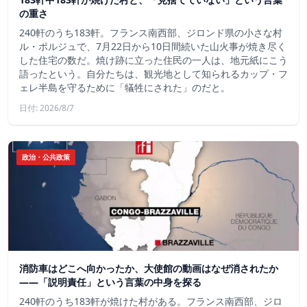
の重さ
240軒のうち183軒。フランス南西部、ジロンド県の小さな村
ル・ポルジュで、7月22日から10日間続いた山火事が焼き尽く
した住宅の数だ。焼け跡に立った住民の一人は、地元紙にこう
語ったという。自分たちは、観光地として知られるカップ・フ
ェレ半島を守るために「犠牲にされた」のだと。
日付: 2026/8/7
政治・公共政策
消防車はどこへ向かったか、大使館の動画はなぜ消されたか
——「説明責任」という言葉の中身を探る
240軒のうち183軒が焼けた村がある。フランス南西部、ジロ