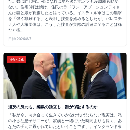
た。数は約10枚。夜になれば水を汲むポンプも冷蔵庫も動か
ない。住宅3軒は焼け、住民のラドワン・アブ・ジュンディさ
んは妻と娘が負傷したと語っている。イスラエル軍はこの襲撃
を「強く非難する」と表明し捜査を始めるとしたが、パレスチ
ナ人や人権団体は、こうした捜査が実際の訴追に至ることは稀
だと指…
日付: 2026/8/7
社会・文化
遺灰の身元も、編集の独立も、誰が保証するのか
「私が今、向き合って生きていかなければならない現実は、私
の小さな息子サニーが、家族と一緒にいた時間よりも長く、あ
なたの手元に置かれていたということです」。イングランド東