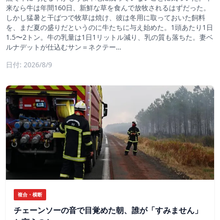
来なら牛は年間160日、新鮮な草を食んで放牧されるはずだった。
しかし猛暑と干ばつで牧草は焼け、彼は冬用に取っておいた飼料
を、まだ夏の盛りだというのに牛たちに与え始めた。1頭あたり1日
1.5〜2トン。牛の乳量は1日1リットル減り、乳の質も落ちた。妻ベ
ルナデットが仕込むサン＝ネクテー…
日付: 2026/8/9
複合・横断
チェーンソーの音で目覚めた朝、誰が「すみません」