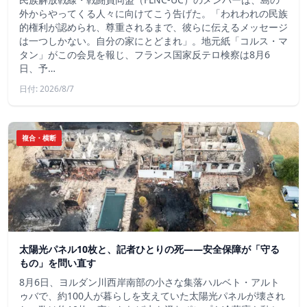
外からやってくる人々に向けてこう告げた。「われわれの民族
的権利が認められ、尊重されるまで、彼らに伝えるメッセージ
は一つしかない。自分の家にとどまれ」。地元紙「コルス・マ
タン」がこの会見を報じ、フランス国家反テロ検察は8月6
日、予…
日付: 2026/8/7
複合・横断
太陽光パネル10枚と、記者ひとりの死——安全保障が「守る
もの」を問い直す
8月6日、ヨルダン川西岸南部の小さな集落ハルベト・アルト
ゥバで、約100人が暮らしを支えていた太陽光パネルが壊され