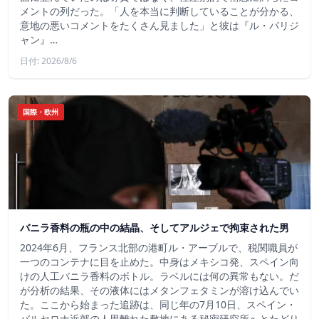
メントの列だった。「人を本当に判断していることが分かる、
意地の悪いコメントをたくさん見ました」と彼は『ル・パリジ
ャン』…
日付: 2026/8/6
国際・欧州
バニラ香料の瓶の中の結晶、そしてアルジェで拘束された男
2024年6月、フランス北部の港町ル・アーブルで、税関職員が
一つのコンテナに目を止めた。中身はメキシコ発、スペイン向
けの人工バニラ香料のボトル。ラベルには何の異常もない。だ
が分析の結果、その液体にはメタンフェタミンが溶け込んでい
た。ここから始まった追跡は、同じ年の7月10日、スペイン・
バルセロナ近郊の人里離れた敷地にある秘密研究所へとたどり