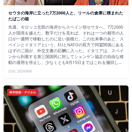
セウタの海岸に立った7万2000人と、リールの倉庫に積まれた
たばこの箱
先週、モロッコ北部の海岸からスペイン領セウタへ、7万2000
人が国境を越えた。数字だけを見れば、それは一つの都市の人
口が一週間で移動したのに近い規模だ。この出来事のあと、ス
ペインとイタリアという、EUとNATOの双方で同盟関係にある
はずの二国が、外交文書の応酬に入った。イタリアは、スペイ
ンから到着する第三国国民に対してシェンゲン協定の自由な移
動の適用を停止し、少なくとも8月15日まではこれを撤回し…
日付: 2026/8/8
科学技術・デジタル