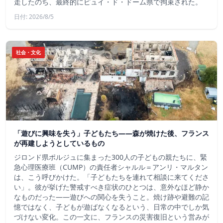
走したのち、最終的にピュイ・ド・ドーム県で拘束された。
日付: 2026/8/5
社会・文化
「遊びに興味を失う」子どもたち——森が焼けた後、フランス
が再建しようとしているもの
ジロンド県ポルジュに集まった300人の子どもの親たちに、緊
急心理医療班（CUMP）の責任者シャルル＝アンリ・マルタン
は、こう呼びかけた。「子どもたちを連れて相談に来てくださ
い」。彼が挙げた警戒すべき症状のひとつは、意外なほど静か
なものだった――遊びへの関心を失うこと。焼け跡や避難の記
憶ではなく、子どもが遊ばなくなるという、日常の中でしか気
づけない変化。この一文に、フランスの災害復旧という営みが