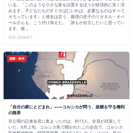
いる。「このような小さな家を設置するほうが経済的に安く済
みます。子どもたちのすぐそばにいれば、必要なものはすべて
そろっています」と彼女は言う。義理の息子のリオネル・オベ
ールさんも、こう付け加えた。「誰もが自立したいと思ってい
ます。彼…
日付: 2026/8/7
国際・欧州
「自分の家にとどまれ」——コルシカが問う、故郷を守る権利
の限界
非公開の記者会見に集まったのは、約15人。全員が武装して
いた。8月上旬、コルシカ島で開かれたこの会合で、コルシカ
民族解放戦線・戦闘員同盟（FLNC-UC）のメンバーは、島の