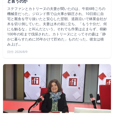
と言うのか
ステファンとカトリーヌの夫妻が聞いたのは、午前6時ごろの
機械音だった。ジロンド県で山火事が鎮圧され、10日前に自
宅と厩舎を守り抜いたと安心した翌朝、道路沿いで林業会社が
木を切り倒していた。夫妻は木の前に立ち、「もう十分だ、何
にも触るな」と叫んだという。それでも作業は止まらず、樹齢
100年の松まで伐採された。カトリーヌにとってその森は「静
かに暮らすために35年かけて貯めた」ものだった。彼女は積
み上げ…
日付: 2026/8/9