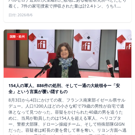
着く。7件の家宅捜索で押収された量は計2.4トン、うち1.…
日付: 2026/8/6
国際・欧州
154人の軍人、886件の処刑、そして一通の大統領令ー「安
全」という言葉が覆い隠すもの
8月3日から4日にかけての夜、フランス南東部イゼール県サル
デュー。人口1200人ほどの小さな町で79歳の男性が自宅で遺
体となって見つかった。容疑をかけられた40歳の男を追うた
めに、当局が動員したのは154人を超える軍人、ヘリコプタ
ー、警察犬部隊、ドローン操縦チーム、そして特殊部隊GIGN
だった。容疑者は町長の妻を脅して車を奪い、リヨン方面へ逃