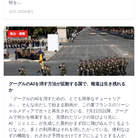
何を…
日付: 2026/8/5
複合・横断
グーグルのAIを消す方法が拡散する国で、報道は生き残れる
か
「グーグルのAIを消すための、とても簡単なチュートリア
ル」。そんな出だしで始まる動画が、この夏フランスのソーシ
ャルメディアで次々と再生されている。7月22日以降、グーグ
ルで何かを検索すると、見慣れたリンクの並びより先に、
AI「ジェミニ」が生成した要約がまず目に飛び込んでくるよう
になった。多くの利用者はそれを消したがっている。便利なは
ずの機能を、わざわざ手間をかけてオフにしようとする人が、