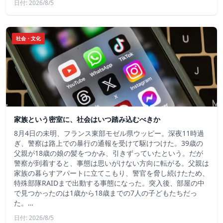
日付: 2026/8/5
社会・文化
家族という密室に、社会はいつ踏み込むべきか
8月4日の未明、フランス東部モゼル県ウッピー。深夜11時過
ぎ、警察は路上での暴行の通報を受けて駆けつけた。39歳の
父親が18歳の娘の髪をつかみ、引きずっていたという。だが
警察が到着すると、事態は思いがけない方向に転がる。父親は
家族の暮らすアパートに立てこもり、警官を脅し続けたため、
特殊部隊RAIDまで出動する事態になった。突入後、部屋の中
で見つかったのは1歳から18歳までの7人の子どもたちだっ
た。…
日付: 2026/8/5