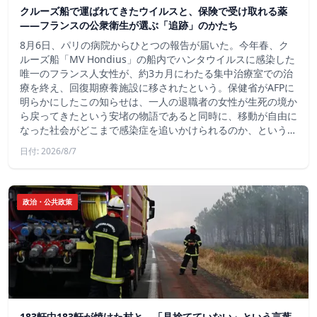
クルーズ船で運ばれてきたウイルスと、保険で受け取れる薬
――フランスの公衆衛生が選ぶ「追跡」のかたち
8月6日、パリの病院からひとつの報告が届いた。今年春、ク
ルーズ船「MV Hondius」の船内でハンタウイルスに感染した
唯一のフランス人女性が、約3カ月にわたる集中治療室での治
療を終え、回復期療養施設に移されたという。保健省がAFPに
明らかにしたこの知らせは、一人の退職者の女性が生死の境か
ら戻ってきたという安堵の物語であると同時に、移動が自由に
なった社会がどこまで感染症を追いかけられるのか、という…
日付: 2026/8/7
政治・公共政策
183軒中183軒が焼けた村と、「見捨てていない」という言葉