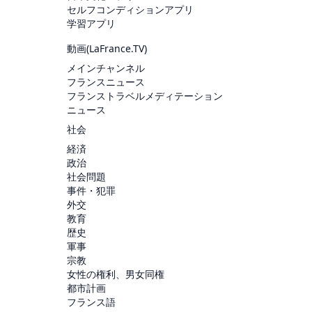
セルフコンディションアプリ
学習アプリ
動画(
LaFrance.TV
)
メインチャンネル
フランスニュース
フランストラベルメディテーション
ニュース
社会
経済
政治
社会問題
事件・犯罪
外交
教育
歴史
軍事
宗教
女性の権利、男女同権
都市計画
フランス語