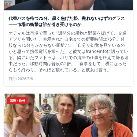
代替バスを待つ75分、黒く焦げた松、割れないはずのグラス
——市場の衝撃は誰が引き受けるのか
オディルは市場で買った1週間分の果物と野菜を提げて、交通
アプリを開いた。表示された自宅までの所要時間は75分。普
段なら15分もかからない距離だ。「自分が幻覚を見ているの
かと思って携帯電話を振った」と彼女はfranceinfoに語ってい
る。隣にいたファトゥは、パリでの清掃の仕事を終えて帰る途
中だった。移動時間は普段の2倍。「食事をして、横になった
らもう終わり。それほど疲れている」と彼女は言う。
日付: 2026/8/8
国際・欧州