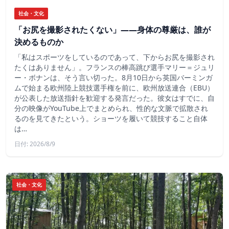
社会・文化
「お尻を撮影されたくない」――身体の尊厳は、誰が
決めるものか
「私はスポーツをしているのであって、下からお尻を撮影され
たくはありません」。フランスの棒高跳び選手マリー＝ジュリ
ー・ボナンは、そう言い切った。8月10日から英国バーミンガ
ムで始まる欧州陸上競技選手権を前に、欧州放送連合（EBU）
が公表した放送指針を歓迎する発言だった。彼女はすでに、自
分の映像がYouTube上でまとめられ、性的な文脈で拡散され
るのを見てきたという。ショーツを履いて競技すること自体
は…
日付: 2026/8/9
社会・文化