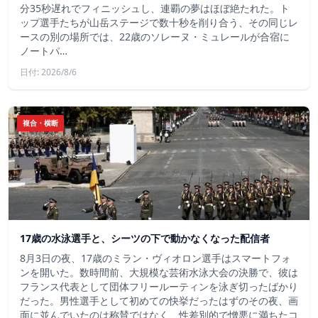
分35秒遅れでフィニッシュし、連覇の夢はほぼ絶たれた。ト
ップ選手たちが山岳ステージで数十秒を削り合う、その同じレ
ースの別の場所では、22歳のソレーヌ・ミュレールが合宿に
ノートパ…
日付: 2026/8/6
複合・横断
17歳の水泳選手と、シーツの下で動かなくなった配信者
8月3日の夜、17歳のミラン・ヴィオロン選手はスマートフォ
ンを開いた。数時間前、大規模な芸術水泳大会の決勝で、彼は
フランス代表として団体フリールーティンを泳ぎ切ったばかり
だった。男性選手として初めての快挙だったはずのその夜、画
面に並んでいたのは称賛ではなく、性差別的で憎悪に満ちたコ