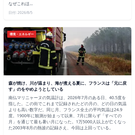
なぜこれほ…
日付: 2026/8/5
環境・エネルギー
森が焼け、川が温まり、海が煮える夏に、フランスは「元に戻
す」のをやめようとしている
南仏マリニャーヌの気温計は、2026年7月のある日、40.5度を
指した。この街でこれまで記録されたどの月の、どの日の気温
よりも高い数字だ。同じ月、フランス全土の平均気温は24.9
度。1900年に観測が始まって以来、7月に限らず「すべての
月」を通じて最も暑い月になった。1万5000人以上が亡くなっ
た2003年8月の熱波の記録さえ、今回は上回っている。