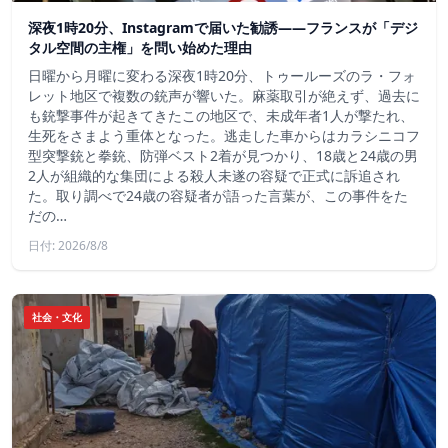
深夜1時20分、Instagramで届いた勧誘――フランスが「デジ
タル空間の主権」を問い始めた理由
日曜から月曜に変わる深夜1時20分、トゥールーズのラ・フォ
レット地区で複数の銃声が響いた。麻薬取引が絶えず、過去に
も銃撃事件が起きてきたこの地区で、未成年者1人が撃たれ、
生死をさまよう重体となった。逃走した車からはカラシニコフ
型突撃銃と拳銃、防弾ベスト2着が見つかり、18歳と24歳の男
2人が組織的な集団による殺人未遂の容疑で正式に訴追され
た。取り調べで24歳の容疑者が語った言葉が、この事件をた
だの…
日付: 2026/8/8
社会・文化