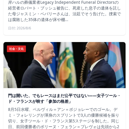
岸ハルの葬儀業者Legacy Independent Funeral Directorsの
経営者ロバート・ブッシュ被告に、死産した息子の遺体を託し
た母ジャスミン・ベバリーさんは、法廷でそう告げた。捜索で
は腐敗した35体の遺体が床や棚…
日付: 2026/8/6
社会・文化
門は開いた、でもレースはまだ公平ではない――女子ツール・
ド・フランスが映す「参加の格差」
8月5日水曜、ベルヴィル＝アン＝ボジョレーでのゴール。デ
ミ・フォレリングが渾身のスプリントで3人の優勝候補を振り
切り、女子ツール・ド・フランス第5ステージを制した。同じ
日、前回優勝者のポリーヌ・フェラン＝プレヴォは先頭から2