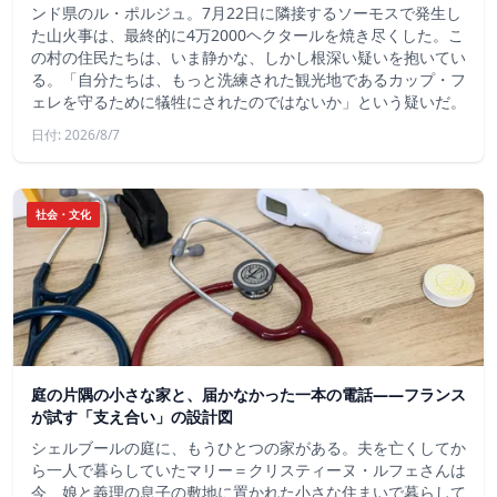
ンド県のル・ポルジュ。7月22日に隣接するソーモスで発生し
た山火事は、最終的に4万2000ヘクタールを焼き尽くした。こ
の村の住民たちは、いま静かな、しかし根深い疑いを抱いてい
る。「自分たちは、もっと洗練された観光地であるカップ・フ
ェレを守るために犠牲にされたのではないか」という疑いだ。
日付: 2026/8/7
社会・文化
庭の片隅の小さな家と、届かなかった一本の電話——フランス
が試す「支え合い」の設計図
シェルブールの庭に、もうひとつの家がある。夫を亡くしてか
ら一人で暮らしていたマリー＝クリスティーヌ・ルフェさんは
今、娘と義理の息子の敷地に置かれた小さな住まいで暮らして