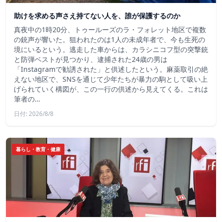
助けを求める声さえ持てない人を、誰が保護するのか
真夜中の1時20分、トゥールーズのラ・フォレット地区で複数
の銃声が響いた。狙われたのは1人の未成年者で、今も生死の
境にいるという。逃走した車からは、カラシニコフ型の突撃銃
と防弾ベストが見つかり、逮捕された24歳の男は
「Instagramで勧誘された」と供述したという。麻薬取引の絶
えない地区で、SNSを通じて少年たちが暴力の駒として吸い上
げられていく構図が、この一行の供述から見えてくる。これは
筆者の…
日付: 2026/8/8
暮らし・教育・健康