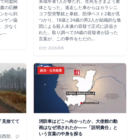
方で同盟関
未成年者1人が撃たれ、生死をさまよう重
書の応酬
体となった。逃走した車からはカラシニ
ンから到
コフ型突撃銃と拳銃、防弾ベスト2着が見
ンゲン協
つかり、18歳と24歳の男2人が組織的な集
、少なく
団による殺人未遂の容疑で正式に訴追さ
し…
れた。取り調べで24歳の容疑者が語った
言葉が、この事件をただの…
日付: 2026/8/8
政治・公共政策
、「見捨てて
消防車はどこへ向かったか、大使館の動
画はなぜ消されたか——「説明責任」と
いう言葉の中身を探る
ス南西部、ジ