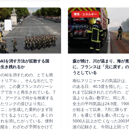
環境・エネルギー
AIを消す方法が拡散する国
森が焼け、川が温まり、海が煮
は生き残れるか
に、フランスは「元に戻す」の
うとしている
のAIを消すための、とても簡
ートリアル」。そんな出だしで
南仏マリニャーヌの気温計は、2
画が、この夏フランスのソーシ
のある日、40.5度を指した。
ィアで次々と再生されている。7
れまで記録されたどの月の、ど
降、グーグルで何かを検索する
温よりも高い数字だ。同じ月、
れたリンクの並びより先に、
全土の平均気温は24.9度。19
ミニ」が生成した要約がまず目
が始まって以来、7月に限らず
んでくるようになった。多くの
月」を通じて最も暑い月になっ
それを消したがっている。便利
5000人以上が亡くなった200
機能を、わざわざ手間をかけて
波の記録さえ、今回は上回って