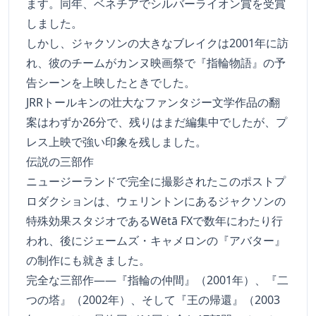
ます。同年、ベネチアでシルバーライオン賞を受賞
しました。
しかし、ジャクソンの大きなブレイクは2001年に訪
れ、彼のチームがカンヌ映画祭で『指輪物語』の予
告シーンを上映したときでした。
JRRトールキンの壮大なファンタジー文学作品の翻
案はわずか26分で、残りはまだ編集中でしたが、プ
レス上映で強い印象を残しました。
伝説の三部作
ニュージーランドで完全に撮影されたこのポストプ
ロダクションは、ウェリントンにあるジャクソンの
特殊効果スタジオであるWētā FXで数年にわたり行
われ、後にジェームズ・キャメロンの『アバター』
の制作にも就きました。
完全な三部作――『指輪の仲間』（2001年）、『二
つの塔』（2002年）、そして『王の帰還』（2003