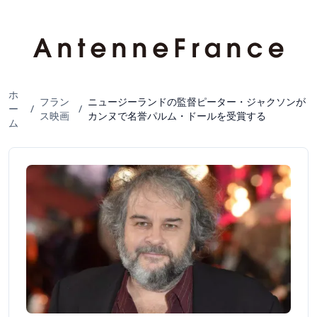
ホ
フラン
ニュージーランドの監督ピーター・ジャクソンが
ー
/
/
ス映画
カンヌで名誉パルム・ドールを受賞する
ム