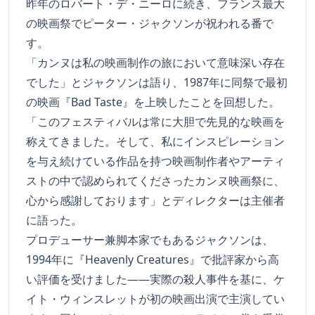
昨年のロバート・デ・ニーロに続き、フランス最大
の映画祭でピーター・ジャクソンが祝われる番で
す。
「カンヌは私の映画制作の旅において意味深い存在
でした」とジャクソンは語り、1987年に同祭で最初
の映画『Bad Taste』を上映したことを回想した。
「このフェスティバルは常に大胆で先見的な映画を
称えてきました。そして、私にインスピレーション
を与え続けている作品を持つ映画制作者やアーティ
ストの中で認められてくださったカンヌ映画祭に、
心から感謝しております」とディレクターは主催者
に語った。
プロデューサー兼脚本家でもあるジャクソンは、
1994年に『Heavenly Creatures』で批評家から高
い評価を受けました――実際の殺人事件を基に、ケ
イト・ウィンスレットが初の映画出演で主演してい