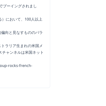
会でブーイングされまし
る）において、100人以上
的偏向と見なすもののバラ
ストラリア生まれの米国メ
スチャンネルは米国ネット
roup-rocks-french-