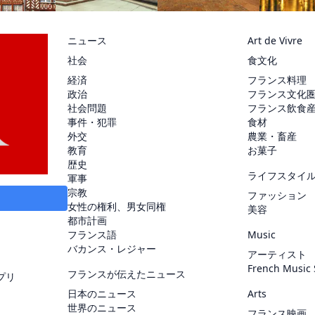
ニュース
Art de Vivre
社会
食文化
経済
フランス料理
政治
フランス文化
社会問題
フランス飲食
事件・犯罪
食材
外交
農業・畜産
教育
お菓子
歴史
ライフスタイ
軍事
宗教
ファッション
女性の権利、男女同権
美容
都市計画
フランス語
Music
バカンス・レジャー
アーティスト
French Music
フランスが伝えたニュース
プリ
日本のニュース
Arts
世界のニュース
フランス映画