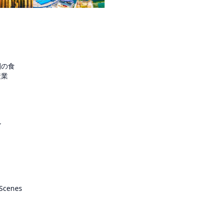
圏の食
産業
ル
 Scenes