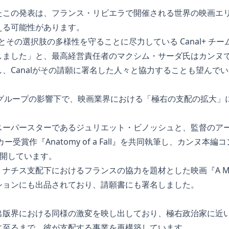
たこの発表は、フランス・リビエラで開催される世界の映画エ
える可能性があります。
立性とその選択肢の多様性を守ることに尽力している Canal+ 
しました」と、最高経営責任者のマクシム・サーダ氏はカンヌ
、Canalがその請願に署名した人々と協力することも望んで
l+グループの影響下で、映画業界における「極右の支配の拡大
スーパースターであるジュリエット・ビノッシュと、監督のア
ー受賞作『Anatomy of a Fall』を共同執筆し、カンヌ本
初公開しています。
チス支配下におけるフランスの協力を題材とした映画『A Man Of
ションにも出品されており、請願書にも署名しました。
出版界における同様の激変を映し出しており、極右政治家に近
に至るまで、彼が支配する事業を再構築しています。