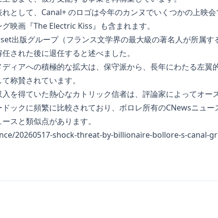
れとして、Canal+ のロゴは今年のカンヌでいくつかの上映
『The Electric Kiss』も含まれます。
ssset出版グループ（フランス文学界の最大級の著名人が所属す
解任された後に退任すると述べました。
メディアへの積極的な拡大は、保守派から、長年にわたる左翼
して称賛されています。
収入を得ていた熱心なカトリック信者は、評論家によってオー
ドックに頻繁に比較されており、ボロレ所有のCNewsニュー
ュースと類似点があります。
ance/20260517-shock-threat-by-billionaire-bollore-s-canal-g