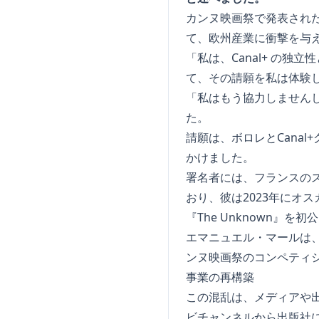
カンヌ映画祭で発表され
て、欧州産業に衝撃を与
「私は、Canal+ の独
て、その請願を私は体験
「私はもう協力しませんし
た。
請願は、ボロレとCana
かけました。
署名者には、フランスの
おり、彼は2023年にオスカ
『The Unknown』を
エマニュエル・マールは、ナ
ンヌ映画祭のコンペティ
事業の再構築
この混乱は、メディアや
ビチャンネルから出版社