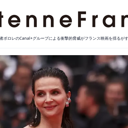
者ボロレのCanal+グループによる衝撃的脅威がフランス映画を揺るが