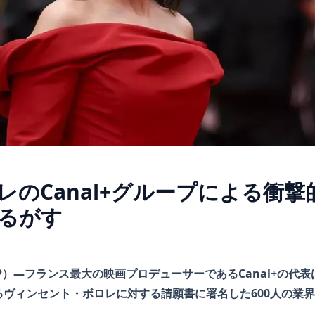
レのCanal+グループによる衝
るがす
P）―フランス最大の映画プロデューサーであるCanal+の代
るヴィンセント・ボロレに対する請願書に署名した600人の業