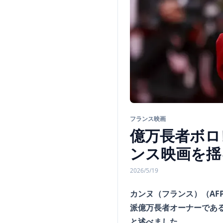
フランス映画
億万長者ボロ
ンス映画を揺
2026/5/19
カンヌ（フランス）（AF
派億万長者オーナーであ
と述べました。