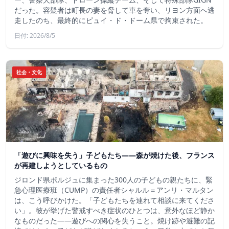
だった。容疑者は町長の妻を脅して車を奪い、リヨン方面へ逃
走したのち、最終的にピュイ・ド・ドーム県で拘束された。
日付: 2026/8/5
社会・文化
「遊びに興味を失う」子どもたち——森が焼けた後、フランス
が再建しようとしているもの
ジロンド県ポルジュに集まった300人の子どもの親たちに、緊
急心理医療班（CUMP）の責任者シャルル＝アンリ・マルタン
は、こう呼びかけた。「子どもたちを連れて相談に来てくださ
い」。彼が挙げた警戒すべき症状のひとつは、意外なほど静か
なものだった――遊びへの関心を失うこと。焼け跡や避難の記