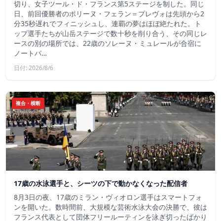
切り、女子ツール・ド・フランス第5ステージを制した。同じ
日、前回優勝者のポリーヌ・フェラン＝プレヴォは先頭から2
分35秒遅れでフィニッシュし、連覇の夢はほぼ絶たれた。ト
ップ選手たちが山岳ステージで数十秒を削り合う、その同じレ
ースの別の場所では、22歳のソレーヌ・ミュレールが合宿に
ノートパ…
日付: 2026/8/6
複合・横断
17歳の水泳選手と、シーツの下で動かなくなった配信者
8月3日の夜、17歳のミラン・ヴィオロン選手はスマートフォ
ンを開いた。数時間前、大規模な芸術水泳大会の決勝で、彼は
フランス代表として団体フリールーティンを泳ぎ切ったばかり