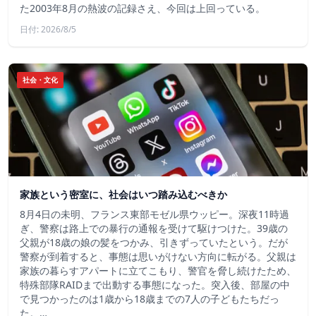
た2003年8月の熱波の記録さえ、今回は上回っている。
日付: 2026/8/5
社会・文化
家族という密室に、社会はいつ踏み込むべきか
8月4日の未明、フランス東部モゼル県ウッピー。深夜11時過
ぎ、警察は路上での暴行の通報を受けて駆けつけた。39歳の
父親が18歳の娘の髪をつかみ、引きずっていたという。だが
警察が到着すると、事態は思いがけない方向に転がる。父親は
家族の暮らすアパートに立てこもり、警官を脅し続けたため、
特殊部隊RAIDまで出動する事態になった。突入後、部屋の中
で見つかったのは1歳から18歳までの7人の子どもたちだっ
た。…