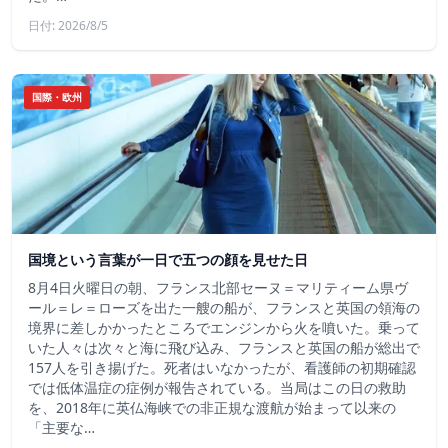
日付: 2026/8/5
国際・欧州
国境という言葉が一日で五つの顔を見せた日
8月4日火曜日の朝、フランス北部セーヌ＝マリティーム県ヴ
ール＝レ＝ローズを出た一艘の船が、フランスと英国の領海の
境界に差しかかったところでエンジンから火を噴いた。乗って
いた人々は次々と海に飛び込み、フランスと英国の船が総出で
157人を引き揚げた。死者はいなかったが、看護師の初期確認
では低体温症の症例が報告されている。当局はこの日の救助
を、2018年に英仏海峡での非正規な渡航が始まって以来の
「主要な…