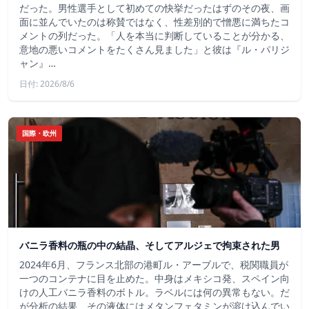
だった。男性選手として初めての快挙だったはずのその夜、画
面に並んでいたのは称賛ではなく、性差別的で憎悪に満ちたコ
メントの列だった。「人を本当に判断していることが分かる、
意地の悪いコメントをたくさん見ました」と彼は『ル・パリジ
ャン』…
日付: 2026/8/6
国際・欧州
バニラ香料の瓶の中の結晶、そしてアルジェで拘束された男
2024年6月、フランス北部の港町ル・アーブルで、税関職員が
一つのコンテナに目を止めた。中身はメキシコ発、スペイン向
けの人工バニラ香料のボトル。ラベルには何の異常もない。だ
が分析の結果、その液体にはメタンフェタミンが溶け込んでい