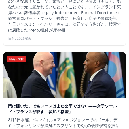
の小さな息子サニーが、家族と一緒にいた時間よりも長く、あ
なたの手元に置かれていたということです」。イングランド東
岸ハルの葬儀業者Legacy Independent Funeral Directorsの
経営者ロバート・ブッシュ被告に、死産した息子の遺体を託し
た母ジャスミン・ベバリーさんは、法廷でそう告げた。捜索で
は腐敗した35体の遺体が床や棚…
日付: 2026/8/6
社会・文化
門は開いた、でもレースはまだ公平ではない――女子ツール・
ド・フランスが映す「参加の格差」
8月5日水曜、ベルヴィル＝アン＝ボジョレーでのゴール。デ
ミ・フォレリングが渾身のスプリントで3人の優勝候補を振り