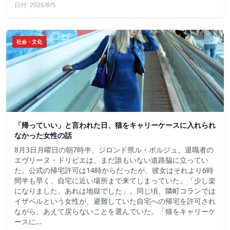
日付: 2026/8/5
社会・文化
「帰っていい」と言われた日、猫をキャリーケースに入れられ
なかった女性の話
8月3日月曜日の朝7時半、ジロンド県ル・ポルジュ。退職者の
エヴリーヌ・ドリビエは、まだ誰もいない道路脇に立ってい
た。公式の帰宅許可は14時からだったが、彼女はそれより6時
間半も早く、自宅に近い場所まで来てしまっていた。「少し楽
になりました。あれは地獄でした」。同じ頃、隣町コランでは
イザベルという女性が、避難していた自宅への帰宅を許可され
ながら、あえて戻らないことを選んでいた。「猫をキャリーケ
ースに…