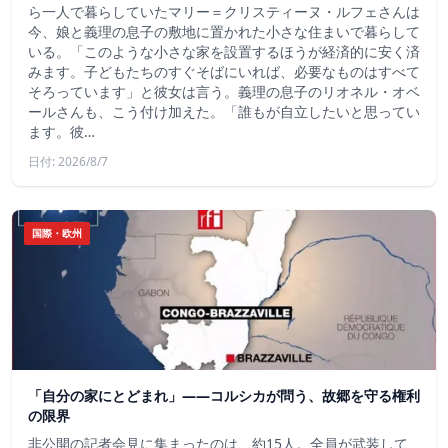
ら一人で暮らしていたマリー＝クリスティーヌ・ルフェさんは
今、娘と義理の息子の敷地に置かれた小さな住まいで暮らして
いる。「このような小さな家を設置するほうが経済的に安く済
みます。子どもたちのすぐそばにいれば、必要なものはすべて
そろっています」と彼女は言う。義理の息子のリオネル・オベ
ールさんも、こう付け加えた。「誰もが自立したいと思ってい
ます。彼…
日付: 2026/8/7
国際・欧州
「自分の家にとどまれ」——コルシカが問う、故郷を守る権利
の限界
非公開の記者会見に集まったのは、約15人。全員が武装して