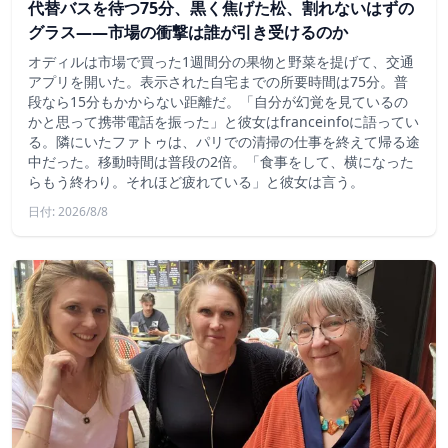
代替バスを待つ75分、黒く焦げた松、割れないはずの
グラス——市場の衝撃は誰が引き受けるのか
オディルは市場で買った1週間分の果物と野菜を提げて、交通
アプリを開いた。表示された自宅までの所要時間は75分。普
段なら15分もかからない距離だ。「自分が幻覚を見ているの
かと思って携帯電話を振った」と彼女はfranceinfoに語ってい
る。隣にいたファトゥは、パリでの清掃の仕事を終えて帰る途
中だった。移動時間は普段の2倍。「食事をして、横になった
らもう終わり。それほど疲れている」と彼女は言う。
日付: 2026/8/8