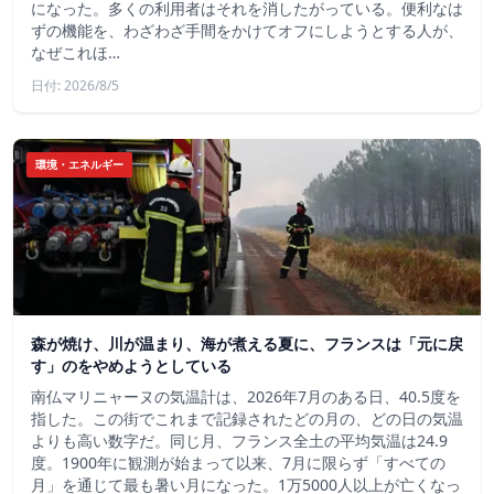
になった。多くの利用者はそれを消したがっている。便利なは
ずの機能を、わざわざ手間をかけてオフにしようとする人が、
なぜこれほ…
日付: 2026/8/5
環境・エネルギー
森が焼け、川が温まり、海が煮える夏に、フランスは「元に戻
す」のをやめようとしている
南仏マリニャーヌの気温計は、2026年7月のある日、40.5度を
指した。この街でこれまで記録されたどの月の、どの日の気温
よりも高い数字だ。同じ月、フランス全土の平均気温は24.9
度。1900年に観測が始まって以来、7月に限らず「すべての
月」を通じて最も暑い月になった。1万5000人以上が亡くなっ