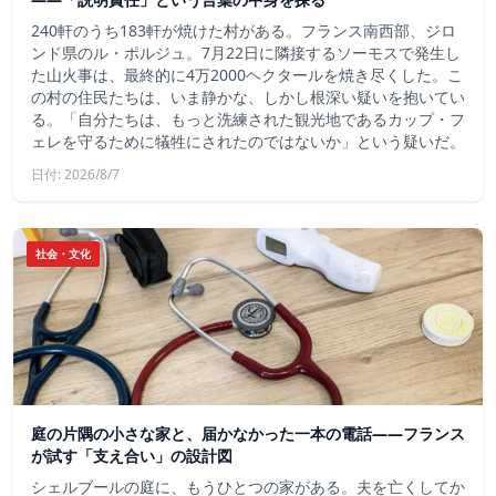
240軒のうち183軒が焼けた村がある。フランス南西部、ジロ
ンド県のル・ポルジュ。7月22日に隣接するソーモスで発生し
た山火事は、最終的に4万2000ヘクタールを焼き尽くした。こ
の村の住民たちは、いま静かな、しかし根深い疑いを抱いてい
る。「自分たちは、もっと洗練された観光地であるカップ・フ
ェレを守るために犠牲にされたのではないか」という疑いだ。
日付: 2026/8/7
社会・文化
庭の片隅の小さな家と、届かなかった一本の電話——フランス
が試す「支え合い」の設計図
シェルブールの庭に、もうひとつの家がある。夫を亡くしてか