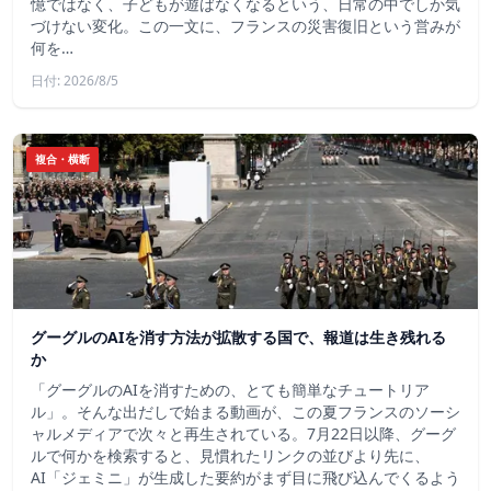
憶ではなく、子どもが遊ばなくなるという、日常の中でしか気
づけない変化。この一文に、フランスの災害復旧という営みが
何を…
日付: 2026/8/5
複合・横断
グーグルのAIを消す方法が拡散する国で、報道は生き残れる
か
「グーグルのAIを消すための、とても簡単なチュートリア
ル」。そんな出だしで始まる動画が、この夏フランスのソーシ
ャルメディアで次々と再生されている。7月22日以降、グーグ
ルで何かを検索すると、見慣れたリンクの並びより先に、
AI「ジェミニ」が生成した要約がまず目に飛び込んでくるよう