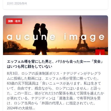
日付: 2026/8/4
国際・欧州
エッフェル塔を背にした男と、パリから去った女——「安全」
はいつも同じ顔をしていない
8月3日、ロシアの反体制派ボリス・ナデジディンがテレグラ
ムに投稿した動画には、エッフェル塔が背景に映っていた。
63歳の元下院議員は「良いニュースがあります。私は生きて
いて、自由です。残念ながら、ロシアにはいません」と語っ
た。この一言に、彼がどれだけの緊張を抱えて国境を越えたか
が表れている。ナデジディンは「過激主義」で有罪判決を受
け、ロシア当局から「外国の代理人」に指定されていた。
2024年の大統領…