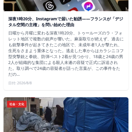
深夜1時20分、Instagramで届いた勧誘――フランスが「デジ
タル空間の主権」を問い始めた理由
日曜から月曜に変わる深夜1時20分、トゥールーズのラ・フォ
レット地区で複数の銃声が響いた。麻薬取引が絶えず、過去に
も銃撃事件が起きてきたこの地区で、未成年者1人が撃たれ、
生死をさまよう重体となった。逃走した車からはカラシニコフ
型突撃銃と拳銃、防弾ベスト2着が見つかり、18歳と24歳の男
2人が組織的な集団による殺人未遂の容疑で正式に訴追され
た。取り調べで24歳の容疑者が語った言葉が、この事件をた
だの…
日付: 2026/8/8
社会・文化