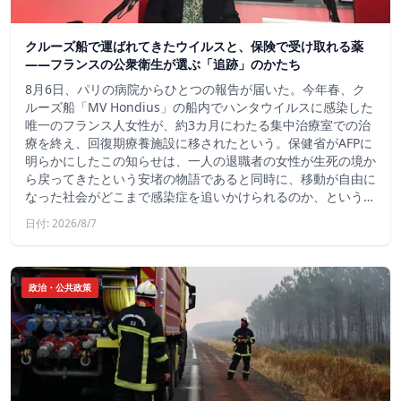
クルーズ船で運ばれてきたウイルスと、保険で受け取れる薬
――フランスの公衆衛生が選ぶ「追跡」のかたち
8月6日、パリの病院からひとつの報告が届いた。今年春、ク
ルーズ船「MV Hondius」の船内でハンタウイルスに感染した
唯一のフランス人女性が、約3カ月にわたる集中治療室での治
療を終え、回復期療養施設に移されたという。保健省がAFPに
明らかにしたこの知らせは、一人の退職者の女性が生死の境か
ら戻ってきたという安堵の物語であると同時に、移動が自由に
なった社会がどこまで感染症を追いかけられるのか、という…
日付: 2026/8/7
政治・公共政策