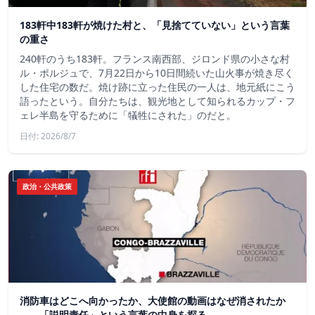
183軒中183軒が焼けた村と、「見捨てていない」という言葉
の重さ
240軒のうち183軒。フランス南西部、ジロンド県の小さな村
ル・ポルジュで、7月22日から10日間続いた山火事が焼き尽く
した住宅の数だ。焼け跡に立った住民の一人は、地元紙にこう
語ったという。自分たちは、観光地として知られるカップ・フ
ェレ半島を守るために「犠牲にされた」のだと。
日付: 2026/8/7
政治・公共政策
消防車はどこへ向かったか、大使館の動画はなぜ消されたか
——「説明責任」という言葉の中身を探る