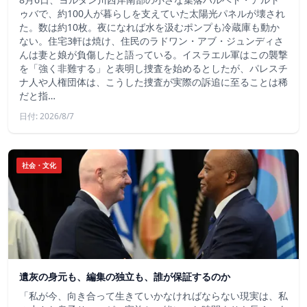
ゥバで、約100人が暮らしを支えていた太陽光パネルが壊され
た。数は約10枚。夜になれば水を汲むポンプも冷蔵庫も動か
ない。住宅3軒は焼け、住民のラドワン・アブ・ジュンディさ
んは妻と娘が負傷したと語っている。イスラエル軍はこの襲撃
を「強く非難する」と表明し捜査を始めるとしたが、パレスチ
ナ人や人権団体は、こうした捜査が実際の訴追に至ることは稀
だと指…
日付: 2026/8/7
社会・文化
遺灰の身元も、編集の独立も、誰が保証するのか
「私が今、向き合って生きていかなければならない現実は、私