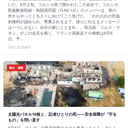
いた。8月上旬、コルシカ島で開かれたこの会合で、コルシカ
民族解放戦線・戦闘員同盟（FLNC-UC）のメンバーは、島の
外からやってくる人々に向けてこう告げた。「われわれの民族
的権利が認められ、尊重されるまで、彼らに伝えるメッセージ
は一つしかない。自分の家にとどまれ」。地元紙「コルス・マ
タン」がこの会見を報じ、フランス国家反テロ検察は8月6
日、予…
日付: 2026/8/7
複合・横断
太陽光パネル10枚と、記者ひとりの死——安全保障が「守る
もの」を問い直す
8月6日、ヨルダン川西岸南部の小さな集落ハルベト・アルト