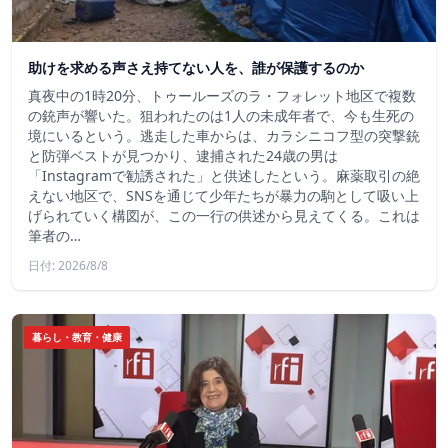
助けを求める声さえ持てない人を、誰が保護するのか
真夜中の1時20分、トゥールーズのラ・フォレット地区で複数
の銃声が響いた。狙われたのは1人の未成年者で、今も生死の
境にいるという。逃走した車からは、カラシニコフ型の突撃銃
と防弾ベストが見つかり、逮捕された24歳の男は
「Instagramで勧誘された」と供述したという。麻薬取引の絶
えない地区で、SNSを通じて少年たちが暴力の駒として吸い上
げられていく構図が、この一行の供述から見えてくる。これは
筆者の…
日付: 2026/8/8
暮らし・教育・健康