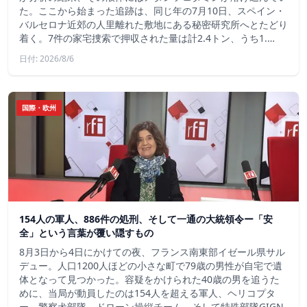
た。ここから始まった追跡は、同じ年の7月10日、スペイン・
バルセロナ近郊の人里離れた敷地にある秘密研究所へとたどり
着く。7件の家宅捜索で押収された量は計2.4トン、うち1.…
日付: 2026/8/6
国際・欧州
154人の軍人、886件の処刑、そして一通の大統領令ー「安
全」という言葉が覆い隠すもの
8月3日から4日にかけての夜、フランス南東部イゼール県サル
デュー。人口1200人ほどの小さな町で79歳の男性が自宅で遺
体となって見つかった。容疑をかけられた40歳の男を追うた
めに、当局が動員したのは154人を超える軍人、ヘリコプタ
ー、警察犬部隊、ドローン操縦チーム、そして特殊部隊GIGN