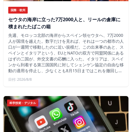
国際・欧州
セウタの海岸に立った7万2000人と、リールの倉庫に
積まれたたばこの箱
先週、モロッコ北部の海岸からスペイン領セウタへ、7万2000
人が国境を越えた。数字だけを見れば、それは一つの都市の人
口が一週間で移動したのに近い規模だ。この出来事のあと、ス
ペインとイタリアという、EUとNATOの双方で同盟関係にある
はずの二国が、外交文書の応酬に入った。イタリアは、スペイ
ンから到着する第三国国民に対してシェンゲン協定の自由な移
動の適用を停止し、少なくとも8月15日まではこれを撤回し…
日付: 2026/8/8
科学技術・デジタル