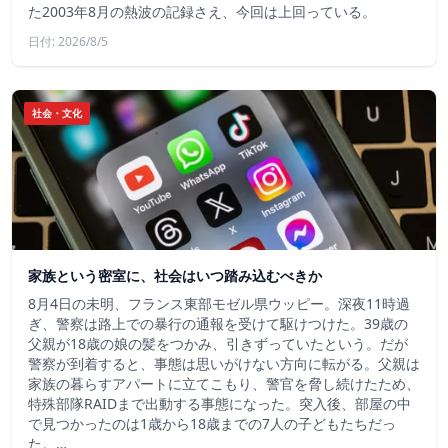
た2003年8月の熱波の記録さえ、今回は上回っている。
日付: 2026/8/5
社会・文化
家族という密室に、社会はいつ踏み込むべきか
8月4日の未明、フランス東部モゼル県ウッピー。深夜11時過
ぎ、警察は路上での暴行の通報を受けて駆けつけた。39歳の
父親が18歳の娘の髪をつかみ、引きずっていたという。だが
警察が到着すると、事態は思いがけない方向に転がる。父親は
家族の暮らすアパートに立てこもり、警官を脅し続けたため、
特殊部隊RAIDまで出動する事態になった。突入後、部屋の中
で見つかったのは1歳から18歳までの7人の子どもたちだっ
た。…