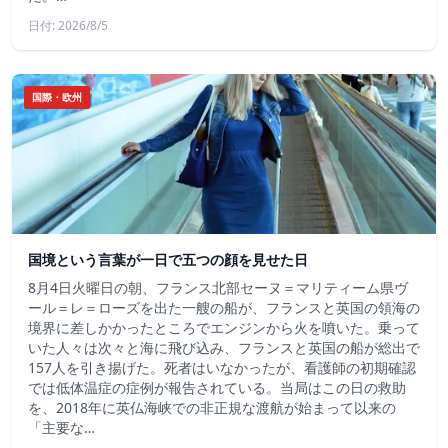
日付: 2026/8/5
国際・欧州
国境という言葉が一日で五つの顔を見せた日
8月4日火曜日の朝、フランス北部セーヌ＝マリティーム県ヴ
ール＝レ＝ローズを出た一艘の船が、フランスと英国の領海の
境界に差しかかったところでエンジンから火を噴いた。乗って
いた人々は次々と海に飛び込み、フランスと英国の船が総出で
157人を引き揚げた。死者はいなかったが、看護師の初期確認
では低体温症の症例が報告されている。当局はこの日の救助
を、2018年に英仏海峡での非正規な渡航が始まって以来の
「主要な…