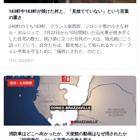
183軒中183軒が焼けた村と、「見捨てていない」という言葉
の重さ
240軒のうち183軒。フランス南西部、ジロンド県の小さな村
ル・ポルジュで、7月22日から10日間続いた山火事が焼き尽く
した住宅の数だ。焼け跡に立った住民の一人は、地元紙にこう
語ったという。自分たちは、観光地として知られるカップ・フ
ェレ半島を守るために「犠牲にされた」のだと。
日付: 2026/8/7
政治・公共政策
消防車はどこへ向かったか、大使館の動画はなぜ消されたか
——「説明責任」という言葉の中身を探る