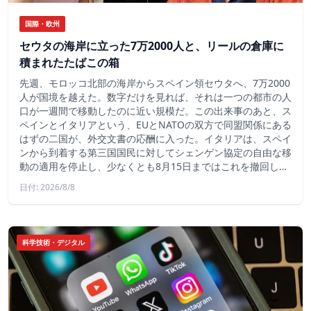
国際・欧州
セウタの海岸に立った7万2000人と、リールの倉庫に
積まれたたばこの箱
先週、モロッコ北部の海岸からスペイン領セウタへ、7万2000
人が国境を越えた。数字だけを見れば、それは一つの都市の人
口が一週間で移動したのに近い規模だ。この出来事のあと、ス
ペインとイタリアという、EUとNATOの双方で同盟関係にある
はずの二国が、外交文書の応酬に入った。イタリアは、スペイ
ンから到着する第三国国民に対してシェンゲン協定の自由な移
動の適用を停止し、少なくとも8月15日まではこれを撤回し…
日付: 2026/8/8
科学技術・デジタル