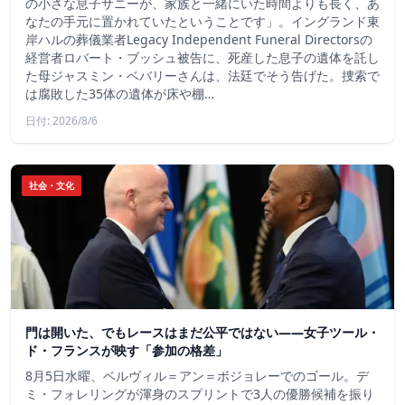
の小さな息子サニーが、家族と一緒にいた時間よりも長く、あ
なたの手元に置かれていたということです」。イングランド東
岸ハルの葬儀業者Legacy Independent Funeral Directorsの
経営者ロバート・ブッシュ被告に、死産した息子の遺体を託し
た母ジャスミン・ベバリーさんは、法廷でそう告げた。捜索で
は腐敗した35体の遺体が床や棚…
日付: 2026/8/6
社会・文化
門は開いた、でもレースはまだ公平ではない――女子ツール・
ド・フランスが映す「参加の格差」
8月5日水曜、ベルヴィル＝アン＝ボジョレーでのゴール。デ
ミ・フォレリングが渾身のスプリントで3人の優勝候補を振り