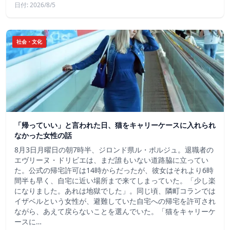
日付: 2026/8/5
社会・文化
「帰っていい」と言われた日、猫をキャリーケースに入れられ
なかった女性の話
8月3日月曜日の朝7時半、ジロンド県ル・ポルジュ。退職者の
エヴリーヌ・ドリビエは、まだ誰もいない道路脇に立ってい
た。公式の帰宅許可は14時からだったが、彼女はそれより6時
間半も早く、自宅に近い場所まで来てしまっていた。「少し楽
になりました。あれは地獄でした」。同じ頃、隣町コランでは
イザベルという女性が、避難していた自宅への帰宅を許可され
ながら、あえて戻らないことを選んでいた。「猫をキャリーケ
ースに…