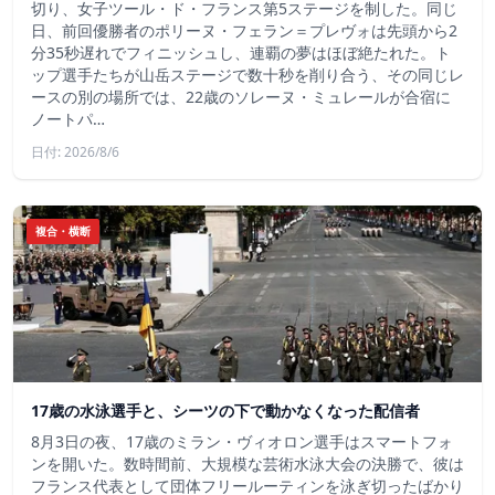
切り、女子ツール・ド・フランス第5ステージを制した。同じ
日、前回優勝者のポリーヌ・フェラン＝プレヴォは先頭から2
分35秒遅れでフィニッシュし、連覇の夢はほぼ絶たれた。ト
ップ選手たちが山岳ステージで数十秒を削り合う、その同じレ
ースの別の場所では、22歳のソレーヌ・ミュレールが合宿に
ノートパ…
日付: 2026/8/6
複合・横断
17歳の水泳選手と、シーツの下で動かなくなった配信者
8月3日の夜、17歳のミラン・ヴィオロン選手はスマートフォ
ンを開いた。数時間前、大規模な芸術水泳大会の決勝で、彼は
フランス代表として団体フリールーティンを泳ぎ切ったばかり