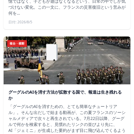
憶ではなく、子どもが遊ばなくなるという、日常の中でしか気
づけない変化。この一文に、フランスの災害復旧という営みが
何を…
日付: 2026/8/5
複合・横断
グーグルのAIを消す方法が拡散する国で、報道は生き残れる
か
「グーグルのAIを消すための、とても簡単なチュートリア
ル」。そんな出だしで始まる動画が、この夏フランスのソーシ
ャルメディアで次々と再生されている。7月22日以降、グーグ
ルで何かを検索すると、見慣れたリンクの並びより先に、
AI「ジェミニ」が生成した要約がまず目に飛び込んでくるよう