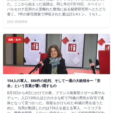
た。ここから始まった追跡は、同じ年の7月10日、スペイン・
バルセロナ近郊の人里離れた敷地にある秘密研究所へとたどり
着く。7件の家宅捜索で押収された量は計2.4トン、うち1.…
日付: 2026/8/6
国際・欧州
154人の軍人、886件の処刑、そして一通の大統領令ー「安
全」という言葉が覆い隠すもの
8月3日から4日にかけての夜、フランス南東部イゼール県サル
デュー。人口1200人ほどの小さな町で79歳の男性が自宅で遺
体となって見つかった。容疑をかけられた40歳の男を追うた
めに、当局が動員したのは154人を超える軍人、ヘリコプタ
ー、警察犬部隊、ドローン操縦チーム、そして特殊部隊GIGN