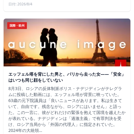
日付: 2026/8/4
国際・欧州
エッフェル塔を背にした男と、パリから去った女——「安全」
はいつも同じ顔をしていない
8月3日、ロシアの反体制派ボリス・ナデジディンがテレグラ
ムに投稿した動画には、エッフェル塔が背景に映っていた。
63歳の元下院議員は「良いニュースがあります。私は生きて
いて、自由です。残念ながら、ロシアにはいません」と語っ
た。この一言に、彼がどれだけの緊張を抱えて国境を越えたか
が表れている。ナデジディンは「過激主義」で有罪判決を受
け、ロシア当局から「外国の代理人」に指定されていた。
2024年の大統領…