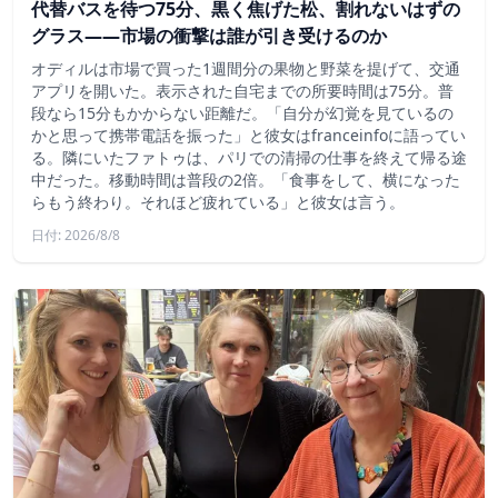
代替バスを待つ75分、黒く焦げた松、割れないはずの
グラス——市場の衝撃は誰が引き受けるのか
オディルは市場で買った1週間分の果物と野菜を提げて、交通
アプリを開いた。表示された自宅までの所要時間は75分。普
段なら15分もかからない距離だ。「自分が幻覚を見ているの
かと思って携帯電話を振った」と彼女はfranceinfoに語ってい
る。隣にいたファトゥは、パリでの清掃の仕事を終えて帰る途
中だった。移動時間は普段の2倍。「食事をして、横になった
らもう終わり。それほど疲れている」と彼女は言う。
日付: 2026/8/8