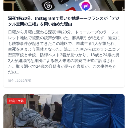
深夜1時20分、Instagramで届いた勧誘――フランスが「デジ
タル空間の主権」を問い始めた理由
日曜から月曜に変わる深夜1時20分、トゥールーズのラ・フォ
レット地区で複数の銃声が響いた。麻薬取引が絶えず、過去に
も銃撃事件が起きてきたこの地区で、未成年者1人が撃たれ、
生死をさまよう重体となった。逃走した車からはカラシニコフ
型突撃銃と拳銃、防弾ベスト2着が見つかり、18歳と24歳の男
2人が組織的な集団による殺人未遂の容疑で正式に訴追され
た。取り調べで24歳の容疑者が語った言葉が、この事件をた
だの…
日付: 2026/8/8
社会・文化