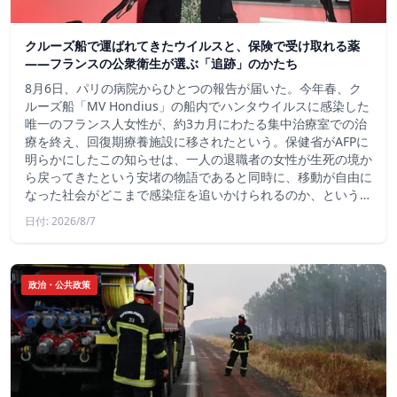
クルーズ船で運ばれてきたウイルスと、保険で受け取れる薬
――フランスの公衆衛生が選ぶ「追跡」のかたち
8月6日、パリの病院からひとつの報告が届いた。今年春、ク
ルーズ船「MV Hondius」の船内でハンタウイルスに感染した
唯一のフランス人女性が、約3カ月にわたる集中治療室での治
療を終え、回復期療養施設に移されたという。保健省がAFPに
明らかにしたこの知らせは、一人の退職者の女性が生死の境か
ら戻ってきたという安堵の物語であると同時に、移動が自由に
なった社会がどこまで感染症を追いかけられるのか、という…
日付: 2026/8/7
政治・公共政策