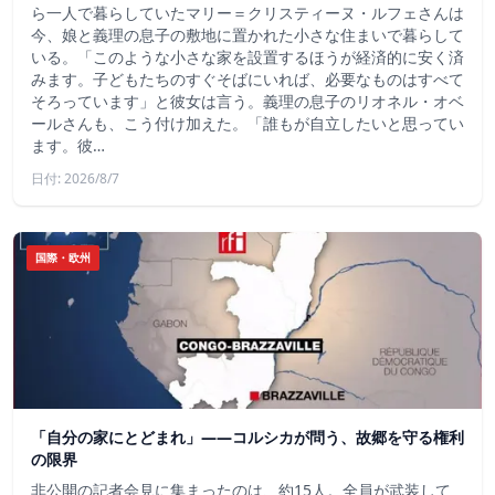
ら一人で暮らしていたマリー＝クリスティーヌ・ルフェさんは
今、娘と義理の息子の敷地に置かれた小さな住まいで暮らして
いる。「このような小さな家を設置するほうが経済的に安く済
みます。子どもたちのすぐそばにいれば、必要なものはすべて
そろっています」と彼女は言う。義理の息子のリオネル・オベ
ールさんも、こう付け加えた。「誰もが自立したいと思ってい
ます。彼…
日付: 2026/8/7
国際・欧州
「自分の家にとどまれ」——コルシカが問う、故郷を守る権利
の限界
非公開の記者会見に集まったのは、約15人。全員が武装して