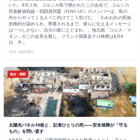
いた。8月上旬、コルシカ島で開かれたこの会合で、コルシカ
民族解放戦線・戦闘員同盟（FLNC-UC）のメンバーは、島の
外からやってくる人々に向けてこう告げた。「われわれの民族
的権利が認められ、尊重されるまで、彼らに伝えるメッセージ
は一つしかない。自分の家にとどまれ」。地元紙「コルス・マ
タン」がこの会見を報じ、フランス国家反テロ検察は8月6
日、予…
日付: 2026/8/7
複合・横断
太陽光パネル10枚と、記者ひとりの死——安全保障が「守る
もの」を問い直す
8月6日、ヨルダン川西岸南部の小さな集落ハルベト・アルト