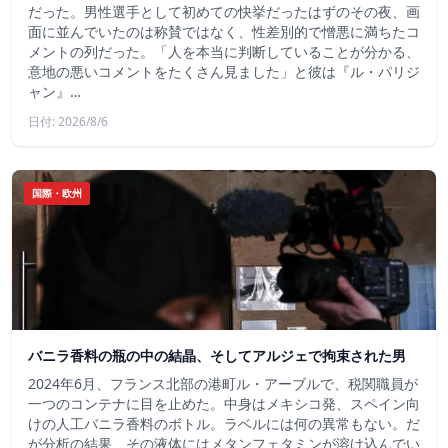
だった。男性選手として初めての快挙だったはずのその夜、画
面に並んでいたのは称賛ではなく、性差別的で憎悪に満ちたコ
メントの列だった。「人を本当に判断していることが分かる、
意地の悪いコメントをたくさん見ました」と彼は『ル・パリジ
ャン』…
日付: 2026/8/6
国際・欧州
バニラ香料の瓶の中の結晶、そしてアルジェで拘束された男
2024年6月、フランス北部の港町ル・アーブルで、税関職員が
一つのコンテナに目を止めた。中身はメキシコ発、スペイン向
けの人工バニラ香料のボトル。ラベルには何の異常もない。だ
が分析の結果、その液体にはメタンフェタミンが溶け込んでい