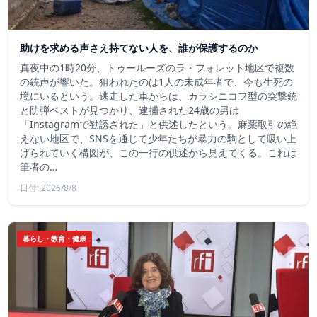
助けを求める声さえ持てない人を、誰が保護するのか
真夜中の1時20分、トゥールーズのラ・フォレット地区で複数
の銃声が響いた。狙われたのは1人の未成年者で、今も生死の
境にいるという。逃走した車からは、カラシニコフ型の突撃銃
と防弾ベストが見つかり、逮捕された24歳の男は
「Instagramで勧誘された」と供述したという。麻薬取引の絶
えない地区で、SNSを通じて少年たちが暴力の駒として吸い上
げられていく構図が、この一行の供述から見えてくる。これは
筆者の…
日付: 2026/8/8
暮らし・教育・健康