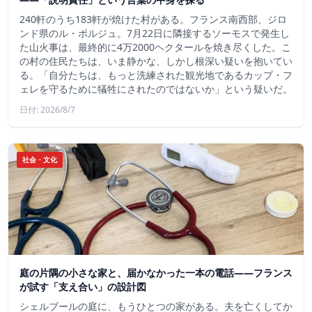
240軒のうち183軒が焼けた村がある。フランス南西部、ジロ
ンド県のル・ポルジュ。7月22日に隣接するソーモスで発生し
た山火事は、最終的に4万2000ヘクタールを焼き尽くした。こ
の村の住民たちは、いま静かな、しかし根深い疑いを抱いてい
る。「自分たちは、もっと洗練された観光地であるカップ・フ
ェレを守るために犠牲にされたのではないか」という疑いだ。
日付: 2026/8/7
社会・文化
庭の片隅の小さな家と、届かなかった一本の電話——フランス
が試す「支え合い」の設計図
シェルブールの庭に、もうひとつの家がある。夫を亡くしてか