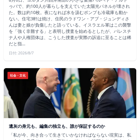
ゥバで、約100人が暮らしを支えていた太陽光パネルが壊され
た。数は約10枚。夜になれば水を汲むポンプも冷蔵庫も動か
ない。住宅3軒は焼け、住民のラドワン・アブ・ジュンディさ
んは妻と娘が負傷したと語っている。イスラエル軍はこの襲撃
を「強く非難する」と表明し捜査を始めるとしたが、パレスチ
ナ人や人権団体は、こうした捜査が実際の訴追に至ることは稀
だと指…
日付: 2026/8/7
社会・文化
遺灰の身元も、編集の独立も、誰が保証するのか
「私が今、向き合って生きていかなければならない現実は、私