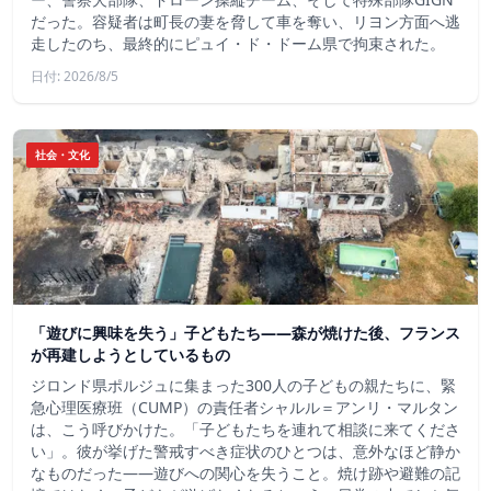
だった。容疑者は町長の妻を脅して車を奪い、リヨン方面へ逃
走したのち、最終的にピュイ・ド・ドーム県で拘束された。
日付: 2026/8/5
社会・文化
「遊びに興味を失う」子どもたち——森が焼けた後、フランス
が再建しようとしているもの
ジロンド県ポルジュに集まった300人の子どもの親たちに、緊
急心理医療班（CUMP）の責任者シャルル＝アンリ・マルタン
は、こう呼びかけた。「子どもたちを連れて相談に来てくださ
い」。彼が挙げた警戒すべき症状のひとつは、意外なほど静か
なものだった――遊びへの関心を失うこと。焼け跡や避難の記