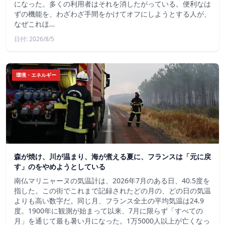
になった。多くの利用者はそれを消したがっている。便利なは
ずの機能を、わざわざ手間をかけてオフにしようとする人が、
なぜこれほ…
日付: 2026/8/5
環境・エネルギー
森が焼け、川が温まり、海が煮える夏に、フランスは「元に戻
す」のをやめようとしている
南仏マリニャーヌの気温計は、2026年7月のある日、40.5度を
指した。この街でこれまで記録されたどの月の、どの日の気温
よりも高い数字だ。同じ月、フランス全土の平均気温は24.9
度。1900年に観測が始まって以来、7月に限らず「すべての
月」を通じて最も暑い月になった。1万5000人以上が亡くなっ