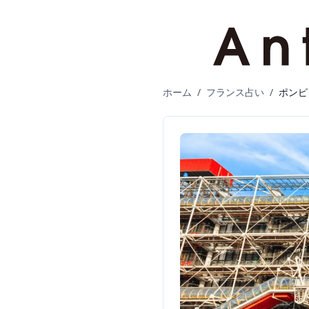
ホーム
/
フランス占い
/
ポンピ