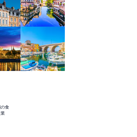
圏の食
産業