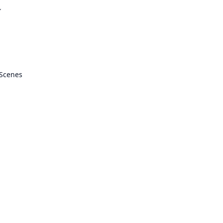
ル
 Scenes