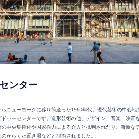
センター
らニューヨークに移り筒逢った1960年代、現代芸術の中心地
ピドゥーセンターです。造形芸術の他、デザイン、音楽、映画
術の中央集権化や国家権力による介入と批判されたり、斬新な
化のがらくた置き場などと揶揄されました。