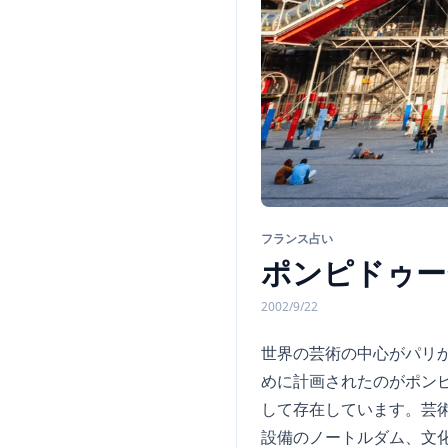
フランス占い
ポンピドゥー
2002/9/22
世界の芸術の中心がパリか
めに計画されたのがポン
して存在しています。芸
設備のノートルダム、文