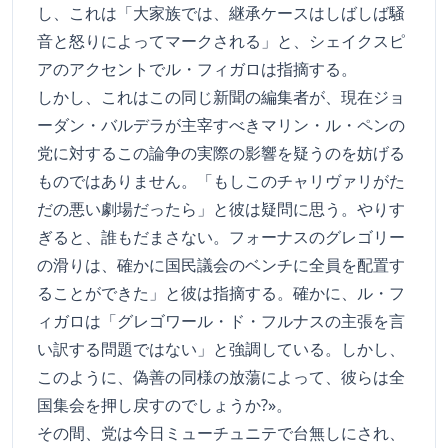
し、これは「大家族では、継承ケースはしばしば騒
音と怒りによってマークされる」と、シェイクスピ
アのアクセントでル・フィガロは指摘する。
しかし、これはこの同じ新聞の編集者が、現在ジョ
ーダン・バルデラが主宰すべきマリン・ル・ペンの
党に対するこの論争の実際の影響を疑うのを妨げる
ものではありません。「もしこのチャリヴァリがた
だの悪い劇場だったら」と彼は疑問に思う。やりす
ぎると、誰もだまさない。フォーナスのグレゴリー
の滑りは、確かに国民議会のベンチに全員を配置す
ることができた」と彼は指摘する。確かに、ル・フ
ィガロは「グレゴワール・ド・フルナスの主張を言
い訳する問題ではない」と強調している。しかし、
このように、偽善の同様の放蕩によって、彼らは全
国集会を押し戻すのでしょうか?»。
その間、党は今日ミューチュニテで台無しにされ、