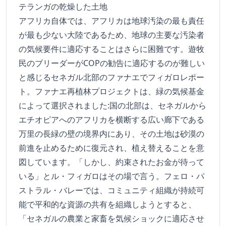
テランガの乾燥した土地
アフリカ自体では、アフリカは地球汚染の最も責任
が最も少ない大陸であるため、地球の主要な汚染者
の気候要件に適応することはさらに困難です。遊牧
民のブリーダーがCOPの勧告に適応するのが難しい
と感じるセネガル北部のファナエでフィガロレポー
ト。ファナエ再植林プロジェクトは、緑の気候基金
によって選択されました:国の北部は、セネガルから
エチオピアへのアフリカを横断する広い廊下である
万里の長緑の壁の境界内にあり、その土地は砂漠の
前進を止めるために復元され、植え替えることを意
図しています。「しかし、約束されたお金が待って
いる」とル・フィガロはその場で言う。フェロ・パ
ストラル・バレーでは、コミュニティ組織が持続可
能で平和的な資源の共有を組織しようとすると、
「セネガルの農業と家畜を気候ショックに適応させ