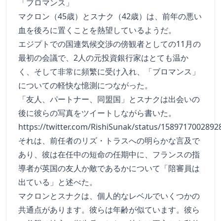
「ブロマンス」
マクロン（45歳）とスナク（42歳）は、前年の悪い
血を後ろに置くことを熱望しているようだ。
エジプトでの国連気候交渉の傍観者としての11月の
最初の会議で、2人の元投資銀行家はとても温か
く、そして非常に頻繁に受け入れ、「ブロマンス」
についての軽快な憶測につながった。
「友人、パートナー、同盟国」とスナクは出会いの
後に彼らの写真をツイートしながら書いた。
https://twitter.com/RishiSunak/status/158971700289
それは、前任者のリズ・トラスへの明らかな言及で
あり、彼は在任中の短命の任期中に、フランスの指
導者が英国の友人か敵であるかについて「陪審員は
出ている」と述べた。
マクロンとスナクは、個人的なレベルでいくつかの
共通点があります。彼らは年齢が似ています。彼ら