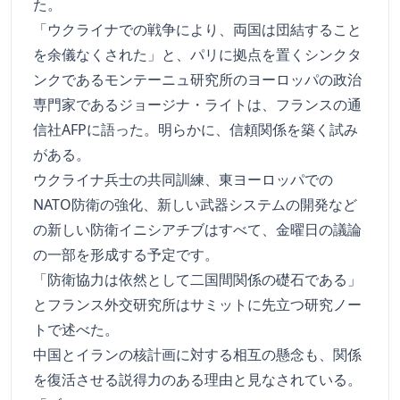
た。
「ウクライナでの戦争により、両国は団結すること
を余儀なくされた」と、パリに拠点を置くシンクタ
ンクであるモンテーニュ研究所のヨーロッパの政治
専門家であるジョージナ・ライトは、フランスの通
信社AFPに語った。明らかに、信頼関係を築く試み
がある。
ウクライナ兵士の共同訓練、東ヨーロッパでの
NATO防衛の強化、新しい武器システムの開発など
の新しい防衛イニシアチブはすべて、金曜日の議論
の一部を形成する予定です。
「防衛協力は依然として二国間関係の礎石である」
とフランス外交研究所はサミットに先立つ研究ノー
トで述べた。
中国とイランの核計画に対する相互の懸念も、関係
を復活させる説得力のある理由と見なされている。