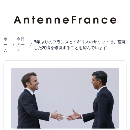
ホ
今日
5年ぶりのフランスとイギリスのサミットは、荒廃
ー
/
の一
/
した友情を修復することを望んでいます
ム
面