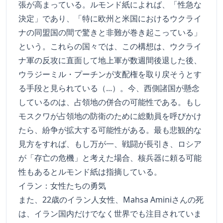
張が高まっている。ルモンド紙によれば、「性急な
決定」であり、「特に欧州と米国におけるウクライ
ナの同盟国の間で驚きと非難が巻き起こっている」
という。これらの国々では、この構想は、ウクライ
ナ軍の反攻に直面して地上軍が数週間後退した後、
ウラジーミル・プーチンが支配権を取り戻そうとす
る手段と見られている（...）。今、西側諸国が懸念
しているのは、占領地の併合の可能性である。もし
モスクワが占領地の防衛のために総動員を呼びかけ
たら、紛争が拡大する可能性がある。最も悲観的な
見方をすれば、もし万が一、戦闘が長引き、ロシア
が「存亡の危機」と考えた場合、核兵器に頼る可能
性もあるとルモンド紙は指摘している。
イラン：女性たちの勇気
また、22歳のイラン人女性、Mahsa Aminiさんの死
は、イラン国内だけでなく世界でも注目されていま