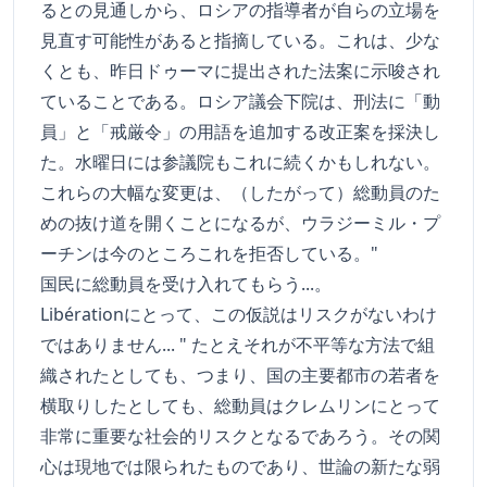
るとの見通しから、ロシアの指導者が自らの立場を
見直す可能性があると指摘している。これは、少な
くとも、昨日ドゥーマに提出された法案に示唆され
ていることである。ロシア議会下院は、刑法に「動
員」と「戒厳令」の用語を追加する改正案を採決し
た。水曜日には参議院もこれに続くかもしれない。
これらの大幅な変更は、（したがって）総動員のた
めの抜け道を開くことになるが、ウラジーミル・プ
ーチンは今のところこれを拒否している。"
国民に総動員を受け入れてもらう...。
Libérationにとって、この仮説はリスクがないわけ
ではありません... " たとえそれが不平等な方法で組
織されたとしても、つまり、国の主要都市の若者を
横取りしたとしても、総動員はクレムリンにとって
非常に重要な社会的リスクとなるであろう。その関
心は現地では限られたものであり、世論の新たな弱