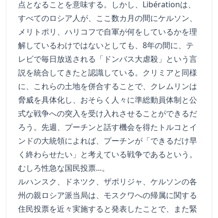
点となることを意味する。しかし、Libérationは、
すべてのロシア人が、ここ数カ月の間にケルソン、
メリトポリ、ハリコフで自軍が何をしているかを理
解しているわけではないとしても、8年の間に、テ
レビで毎日放送される「ドンバス大虐殺」という言
説を統合してきたと認識している。クリミアと同様
に、これらの土地を併合することで、クレムリンは
脅威を具体化し、おそらく人々に準総動員体制と公
式な戦争への突入を受け入れさせることができるだ
ろう。先週、プーチンと話す機会を得たトルコとイ
ンドの大統領によれば、プーチンが「できるだけ早
く終わらせたい」と考えている戦争であるという。
むしろ性急な国民投票...。
ルハンスク、ドネツク、ザポリジャ、ケルソンの各
州の親ロシア派当局は、モスクワへの帰属に関する
住民投票を近々実施すると発表したことで、また緊