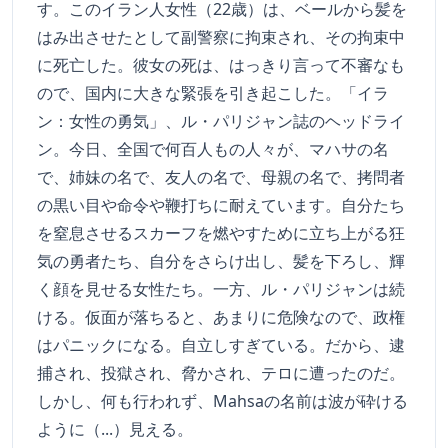
す。このイラン人女性（22歳）は、ベールから髪を
はみ出させたとして副警察に拘束され、その拘束中
に死亡した。彼女の死は、はっきり言って不審なも
ので、国内に大きな緊張を引き起こした。「イラ
ン：女性の勇気」、ル・パリジャン誌のヘッドライ
ン。今日、全国で何百人もの人々が、マハサの名
で、姉妹の名で、友人の名で、母親の名で、拷問者
の黒い目や命令や鞭打ちに耐えています。自分たち
を窒息させるスカーフを燃やすために立ち上がる狂
気の勇者たち、自分をさらけ出し、髪を下ろし、輝
く顔を見せる女性たち。一方、ル・パリジャンは続
ける。仮面が落ちると、あまりに危険なので、政権
はパニックになる。自立しすぎている。だから、逮
捕され、投獄され、脅かされ、テロに遭ったのだ。
しかし、何も行われず、Mahsaの名前は波が砕ける
ように（...）見える。