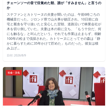
チェーンソーの音で目覚めた朝、誰が「すみません」と言うの
か
ステファンとカトリーヌの夫妻が聞いたのは、午前6時ごろの
機械音だった。ジロンド県で山火事が鎮圧され、10日前に自
宅と厩舎を守り抜いたと安心した翌朝、道路沿いで林業会社が
木を切り倒していた。夫妻は木の前に立ち、「もう十分だ、何
にも触るな」と叫んだという。それでも作業は止まらず、樹齢
100年の松まで伐採された。カトリーヌにとってその森は「静
かに暮らすために35年かけて貯めた」ものだった。彼女は積
み上げ…
日付: 2026/8/9
社会・文化