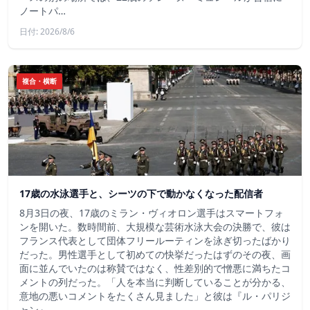
ノートパ…
日付: 2026/8/6
複合・横断
17歳の水泳選手と、シーツの下で動かなくなった配信者
8月3日の夜、17歳のミラン・ヴィオロン選手はスマートフォ
ンを開いた。数時間前、大規模な芸術水泳大会の決勝で、彼は
フランス代表として団体フリールーティンを泳ぎ切ったばかり
だった。男性選手として初めての快挙だったはずのその夜、画
面に並んでいたのは称賛ではなく、性差別的で憎悪に満ちたコ
メントの列だった。「人を本当に判断していることが分かる、
意地の悪いコメントをたくさん見ました」と彼は『ル・パリジ
ャン』…