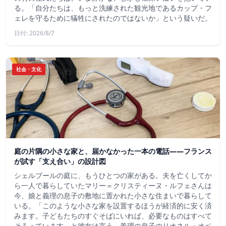
る。「自分たちは、もっと洗練された観光地であるカップ・フ
ェレを守るために犠牲にされたのではないか」という疑いだ。
日付: 2026/8/7
社会・文化
庭の片隅の小さな家と、届かなかった一本の電話——フランス
が試す「支え合い」の設計図
シェルブールの庭に、もうひとつの家がある。夫を亡くしてか
ら一人で暮らしていたマリー＝クリスティーヌ・ルフェさんは
今、娘と義理の息子の敷地に置かれた小さな住まいで暮らして
いる。「このような小さな家を設置するほうが経済的に安く済
みます。子どもたちのすぐそばにいれば、必要なものはすべて
そろっています」と彼女は言う。義理の息子のリオネル・オベ