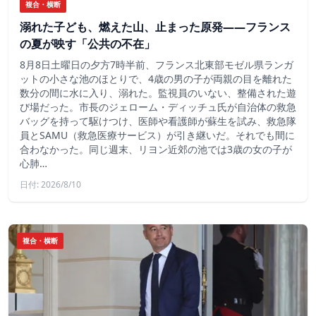
複合・横断
溺れた子ども、燃えた山、止まった原発——フランス
の夏が映す「公共の不在」
8月8日土曜日の夕方7時半前、フランス北東部モゼル県ランガ
ットの小さな池のほとりで、4歳の男の子が両親の目を離れた
数分の間に水に入り、溺れた。監視員のいない、整備された遊
び場だった。市長のジェローム・ディッチュ氏が自治体の救急
バッグを持って駆けつけ、医師や看護師が蘇生を試み、救急隊
員とSAMU（救急医療サービス）が引き継いだ。それでも間に
合わなかった。同じ週末、リヨン近郊の池では3歳の女の子が
心肺…
日付: 2026/8/10
複合・横断