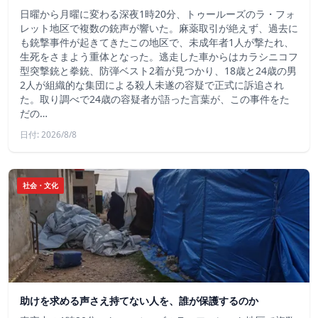
日曜から月曜に変わる深夜1時20分、トゥールーズのラ・フォ
レット地区で複数の銃声が響いた。麻薬取引が絶えず、過去に
も銃撃事件が起きてきたこの地区で、未成年者1人が撃たれ、
生死をさまよう重体となった。逃走した車からはカラシニコフ
型突撃銃と拳銃、防弾ベスト2着が見つかり、18歳と24歳の男
2人が組織的な集団による殺人未遂の容疑で正式に訴追され
た。取り調べで24歳の容疑者が語った言葉が、この事件をた
だの…
日付: 2026/8/8
社会・文化
助けを求める声さえ持てない人を、誰が保護するのか