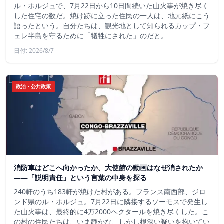
ル・ポルジュで、7月22日から10日間続いた山火事が焼き尽く
した住宅の数だ。焼け跡に立った住民の一人は、地元紙にこう
語ったという。自分たちは、観光地として知られるカップ・フ
ェレ半島を守るために「犠牲にされた」のだと。
日付: 2026/8/7
政治・公共政策
消防車はどこへ向かったか、大使館の動画はなぜ消されたか
——「説明責任」という言葉の中身を探る
240軒のうち183軒が焼けた村がある。フランス南西部、ジロ
ンド県のル・ポルジュ。7月22日に隣接するソーモスで発生し
た山火事は、最終的に4万2000ヘクタールを焼き尽くした。こ
の村の住民たちは、いま静かな、しかし根深い疑いを抱いてい