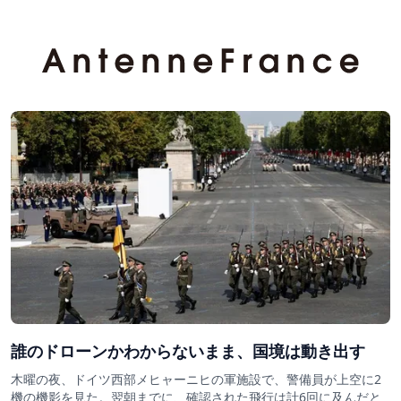
誰のドローンかわからないまま、国境は動き出す
木曜の夜、ドイツ西部メヒャーニヒの軍施設で、警備員が上空に2
機の機影を見た。翌朝までに、確認された飛行は計6回に及んだと