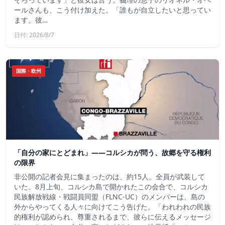
ールさんも、こう付け加えた。「誰もが自立したいと思ってい
ます。彼…
日付: 2026/8/7
国際・欧州
「自分の家にとどまれ」——コルシカが問う、故郷を守る権利
の限界
非公開の記者会見に集まったのは、約15人。全員が武装して
いた。8月上旬、コルシカ島で開かれたこの会合で、コルシカ
民族解放戦線・戦闘員同盟（FLNC-UC）のメンバーは、島の
外からやってくる人々に向けてこう告げた。「われわれの民族
的権利が認められ、尊重されるまで、彼らに伝えるメッセージ