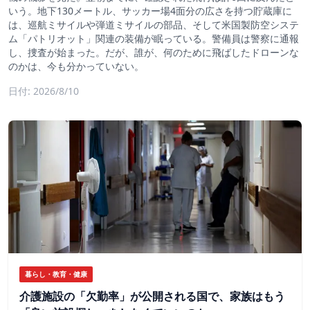
いう。地下130メートル、サッカー場4面分の広さを持つ貯蔵庫に
は、巡航ミサイルや弾道ミサイルの部品、そして米国製防空システ
ム「パトリオット」関連の装備が眠っている。警備員は警察に通報
し、捜査が始まった。だが、誰が、何のために飛ばしたドローンな
のかは、今も分かっていない。
日付: 2026/8/10
暮らし・教育・健康
介護施設の「欠勤率」が公開される国で、家族はもう