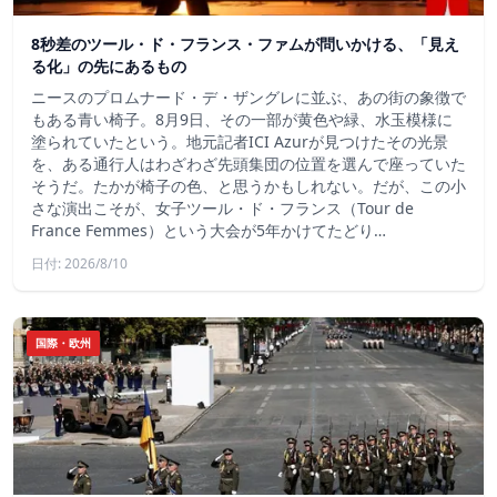
8秒差のツール・ド・フランス・ファムが問いかける、「見え
る化」の先にあるもの
ニースのプロムナード・デ・ザングレに並ぶ、あの街の象徴で
もある青い椅子。8月9日、その一部が黄色や緑、水玉模様に
塗られていたという。地元記者ICI Azurが見つけたその光景
を、ある通行人はわざわざ先頭集団の位置を選んで座っていた
そうだ。たかが椅子の色、と思うかもしれない。だが、この小
さな演出こそが、女子ツール・ド・フランス（Tour de
France Femmes）という大会が5年かけてたどり…
日付: 2026/8/10
国際・欧州