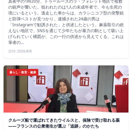
真夜中の1時20分、トゥールーズのラ・フォレット地区で複数
の銃声が響いた。狙われたのは1人の未成年者で、今も生死の
境にいるという。逃走した車からは、カラシニコフ型の突撃銃
と防弾ベストが見つかり、逮捕された24歳の男は
「Instagramで勧誘された」と供述したという。麻薬取引の絶
えない地区で、SNSを通じて少年たちが暴力の駒として吸い上
げられていく構図が、この一行の供述から見えてくる。これは
筆者の…
日付: 2026/8/8
暮らし・教育・健康
クルーズ船で運ばれてきたウイルスと、保険で受け取れる薬
――フランスの公衆衛生が選ぶ「追跡」のかたち