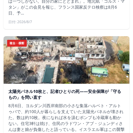
は一つしかない。自分の家にとどまれ」。地元紙「コルス・マ
タン」がこの会見を報じ、フランス国家反テロ検察は8月6
日、予…
日付: 2026/8/7
複合・横断
太陽光パネル10枚と、記者ひとりの死——安全保障が「守る
もの」を問い直す
8月6日、ヨルダン川西岸南部の小さな集落ハルベト・アルト
ゥバで、約100人が暮らしを支えていた太陽光パネルが壊され
た。数は約10枚。夜になれば水を汲むポンプも冷蔵庫も動か
ない。住宅3軒は焼け、住民のラドワン・アブ・ジュンディさ
んは妻と娘が負傷したと語っている。イスラエル軍はこの襲撃