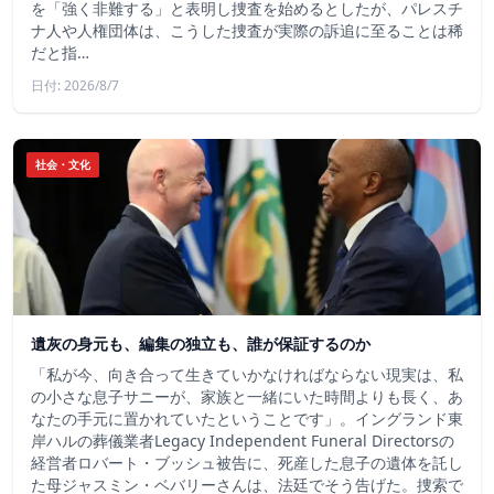
を「強く非難する」と表明し捜査を始めるとしたが、パレスチ
ナ人や人権団体は、こうした捜査が実際の訴追に至ることは稀
だと指…
日付: 2026/8/7
社会・文化
遺灰の身元も、編集の独立も、誰が保証するのか
「私が今、向き合って生きていかなければならない現実は、私
の小さな息子サニーが、家族と一緒にいた時間よりも長く、あ
なたの手元に置かれていたということです」。イングランド東
岸ハルの葬儀業者Legacy Independent Funeral Directorsの
経営者ロバート・ブッシュ被告に、死産した息子の遺体を託し
た母ジャスミン・ベバリーさんは、法廷でそう告げた。捜索で