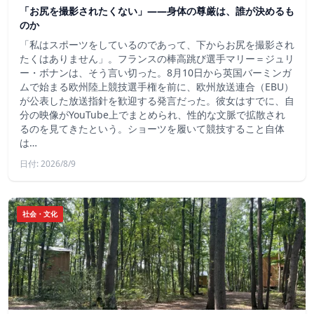
「お尻を撮影されたくない」――身体の尊厳は、誰が決めるも
のか
「私はスポーツをしているのであって、下からお尻を撮影され
たくはありません」。フランスの棒高跳び選手マリー＝ジュリ
ー・ボナンは、そう言い切った。8月10日から英国バーミンガ
ムで始まる欧州陸上競技選手権を前に、欧州放送連合（EBU）
が公表した放送指針を歓迎する発言だった。彼女はすでに、自
分の映像がYouTube上でまとめられ、性的な文脈で拡散され
るのを見てきたという。ショーツを履いて競技すること自体
は…
日付: 2026/8/9
社会・文化