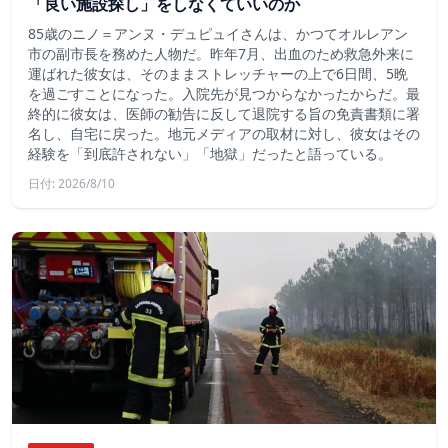
「良い施設探し」をしなくていいのか
85歳のニノ＝アンヌ・デュピュイさんは、かつてオルレアン
市の副市長を務めた人物だ。昨年7月、出血のため救急外来に
運ばれた彼女は、そのままストレッチャーの上で6日間、5晩
を過ごすことになった。入院先が見つからなかったからだ。最
終的に彼女は、医師の勧告に反して退院する旨の免責書類に署
名し、自宅に戻った。地元メディアの取材に対し、彼女はその
経験を「到底許されない」「地獄」だったと語っている。
日付: 2026/8/10