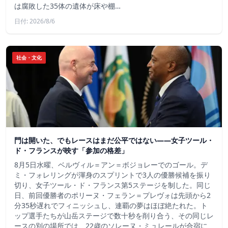
は腐敗した35体の遺体が床や棚…
日付: 2026/8/6
社会・文化
門は開いた、でもレースはまだ公平ではない――女子ツール・
ド・フランスが映す「参加の格差」
8月5日水曜、ベルヴィル＝アン＝ボジョレーでのゴール。デ
ミ・フォレリングが渾身のスプリントで3人の優勝候補を振り
切り、女子ツール・ド・フランス第5ステージを制した。同じ
日、前回優勝者のポリーヌ・フェラン＝プレヴォは先頭から2
分35秒遅れでフィニッシュし、連覇の夢はほぼ絶たれた。ト
ップ選手たちが山岳ステージで数十秒を削り合う、その同じレ
ースの別の場所では、22歳のソレーヌ・ミュレールが合宿に