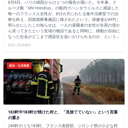
8月6日、パリの病院からひとつの報告が届いた。今年春、ク
ルーズ船「MV Hondius」の船内でハンタウイルスに感染した
唯一のフランス人女性が、約3カ月にわたる集中治療室での治
療を終え、回復期療養施設に移されたという。保健省がAFPに
明らかにしたこの知らせは、一人の退職者の女性が生死の境か
ら戻ってきたという安堵の物語であると同時に、移動が自由に
なった社会がどこまで感染症を追いかけられるのか、という…
日付: 2026/8/7
政治・公共政策
183軒中183軒が焼けた村と、「見捨てていない」という言葉
の重さ
240軒のうち183軒。フランス南西部、ジロンド県の小さな村