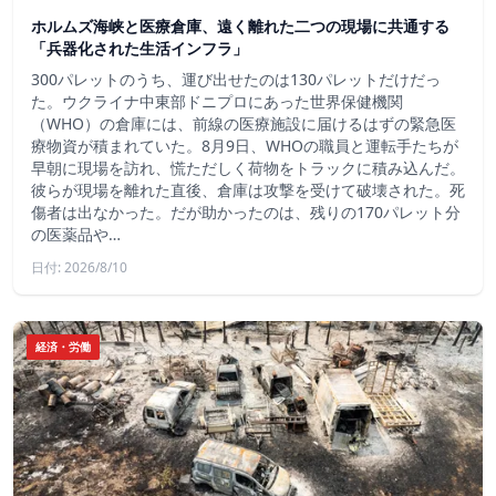
ホルムズ海峡と医療倉庫、遠く離れた二つの現場に共通する
「兵器化された生活インフラ」
300パレットのうち、運び出せたのは130パレットだけだっ
た。ウクライナ中東部ドニプロにあった世界保健機関
（WHO）の倉庫には、前線の医療施設に届けるはずの緊急医
療物資が積まれていた。8月9日、WHOの職員と運転手たちが
早朝に現場を訪れ、慌ただしく荷物をトラックに積み込んだ。
彼らが現場を離れた直後、倉庫は攻撃を受けて破壊された。死
傷者は出なかった。だが助かったのは、残りの170パレット分
の医薬品や…
日付: 2026/8/10
経済・労働