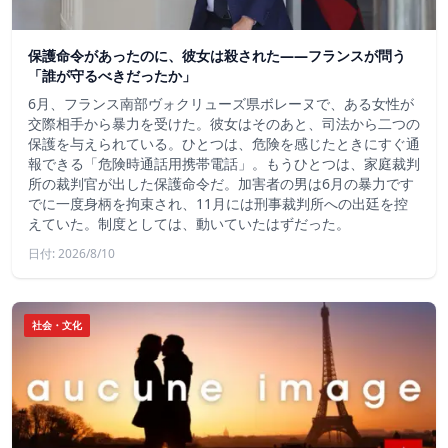
保護命令があったのに、彼女は殺された――フランスが問う
「誰が守るべきだったか」
6月、フランス南部ヴォクリューズ県ボレーヌで、ある女性が
交際相手から暴力を受けた。彼女はそのあと、司法から二つの
保護を与えられている。ひとつは、危険を感じたときにすぐ通
報できる「危険時通話用携帯電話」。もうひとつは、家庭裁判
所の裁判官が出した保護命令だ。加害者の男は6月の暴力です
でに一度身柄を拘束され、11月には刑事裁判所への出廷を控
えていた。制度としては、動いていたはずだった。
日付: 2026/8/10
社会・文化