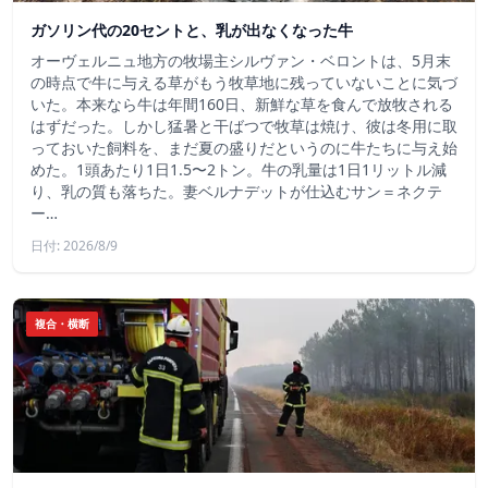
ガソリン代の20セントと、乳が出なくなった牛
オーヴェルニュ地方の牧場主シルヴァン・ベロントは、5月末
の時点で牛に与える草がもう牧草地に残っていないことに気づ
いた。本来なら牛は年間160日、新鮮な草を食んで放牧される
はずだった。しかし猛暑と干ばつで牧草は焼け、彼は冬用に取
っておいた飼料を、まだ夏の盛りだというのに牛たちに与え始
めた。1頭あたり1日1.5〜2トン。牛の乳量は1日1リットル減
り、乳の質も落ちた。妻ベルナデットが仕込むサン＝ネクテ
ー…
日付: 2026/8/9
複合・横断