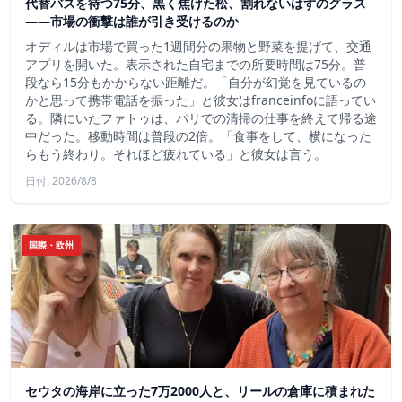
代替バスを待つ75分、黒く焦げた松、割れないはずのグラス
——市場の衝撃は誰が引き受けるのか
オディルは市場で買った1週間分の果物と野菜を提げて、交通
アプリを開いた。表示された自宅までの所要時間は75分。普
段なら15分もかからない距離だ。「自分が幻覚を見ているの
かと思って携帯電話を振った」と彼女はfranceinfoに語ってい
る。隣にいたファトゥは、パリでの清掃の仕事を終えて帰る途
中だった。移動時間は普段の2倍。「食事をして、横になった
らもう終わり。それほど疲れている」と彼女は言う。
日付: 2026/8/8
国際・欧州
セウタの海岸に立った7万2000人と、リールの倉庫に積まれた