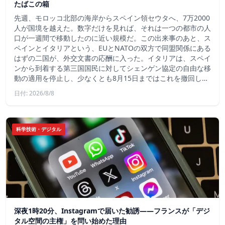
たばこの箱
先週、モロッコ北部の海岸からスペイン領セウタへ、7万2000
人が国境を越えた。数字だけを見れば、それは一つの都市の人
口が一週間で移動したのに近い規模だ。この出来事のあと、ス
ペインとイタリアという、EUとNATOの双方で同盟関係にある
はずの二国が、外交文書の応酬に入った。イタリアは、スペイ
ンから到着する第三国国民に対してシェンゲン協定の自由な移
動の適用を停止し、少なくとも8月15日まではこれを撤回し…
日付: 2026/8/8
科学技術・デジタル
深夜1時20分、Instagramで届いた勧誘――フランスが「デジ
タル空間の主権」を問い始めた理由