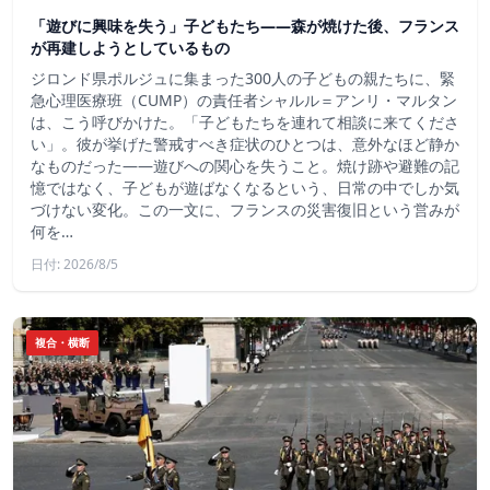
「遊びに興味を失う」子どもたち——森が焼けた後、フランス
が再建しようとしているもの
ジロンド県ポルジュに集まった300人の子どもの親たちに、緊
急心理医療班（CUMP）の責任者シャルル＝アンリ・マルタン
は、こう呼びかけた。「子どもたちを連れて相談に来てくださ
い」。彼が挙げた警戒すべき症状のひとつは、意外なほど静か
なものだった――遊びへの関心を失うこと。焼け跡や避難の記
憶ではなく、子どもが遊ばなくなるという、日常の中でしか気
づけない変化。この一文に、フランスの災害復旧という営みが
何を…
日付: 2026/8/5
複合・横断