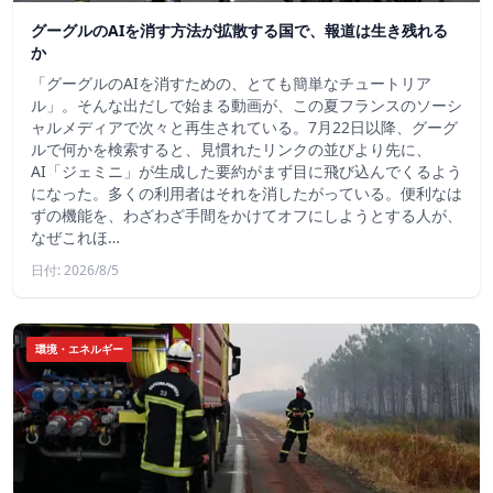
グーグルのAIを消す方法が拡散する国で、報道は生き残れる
か
「グーグルのAIを消すための、とても簡単なチュートリア
ル」。そんな出だしで始まる動画が、この夏フランスのソーシ
ャルメディアで次々と再生されている。7月22日以降、グーグ
ルで何かを検索すると、見慣れたリンクの並びより先に、
AI「ジェミニ」が生成した要約がまず目に飛び込んでくるよう
になった。多くの利用者はそれを消したがっている。便利なは
ずの機能を、わざわざ手間をかけてオフにしようとする人が、
なぜこれほ…
日付: 2026/8/5
環境・エネルギー