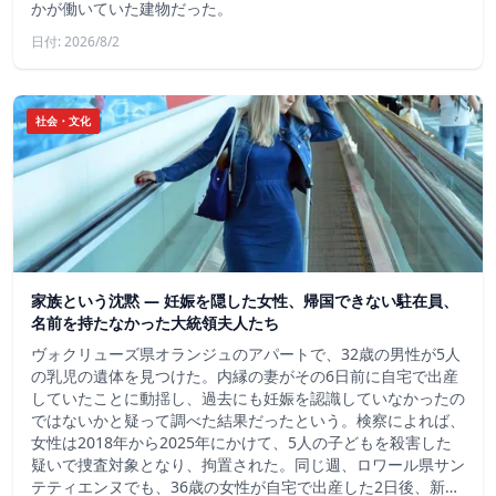
かが働いていた建物だった。
日付: 2026/8/2
社会・文化
家族という沈黙 ― 妊娠を隠した女性、帰国できない駐在員、
名前を持たなかった大統領夫人たち
ヴォクリューズ県オランジュのアパートで、32歳の男性が5人
の乳児の遺体を見つけた。内縁の妻がその6日前に自宅で出産
していたことに動揺し、過去にも妊娠を認識していなかったの
ではないかと疑って調べた結果だったという。検察によれば、
女性は2018年から2025年にかけて、5人の子どもを殺害した
疑いで捜査対象となり、拘置された。同じ週、ロワール県サン
テティエンヌでも、36歳の女性が自宅で出産した2日後、新…