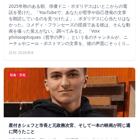
2025年秋のある朝、俳優ドニ・ポダリデスはいとこからの電
話を受けた。「YouTubeで、あなたが哲学や自己啓発の文章
を朗読しているのを見つけたよ」。ポダリデスに心当たりはな
かった。コメディ・フランセーズの団員である彼は、そんな動
画を撮った覚えがない。調べてみると、「Voix
philosophiques（哲学の声）」という名のチャンネルが、ニ
ーチェやニール・ポストマンの文章を、彼の声質にそっくり…
日付: 2026/8/4
社会・文化
星付きシェフと市長と元政務次官、そして一本の映画が同じ週
に問うたこと