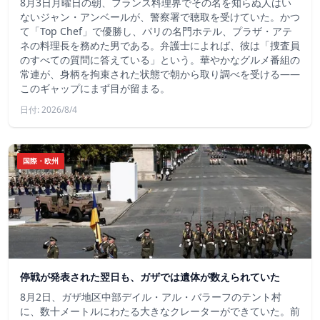
8月3日月曜日の朝、フランス料理界でその名を知らぬ人はい
ないジャン・アンベールが、警察署で聴取を受けていた。かつ
て「Top Chef」で優勝し、パリの名門ホテル、プラザ・アテ
ネの料理長を務めた男である。弁護士によれば、彼は「捜査員
のすべての質問に答えている」という。華やかなグルメ番組の
常連が、身柄を拘束された状態で朝から取り調べを受ける――
このギャップにまず目が留まる。
日付: 2026/8/4
国際・欧州
停戦が発表された翌日も、ガザでは遺体が数えられていた
8月2日、ガザ地区中部デイル・アル・バラーフのテント村
に、数十メートルにわたる大きなクレーターができていた。前