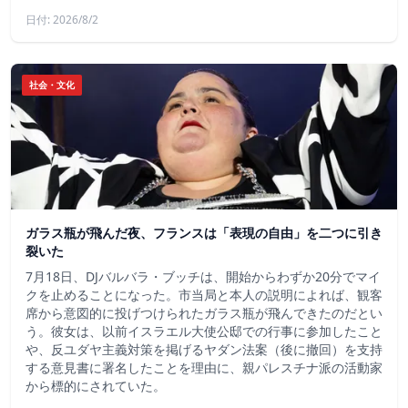
日付: 2026/8/2
社会・文化
ガラス瓶が飛んだ夜、フランスは「表現の自由」を二つに引き
裂いた
7月18日、DJバルバラ・ブッチは、開始からわずか20分でマイ
クを止めることになった。市当局と本人の説明によれば、観客
席から意図的に投げつけられたガラス瓶が飛んできたのだとい
う。彼女は、以前イスラエル大使公邸での行事に参加したこと
や、反ユダヤ主義対策を掲げるヤダン法案（後に撤回）を支持
する意見書に署名したことを理由に、親パレスチナ派の活動家
から標的にされていた。