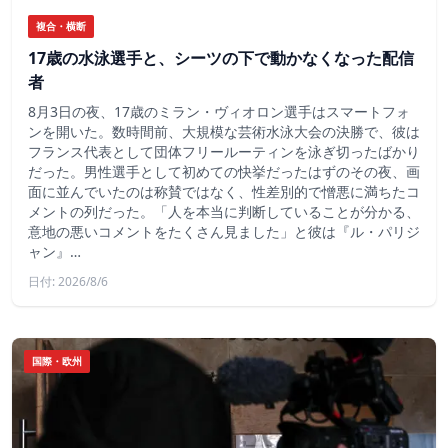
複合・横断
17歳の水泳選手と、シーツの下で動かなくなった配信
者
8月3日の夜、17歳のミラン・ヴィオロン選手はスマートフォ
ンを開いた。数時間前、大規模な芸術水泳大会の決勝で、彼は
フランス代表として団体フリールーティンを泳ぎ切ったばかり
だった。男性選手として初めての快挙だったはずのその夜、画
面に並んでいたのは称賛ではなく、性差別的で憎悪に満ちたコ
メントの列だった。「人を本当に判断していることが分かる、
意地の悪いコメントをたくさん見ました」と彼は『ル・パリジ
ャン』…
日付: 2026/8/6
国際・欧州