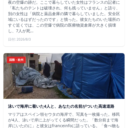
夜の空爆の跡だ。ここで暮らしていた女性はフランスの記者に
「私たちのテントは破壊され、何も残っていません」と語り、
別の女性は「病院と薬品倉庫の隣で暮らしていました。安全区
域にいるはずだったのです」と憤った。彼女たちのいた場所の
すぐ近くでは、この空爆で病院の医療物資倉庫が大きく損壊
し、7人が死…
日付: 2026/8/3
国際・欧州
泳いで海岸に着いた4人と、あなたの名前がついた高速道路
マリアはスペイン領セウタの海岸で、写真を一枚撮った。移民
が4人、泳いで岸に上がってくる瞬間だった。「数分前まで海
岸にいたのに」と彼女はfranceinfoに語っている。「食べ物も