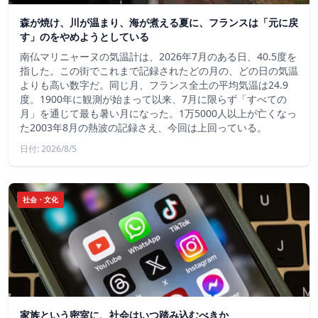
森が焼け、川が温まり、海が煮える夏に、フランスは「元に戻
す」のをやめようとしている
南仏マリニャーヌの気温計は、2026年7月のある日、40.5度を
指した。この街でこれまで記録されたどの月の、どの日の気温
よりも高い数字だ。同じ月、フランス全土の平均気温は24.9
度。1900年に観測が始まって以来、7月に限らず「すべての
月」を通じて最も暑い月になった。1万5000人以上が亡くなっ
た2003年8月の熱波の記録さえ、今回は上回っている。
日付: 2026/8/5
社会・文化
家族という密室に、社会はいつ踏み込むべきか