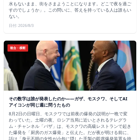
水もないまま、街をさまようことになります。どこで夜を過ご
すのでしょうか」。この問いに、答えを持っている人は誰もい
ない。
日付: 2026/8/3
複合・横断
その数字は誰が発表したのか——ガザ、モスクワ、そしてAI
アイコンが同じ週に問うたもの
8月2日の日曜日、モスクワでは前夜の爆発の説明が一晩で変
わっていた。土曜の夜、ロシア当局に近いとされるテレグラ
ム・チャンネル「バザ」は、モスクワの高級レストランで起き
た爆発を「厨房のガス爆発」と伝えた。だが夜が明ける前に、
話は「身元不明の女性が小包に隠した手製の即席爆発装置を持