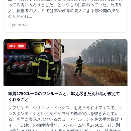
って店内に入ろうとした」というものに変わっていた。死者3
人、負傷者21人。店では軍や政界の要人による非公開の夕食
会が開かれ…
日付: 2026/8/3
経済・労働
家賃2750ユーロのワンルームと、燃え尽きた別荘地が教えて
くれること
ダブリンの「シリコン・ドックス」を見下ろすオフィスで、コ
ンスタンティナという女性が自分の携帯電話を覗き込んでい
る。画面に表示されているのは、アイルランド最大手の賃貸サ
イト「Daft」の物件情報だ。ワンルームで月2750ユーロ、別
の物件は2350ユーロ、また別の物件は2400ユーロ。彼女は米