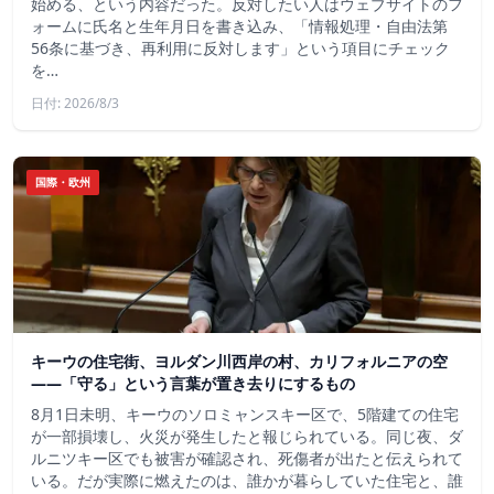
始める、という内容だった。反対したい人はウェブサイトのフ
ォームに氏名と生年月日を書き込み、「情報処理・自由法第
56条に基づき、再利用に反対します」という項目にチェック
を…
日付: 2026/8/3
国際・欧州
キーウの住宅街、ヨルダン川西岸の村、カリフォルニアの空
——「守る」という言葉が置き去りにするもの
8月1日未明、キーウのソロミャンスキー区で、5階建ての住宅
が一部損壊し、火災が発生したと報じられている。同じ夜、ダ
ルニツキー区でも被害が確認され、死傷者が出たと伝えられて
いる。だが実際に燃えたのは、誰かが暮らしていた住宅と、誰