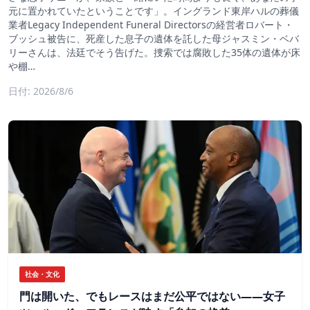
元に置かれていたということです」。イングランド東岸ハルの葬儀
業者Legacy Independent Funeral Directorsの経営者ロバート・
ブッシュ被告に、死産した息子の遺体を託した母ジャスミン・ベバ
リーさんは、法廷でそう告げた。捜索では腐敗した35体の遺体が床
や棚…
日付: 2026/8/6
社会・文化
門は開いた、でもレースはまだ公平ではない――女子