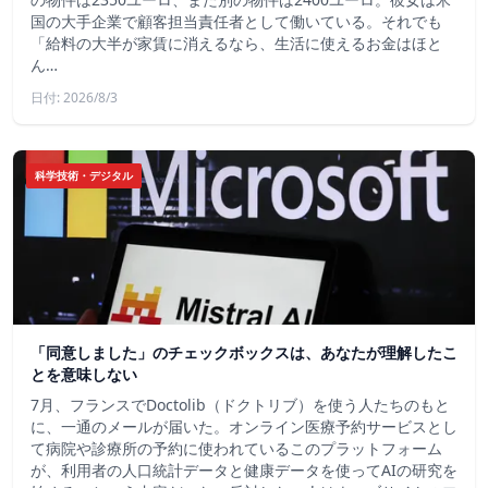
国の大手企業で顧客担当責任者として働いている。それでも
「給料の大半が家賃に消えるなら、生活に使えるお金はほと
ん…
日付: 2026/8/3
科学技術・デジタル
「同意しました」のチェックボックスは、あなたが理解したこ
とを意味しない
7月、フランスでDoctolib（ドクトリブ）を使う人たちのもと
に、一通のメールが届いた。オンライン医療予約サービスとし
て病院や診療所の予約に使われているこのプラットフォーム
が、利用者の人口統計データと健康データを使ってAIの研究を