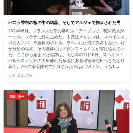
バニラ香料の瓶の中の結晶、そしてアルジェで拘束された男
2024年6月、フランス北部の港町ル・アーブルで、税関職員が
一つのコンテナに目を止めた。中身はメキシコ発、スペイン向
けの人工バニラ香料のボトル。ラベルには何の異常もない。だ
が分析の結果、その液体にはメタンフェタミンが溶け込んでい
た。ここから始まった追跡は、同じ年の7月10日、スペイン・
バルセロナ近郊の人里離れた敷地にある秘密研究所へとたどり
着く。7件の家宅捜索で押収された量は計2.4トン、うち1.…
日付: 2026/8/6
国際・欧州