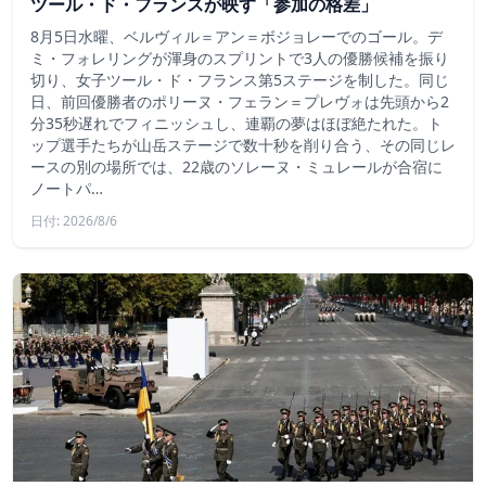
ツール・ド・フランスが映す「参加の格差」
8月5日水曜、ベルヴィル＝アン＝ボジョレーでのゴール。デ
ミ・フォレリングが渾身のスプリントで3人の優勝候補を振り
切り、女子ツール・ド・フランス第5ステージを制した。同じ
日、前回優勝者のポリーヌ・フェラン＝プレヴォは先頭から2
分35秒遅れでフィニッシュし、連覇の夢はほぼ絶たれた。ト
ップ選手たちが山岳ステージで数十秒を削り合う、その同じレ
ースの別の場所では、22歳のソレーヌ・ミュレールが合宿に
ノートパ…
日付: 2026/8/6