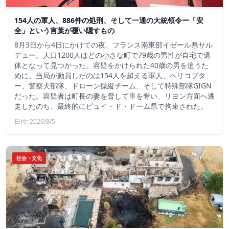
154人の軍人、886件の処刑、そして一通の大統領令ー「安
全」という言葉が覆い隠すもの
8月3日から4日にかけての夜、フランス南東部イゼール県サル
デュー。人口1200人ほどの小さな町で79歳の男性が自宅で遺
体となって見つかった。容疑をかけられた40歳の男を追うた
めに、当局が動員したのは154人を超える軍人、ヘリコプタ
ー、警察犬部隊、ドローン操縦チーム、そして特殊部隊GIGN
だった。容疑者は町長の妻を脅して車を奪い、リヨン方面へ逃
走したのち、最終的にピュイ・ド・ドーム県で拘束された。
日付: 2026/8/5
社会・文化