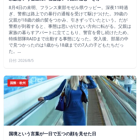
8月4日の未明、フランス東部モゼル県ウッピー。深夜11時過
ぎ、警察は路上での暴行の通報を受けて駆けつけた。39歳の
父親が18歳の娘の髪をつかみ、引きずっていたという。だが
警察が到着すると、事態は思いがけない方向に転がる。父親は
家族の暮らすアパートに立てこもり、警官を脅し続けたため、
特殊部隊RAIDまで出動する事態になった。突入後、部屋の中
で見つかったのは1歳から18歳までの7人の子どもたちだっ
た。…
日付: 2026/8/5
国際・欧州
国境という言葉が一日で五つの顔を見せた日