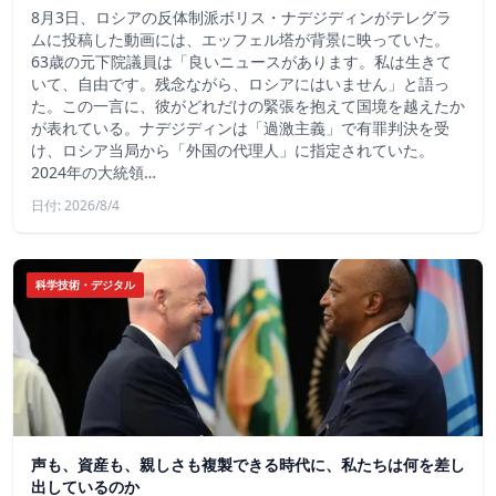
8月3日、ロシアの反体制派ボリス・ナデジディンがテレグラ
ムに投稿した動画には、エッフェル塔が背景に映っていた。
63歳の元下院議員は「良いニュースがあります。私は生きて
いて、自由です。残念ながら、ロシアにはいません」と語っ
た。この一言に、彼がどれだけの緊張を抱えて国境を越えたか
が表れている。ナデジディンは「過激主義」で有罪判決を受
け、ロシア当局から「外国の代理人」に指定されていた。
2024年の大統領…
日付: 2026/8/4
科学技術・デジタル
声も、資産も、親しさも複製できる時代に、私たちは何を差し
出しているのか