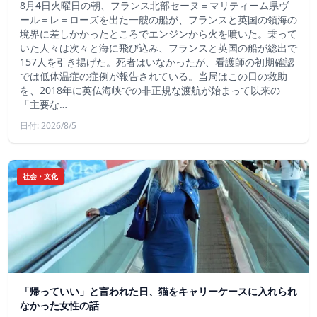
8月4日火曜日の朝、フランス北部セーヌ＝マリティーム県ヴ
ール＝レ＝ローズを出た一艘の船が、フランスと英国の領海の
境界に差しかかったところでエンジンから火を噴いた。乗って
いた人々は次々と海に飛び込み、フランスと英国の船が総出で
157人を引き揚げた。死者はいなかったが、看護師の初期確認
では低体温症の症例が報告されている。当局はこの日の救助
を、2018年に英仏海峡での非正規な渡航が始まって以来の
「主要な…
日付: 2026/8/5
社会・文化
「帰っていい」と言われた日、猫をキャリーケースに入れられ
なかった女性の話