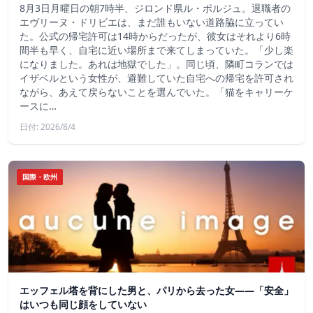
8月3日月曜日の朝7時半、ジロンド県ル・ポルジュ。退職者の
エヴリーヌ・ドリビエは、まだ誰もいない道路脇に立ってい
た。公式の帰宅許可は14時からだったが、彼女はそれより6時
間半も早く、自宅に近い場所まで来てしまっていた。「少し楽
になりました。あれは地獄でした」。同じ頃、隣町コランでは
イザベルという女性が、避難していた自宅への帰宅を許可され
ながら、あえて戻らないことを選んでいた。「猫をキャリーケ
ースに…
日付: 2026/8/4
国際・欧州
エッフェル塔を背にした男と、パリから去った女——「安全」
はいつも同じ顔をしていない