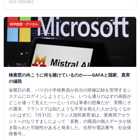
日付: 2026/8/2
科学技術・デジタル
検索窓の向こうに何を賭けているのか——GAFAと国家、真実
の値段
金曜日の夜、パリの小学校教員が自分の研修記録を管理するシ
ステムにログインしようとしたら、いつも通りのはずの画面が
どこか違って見えた——というのは筆者の想像だが、実際にそ
の週末、フランスでは似たような不安を抱えた人が少なくなか
ったはずだ。7月31日、フランス国民教育省は、業務用アカウ
ントへのなりすましによって「多数」の職員の個人データが抜
き取られた可能性があると発表した。住所や電話番号、社会保
障番号…