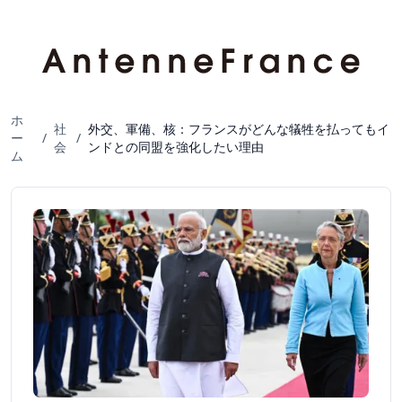
ホ
社
外交、軍備、核：フランスがどんな犠牲を払ってもイ
ー
/
/
会
ンドとの同盟を強化したい理由
ム