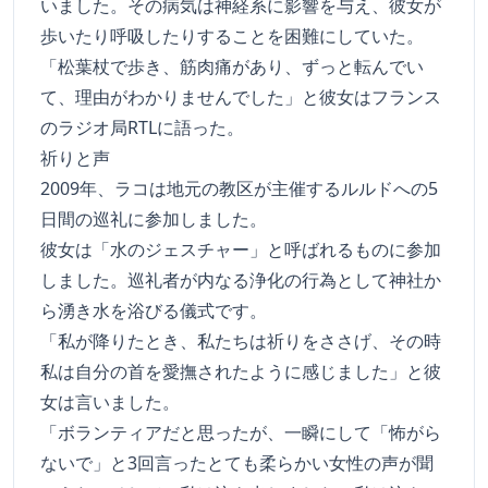
いました。その病気は神経系に影響を与え、彼女が
歩いたり呼吸したりすることを困難にしていた。
「松葉杖で歩き、筋肉痛があり、ずっと転んでい
て、理由がわかりませんでした」と彼女はフランス
のラジオ局RTLに語った。
祈りと声
2009年、ラコは地元の教区が主催するルルドへの5
日間の巡礼に参加しました。
彼女は「水のジェスチャー」と呼ばれるものに参加
しました。巡礼者が内なる浄化の行為として神社か
ら湧き水を浴びる儀式です。
「私が降りたとき、私たちは祈りをささげ、その時
私は自分の首を愛撫されたように感じました」と彼
女は言いました。
「ボランティアだと思ったが、一瞬にして「怖がら
ないで」と3回言ったとても柔らかい女性の声が聞