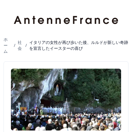
ホ
社
イタリアの女性が再び歩いた後、ルルドが新しい奇跡
ー
/
/
会
を宣言したイースターの喜び
ム