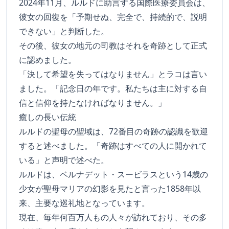
2024年11月、ルルドに助言する国際医療委員会は、
彼女の回復を「予期せぬ、完全で、持続的で、説明
できない」と判断した。
その後、彼女の地元の司教はそれを奇跡として正式
に認めました。
「決して希望を失ってはなりません」とラコは言い
ました。「記念日の年です。私たちは主に対する自
信と信仰を持たなければなりません。」
癒しの長い伝統
ルルドの聖母の聖域は、72番目の奇跡の認識を歓迎
すると述べました。「奇跡はすべての人に開かれて
いる」と声明で述べた。
ルルドは、ベルナデット・スービラスという14歳の
少女が聖母マリアの幻影を見たと言った1858年以
来、主要な巡礼地となっています。
現在、毎年何百万人もの人々が訪れており、その多