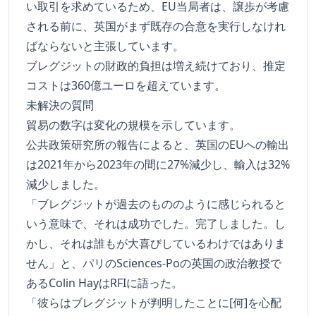
い取引を求めているため、EU当局者は、譲歩が考慮
される前に、英国がまず既存の合意を実行しなけれ
ばならないと主張しています。
ブレグジットの財政的負担は増え続けており、推定
コストは360億ユーロを超えています。
未解決の質問
貿易の数字は変化の規模を示しています。
公共政策研究所の報告によると、英国のEUへの輸出
は2021年から2023年の間に27%減少し、輸入は32%
減少しました。
「ブレグジットが過去のもののように感じられると
いう意味で、それは成功でした。完了しました。し
かし、それは誰もが大喜びしているわけではありま
せん」と、パリのSciences-Poの英国の政治教授で
あるColin HayはRFIに語った。
「彼らはブレグジットが判明したことに[何]を心配