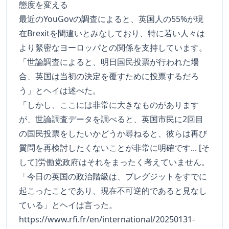
態度を変える
最近のYouGovの調査によると、英国人の55%が現
在Brexitを間違いとみなしており、特に若い人々は
より緊密なヨーロッパとの関係を支持しています。
「世論調査によると、明日国民投票が行われた場
合、英国は当初の決定を覆すために投票するだろ
う」とヘイは述べた。
「しかし、ここには非常に大きなものがあります
が、世論調査データを調べると、英国市民に2回目
の国民投票をしたいかどうか尋ねると、彼らは再び
質問を再検討したくないことが非常に明確です... [そ
して]労働党政府はそれをまったく考えていません。
「今日の英国の政治階級は、ブレグジットをすでに
起こったことであり、現在不可逆的であると見なし
ている」とヘイは言った。
https://www.rfi.fr/en/international/20250131-