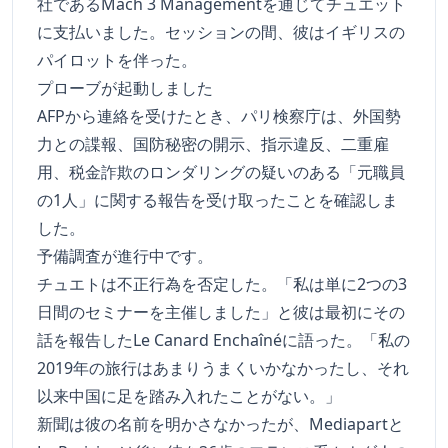
社であるMach 3 Managementを通じてチュエット
に支払いました。セッションの間、彼はイギリスの
パイロットを伴った。
プローブが起動しました
AFPから連絡を受けたとき、パリ検察庁は、外国勢
力との諜報、国防秘密の開示、指示違反、二重雇
用、税金詐欺のロンダリングの疑いのある「元職員
の1人」に関する報告を受け取ったことを確認しま
した。
予備調査が進行中です。
チュエトは不正行為を否定した。「私は単に2つの3
日間のセミナーを主催しました」と彼は最初にその
話を報告したLe Canard Enchaînéに語った。「私の
2019年の旅行はあまりうまくいかなかったし、それ
以来中国に足を踏み入れたことがない。」
新聞は彼の名前を明かさなかったが、Mediapartと