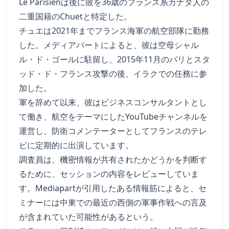
Le Parisienは後に彼を36歳のフランス系カナダ人の
二重国籍のChuetと特定した。
チュエは2021年までフランス海軍の航空部隊に勤務
した。メディアパートによると、彼は空母シャル
ル・ド・ゴールに駐留し、2015年11月のパリとスタ
ッド・ド・フランス攻撃の後、イラクでの任務に参
加した。
軍を辞めて以来、彼はビジネスコンサルタントとし
て働き、航空をテーマにしたYouTubeチャンネルを
運営し、防衛コメンテーターとしてフランスのテレ
ビに定期的に出演しています。
調査員は、機密情報が共有されたかどうかを判断す
るために、セッションの内容をレビューしていま
す。Mediapartが引用したある情報筋によると、セ
ミナーには中東での最近の西側の軍事作戦への言及
が含まれていた可能性があるという。