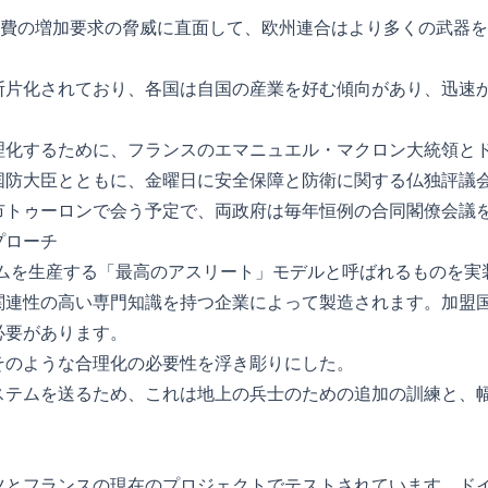
防衛費の増加要求の脅威に直面して、欧州連合はより多くの武器
断片化されており、各国は自国の産業を好む傾向があり、迅速
理化するために、フランスのエマニュエル・マクロン大統領と
国防大臣とともに、金曜日に安全保障と防衛に関する仏独評議
市トゥーロンで会う予定で、両政府は毎年恒例の合同閣僚会議
プローチ
テムを生産する「最高のアスリート」モデルと呼ばれるものを実
関連性の高い専門知識を持つ企業によって製造されます。加盟
必要があります。
そのような合理化の必要性を浮き彫りにした。
ステムを送るため、これは地上の兵士のための追加の訓練と、
ツとフランスの現在のプロジェクトでテストされています。ド