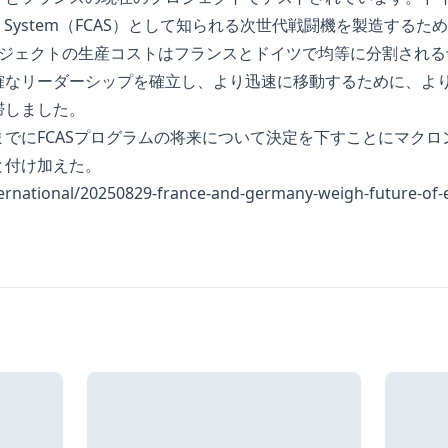
at Air System（FCAS）として知られる次世代戦闘機を製造す
Sプロジェクトの生産コストはフランスとドイツで均等に分割され
確なリーダーシップを確立し、より迅速に移動するために、よ
滞しました。
でにFCASプログラムの将来について決定を下すことにマク
と付け加えた。
nternational/20250829-france-and-germany-weigh-future-of-