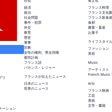
社会
食文化
経済
フランス料理
政治
フランス文化
社会問題
フランス飲食
事件・犯罪
食材
外交
農業・畜産
教育
お菓子
歴史
ライフスタイ
軍事
宗教
ファッション
女性の権利、男女同権
美容
都市計画
フランス語
Music
バカンス・レジャー
アーティスト
French Music
フランスが伝えたニュース
プリ
日本のニュース
Arts
世界のニュース
フランス映画
工芸
美術
文学・書籍
テーション