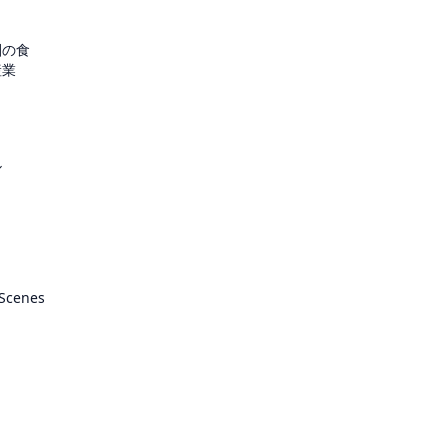
圏の食
産業
ル
 Scenes