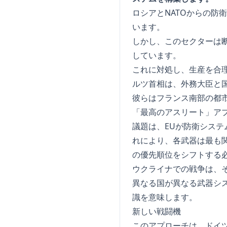
ロシアとNATOからの
います。
しかし、このセクターは
しています。
これに対処し、生産を合
ルツ首相は、外務大臣と
彼らはフランス南部の都
「最高のアスリート」ア
議題は、EUが防衛シス
れにより、各武器は最も
の優先順位をシフトする
ウクライナでの戦争は、
異なる国が異なる武器シ
識を意味します。
新しい戦闘機
このアプローチは、ドイ